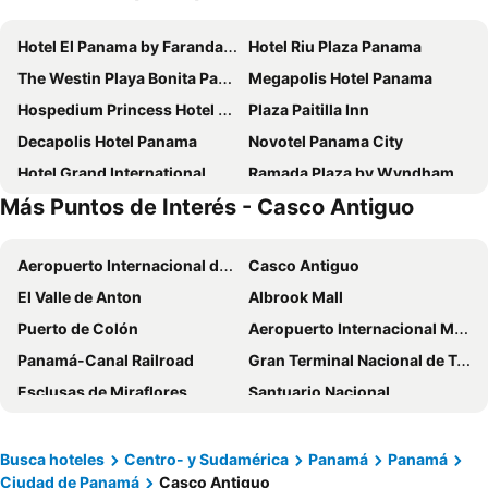
Hotel El Panama by Faranda Grand, a member of Radisson Individuals
Hotel Riu Plaza Panama
The Westin Playa Bonita Panama
Megapolis Hotel Panama
Hospedium Princess Hotel Panamá
Plaza Paitilla Inn
Decapolis Hotel Panama
Novotel Panama City
Hotel Grand International
Ramada Plaza by Wyndham Panama Punta Pacifica
Más Puntos de Interés - Casco Antiguo
Hotel Faranda Express Soloy and Casino, a member of Radisson Individuals
Holiday Inn Panama Distrito Financiero by IHG
Hotel Las Americas Golden Tower Panamá
Radisson Hotel Panama Canal
Aeropuerto Internacional de Tocumen
Casco Antiguo
Hampton By Hilton Panama
Hotel Principe
El Valle de Anton
Albrook Mall
Riande Urban Hotel
Hotel Costa Inn
Puerto de Colón
Aeropuerto Internacional Marcos A Gelabert o Albrook
Courtyard by Marriott Panama Multiplaza Mall
Riande Aeropuerto Hotel Casino
Panamá-Canal Railroad
Gran Terminal Nacional de Transporte de Albrook
Sheraton Grand Panama
Hilton Panama
Esclusas de Miraflores
Santuario Nacional
Waldorf Astoria Panama
TRYP by Wyndham Panama Centro
Archaeological site of Old Panama
Visita al poblado de los indios Emberá
Hotel Coral Suites
Exe Oriental Panamá
Museo Patronato Panama Viejo
Hipódromo Presidente Remón
Wyndham Garden Panama Centro
Holiday Inn Panama Canal By Ihg
Busca hoteles
Centro- y Sudamérica
Panamá
Panamá
Ciudad de Panamá
Casco Antiguo
Parque Nacional Camino de Cruces
Parque Nacional Altos de Campana