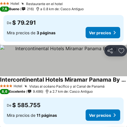
Hotel
Restaurante en el hotel
3 Estrellas
7,6
Bueno
216
a 0.8 km de: Casco Antiguo
$ 79.291
De
Mira precios de
3 páginas
Ver precios
Compartir
Ag
Intercontinental Hotels Miramar Panama By Ihg
Hotel
Vistas al océano Pacífico y al Canal de Panamá
4 Estrellas
8,6
Excelente
9.486
a 2.7 km de: Casco Antiguo
$ 585.755
De
Mira precios de
11 páginas
Ver precios