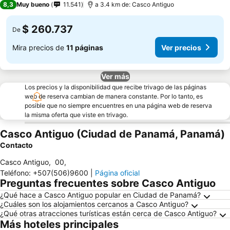
8,3
Muy bueno
11.541
a 3.4 km de: Casco Antiguo
$ 260.737
De
Mira precios de
11 páginas
Ver precios
Ver más
Los precios y la disponibilidad que recibe trivago de las páginas
web de reserva cambian de manera constante. Por lo tanto, es
posible que no siempre encuentres en una página web de reserva
la misma oferta que viste en trivago.
Casco Antiguo (Ciudad de Panamá, Panamá)
Contacto
Casco Antiguo
,
00
,
Teléfono
:
+507(506)9600
|
Página oficial
Preguntas frecuentes sobre Casco Antiguo
¿Qué hace a Casco Antiguo popular en Ciudad de Panamá?
¿Cuáles son los alojamientos cercanos a Casco Antiguo?
¿Qué otras atracciones turísticas están cerca de Casco Antiguo?
Más hoteles principales