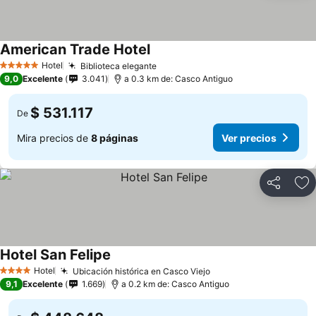
American Trade Hotel
Hotel
Biblioteca elegante
5 Estrellas
9,0
Excelente
3.041
a 0.3 km de: Casco Antiguo
$ 531.117
De
Mira precios de
8 páginas
Ver precios
Compartir
Ag
Hotel San Felipe
Hotel
Ubicación histórica en Casco Viejo
4 Estrellas
9,1
Excelente
1.669
a 0.2 km de: Casco Antiguo