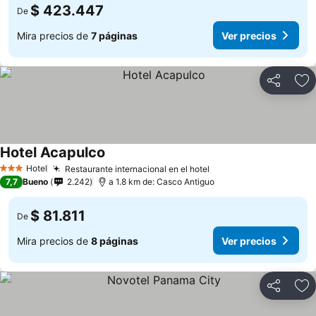
$ 423.447
De
Mira precios de
7 páginas
Ver precios
Compartir
Ag
Hotel Acapulco
Hotel
Restaurante internacional en el hotel
3 Estrellas
7,7
Bueno
2.242
a 1.8 km de: Casco Antiguo
$ 81.811
De
Mira precios de
8 páginas
Ver precios
Compartir
Ag