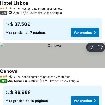
Hotel Lisboa
Hotel
Restaurante informal en el hotel
3 Estrellas
7,4
2.501
a 1.8 km de: Casco Antiguo
$ 87.509
De
Mira precios de
7 páginas
Ver precios
Compartir
Ag
Canova
Hotel
Zonas comunes artísticas y vibrantes
3 Estrellas
8,1
Muy bueno
2.308
a 2.0 km de: Casco Antiguo
$ 86.998
De
Mira precios de
10 páginas
Ver precios