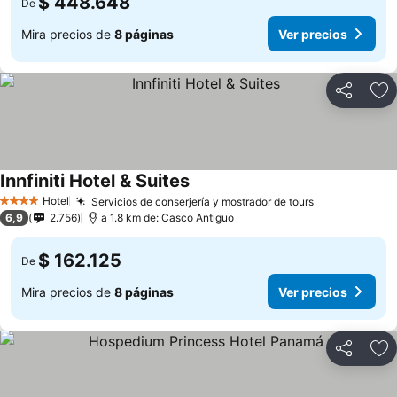
$ 448.648
De
Mira precios de
8 páginas
Ver precios
Compartir
Ag
Innfiniti Hotel & Suites
Hotel
Servicios de conserjería y mostrador de tours
4 Estrellas
6,9
2.756
a 1.8 km de: Casco Antiguo
$ 162.125
De
Mira precios de
8 páginas
Ver precios
Compartir
Ag