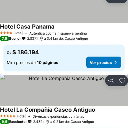
Compartir
Ag
Hotel Casa Panama
Hotel
Auténtica cocina hispano-argentina
4 Estrellas
7,5
Bueno
2.837
a 0.4 km de: Casco Antiguo
$ 186.194
De
Mira precios de
10 páginas
Ver precios
Compartir
Ag
Hotel La Compañía Casco Antiguo
Hotel
Diversas experiencias culinarias
5 Estrellas
9,5
Excelente
2.484
a 0.2 km de: Casco Antiguo