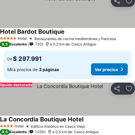
Compartir
Ag
Hotel Bardot Boutique
Hotel
Restaurantes de cocina mediterránea y francesa
5 Estrellas
8,5
Excelente
730
a 0.2 km de: Casco Antiguo
$ 297.991
De
Mira precios de
3 páginas
Ver precios
Opción destacada
Compartir
Ag
La Concordia Boutique Hotel
Hotel
Edificio histórico en Casco Viejo
4 Estrellas
9,5
Excelente
1.050
a 0.5 km de: Casco Antiguo