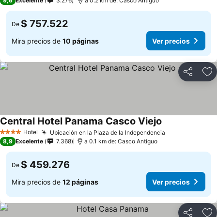
9,6
Excelente
3.276
a 0.2 km de: Casco Antiguo
$ 757.522
De
Mira precios de
10 páginas
Ver precios
Compartir
Ag
Central Hotel Panama Casco Viejo
Hotel
Ubicación en la Plaza de la Independencia
4 Estrellas
8,9
Excelente
7.368
a 0.1 km de: Casco Antiguo
$ 459.276
De
Mira precios de
12 páginas
Ver precios