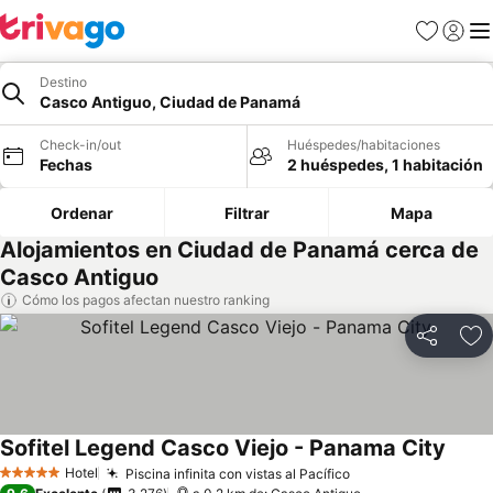
Favoritos
Iniciar 
Me
Destino
Casco Antiguo, Ciudad de Panamá
Check-in/out
Huéspedes/habitaciones
Fechas
2 huéspedes, 1 habitación
Ordenar
Filtrar
Mapa
Alojamientos en Ciudad de Panamá cerca de
Casco Antiguo
Cómo los pagos afectan nuestro ranking
Compartir
Ag
Sofitel Legend Casco Viejo - Panama City
Hotel
Piscina infinita con vistas al Pacífico
5 Estrellas