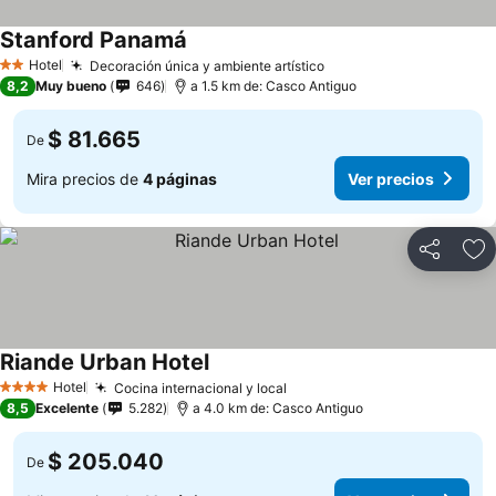
Stanford Panamá
Hotel
Decoración única y ambiente artístico
2 Estrellas
8,2
Muy bueno
646
a 1.5 km de: Casco Antiguo
$ 81.665
De
Mira precios de
4 páginas
Ver precios
Compartir
Ag
Riande Urban Hotel
Hotel
Cocina internacional y local
4 Estrellas
8,5
Excelente
5.282
a 4.0 km de: Casco Antiguo
$ 205.040
De