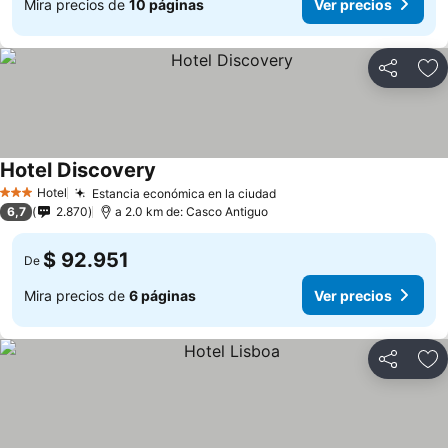
Mira precios de
10 páginas
Ver precios
Compartir
Ag
Hotel Discovery
Hotel
Estancia económica en la ciudad
3 Estrellas
6,7
2.870
a 2.0 km de: Casco Antiguo
$ 92.951
De
Mira precios de
6 páginas
Ver precios
Compartir
Ag