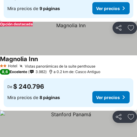
Mira precios de
9 páginas
Ver precios
Opción destacada
Compartir
Ag
Magnolia Inn
Hotel
Vistas panorámicas de la suite penthouse
2 Estrellas
8,6
Excelente
3.982
a 0.2 km de: Casco Antiguo
$ 240.796
De
Mira precios de
8 páginas
Ver precios
Compartir
Ag