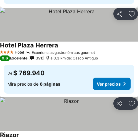
Compartir
Ag
Hotel Plaza Herrera
Hotel
Experiencias gastronómicas gourmet
4 Estrellas
9,6
Excelente
391
a 0.3 km de: Casco Antiguo
$ 769.940
De
Mira precios de
6 páginas
Ver precios
Compartir
Ag
Riazor