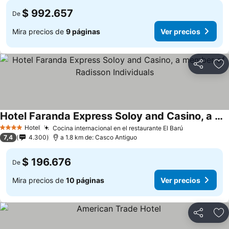
$ 992.657
De
Mira precios de
9 páginas
Ver precios
Compartir
Ag
Hotel Faranda Express Soloy and Casino, a member of Radisson Individuals
Hotel
Cocina internacional en el restaurante El Barú
4 Estrellas
7,4
4.300
a 1.8 km de: Casco Antiguo
$ 196.676
De
Mira precios de
10 páginas
Ver precios
Compartir
Ag