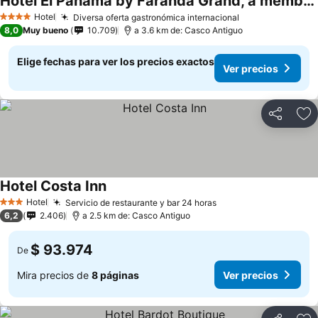
Hotel El Panama by Faranda Grand, a member of Radisson Individuals
Hotel
Diversa oferta gastronómica internacional
4 Estrellas
8,0
Muy bueno
10.709
a 3.6 km de: Casco Antiguo
Elige fechas para ver los precios exactos
Ver precios
Compartir
Ag
Hotel Costa Inn
Hotel
Servicio de restaurante y bar 24 horas
3 Estrellas
6,2
2.406
a 2.5 km de: Casco Antiguo
$ 93.974
De
Mira precios de
8 páginas
Ver precios