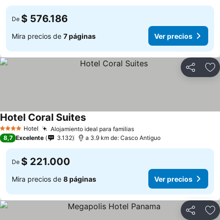
$ 576.186
De
Mira precios de
7 páginas
Ver precios
Compartir
Ag
Hotel Coral Suites
Hotel
Alojamiento ideal para familias
4 Estrellas
8,7
Excelente
3.132
a 3.9 km de: Casco Antiguo
$ 221.000
De
Mira precios de
8 páginas
Ver precios
Compartir
Ag