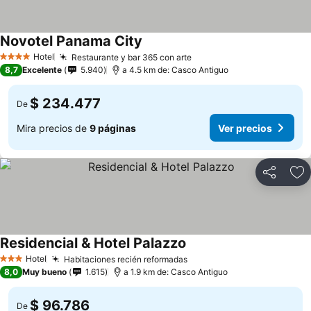
Novotel Panama City
Hotel
Restaurante y bar 365 con arte
4 Estrellas
8,7
Excelente
5.940
a 4.5 km de: Casco Antiguo
$ 234.477
De
Mira precios de
9 páginas
Ver precios
Compartir
Ag
Residencial & Hotel Palazzo
Hotel
Habitaciones recién reformadas
3 Estrellas
8,0
Muy bueno
1.615
a 1.9 km de: Casco Antiguo
$ 96.786
De