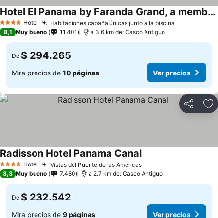
Hotel El Panama by Faranda Grand, a member of Radisson Individuals
Hotel
Habitaciones cabaña únicas junto a la piscina
4 Estrellas
8,1
Muy bueno
11.401
a 3.6 km de: Casco Antiguo
$ 294.265
De
Mira precios de
10 páginas
Ver precios
Compartir
Ag
Radisson Hotel Panama Canal
Hotel
Vistas del Puente de las Américas
4 Estrellas
8,3
Muy bueno
7.480
a 2.7 km de: Casco Antiguo
$ 232.542
De
Mira precios de
9 páginas
Ver precios