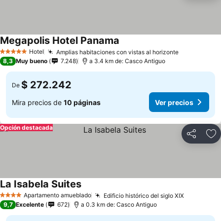
Megapolis Hotel Panama
Hotel
Amplias habitaciones con vistas al horizonte
5 Estrellas
8,3
Muy bueno
7.248
a 3.4 km de: Casco Antiguo
$ 272.242
De
Mira precios de
10 páginas
Ver precios
Opción destacada
Compartir
Ag
La Isabela Suites
Apartamento amueblado
Edificio histórico del siglo XIX
4 Estrellas
9,7
Excelente
672
a 0.3 km de: Casco Antiguo