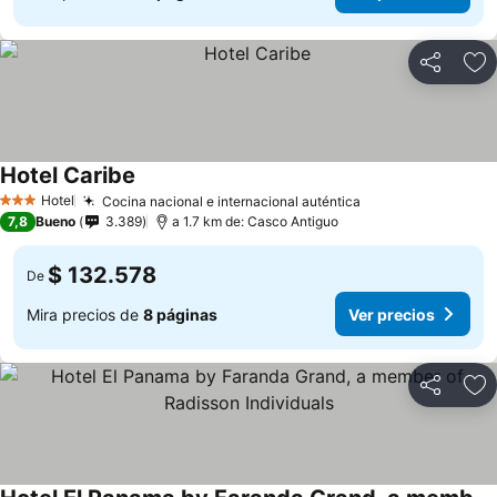
Compartir
Ag
Hotel Caribe
Hotel
Cocina nacional e internacional auténtica
3 Estrellas
7,8
Bueno
3.389
a 1.7 km de: Casco Antiguo
$ 132.578
De
Mira precios de
8 páginas
Ver precios
Compartir
Ag