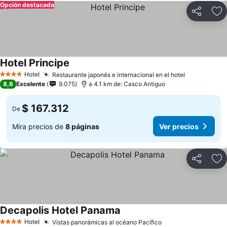
Opción destacada
Compartir
Ag
Hotel Principe
Hotel
Restaurante japonés e internacional en el hotel
4 Estrellas
8,6
Excelente
9.075
a 4.1 km de: Casco Antiguo
$ 167.312
De
Mira precios de
8 páginas
Ver precios
Compartir
Ag
Decapolis Hotel Panama
Hotel
Vistas panorámicas al océano Pacífico
4 Estrellas