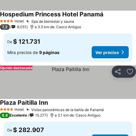
Hospedium Princess Hotel Panamá
Hotel
Spa de bienestar y sauna
4 Estrellas
7,2
8.051
a 3.5 km de: Casco Antiguo
$ 121.731
De
Mira precios de
9 páginas
Ver precios
Opción destacada
Compartir
Ag
Plaza Paitilla Inn
Hotel
Vistas panorámicas de la bahía de Panamá
4 Estrellas
8,8
Excelente
15.277
a 3.1 km de: Casco Antiguo
$ 282.907
De