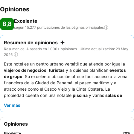
Opiniones
Excelente
8,8
según 15.277 puntuaciones de las páginas
principales
Resumen de opiniones
Resumen de IA basado en 1.000+ opiniones · Última actualización: 29 May
2026
Este hotel es un centro urbano versátil que atiende por igual a
viajeros de negocios
,
turistas
y a quienes planifican
eventos
de grupo
. Su excelente ubicación ofrece fácil acceso a la zona
financiera de la Ciudad de Panamá, al paseo marítimo y a
atracciones como el Casco Viejo y la Cinta Costera. La
propiedad cuenta con una notable
piscina
y varias
salas de
eventos
adecuadas para bodas o quinceañeras. Los huéspedes
Ver más
elogian constantemente al personal amable y profesional, y el
magnífico desayuno bufé
con su amplia variedad de opciones
frescas. Para disfrutar de la mejor experiencia, considere
Opiniones
solicitar una habitación en un piso alto para obtener
impresionantes vistas a la bahía o a la ciudad.
Excelente
70
%