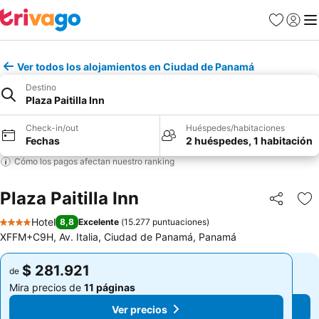
Favoritos
Iniciar 
Me
Ver todos los alojamientos en Ciudad de Panamá
Destino
Plaza Paitilla Inn
Check-in/out
Huéspedes/habitaciones
Fechas
2 huéspedes, 1 habitación
Cómo los pagos afectan nuestro ranking
Plaza Paitilla Inn
Compartir
Ag
Hotel
8,8
Excelente
(
15.277 puntuaciones
)
4 Estrellas
XFFM+C9H, Av. Italia, Ciudad de Panamá, Panamá
$ 281.921
$ 281.921
de
de
Mira precios de
11 páginas
Mira precios de
11 páginas
Ver precios
Ver precios