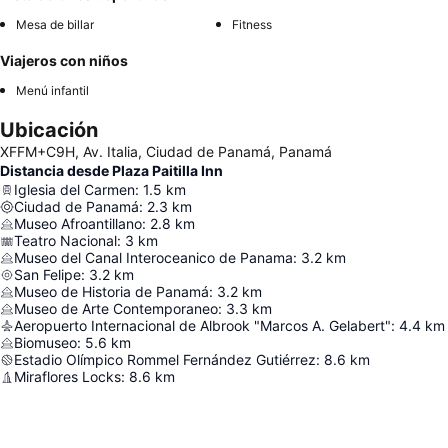
Mesa de billar
Fitness
Viajeros con niños
Menú infantil
Ubicación
XFFM+C9H, Av. Italia, Ciudad de Panamá, Panamá
Distancia desde Plaza Paitilla Inn
Iglesia del Carmen
:
1.5
km
Ciudad de Panamá
:
2.3
km
Museo Afroantillano
:
2.8
km
Teatro Nacional
:
3
km
Museo del Canal Interoceanico de Panama
:
3.2
km
San Felipe
:
3.2
km
Museo de Historia de Panamá
:
3.2
km
Museo de Arte Contemporaneo
:
3.3
km
Aeropuerto Internacional de Albrook "Marcos A. Gelabert"
:
4.4
km
Biomuseo
:
5.6
km
Estadio Olímpico Rommel Fernández Gutiérrez
:
8.6
km
Miraflores Locks
:
8.6
km