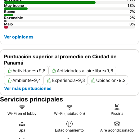
Muy bueno
18
%
Bueno
7
%
Razonable
2
%
Malo
3
%
Ver opiniones
Puntuación superior al promedio en Ciudad de
Panamá
Actividades
•
9,8
Actividades al aire libre
•
9,6
Ambiente
•
9,4
Experiencia
•
9,3
Ubicación
•
9,2
Ver más puntuaciones
Servicios principales
Wi-Fi en el lobby
Wi-Fi (habitación)
Piscina
Spa
Estacionamiento
Aire acondicionado