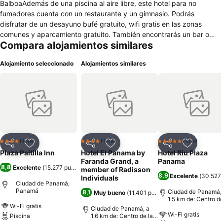
BalboaAdemás de una piscina al aire libre, este hotel para no
fumadores cuenta con un restaurante y un gimnasio. Podrás
disfrutar de un desayuno bufé gratuito, wifi gratis en las zonas
comunes y aparcamiento gratuito. También encontrarás un bar o
Compara alojamientos similares
lounge, un bar-cafetería y un centro de negocios disponible las 24
horas. Se ofrece un servicio de limpieza a petición. Plaza Paitilla Inn
Alojamiento seleccionado
Alojamientos similares
Hotel ofrece 272 alojamientos con aire acondicionado, caja fuerte y
botella de agua gratuita. Todos los alojamientos tienen mobiliario
diferente. Las camas están vestidas con edredón de plumas y ropa
de cama de alta calidad. Se ofrece una televisión LCD de 32
pulgadas con canales por cable de suscripción. Los baños están
equipados con ducha y bañera combinadas con cabezal de ducha
tipo lluvia y secador de pelo. Los huéspedes pueden navegar por la
web gracias a nuestro acceso a Internet wifi gratis. Los servicios
Hotel
Hotel
Hotel
4 Estrellas
4 Estrellas
5 Estrellas
Compartir
Agregar a favoritos
Compartir
Agregar a favoritos
Compartir
Agregar 
para las personas de negocios incluyen escritorio y teléfono. Es
Plaza Paitilla Inn
Hotel El Panama by
Hotel Riu Plaza
posible solicitar cambio de toallas y cambio de sábanas. Se ofrece
Faranda Grand, a
Panama
8,8
Excelente
(
15.277 puntuaciones
)
servicio de limpieza todos los días. En el alojamiento hay piscina al
member of Radisson
8,9
Excelente
(
30.527
Individuals
aire libre y piscina infantil. Otros servicios de ocio y esparcimiento
Ciudad de Panamá,
incluyen gimnasio.
Panamá
Ciudad de Panamá,
8,1
Muy bueno
(
11.401 puntuaciones
)
1.5 km de: Centro d
Wi-Fi gratis
ciudad
Ciudad de Panamá, a
Wi-Fi gratis
Piscina
1.6 km de: Centro de la