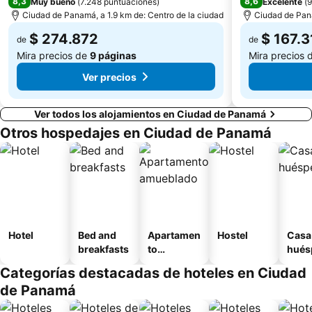
8,3
8,6
Muy bueno
(
7.248 puntuaciones
)
Excelente
(
9
Ciudad de Panamá, a 1.9 km de: Centro de la ciudad
Ciudad de Pana
$ 274.872
$ 167.3
de
de
Mira precios de
9 páginas
Mira precios 
Ver precios
Ver todos los alojamientos en Ciudad de Panamá
Otros hospedajes en Ciudad de Panamá
Hotel
Bed and
Apartamen
Hostel
Casa
breakfasts
to
hués
amueblad
Categorías destacadas de hoteles en Ciudad
o
de Panamá