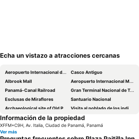
Echa un vistazo a atracciones cercanas
Ampliar mapa
Aeropuerto Internacional de Tocumen
Casco Antiguo
Albrook Mall
Aeropuerto Internacional Marcos A Gelabert o Albrook
Panamá-Canal Railroad
Gran Terminal Nacional de Transporte de Albrook
Esclusas de Miraflores
Santuario Nacional
Archaeological site of Old Panama
Visita al poblado de los indios Emberá
Información de la propiedad
Museo Patronato Panama Viejo
Hipódromo Presidente Remón
XFFM+C9H, Av. Italia, Ciudad de Panamá, Panamá
Parque Nacional Camino de Cruces
Mi Pueblito
Ver más
Preguntas frecuentes sobre Plaza Paitilla Inn