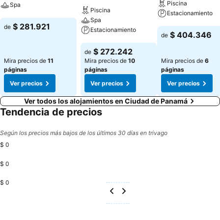
ciudad
Piscina
Spa
Piscina
Estacionamiento
Spa
Ver precios
$ 281.921
de
Estacionamiento
Ver precios
$ 404.346
de
Ver precios
$ 272.242
de
Mira precios de
11
Mira precios de
10
Mira precios de
6
páginas
páginas
páginas
Ver precios
Ver precios
Ver precios
Ver todos los alojamientos en Ciudad de Panamá
Tendencia de precios
Según los precios más bajos de los últimos 30 días en trivago
$ 0
$ 0
$ 0