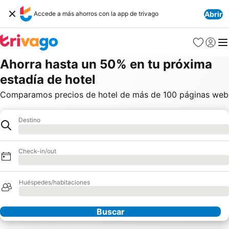
Accede a más ahorros con la app de trivago
Abrir
Favoritos
Iniciar 
Me
Ahorra hasta un 50% en tu próxima
estadía de hotel
Comparamos precios de hotel de más de 100 páginas web
Destino
Destino
Cargando
Check-in/out
Cargando
Huéspedes/habitaciones
Cargando
Buscar
Nuestros socios