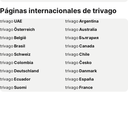
Hoteles en Roma
Hoteles en Ciudad de México
Páginas internacionales de trivago
Hoteles en Pereira
Hoteles en Orlando
trivago
‏ UAE
trivago
‏ Argentina
Hoteles en Villavicencio
Hoteles en Río de Janeiro
trivago
‏ Österreich
trivago
‏ Australia
Hoteles en Girardot
Hoteles en Montería
trivago
‏ België
trivago
‏ България
Hoteles en Guatapé
Hoteles en Villeta
trivago
‏ Brasil
trivago
‏ Canada
Hoteles en Ibagué
Hoteles en Armenia
trivago
‏ Schweiz
trivago
‏ Chile
Hoteles en Cúcuta
Hoteles en Buenos Aires
trivago
‏ Colombia
trivago
‏ Česko
Hoteles en Las Vegas
Hoteles en Paipa
trivago
‏ Deutschland
trivago
‏ Danmark
Hoteles en Génova
Hoteles en Valledupar
trivago
‏ Ecuador
trivago
‏ España
Hoteles en Miami Beach
Hoteles en Manizales
trivago
‏ Suomi
trivago
‏ France
Hoteles en Chicago
Hoteles en Milán
trivago
‏ Ελλάδα
trivago
‏ 香港
Hoteles en La Spezia
Hoteles en Playa del Carmen
trivago
‏ Hrvatska
trivago
‏ Magyarország
Hoteles en Tolú
Hoteles en Riohacha
trivago
‏ Indonesia
trivago
‏ Ireland
Hoteles en Valencia
Hoteles en Santa Rosa de Cabal
trivago
‏ ישראל
trivago
‏ India
Hoteles en Fort Lauderdale
Hoteles en Londres