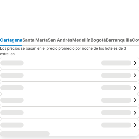
Cartagena
Santa Marta
San Andrés
Medellín
Bogotá
Barranquilla
Co
Los precios se basan en el precio promedio por noche de los hoteles de 3
estrellas.