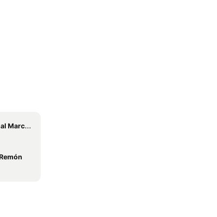
ert o Albrook
 Remón