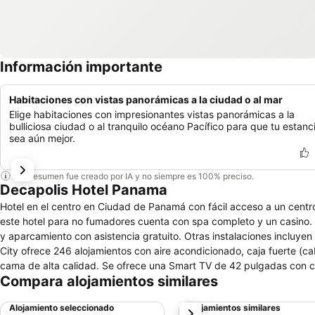
Información importante
Habitaciones con vistas panorámicas a la ciudad o al mar
Elige habitaciones con impresionantes vistas panorámicas a la
bulliciosa ciudad o al tranquilo océano Pacífico para que tu estanc
sea aún mejor.
Este resumen fue creado por IA y no siempre es 100% preciso.
Decapolis Hotel Panama
Hotel en el centro en Ciudad de Panamá con fácil acceso a un cent
este hotel para no fumadores cuenta con spa completo y un casino. 
y aparcamiento con asistencia gratuito. Otras instalaciones incluyen
City ofrece 246 alojamientos con aire acondicionado, caja fuerte (ca
cama de alta calidad. Se ofrece una Smart TV de 42 pulgadas con can
Compara alojamientos similares
disponibles en las habitaciones: frigorífico y cafetera y tetera. Lo
personal gratuitos y secador de pelo. Este hotel en Ciudad de Panam
Alojamiento seleccionado
Alojamientos similares
siguiente
pensadas para las personas en viaje de negocios se incluyen escritori