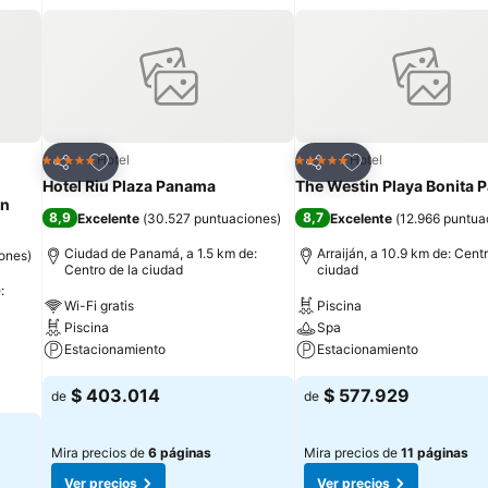
za todos los días y es posible solicitar juegos de cama hipoalergénic
l aire libre, baño turco y gimnasio.
Agregar a favoritos
Agregar a favorit
Hotel
Hotel
5 Estrellas
5 Estrellas
Compartir
Compartir
Hotel Riu Plaza Panama
The Westin Playa Bonita
on
8,9
8,7
Excelente
(
30.527 puntuaciones
)
Excelente
(
12.966 puntua
Ciudad de Panamá, a 1.5 km de:
Arraiján, a 10.9 km de: Centr
iones
)
Centro de la ciudad
ciudad
:
Wi-Fi gratis
Piscina
Piscina
Spa
Estacionamiento
Estacionamiento
$ 403.014
$ 577.929
de
de
Mira precios de
6 páginas
Mira precios de
11 páginas
Ver precios
Ver precios