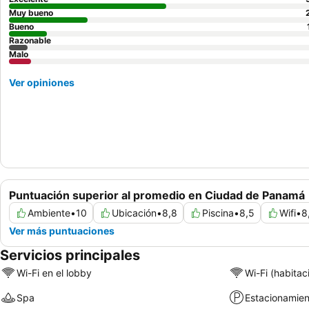
Muy bueno
Bueno
Razonable
Malo
Ver opiniones
Puntuación superior al promedio en Ciudad de Panamá
Ambiente
•
10
Ubicación
•
8,8
Piscina
•
8,5
Wifi
•
8
Ver más puntuaciones
Servicios principales
Wi-Fi en el lobby
Wi-Fi (habitac
Spa
Estacionamien