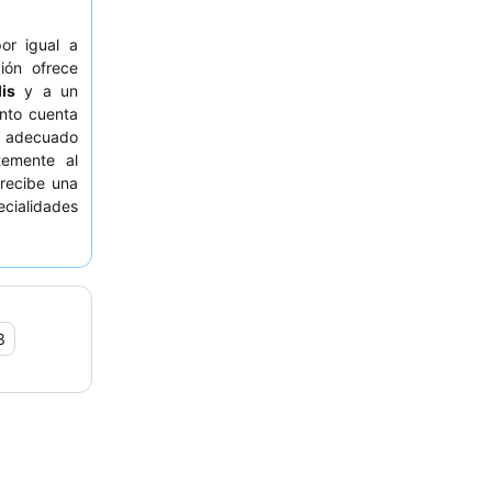
or igual a
ión ofrece
is
y a un
ento cuenta
o adecuado
temente al
recibe una
ecialidades
edes pueden
a piscina.
3