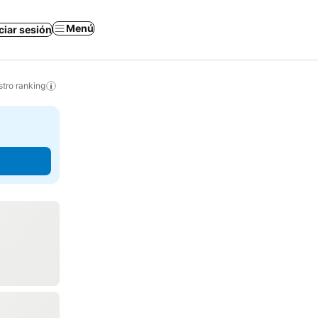
Menú
iciar sesión
tro ranking