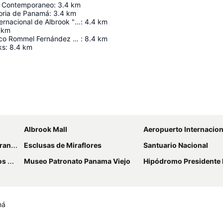
e Contemporaneo
:
3.4
km
oria de Panamá
:
3.4
km
Aeropuerto Internacional de Albrook "Marcos A. Gelabert"
:
4.4
km
km
Estadio Olímpico Rommel Fernández Gutiérrez
:
8.4
km
ks
:
8.4
km
Ampliar mapa
Albrook Mall
Aeropuerto Internacional Marcos A Gelab
brook
Esclusas de Miraflores
Santuario Nacional
erá
Museo Patronato Panama Viejo
Hipódromo Presidente
má