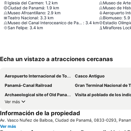
Iglesia del Carmen
:
1.2
km
Museo de Art
Ciudad de Panamá
:
1.9
km
Museo de Hist
Museo Afroantillano
:
2.9
km
Teatro Nacional
:
3.3
km
Biomuseo
:
5.9
Museo del Canal Interoceanico de Panama
:
3.4
km
San Felipe
:
3.4
km
Miraflores Loc
Echa un vistazo a atracciones cercanas
Aeropuerto Internacional de Tocumen
Casco Antiguo
Panamá-Canal Railroad
Gran Terminal Nacional de Transporte de Al
Archaeological site of Old Panama
Visita al poblado de los indios Emb
Ver más
Información de la propiedad
Av. Vasco Nuñez de Balboa, Ciudad de Panamá, 0833-0293, Pana
Ver más