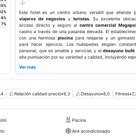
25
%
12
%
Este hotel es un centro urbano versátil que atiende p
6
%
viajeros de negocios
y
turistas
. Su excelente ubicac
7
%
acceso directo y seguro al
centro comercial Megapol
casino a través de una pasarela elevada. El establecimi
con una hermosa
piscina
para relajarse y un gimnasi
para hacer ejercicio. Los huéspedes elogian constan
personal, que es amable y servicial, y el
desayuno bufé
alta puntuación por su variedad y calidad, incluyendo esp
locales. Para una experiencia más tranquila, los huésp
Ver más
considerar solicitar una habitación que no dé a la zona de l
,4
Relación calidad-precio
•
8,3
Desayuno
•
8,0
Fitness
•
7,
ión)
Piscina
to
Aire acondicionado