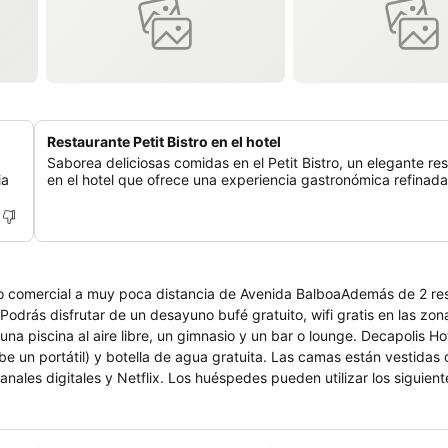
Restaurante Petit Bistro en el hotel
Saborea deliciosas comidas en el Petit Bistro, un elegante re
ia
en el hotel que ofrece una experiencia gastronómica refinada
ro comercial a muy poca distancia de Avenida BalboaAdemás de 2 re
Podrás disfrutar de un desayuno bufé gratuito, wifi gratis en las z
 una piscina al aire libre, un gimnasio y un bar o lounge. Decapolis 
be un portátil) y botella de agua gratuita. Las camas están vestidas
ales digitales y Netflix. Los huéspedes pueden utilizar los siguient
s baños están equipados con ducha y bañera combinadas, artículos de 
á ofrece acceso a Internet wifi gratis. Entre las comodidades espec
o, sillas de oficina y teléfono. Las habitaciones también incluyen ta