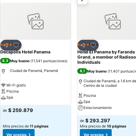
planchar con plancha y cortinas opacas. Se ofrece servicio de limpie
servicios de ocio y esparcimiento en este hotel incluyen una piscina a
Agregar a favoritos
Agregar a favoritos
Hotel
Hotel
4 Estrellas
4 Estrellas
Compartir
Compartir
Decapolis Hotel Panama
Hotel El Panama by Faranda
Grand, a member of Radiss
8,3
Muy bueno
(
11.541 puntuaciones
)
Individuals
Ciudad de Panamá, Panamá
8,1
Muy bueno
(
11.401 puntuac
Ciudad de Panamá, a 1.6 km de
Wi-Fi gratis
Centro de la ciudad
Piscina
Piscina
Spa
Spa
Estacionamiento
$ 259.879
de
$ 293.297
de
Mira precios de
11 páginas
Mira precios de
10 páginas
Ver precios
Ver precios