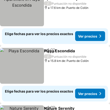
Escondida
/
Puntuación no disponible
a 17.6 km de: Puerto de Colón
Elige fechas para ver los precios exactos
Ver precios
Playa Escondida
Compartir
Agregar a favoritos
/
Puntuación no disponible
a 15.8 km de: Puerto de Colón
Elige fechas para ver los precios exactos
Ver precios
Nature Serenity