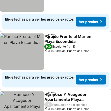
Elige fechas para ver los precios exactos
Ver precios
Paraíso Frente al Mar en
Compartir
Agregar a favoritos
Playa Escondida
9,0
Excelente
1
a 15.6 km de: Puerto de Colón
Elige fechas para ver los precios exactos
Ver precios
Hermoso Y Acogedor
Compartir
Agregar a favoritos
Apartamento Playa
Escondida Resort
/
Puntuación no disponible
a 15.5 km de: Puerto de Colón