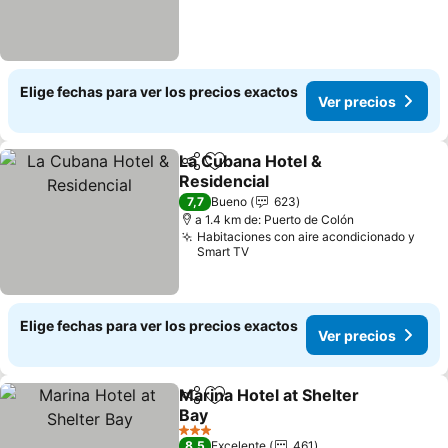
Elige fechas para ver los precios exactos
Ver precios
La Cubana Hotel &
Compartir
Agregar a favoritos
Residencial
7,7
Bueno
623
a 1.4 km de: Puerto de Colón
Habitaciones con aire acondicionado y
Smart TV
Elige fechas para ver los precios exactos
Ver precios
Marina Hotel at Shelter
Compartir
Agregar a favoritos
Bay
3 Estrellas
8,5
Excelente
461