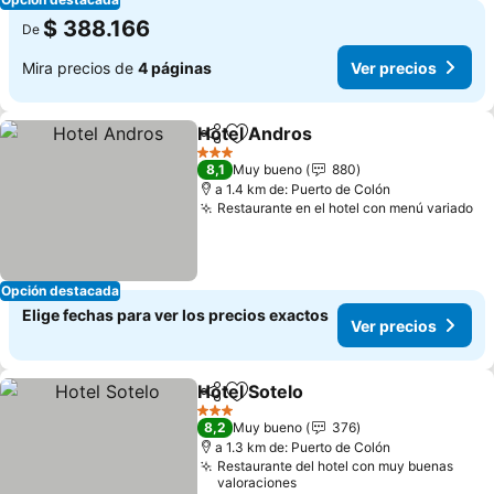
$ 388.166
De
Mira precios de
4 páginas
Ver precios
Hotel Andros
Compartir
Agregar a favoritos
3 Estrellas
8,1
Muy bueno
880
a 1.4 km de: Puerto de Colón
Restaurante en el hotel con menú variado
Opción destacada
Elige fechas para ver los precios exactos
Ver precios
Hotel Sotelo
Compartir
Agregar a favoritos
3 Estrellas
8,2
Muy bueno
376
a 1.3 km de: Puerto de Colón
Restaurante del hotel con muy buenas
valoraciones