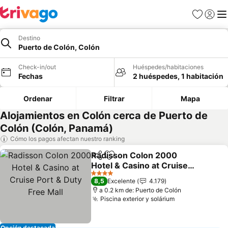
Favoritos
Iniciar 
Me
Destino
Puerto de Colón, Colón
Check-in/out
Huéspedes/habitaciones
Fechas
2 huéspedes, 1 habitación
Ordenar
Filtrar
Mapa
Alojamientos en Colón cerca de Puerto de
Colón (Colón, Panamá)
Cómo los pagos afectan nuestro ranking
Radisson Colon 2000
Compartir
Agregar a favoritos
Hotel & Casino at Cruise
Port & Duty Free Mall
4 Estrellas
8,5
Excelente
4.179
a 0.2 km de: Puerto de Colón
Piscina exterior y solárium
Opción destacada