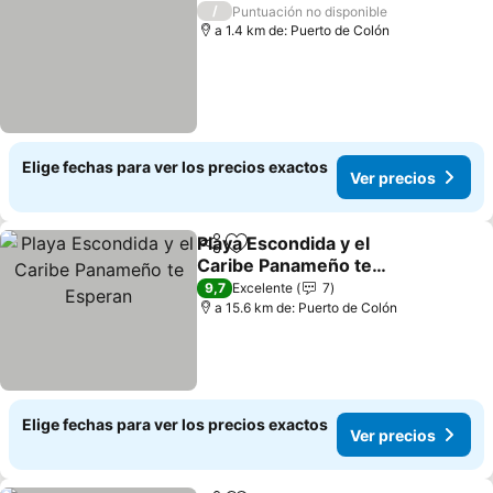
/
Puntuación no disponible
a 1.4 km de: Puerto de Colón
Elige fechas para ver los precios exactos
Ver precios
Playa Escondida y el
Compartir
Agregar a favoritos
Caribe Panameño te
Esperan
9,7
Excelente
7
a 15.6 km de: Puerto de Colón
Elige fechas para ver los precios exactos
Ver precios