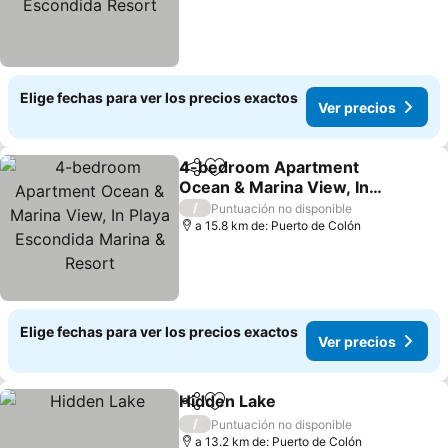
Elige fechas para ver los precios exactos
Ver precios
4-bedroom Apartment
Compartir
Agregar a favoritos
Ocean & Marina View, In
Playa Escondida Marina &
/
Puntuación no disponible
Resort
a 15.8 km de: Puerto de Colón
Elige fechas para ver los precios exactos
Ver precios
Hidden Lake
Compartir
Agregar a favoritos
/
Puntuación no disponible
a 13.2 km de: Puerto de Colón