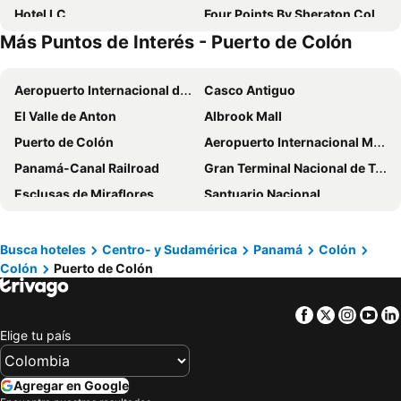
Hotel LC
Four Points By Sheraton Colon
Más Puntos de Interés - Puerto de Colón
Melia Panamá Canal
Zona Libre Colon
Aeropuerto Internacional de Tocumen
Casco Antiguo
El Valle de Anton
Albrook Mall
Puerto de Colón
Aeropuerto Internacional Marcos A Gelabert o Albrook
Panamá-Canal Railroad
Gran Terminal Nacional de Transporte de Albrook
Esclusas de Miraflores
Santuario Nacional
Archaeological site of Old Panama
Visita al poblado de los indios Emberá
Parque Nacional Camino de Cruces
Museo Patronato Panama Viejo
Busca hoteles
Centro- y Sudamérica
Panamá
Colón
Colón
Puerto de Colón
Hipódromo Presidente Remón
Parque Nacional Altos de Campana
Esclusas de Gatún
Mi Pueblito
Facebook
Twitter
Insta
Yo
Parque Nacional Omar Torrijos
Cascada El Macho
Elige tu país
Isla Viveros airport
Agregar en Google