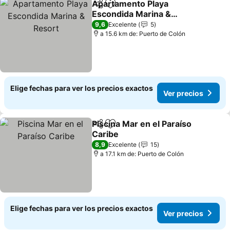
Apartamento Playa
Compartir
Agregar a favoritos
Escondida Marina &
Resort
9,6
Excelente
5
a 15.6 km de: Puerto de Colón
Elige fechas para ver los precios exactos
Ver precios
Piscina Mar en el Paraíso
Compartir
Agregar a favoritos
Caribe
8,9
Excelente
15
a 17.1 km de: Puerto de Colón
Elige fechas para ver los precios exactos
Ver precios