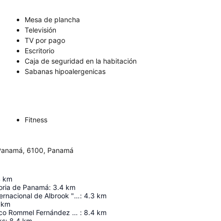
Mesa de plancha
Televisión
TV por pago
Escritorio
Caja de seguridad en la habitación
Sabanas hipoalergenicas
Fitness
e Panamá, 6100, Panamá
4
km
oria de Panamá
:
3.4
km
Aeropuerto Internacional de Albrook "Marcos A. Gelabert"
:
4.3
km
km
Estadio Olímpico Rommel Fernández Gutiérrez
:
8.4
km
ks
:
8.4
km