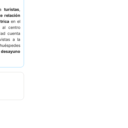
 a
turistas
,
e relación
trica
en el
 al centro
edad cuenta
istas a la
 huéspedes
l
desayuno
. Para una
servar una
s vistas a