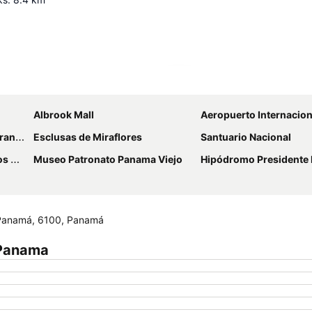
Ampliar mapa
Albrook Mall
Aeropuerto Internacional Marcos A Gelab
brook
Esclusas de Miraflores
Santuario Nacional
erá
Museo Patronato Panama Viejo
Hipódromo Presidente
e Panamá, 6100, Panamá
 Panama