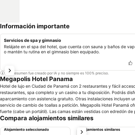
Información importante
Servicios de spa y gimnasio
Relájate en el spa del hotel, que cuenta con sauna y baños de vap
o mantén tu rutina en el gimnasio bien equipado.
Este resumen fue creado por IA y no siempre es 100% preciso.
Megapolis Hotel Panama
Hotel de lujo en Ciudad de Panamá con 2 restaurantes y fácil acces
restaurantes, spa completo y un casino a tu disposición. Podrás disf
aparcamiento con asistencia gratuito. Otras instalaciones incluyen una
servicio de cambio de toallas a petición. Megapolis Hotel Panamá ofr
fuerte (cabe un portátil). Las camas están vestidas con edredón de
Compara alojamientos similares
pulgadas con canales digitales. Los baños están equipados con ducha
secador de pelo. Los huéspedes pueden navegar por la web gracias a
Alojamiento seleccionado
Alojamientos similares
siguiente
personas, o hasta 6 dispositivos)). Los servicios para las personas d