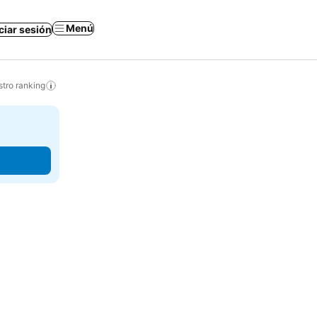
Menú
iciar sesión
tro ranking