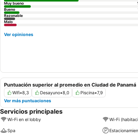
Muy bueno
Bueno
Razonable
Malo
Ver opiniones
Puntuación superior al promedio en Ciudad de Panamá
Wifi
•
8,3
Desayuno
•
8,0
Piscina
•
7,9
Ver más puntuaciones
Servicios principales
Wi-Fi en el lobby
Wi-Fi (habitac
Spa
Estacionamien