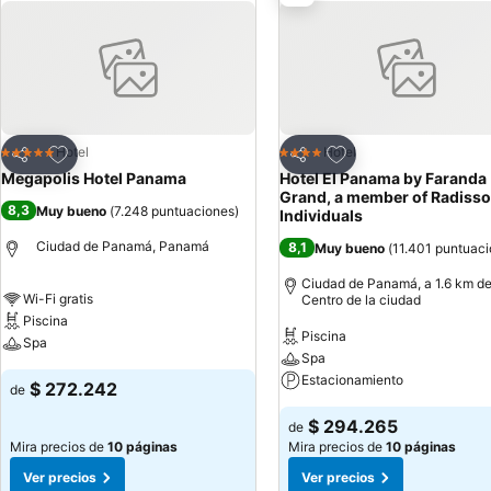
llamadas locales gratuitas (pueden existir restricciones). Las habit
posible solicitar juegos de cama hipoalergénicos, cambio de toallas 
alojamiento hay piscina al aire libre y bañera de hidromasaje. Otros 
Agregar a favoritos
Agregar a favoritos
Hotel
Hotel
5 Estrellas
4 Estrellas
Compartir
Compartir
Megapolis Hotel Panama
Hotel El Panama by Faranda
Grand, a member of Radiss
8,3
Muy bueno
(
7.248 puntuaciones
)
Individuals
Ciudad de Panamá, Panamá
8,1
Muy bueno
(
11.401 puntuac
Ciudad de Panamá, a 1.6 km de
Wi-Fi gratis
Centro de la ciudad
Piscina
Piscina
Spa
Spa
Estacionamiento
$ 272.242
de
$ 294.265
de
Mira precios de
10 páginas
Mira precios de
10 páginas
Ver precios
Ver precios