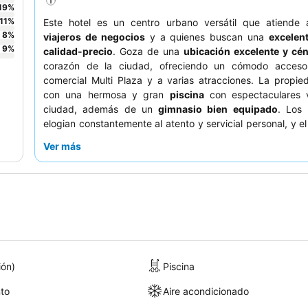
19
%
11
%
Este hotel es un centro urbano versátil que atiende
8
%
viajeros de negocios
y a quienes buscan una
excelent
9
%
calidad-precio
. Goza de una
ubicación excelente y cén
corazón de la ciudad, ofreciendo un cómodo acceso
comercial Multi Plaza y a varias atracciones. La propi
con una hermosa y gran
piscina
con espectaculares v
ciudad, además de un
gimnasio bien equipado
. Los
elogian constantemente al atento y servicial personal, y e
bufé
recibe grandes elogios por su amplia variedad
Ver más
experiencia verdaderamente memorable, considere re
habitación en un piso alto para disfrutar de
impresionante
la ciudad y al mar
.
ión)
Piscina
to
Aire acondicionado