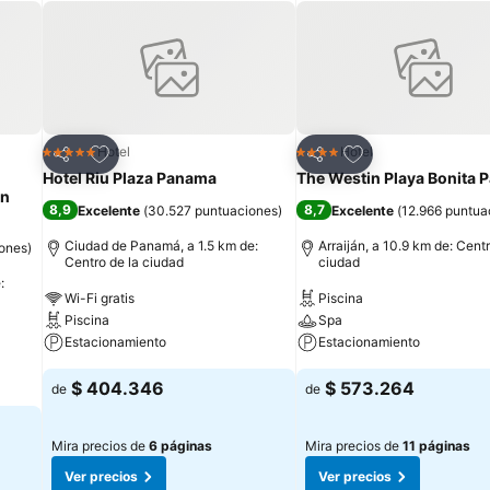
aciones también incluyen máquina de café espresso y botella de agua 
y cambio de sábanas. Se ofrece servicio de limpieza todos los días. E
servicios de ocio y esparcimiento incluyen sauna.
Agregar a favoritos
Agregar a favorit
Hotel
Hotel
5 Estrellas
4 Estrellas
Compartir
Compartir
Hotel Riu Plaza Panama
The Westin Playa Bonita
on
8,9
8,7
Excelente
(
30.527 puntuaciones
)
Excelente
(
12.966 puntua
Ciudad de Panamá, a 1.5 km de:
Arraiján, a 10.9 km de: Centr
iones
)
Centro de la ciudad
ciudad
:
Wi-Fi gratis
Piscina
Piscina
Spa
Estacionamiento
Estacionamiento
$ 404.346
$ 573.264
de
de
Mira precios de
6 páginas
Mira precios de
11 páginas
Ver precios
Ver precios