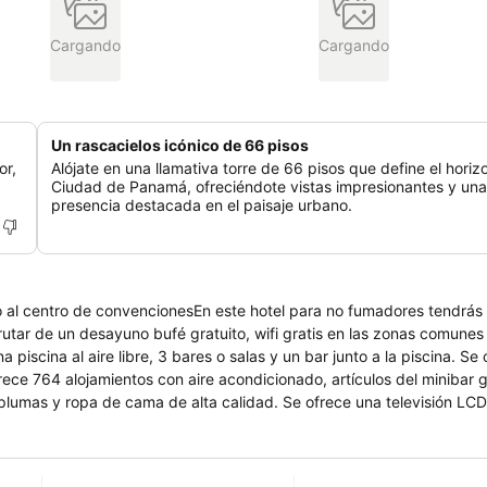
Cargando
Cargando
Un rascacielos icónico de 66 pisos
or,
Alójate en una llamativa torre de 66 pisos que define el horiz
Ciudad de Panamá, ofreciéndote vistas impresionantes y una
presencia destacada en el paisaje urbano.
o al centro de convencionesEn este hotel para no fumadores tendrás
rutar de un desayuno bufé gratuito, wifi gratis en las zonas comunes
 piscina al aire libre, 3 bares o salas y un bar junto a la piscina. Se
ece 764 alojamientos con aire acondicionado, artículos del minibar g
 plumas y ropa de cama de alta calidad. Se ofrece una televisión LC
 con cabezal de ducha tipo lluvia, artículos de higiene personal gra
 nuestro acceso a Internet wifi gratis (velocidad: 100 Mbps o más 
e negocios incluyen escritorio y sillas de oficina, además de teléfono