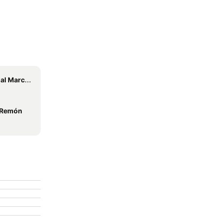
ert o Albrook
 Remón