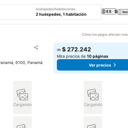
Huéspedes/habitaciones
ES · $
In
2 huéspedes, 1 habitación
Cómo los pagos afectan nues
Agregar a favoritos
$ 272.242
de
Compartir
Mira precios de
10 páginas
e Panamá, 6100, Panamá
Ver precios
Cargando
Cargando