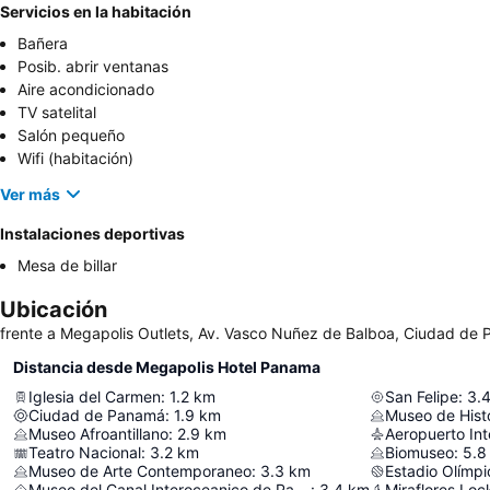
Servicios en la habitación
Bañera
Posib. abrir ventanas
Aire acondicionado
TV satelital
Salón pequeño
Wifi (habitación)
Ver más
Instalaciones deportivas
Mesa de billar
Ubicación
frente a Megapolis Outlets, Av. Vasco Nuñez de Balboa, Ciudad d
Distancia desde Megapolis Hotel Panama
Iglesia del Carmen
:
1.2
km
San Felipe
:
3.
Ciudad de Panamá
:
1.9
km
Museo de Hist
Museo Afroantillano
:
2.9
km
Teatro Nacional
:
3.2
km
Biomuseo
:
5.8
Museo de Arte Contemporaneo
:
3.3
km
Museo del Canal Interoceanico de Panama
:
3.4
km
Miraflores Loc