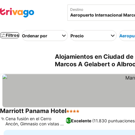
Destino
Filtros
Ordenar por
Precio
Aeropue
Alojamientos en Ciudad de
Marcos A Gelabert o Albr
Marriott Panama Hotel
4 Estrellas
Cena fusión en el Cerro
Excelente
(11.830 puntuaciones
9,1
Ancón, Gimnasio con vistas al
canal