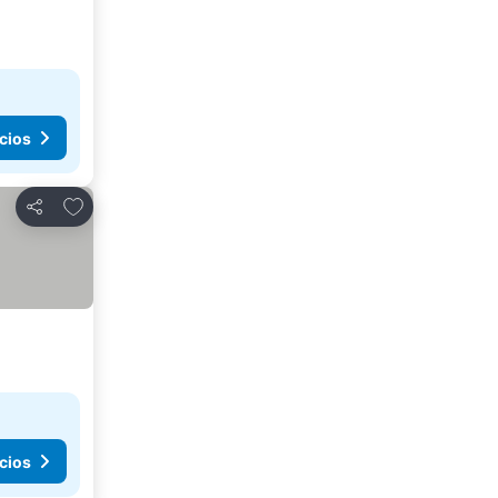
cios
Agregar a favoritos
Compartir
cios