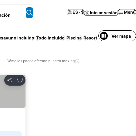
ES · $
Menú
Iniciar sesión
ación
Ver mapa
esayuno incluido
Todo incluido
Piscina
Resort
Aire acondiciona
Cómo los pagos afectan nuestro ranking
Agregar a favoritos
Compartir