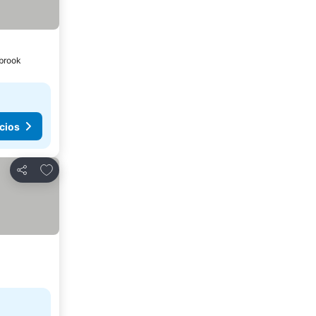
lbrook
cios
Agregar a favoritos
Compartir