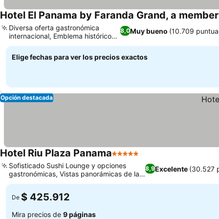
Hotel El Panama by Faranda Grand, a member 
Diversa oferta gastronómica
Muy bueno
(10.709 puntua
8,0
internacional, Emblema histórico
de Panamá
Elige fechas para ver los precios exactos
Opción destacada
Hotel Riu Plaza Panama
5 Estrellas
Sofisticado Sushi Lounge y opciones
Excelente
(30.527 
8,9
gastronómicas, Vistas panorámicas de la
ciudad y el océano
$ 425.912
De
Mira precios de
9 páginas