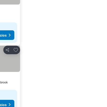
cios
Agregar a favoritos
Compartir
lbrook
cios