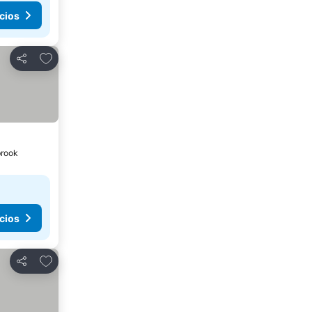
cios
Agregar a favoritos
Compartir
brook
cios
Agregar a favoritos
Compartir