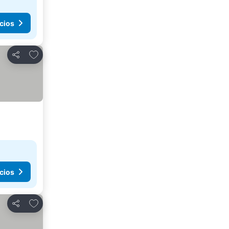
cios
Agregar a favoritos
Compartir
cios
Agregar a favoritos
Compartir