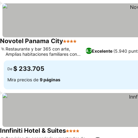
Novotel Panama City
4 Estrellas
Restaurante y bar 365 con arte,
Excelente
(5.940 punt
8,7
Amplias habitaciones familiares con
vistas a la ciudad
$ 233.705
De
Mira precios de
9 páginas
Innfiniti Hotel & Suites
4 Estrellas