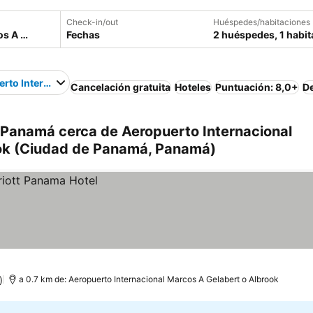
Check-in/out
Huéspedes/habitaciones
Fechas
2 huéspedes, 1 habit
rto Internacional Marcos A Gelabert o Albrook
Cancelación gratuita
Hoteles
Puntuación: 8,0+
D
 Panamá cerca de Aeropuerto Internacional
ook (Ciudad de Panamá, Panamá)
)
a 0.7 km de: Aeropuerto Internacional Marcos A Gelabert o Albrook