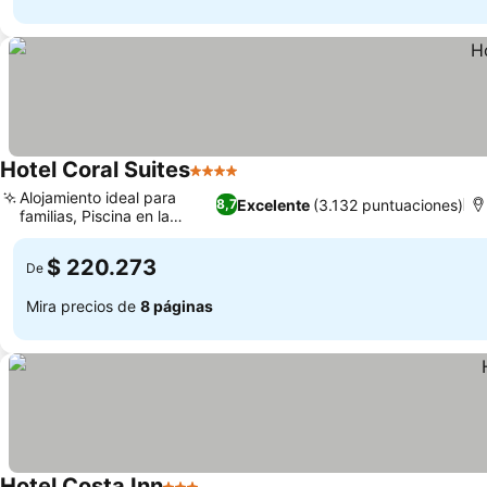
Hotel Coral Suites
4 Estrellas
Alojamiento ideal para
Excelente
(3.132 puntuaciones)
8,7
familias, Piscina en la
azotea
$ 220.273
De
Mira precios de
8 páginas
Hotel Costa Inn