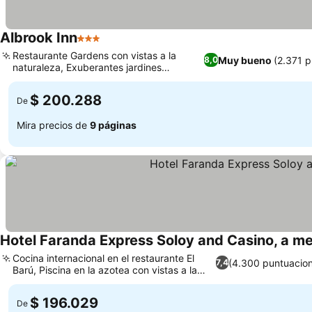
Albrook Inn
3 Estrellas
Restaurante Gardens con vistas a la
Muy bueno
(2.371 
8,0
naturaleza, Exuberantes jardines
tropicales y vida silvestre
$ 200.288
De
Mira precios de
9 páginas
Hotel Faranda Express Soloy and Casino, a me
Cocina internacional en el restaurante El
(4.300 puntuacio
7,4
Barú, Piscina en la azotea con vistas a la
ciudad
$ 196.029
De