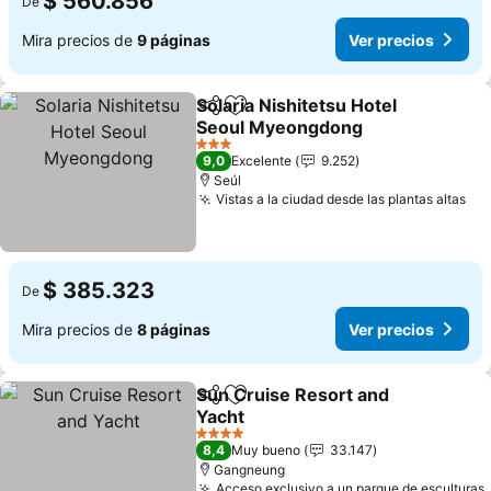
$ 560.856
De
Mira precios de
9 páginas
Ver precios
Solaria Nishitetsu Hotel
Compartir
Agregar a favoritos
Seoul Myeongdong
3 Estrellas
9,0
Excelente
9.252
Seúl
Vistas a la ciudad desde las plantas altas
$ 385.323
De
Mira precios de
8 páginas
Ver precios
Sun Cruise Resort and
Compartir
Agregar a favoritos
Yacht
4 Estrellas
8,4
Muy bueno
33.147
Gangneung
Acceso exclusivo a un parque de esculturas