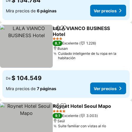
$ 154.784
De
Mira precios de
6 páginas
Ver precios
LALA VIANCO BUSINESS
Compartir
Agregar a favoritos
Hotel
3 Estrellas
8,7
Excelente
1.226
Busan
Cuidado inteligente de tu ropa en la
habitación
$ 104.549
De
Mira precios de
7 páginas
Ver precios
Roynet Hotel Seoul Mapo
Compartir
Agregar a favoritos
4 Estrellas
9,1
Excelente
3.003
Seúl
Suite familiar con vistas al río