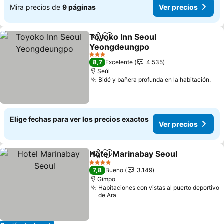
Mira precios de
9 páginas
Ver precios
Toyoko Inn Seoul
Compartir
Agregar a favoritos
Yeongdeungpo
3 Estrellas
8,7
Excelente
4.535
Seúl
Bidé y bañera profunda en la habitación.
Elige fechas para ver los precios exactos
Ver precios
Hotel Marinabay Seoul
Compartir
Agregar a favoritos
4 Estrellas
7,8
Bueno
3.149
Gimpo
Habitaciones con vistas al puerto deportivo
de Ara