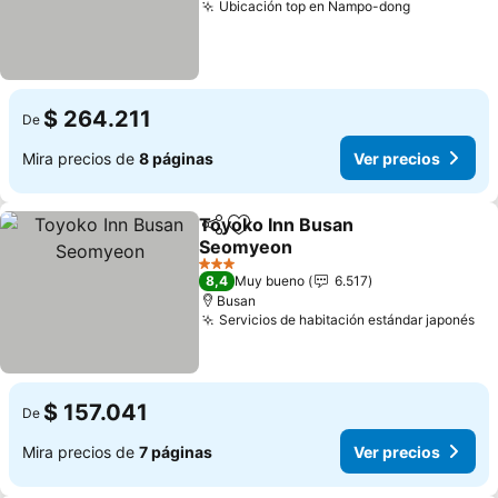
Ubicación top en Nampo-dong
$ 264.211
De
Mira precios de
8 páginas
Ver precios
Toyoko Inn Busan
Compartir
Agregar a favoritos
Seomyeon
3 Estrellas
8,4
Muy bueno
6.517
Busan
Servicios de habitación estándar japonés
$ 157.041
De
Mira precios de
7 páginas
Ver precios