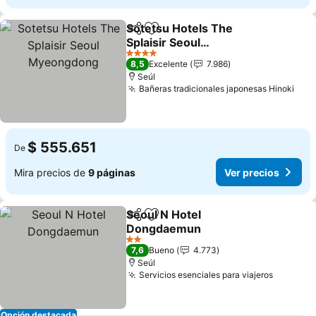
Sotetsu Hotels The
Compartir
Agregar a favoritos
Splaisir Seoul
Myeongdong
4 Estrellas
8,5
Excelente
7.986
Seúl
Bañeras tradicionales japonesas Hinoki
$ 555.651
De
Mira precios de
9 páginas
Ver precios
Seoul N Hotel
Compartir
Agregar a favoritos
Dongdaemun
2 Estrellas
7,6
Bueno
4.773
Seúl
Servicios esenciales para viajeros
Opción destacada