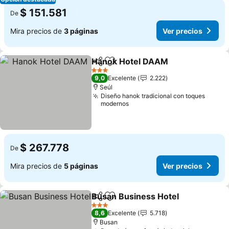
$ 151.581
De
Mira precios de
3 páginas
Ver precios
Hanok Hotel DAAM
Compartir
Agregar a favoritos
3 Estrellas
9,0
Excelente
2.222
Seúl
Diseño hanok tradicional con toques
modernos
$ 267.778
De
Mira precios de
5 páginas
Ver precios
Busan Business Hotel
Compartir
Agregar a favoritos
3 Estrellas
8,6
Excelente
5.718
Busan