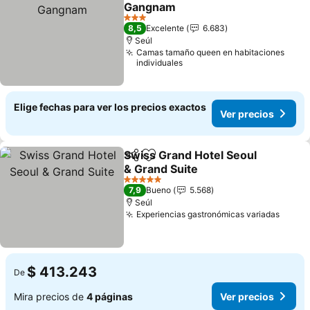
Agregar a favoritos
Gangnam
3 Estrellas
8,5
Excelente
6.683
Seúl
Camas tamaño queen en habitaciones
individuales
Elige fechas para ver los precios exactos
Ver precios
Swiss Grand Hotel Seoul
Compartir
Agregar a favoritos
& Grand Suite
5 Estrellas
7,9
Bueno
5.568
Seúl
Experiencias gastronómicas variadas
$ 413.243
De
Mira precios de
4 páginas
Ver precios