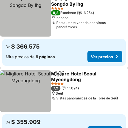
Compartir
Agregar a favoritos
Songdo By Ihg
4 Estrellas
8,8
Excelente
6.254
Incheon
Restaurante variado con vistas
panorámicas.
$ 366.575
De
Mira precios de
9 páginas
Ver precios
Migliore Hotel Seoul
Compartir
Agregar a favoritos
Myeongdong
4 Estrellas
7,2
11.094
Seúl
Vistas panorámicas de la Torre de Seúl
$ 355.909
De