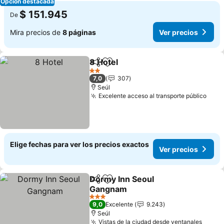
Opción destacada
$ 151.945
De
Mira precios de
8 páginas
Ver precios
8 Hotel
Compartir
Agregar a favoritos
2 Estrellas
7,0
307
Seúl
Excelente acceso al transporte público
Elige fechas para ver los precios exactos
Ver precios
Dormy Inn Seoul
Compartir
Agregar a favoritos
Gangnam
3 Estrellas
9,0
Excelente
9.243
Seúl
Vistas de la ciudad desde ventanales