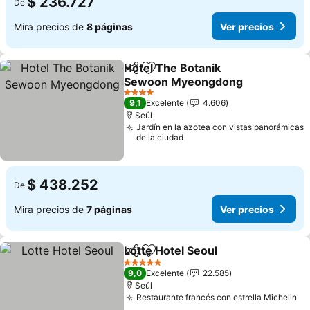
$ 236.727
De
Mira precios de
8 páginas
Ver precios
Hotel The Botanik
Compartir
Agregar a favoritos
Sewoon Myeongdong
4 Estrellas
9,1
Excelente
4.606
Seúl
Jardín en la azotea con vistas panorámicas
de la ciudad
$ 438.252
De
Mira precios de
7 páginas
Ver precios
Lotte Hotel Seoul
Compartir
Agregar a favoritos
5 Estrellas
9,0
Excelente
22.585
Seúl
Restaurante francés con estrella Michelin