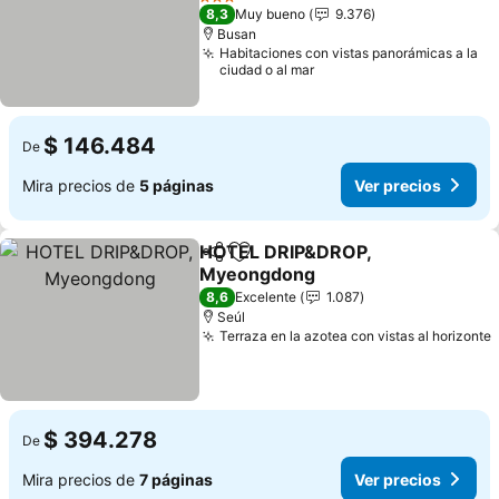
3 Estrellas
8,3
Muy bueno
9.376
Busan
Habitaciones con vistas panorámicas a la
ciudad o al mar
$ 146.484
De
Mira precios de
5 páginas
Ver precios
HOTEL DRIP&DROP,
Compartir
Agregar a favoritos
Myeongdong
8,6
Excelente
1.087
Seúl
Terraza en la azotea con vistas al horizonte
$ 394.278
De
Mira precios de
7 páginas
Ver precios