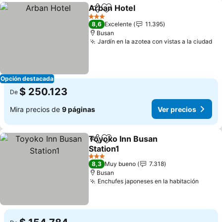
Arban Hotel
Compartir
Agregar a favoritos
3 Estrellas
8,6
Excelente
11.395
Busan
Jardín en la azotea con vistas a la ciudad
Opción destacada
$ 250.123
De
Mira precios de
9 páginas
Ver precios
Toyoko Inn Busan
Compartir
Agregar a favoritos
Station1
3 Estrellas
8,3
Muy bueno
7.318
Busan
Enchufes japoneses en la habitación