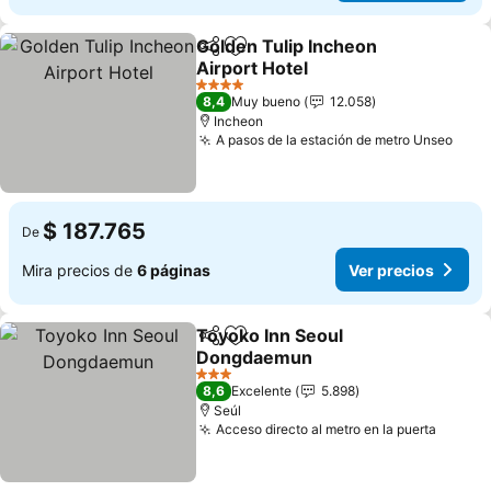
Golden Tulip Incheon
Compartir
Agregar a favoritos
Airport Hotel
4 Estrellas
8,4
Muy bueno
12.058
Incheon
A pasos de la estación de metro Unseo
$ 187.765
De
Mira precios de
6 páginas
Ver precios
Toyoko Inn Seoul
Compartir
Agregar a favoritos
Dongdaemun
3 Estrellas
8,6
Excelente
5.898
Seúl
Acceso directo al metro en la puerta