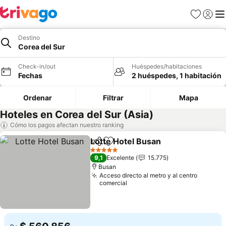
Favoritos
Iniciar 
Me
Destino
Corea del Sur
Check-in/out
Huéspedes/habitaciones
Fechas
2 huéspedes, 1 habitación
Ordenar
Filtrar
Mapa
Hoteles en Corea del Sur (Asia)
Cómo los pagos afectan nuestro ranking
Lotte Hotel Busan
Compartir
Agregar a favoritos
5 Estrellas
9,1
Excelente
15.775
Busan
Acceso directo al metro y al centro
comercial