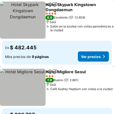
Hotel Skypark Kingstown
Compartir
Agregar a favoritos
Dongdaemun
4 Estrellas
8,8
Excelente
12.609
Seúl
Salón en la azotea con vistas panorámicas a
la ciudad
$ 482.445
De
Mira precios de
9 páginas
Ver precios
Hotel Migliore Seoul
Compartir
Agregar a favoritos
3 Estrellas
7,8
Bueno
2.861
Seúl
Café Audrey Hepburn con vistas a la ciudad