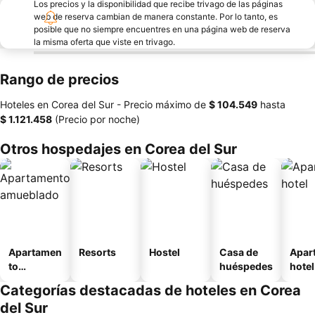
Los precios y la disponibilidad que recibe trivago de las páginas
web de reserva cambian de manera constante. Por lo tanto, es
posible que no siempre encuentres en una página web de reserva
la misma oferta que viste en trivago.
Rango de precios
Hoteles en Corea del Sur -
Precio máximo
de
‎$ 104.549
hasta
‎$ 1.121.458
(Precio por noche)
Otros hospedajes en Corea del Sur
Apartamen
Resorts
Hostel
Casa de
Apar
to
huéspedes
hotel
amueblad
Categorías destacadas de hoteles en Corea
o
del Sur