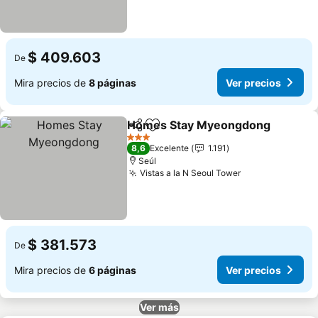
$ 409.603
De
Mira precios de
8 páginas
Ver precios
Homes Stay Myeongdong
Compartir
Agregar a favoritos
3 Estrellas
8,6
Excelente
1.191
Seúl
Vistas a la N Seoul Tower
$ 381.573
De
Mira precios de
6 páginas
Ver precios
Ver más