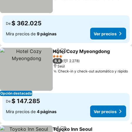
$ 362.025
De
Mira precios de
9 páginas
Ver precios
Hotel Cozy Myeongdong
Compartir
Agregar a favoritos
3 Estrellas
6,8
2.278
Seúl
Check-in y check-out automático y rápido
Opción destacada
$ 147.285
De
Mira precios de
4 páginas
Ver precios
Toyoko Inn Seoul
Compartir