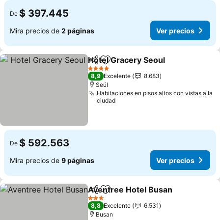
$ 397.445
De
Mira precios de
2 páginas
Ver precios
Hotel Gracery Seoul
Compartir
Agregar a favoritos
4 Estrellas
8,9
Excelente
8.683
Seúl
Habitaciones en pisos altos con vistas a la
ciudad
$ 592.563
De
Mira precios de
9 páginas
Ver precios
Aventree Hotel Busan
Compartir
Agregar a favoritos
3 Estrellas
8,8
Excelente
6.531
Busan