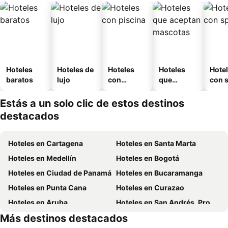
Hoteles
Hoteles de
Hoteles
Hoteles
Hote
baratos
lujo
con
que
con 
piscina
aceptan
mascotas
Estás a un solo clic de estos destinos
destacados
Hoteles en Cartagena
Hoteles en Santa Marta
Hoteles en Medellín
Hoteles en Bogotá
Hoteles en Ciudad de Panamá
Hoteles en Bucaramanga
Hoteles en Punta Cana
Hoteles en Curazao
Hoteles en Aruba
Hoteles en San Andrés, Providencia and Santa Catalina
Más destinos destacados
Hoteles en República Dominicana
Hoteles en Panamá