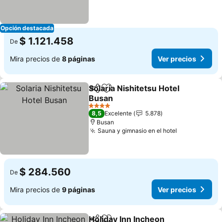
Opción destacada
$ 1.121.458
De
Mira precios de
8 páginas
Ver precios
Solaria Nishitetsu Hotel
Compartir
Agregar a favoritos
Busan
4 Estrellas
8,5
Excelente
5.878
Busan
Sauna y gimnasio en el hotel
$ 284.560
De
Mira precios de
9 páginas
Ver precios
Holiday Inn Incheon