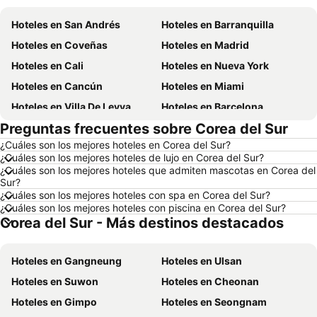
Hoteles en San Andrés
Hoteles en Barranquilla
Hoteles en Coveñas
Hoteles en Madrid
Hoteles en Cali
Hoteles en Nueva York
Hoteles en Cancún
Hoteles en Miami
Hoteles en Villa De Leyva
Hoteles en Barcelona
Preguntas frecuentes sobre Corea del Sur
Hoteles en Melgar
Hoteles en París
¿Cuáles son los mejores hoteles en Corea del Sur?
Hoteles en Roma
Hoteles en Ciudad de México
¿Cuáles son los mejores hoteles de lujo en Corea del Sur?
Hoteles en Pereira
Hoteles en Orlando
¿Cuáles son los mejores hoteles que admiten mascotas en Corea del
Sur?
Hoteles en Villavicencio
Hoteles en Río de Janeiro
¿Cuáles son los mejores hoteles con spa en Corea del Sur?
¿Cuáles son los mejores hoteles con piscina en Corea del Sur?
Hoteles en Girardot
Hoteles en Cundinamarca
Corea del Sur - Más destinos destacados
Hoteles en Santiago de Chile
Hoteles en Madrid
Hoteles en Los Cabos
Hoteles en Colombia
Hoteles en Gangneung
Hoteles en Ulsan
Hoteles en Isla Margarita
Hoteles en Riviera Maya
Hoteles en Suwon
Hoteles en Cheonan
Hoteles en Risaralda
Hoteles en EE. UU.
Hoteles en Gimpo
Hoteles en Seongnam
Hoteles en Quindío
Hoteles en Argentina