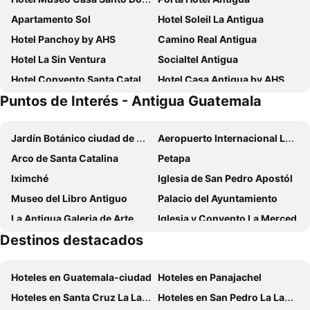
Apartamento Sol
Hotel Soleil La Antigua
Hotel Panchoy by AHS
Camino Real Antigua
Hotel La Sin Ventura
Socialtel Antigua
Hotel Convento Santa Catalina by AHS
Hotel Casa Antigua by AHS
Puntos de Interés - Antigua Guatemala
Los Olivos Boutique Hotel Antigua Guatemala
Hotel Maya Ik'
Hotel Meson del Valle by AHS
Hotel Aurora
Jardín Botánico ciudad de Guatemala
Aeropuerto Internacional La Aurora
Hotel Las Farolas
Hotel Posada de la Luna
Arco de Santa Catalina
Petapa
Why Not Hotel
Hospedaje El Viajero Antigua llI
Iximché
Iglesia de San Pedro Apostól
Hotel Casa del Parque by AHS
Hot Chipilin
Museo del Libro Antiguo
Palacio del Ayuntamiento
Hotel Boutique Casa Del Ángel
Posada Maya
La Antigua Galeria de Arte
Iglesia y Convento La Merced
Los Pasos Boutique Hotel & Spa
Hotel Las Camelias Inn by AHS
Destinos destacados
Easter Week - Semana Santa
Amatitlán
Casa Buho B&B
Pensativo House Hotel
Palacio Nacional de la Cultura
Museo Nacional de Historia Natural Jorge A Ibarra
Hotel Mansion del Rey Antigua Guatemala
Casa el Calvario
Hoteles en Guatemala-ciudad
Hoteles en Panajachel
Hacienda Nueva Country Club
Hotel Genessis
Hotel Posada de Don Rodrigo Antigua
Hoteles en Santa Cruz La Laguna
Hoteles en San Pedro La Laguna
Naif Boutique Hotel
Hotel Casa Realeza