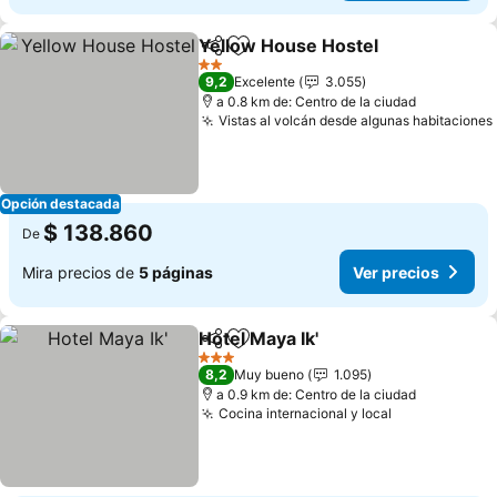
Yellow House Hostel
Compartir
Agregar a favoritos
2 Estrellas
9,2
Excelente
3.055
a 0.8 km de: Centro de la ciudad
Vistas al volcán desde algunas habitaciones
Opción destacada
$ 138.860
De
Mira precios de
5 páginas
Ver precios
Hotel Maya Ik'
Compartir
Agregar a favoritos
3 Estrellas
8,2
Muy bueno
1.095
a 0.9 km de: Centro de la ciudad
Cocina internacional y local