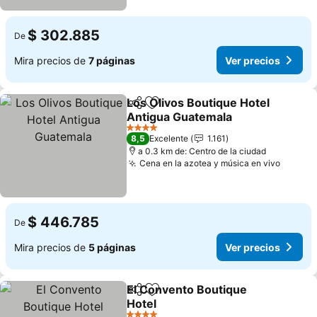
$ 302.885
De
Mira precios de
7 páginas
Ver precios
Los Olivos Boutique Hotel
Compartir
Agregar a favoritos
Antigua Guatemala
4 Estrellas
8,5
Excelente
1.161
a 0.3 km de: Centro de la ciudad
Cena en la azotea y música en vivo
$ 446.785
De
Mira precios de
5 páginas
Ver precios
El Convento Boutique
Compartir
Agregar a favoritos
Hotel