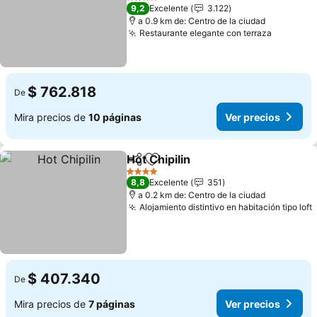
4 Estrellas
9,2
Excelente
3.122
a 0.9 km de: Centro de la ciudad
Restaurante elegante con terraza
$ 762.818
De
Mira precios de
10 páginas
Ver precios
Hot Chipilin
Compartir
Agregar a favoritos
4 Estrellas
8,8
Excelente
351
a 0.2 km de: Centro de la ciudad
Alojamiento distintivo en habitación tipo loft
$ 407.340
De
Mira precios de
7 páginas
Ver precios