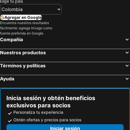
Palacio Chico 1850
Cristales de Antigua La Calzada 2
Elige tu país
Santa Cruz La Laguna, Sololá Hoteles
San Pedro La Laguna, Sololá Hoteles
Hotel Palacio Chico 1940
CabaÑa Suiza
Quetzaltenango, Quetzaltenango Hoteles
San Juan La Laguna, Sololá Hoteles
Agregar en Google
Hotel Casa Blanca Antigua Guatemala
Casa Realeza
Encuentra nuestros resultados
San Marcos La Laguna, Sololá Hoteles
Chinautla, Guatemala Hoteles
fácilmente: agrega trivago como
Flores, El Petén Hoteles
Lanquín, Alta Verapaz Hoteles
fuente preferida en Google.
Compañía
Nuestros productos
Términos y políticas
Ayuda
Inicia sesión y obtén beneficios
exclusivos para socios
Personaliza tu experiencia
Obtén ofertas y precios para socios
Iniciar sesión