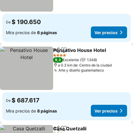
$ 190.650
De
Mira precios de
6 páginas
Ver precios
Pensativo House Hotel
Compartir
Agregar a favoritos
4 Estrellas
9,3
Excelente
1.548
a 0.3 km de: Centro de la ciudad
Arte y diseño guatemalteco
$ 687.617
De
Mira precios de
8 páginas
Ver precios
Casa Quetzalli
Compartir
Agregar a favoritos