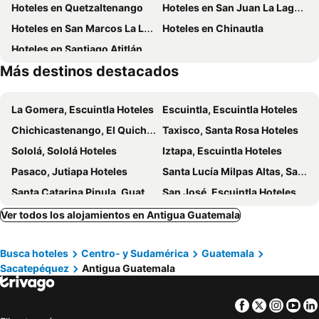
Hoteles en Quetzaltenango
Hoteles en San Juan La Laguna
Nico Hotel
Hotel Eterna Primavera Antigua
Hoteles en San Marcos La Laguna
Hoteles en Chinautla
Hotel Casa Rustica by AHS
La Villa Serena
Hoteles en Santiago Atitlán
La Capitanía
Villa de Antaño
Más destinos destacados
Posada Doña Luisa
Parador de Antigua
Hotel Posada El Arcangel
Indian Palace
La Gomera, Escuintla Hoteles
Escuintla, Escuintla Hoteles
Good Hotel Antigua
Hospedaje el Viajero Antigua ll
Chichicastenango, El Quiché Hoteles
Taxisco, Santa Rosa Hoteles
Casa De Leon
Luna Maya Antigua
Sololá, Sololá Hoteles
Iztapa, Escuintla Hoteles
El Convento Boutique Hotel
Hotel Casa Carmina by AHS
Pasaco, Jutiapa Hoteles
Santa Lucía Milpas Altas, Sacatepéquez Hoteles
Don Valentino
Casa Mia Hotel
Santa Catarina Pinula, Guatemala Hoteles
San José, Escuintla Hoteles
Volko Hostel
El Carmen Suites
Ciudad Vieja, Sacatepéquez Hoteles
Mixco, Guatemala Hoteles
Ver todos los alojamientos en Antigua Guatemala
Cermeños House
Dionisio Inn
Mazatenango, Suchitepequez Hoteles
Jocotenango, Sacatepéquez Hoteles
Dionisio
Meson Panza Verde
Busca hoteles
Centro- y Sudamérica
Guatemala
Santa Lucía Cotzumalguapa, Escuintla Hoteles
San Antonio Palopó, Sololá Hoteles
Hotel San Jorge By Porta Hotels
Casa Encantada
Sacatepéquez
Antigua Guatemala
Patulul, Suchitepequez Hoteles
Chiquimulilla, Santa Rosa Hoteles
Hotel La Galeria
Posada San Vicente by AHS
San Jerónimo, Baja Verapaz Hoteles
Guastatoya, El Progreso Hoteles
Hotel De Cortez y Larraz
Hotel Calle Ancha
Facebook
Twitter
Insta
Yo
Guatemala-ciudad, Guatemala Hoteles
Panajachel, Sololá Hoteles