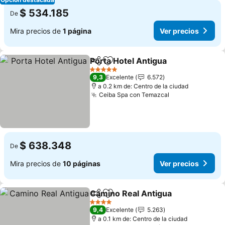
$ 534.185
De
Mira precios de
1 página
Ver precios
Porta Hotel Antigua
Compartir
Agregar a favoritos
5 Estrellas
9,3
Excelente
6.572
a 0.2 km de: Centro de la ciudad
Ceiba Spa con Temazcal
$ 638.348
De
Mira precios de
10 páginas
Ver precios
Camino Real Antigua
Compartir
Agregar a favoritos
4 Estrellas
9,4
Excelente
5.263
a 0.1 km de: Centro de la ciudad