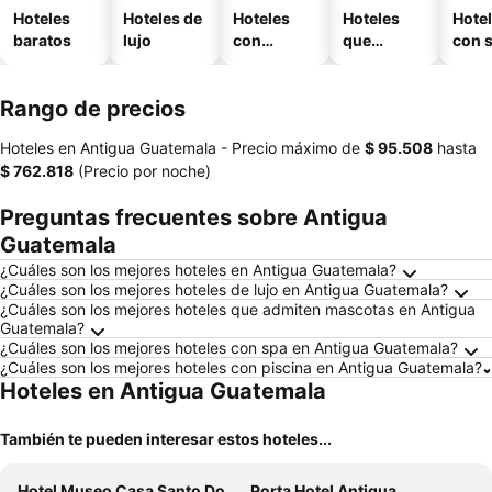
Hoteles
Hoteles de
Hoteles
Hoteles
Hote
baratos
lujo
con
que
con 
piscina
aceptan
mascotas
Rango de precios
Hoteles en Antigua Guatemala -
Precio máximo
de
‎$ 95.508
hasta
‎$ 762.818
(Precio por noche)
Preguntas frecuentes sobre Antigua
Guatemala
¿Cuáles son los mejores hoteles en Antigua Guatemala?
¿Cuáles son los mejores hoteles de lujo en Antigua Guatemala?
¿Cuáles son los mejores hoteles que admiten mascotas en Antigua
Guatemala?
¿Cuáles son los mejores hoteles con spa en Antigua Guatemala?
¿Cuáles son los mejores hoteles con piscina en Antigua Guatemala?
Hoteles en Antigua Guatemala
También te pueden interesar estos hoteles...
Hotel Museo Casa Santo Domingo
Porta Hotel Antigua