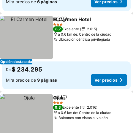
Mira precios de
6 páginas
Ver precios
El Carmen Hotel
Compartir
Agregar a favoritos
3 Estrellas
8,7
Excelente
2.615
a 0.6 km de: Centro de la ciudad
Ubicación céntrica privilegiada
Opción destacada
$ 234.295
De
Mira precios de
9 páginas
Ver precios
Ojala
Compartir
Agregar a favoritos
3 Estrellas
9,3
Excelente
2.016
a 0.6 km de: Centro de la ciudad
Balcones con vistas al volcán