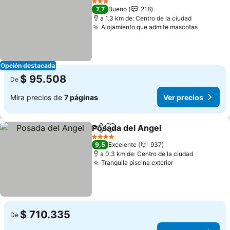
3 Estrellas
7,7
Bueno
218
a 1.3 km de: Centro de la ciudad
Alojamiento que admite mascotas
Opción destacada
$ 95.508
De
Mira precios de
7 páginas
Ver precios
Posada del Angel
Compartir
Agregar a favoritos
4 Estrellas
9,5
Excelente
937
a 0.3 km de: Centro de la ciudad
Tranquila piscina exterior
$ 710.335
De