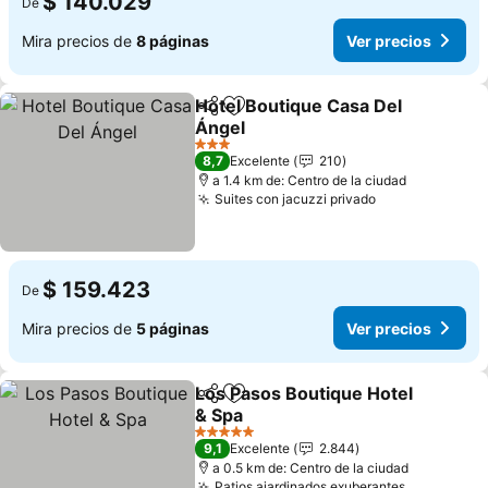
$ 140.029
De
Mira precios de
8 páginas
Ver precios
Hotel Boutique Casa Del
Compartir
Agregar a favoritos
Ángel
3 Estrellas
8,7
Excelente
210
a 1.4 km de: Centro de la ciudad
Suites con jacuzzi privado
$ 159.423
De
Mira precios de
5 páginas
Ver precios
Los Pasos Boutique Hotel
Compartir
Agregar a favoritos
& Spa
5 Estrellas
9,1
Excelente
2.844
a 0.5 km de: Centro de la ciudad
Patios ajardinados exuberantes