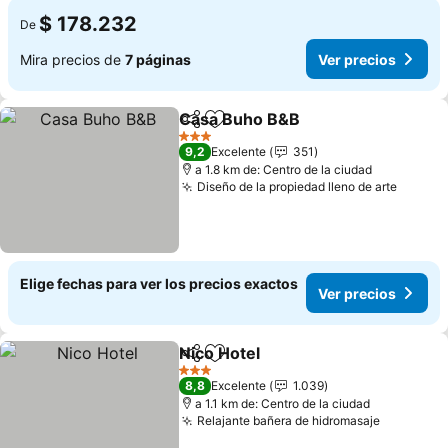
$ 178.232
De
Mira precios de
7 páginas
Ver precios
Casa Buho B&B
Compartir
Agregar a favoritos
3 Estrellas
9,2
Excelente
351
a 1.8 km de: Centro de la ciudad
Diseño de la propiedad lleno de arte
Elige fechas para ver los precios exactos
Ver precios
Nico Hotel
Compartir
Agregar a favoritos
3 Estrellas
8,8
Excelente
1.039
a 1.1 km de: Centro de la ciudad
Relajante bañera de hidromasaje