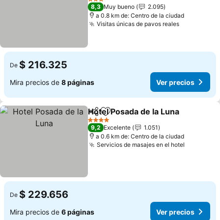
3 Estrellas
8,3
Muy bueno
2.095
a 0.8 km de: Centro de la ciudad
Visitas únicas de pavos reales
$ 216.325
De
Mira precios de
8 páginas
Ver precios
Hotel Posada de la Luna
Compartir
Agregar a favoritos
4 Estrellas
9,2
Excelente
1.051
a 0.6 km de: Centro de la ciudad
Servicios de masajes en el hotel
$ 229.656
De
Mira precios de
6 páginas
Ver precios