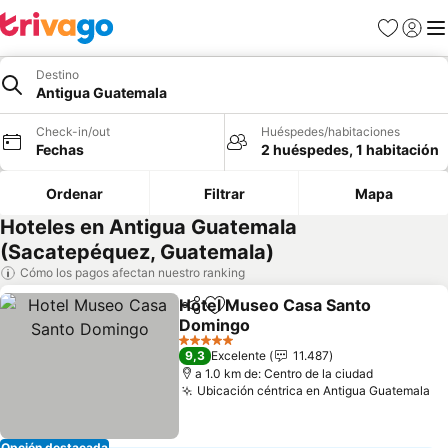
Favoritos
Iniciar 
Me
Destino
Antigua Guatemala
Check-in/out
Huéspedes/habitaciones
Fechas
2 huéspedes, 1 habitación
Ordenar
Filtrar
Mapa
Hoteles en Antigua Guatemala
(Sacatepéquez, Guatemala)
Cómo los pagos afectan nuestro ranking
Hotel Museo Casa Santo
Compartir
Agregar a favoritos
Domingo
5 Estrellas
9,3
Excelente
11.487
a 1.0 km de: Centro de la ciudad
Ubicación céntrica en Antigua Guatemala
Opción destacada