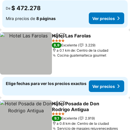
$ 472.278
De
Mira precios de
8 páginas
Ver precios
Hotel Las Farolas
Compartir
Agregar a favoritos
4 Estrellas
8,9
Excelente
3.229
a 0.1 km de: Centro de la ciudad
Cocina guatemalteca gourmet
Elige fechas para ver los precios exactos
Ver precios
Hotel Posada de Don
Compartir
Agregar a favoritos
Rodrigo Antigua
4 Estrellas
9,1
Excelente
2.919
a 0.6 km de: Centro de la ciudad
Servicio de masajes rejuvenecedores