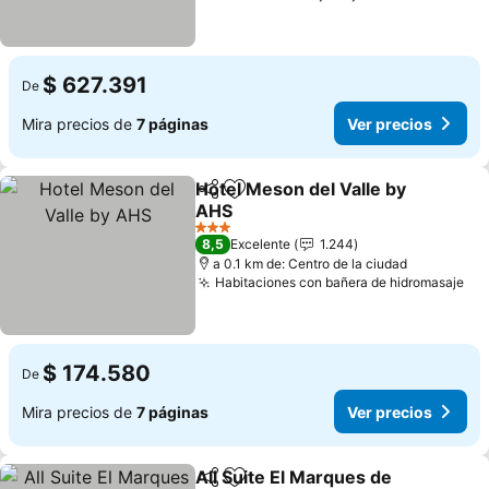
$ 627.391
De
Mira precios de
7 páginas
Ver precios
Hotel Meson del Valle by
Compartir
Agregar a favoritos
AHS
3 Estrellas
8,5
Excelente
1.244
a 0.1 km de: Centro de la ciudad
Habitaciones con bañera de hidromasaje
$ 174.580
De
Mira precios de
7 páginas
Ver precios
All Suite El Marques de
Compartir
Agregar a favoritos