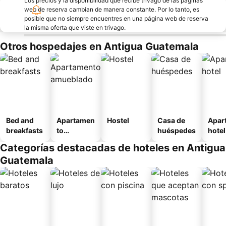
Los precios y la disponibilidad que recibe trivago de las páginas
web de reserva cambian de manera constante. Por lo tanto, es
posible que no siempre encuentres en una página web de reserva
la misma oferta que viste en trivago.
Otros hospedajes en Antigua Guatemala
Bed and
Apartamen
Hostel
Casa de
Apar
breakfasts
to
huéspedes
hotel
amueblad
Categorías destacadas de hoteles en Antigua
o
Guatemala