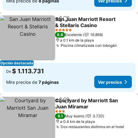
Mira precios de
8 páginas
Ver precios
San Juan Marriott Resort
Compartir
Agregar a favoritos
& Stellaris Casino
5 Estrellas
8,8
Excelente
16.869
a 0.1 km de la playa
Piscina climatizada con tobogán
Opción destacada
$ 1.113.731
De
Mira precios de
7 páginas
Ver precios
Courtyard by Marriott San
Compartir
Agregar a favoritos
Juan Miramar
3 Estrellas
8,1
Muy bueno
3.720
a 0.4 km de la playa
Dos restaurantes distintos en el hotel