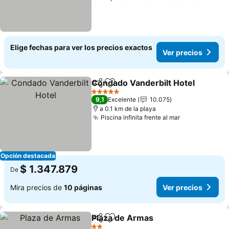
Elige fechas para ver los precios exactos
Ver precios
Condado Vanderbilt Hotel
Compartir
Agregar a favoritos
5 Estrellas
9,1
Excelente
10.075
a 0.1 km de la playa
Piscina infinita frente al mar
Opción destacada
$ 1.347.879
De
Mira precios de
10 páginas
Ver precios
Plaza de Armas
Compartir
Agregar a favoritos