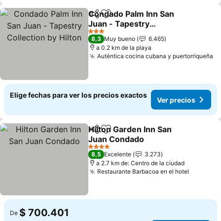
Condado Palm Inn San
Compartir
Agregar a favoritos
Juan - Tapestry
Collection by Hilton
3 Estrellas
8,3
Muy bueno
6.465
a 0.2 km de la playa
Auténtica cocina cubana y puertorriqueña
Elige fechas para ver los precios exactos
Ver precios
Hilton Garden Inn San
Compartir
Agregar a favoritos
Juan Condado
4 Estrellas
8,5
Excelente
3.273
a 2.7 km de: Centro de la ciudad
Restaurante Barbacoa en el hotel
$ 700.401
De