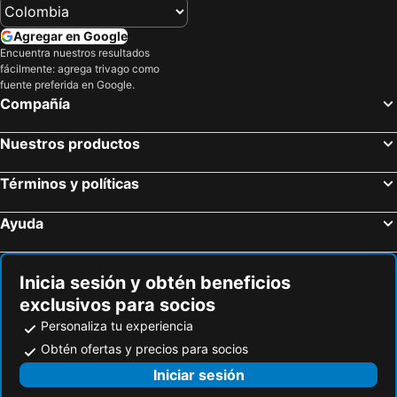
Dorado, Hoteles
Fajardo, Hoteles
Agregar en Google
Rincón, Hoteles
Rio Grande, Hoteles
Encuentra nuestros resultados
fácilmente: agrega trivago como
Mayaguez, Hoteles
Culebra, Hoteles
fuente preferida en Google.
Compañía
Nuestros productos
Términos y políticas
Ayuda
Inicia sesión y obtén beneficios
exclusivos para socios
Personaliza tu experiencia
Obtén ofertas y precios para socios
Iniciar sesión