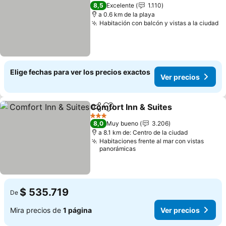
2 Estrellas
8,5
Excelente
1.110
a 0.6 km de la playa
Habitación con balcón y vistas a la ciudad
Elige fechas para ver los precios exactos
Ver precios
Comfort Inn & Suites
Compartir
Agregar a favoritos
3 Estrellas
8,0
Muy bueno
3.206
a 8.1 km de: Centro de la ciudad
Habitaciones frente al mar con vistas
panorámicas
$ 535.719
De
Mira precios de
1 página
Ver precios