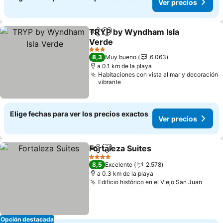
Ver precios
TRYP by Wyndham Isla
Compartir
Agregar a favoritos
Verde
3 Estrellas
8,3
Muy bueno
6.063
a 0.1 km de la playa
Habitaciones con vista al mar y decoración
vibrante
Elige fechas para ver los precios exactos
Ver precios
Fortaleza Suites
Compartir
Agregar a favoritos
4 Estrellas
8,5
Excelente
2.578
a 0.3 km de la playa
Edificio histórico en el Viejo San Juan
Opción destacada