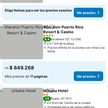
Elige fechas para ver los precios exactos
Ver precios
Sheraton Puerto Rico
Compartir
Agregar a favoritos
Resort & Casino
4 Estrellas
8,9
Excelente
13.058
a 0.7 km de la playa
Piscina infinita en la azotea con vistas a la
bahía
$ 849.268
De
Mira precios de
11 páginas
Ver precios
Urbana Hotel
Compartir
Agregar a favoritos
2 Estrellas
7,6
Bueno
911
a 0.6 km de: Centro de la ciudad
Propiedad única de varios edificios