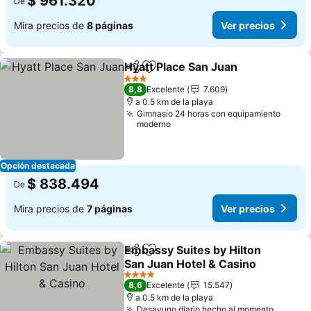
$ 961.320
De
Mira precios de
8 páginas
Ver precios
Hyatt Place San Juan
Compartir
Agregar a favoritos
3 Estrellas
8,8
Excelente
7.609
a 0.5 km de la playa
Gimnasio 24 horas con equipamiento
moderno
Opción destacada
$ 838.494
De
Mira precios de
7 páginas
Ver precios
Embassy Suites by Hilton
Compartir
Agregar a favoritos
San Juan Hotel & Casino
4 Estrellas
8,6
Excelente
15.547
a 0.5 km de la playa
Desayuno diario hecho al momento