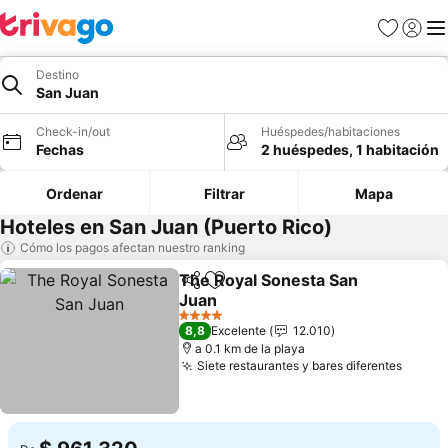
Favoritos
Iniciar 
Me
Destino
San Juan
Check-in/out
Huéspedes/habitaciones
Fechas
2 huéspedes, 1 habitación
Ordenar
Filtrar
Mapa
Hoteles en San Juan (Puerto Rico)
Cómo los pagos afectan nuestro ranking
The Royal Sonesta San
Compartir
Agregar a favoritos
Juan
4 Estrellas
8,8
Excelente
12.010
a 0.1 km de la playa
Siete restaurantes y bares diferentes