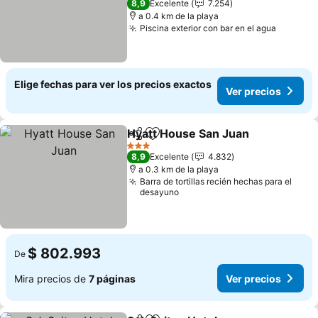
8,9
Excelente
7.254
a 0.4 km de la playa
Piscina exterior con bar en el agua
Elige fechas para ver los precios exactos
Ver precios
Hyatt House San Juan
Compartir
Agregar a favoritos
3 Estrellas
8,9
Excelente
4.832
a 0.3 km de la playa
Barra de tortillas recién hechas para el
desayuno
$ 802.993
De
Mira precios de
7 páginas
Ver precios