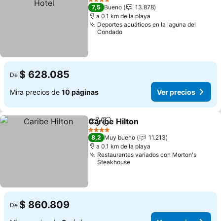
4 Estrellas
7,5
Bueno
13.878
a 0.1 km de la playa
Deportes acuáticos en la laguna del
Condado
$ 628.085
De
Mira precios de
10 páginas
Ver precios
Caribe Hilton
Compartir
Agregar a favoritos
4 Estrellas
8,2
Muy bueno
11.213
a 0.1 km de la playa
Restaurantes variados con Morton's
Steakhouse
$ 860.809
De