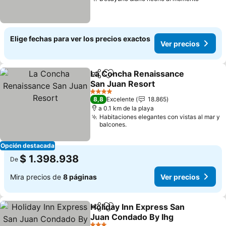
Elige fechas para ver los precios exactos
Ver precios
La Concha Renaissance
Compartir
Agregar a favoritos
San Juan Resort
4 Estrellas
8,8
Excelente
18.865
a 0.1 km de la playa
Habitaciones elegantes con vistas al mar y
balcones.
Opción destacada
$ 1.398.938
De
Mira precios de
8 páginas
Ver precios
Holiday Inn Express San
Compartir
Agregar a favoritos
Juan Condado By Ihg