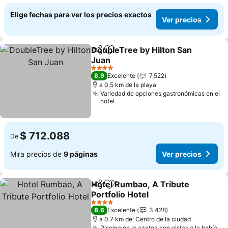
Elige fechas para ver los precios exactos
Ver precios
DoubleTree by Hilton San
Compartir
Agregar a favoritos
Juan
4 Estrellas
8,9
Excelente
7.522
a 0.5 km de la playa
Variedad de opciones gastronómicas en el
hotel
$ 712.088
De
Mira precios de
9 páginas
Ver precios
Hotel Rumbao, A Tribute
Compartir
Agregar a favoritos
Portfolio Hotel
4 Estrellas
8,6
Excelente
3.428
a 0.7 km de: Centro de la ciudad
Piscina en la azotea con vistas a la bahía