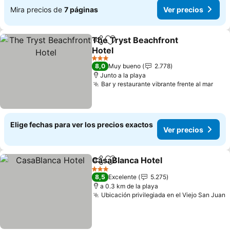
Mira precios de
7 páginas
Ver precios
The Tryst Beachfront
Compartir
Agregar a favoritos
Hotel
3 Estrellas
8,0
Muy bueno
2.778
Junto a la playa
Bar y restaurante vibrante frente al mar
Elige fechas para ver los precios exactos
Ver precios
CasaBlanca Hotel
Compartir
Agregar a favoritos
3 Estrellas
8,5
Excelente
5.275
a 0.3 km de la playa
Ubicación privilegiada en el Viejo San Juan