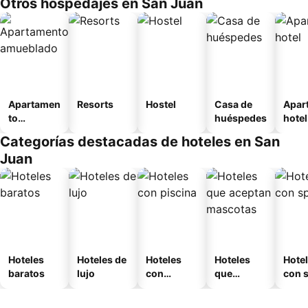
Otros hospedajes en San Juan
Apartamen
Resorts
Hostel
Casa de
Apar
to
huéspedes
hotel
amueblad
Categorías destacadas de hoteles en San
o
Juan
Hoteles
Hoteles de
Hoteles
Hoteles
Hote
baratos
lujo
con
que
con 
piscina
aceptan
mascotas