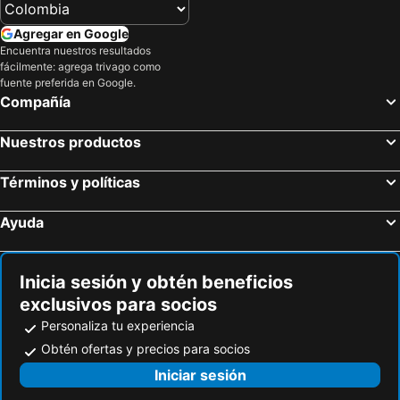
Hoteles en Mira
Hoteles en São Pedro de Moel
Agregar en Google
Hoteles en Mêda
Hoteles en Gouveia
Encuentra nuestros resultados
fácilmente: agrega trivago como
Hoteles en Santa Maria da Feira
Hoteles en Cantanhede
fuente preferida en Google.
Hoteles en Abrantes
Hoteles en Mealhada
Compañía
Hoteles en Sertã
Hoteles en Castro Daire
Nuestros productos
Hoteles en Alcobaça
Hoteles en Murtosa-Torreira
Hoteles en Lousã
Hoteles en Constancia
Términos y políticas
Hoteles en Penacova
Hoteles en Pedrógão Grande
Ayuda
Hoteles en Vila Nova da Barquinha
Hoteles en Tabuaço
Hoteles en Torres Novas
Hoteles en Curia
Inicia sesión y obtén beneficios
exclusivos para socios
Personaliza tu experiencia
Obtén ofertas y precios para socios
Iniciar sesión