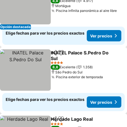
8,8
Excelente
4.917
Mortágua
Piscina infinita panorámica al aire libre
Opción destacada
Elige fechas para ver los precios exactos
Ver precios
INATEL Palace S.Pedro Do
Compartir
Agregar a favoritos
Sul
4 Estrellas
8,8
Excelente
1.358
São Pedro do Sul
Piscina exterior de temporada
Elige fechas para ver los precios exactos
Ver precios
Herdade Lago Real
Compartir
Agregar a favoritos
4 Estrellas