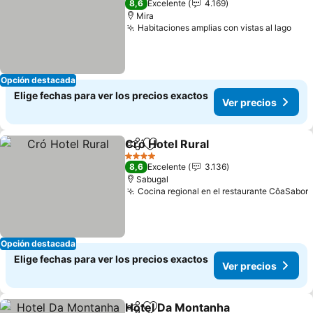
8,6
Excelente
4.169
Mira
Habitaciones amplias con vistas al lago
Opción destacada
Elige fechas para ver los precios exactos
Ver precios
Cró Hotel Rural
Compartir
Agregar a favoritos
4 Estrellas
8,6
Excelente
3.136
Sabugal
Cocina regional en el restaurante CôaSabor
Opción destacada
Elige fechas para ver los precios exactos
Ver precios
Hotel Da Montanha