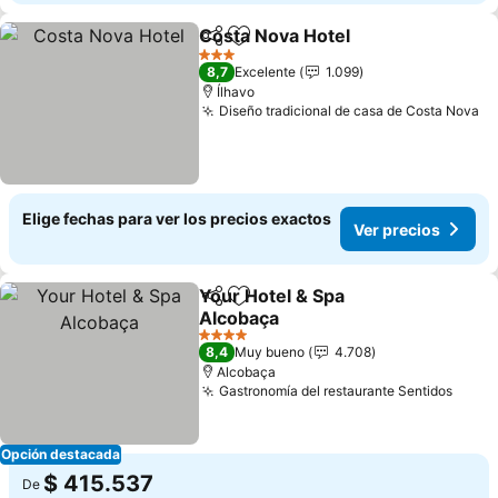
Costa Nova Hotel
Compartir
Agregar a favoritos
3 Estrellas
8,7
Excelente
1.099
Ílhavo
Diseño tradicional de casa de Costa Nova
Elige fechas para ver los precios exactos
Ver precios
Your Hotel & Spa
Compartir
Agregar a favoritos
Alcobaça
4 Estrellas
8,4
Muy bueno
4.708
Alcobaça
Gastronomía del restaurante Sentidos
Opción destacada
$ 415.537
De