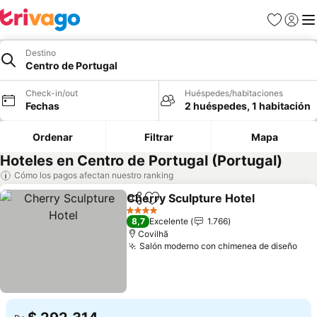
Favoritos
Iniciar 
Me
Destino
Centro de Portugal
Check-in/out
Huéspedes/habitaciones
Fechas
2 huéspedes, 1 habitación
Ordenar
Filtrar
Mapa
Hoteles en Centro de Portugal (Portugal)
Cómo los pagos afectan nuestro ranking
Cherry Sculpture Hotel
Compartir
Agregar a favoritos
4 Estrellas
8,7
Excelente
1.766
Covilhã
Salón moderno con chimenea de diseño