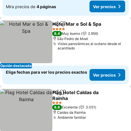
Mira precios de
4 páginas
Ver precios
Hotel Mar e Sol & Spa
Compartir
Agregar a favoritos
4 Estrellas
8,4
Muy bueno
2.956
São Pedro de Moel
Vistas panorámicas al océano desde el
acantilado
Opción destacada
Elige fechas para ver los precios exactos
Ver precios
Flag Hotel Caldas da
Compartir
Agregar a favoritos
Rainha
3 Estrellas
8,6
Excelente
3.051
Caldas da Rainha
Ambiente familiar