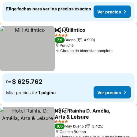
Elige fechas para ver los precios exactos
Ver precios
MH Atlântico
Compartir
Agregar a favoritos
4 Estrellas
7,9
Bueno
4.990
Peniché
Circuito de bienestar completo
$ 625.762
De
Mira precios de
1 página
Ver precios
Hotel Rainha D. Amélia,
Compartir
Agregar a favoritos
Arts & Leisure
4 Estrellas
8,0
Muy bueno
3.425
Castelo Branco
Homenaje al arte y la cultura portuguesa