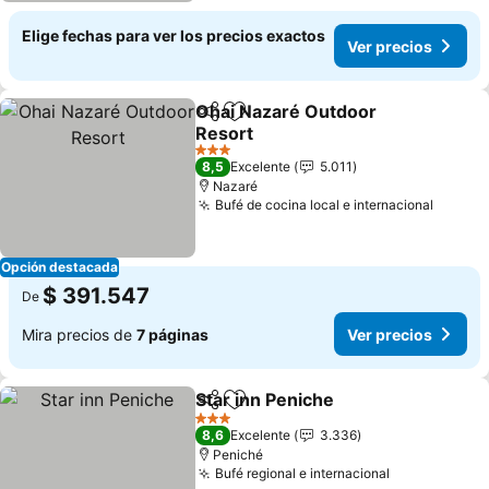
Elige fechas para ver los precios exactos
Ver precios
Ohai Nazaré Outdoor
Compartir
Agregar a favoritos
Resort
3 Estrellas
8,5
Excelente
5.011
Nazaré
Bufé de cocina local e internacional
Opción destacada
$ 391.547
De
Mira precios de
7 páginas
Ver precios
Star inn Peniche
Compartir
Agregar a favoritos
3 Estrellas
8,6
Excelente
3.336
Peniché
Bufé regional e internacional