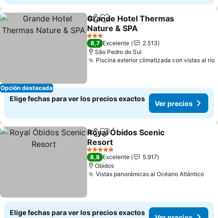
Grande Hotel Thermas
Compartir
Agregar a favoritos
Nature & SPA
3 Estrellas
8,7
Excelente
2.513
São Pedro do Sul
Piscina exterior climatizada con vistas al río
Opción destacada
Elige fechas para ver los precios exactos
Ver precios
Royal Óbidos Scenic
Compartir
Agregar a favoritos
Resort
5 Estrellas
8,8
Excelente
5.917
Obidos
Vistas panorámicas al Océano Atlántico
Elige fechas para ver los precios exactos
Ver precios