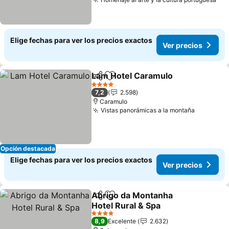
Elige fechas para ver los precios exactos
Ver precios
Lam Hotel Caramulo
Compartir
Agregar a favoritos
4 Estrellas
7,2
2.598
Caramulo
Vistas panorámicas a la montaña
Opción destacada
Elige fechas para ver los precios exactos
Ver precios
Abrigo da Montanha
Compartir
Agregar a favoritos
Hotel Rural & Spa
4 Estrellas
8,9
Excelente
2.632