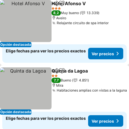
Hotel Afonso V
Compartir
Agregar a favoritos
3 Estrellas
8,2
Muy bueno
13.339
Aveiro
Relajante circuito de spa interior
Opción destacada
Elige fechas para ver los precios exactos
Ver precios
Quinta da Lagoa
Compartir
Agregar a favoritos
2 Estrellas
7,7
Bueno
4.851
Mira
Habitaciones amplias con vistas a la laguna
Opción destacada
Elige fechas para ver los precios exactos
Ver precios