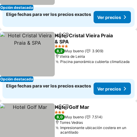
Opción destacada
Elige fechas para ver los precios exactos
Ver precios
Hotel Cristal Vieira Praia
Compartir
Agregar a favoritos
& SPA
4 Estrellas
8,2
Muy bueno
3.909
Vieira de Leiria
Piscina panorámica cubierta climatizada
Opción destacada
Elige fechas para ver los precios exactos
Ver precios
Hotel Golf Mar
Compartir
Agregar a favoritos
3 Estrellas
8,0
Muy bueno
7.514
Torres Vedras
Impresionante ubicación costera en un
acantilado