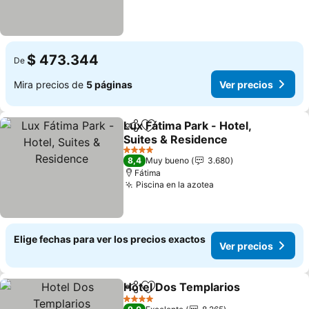
$ 473.344
De
Mira precios de
5 páginas
Ver precios
Lux Fátima Park - Hotel,
Compartir
Agregar a favoritos
Suites & Residence
4 Estrellas
8,4
Muy bueno
3.680
Fátima
Piscina en la azotea
Elige fechas para ver los precios exactos
Ver precios
Hotel Dos Templarios
Compartir
Agregar a favoritos
4 Estrellas