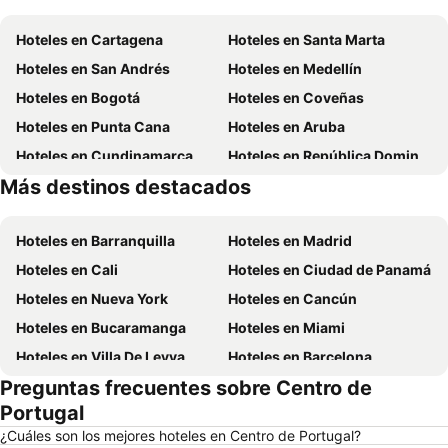
Hoteles en Cartagena
Hoteles en Santa Marta
Hoteles en San Andrés
Hoteles en Medellín
Hoteles en Bogotá
Hoteles en Coveñas
Hoteles en Punta Cana
Hoteles en Aruba
Hoteles en Cundinamarca
Hoteles en República Dominicana
Más destinos destacados
Hoteles en Panamá
Hoteles en Santiago de Chile
Hoteles en Barranquilla
Hoteles en Madrid
Hoteles en Cali
Hoteles en Ciudad de Panamá
Hoteles en Nueva York
Hoteles en Cancún
Hoteles en Bucaramanga
Hoteles en Miami
Hoteles en Villa De Leyva
Hoteles en Barcelona
Preguntas frecuentes sobre Centro de
Hoteles en Melgar
Hoteles en París
Portugal
Hoteles en Roma
Hoteles en Ciudad de México
¿Cuáles son los mejores hoteles en Centro de Portugal?
Hoteles en Pereira
Hoteles en Orlando