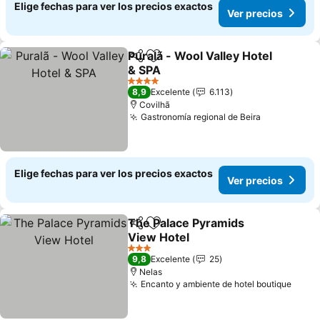
Elige fechas para ver los precios exactos
Ver precios
Puralã - Wool Valley Hotel
Compartir
Agregar a favoritos
& SPA
4 Estrellas
8,9
Excelente
6.113
Covilhã
Gastronomía regional de Beira
Elige fechas para ver los precios exactos
Ver precios
The Palace Pyramids
Compartir
Agregar a favoritos
View Hotel
3 Estrellas
9,8
Excelente
25
Nelas
Encanto y ambiente de hotel boutique