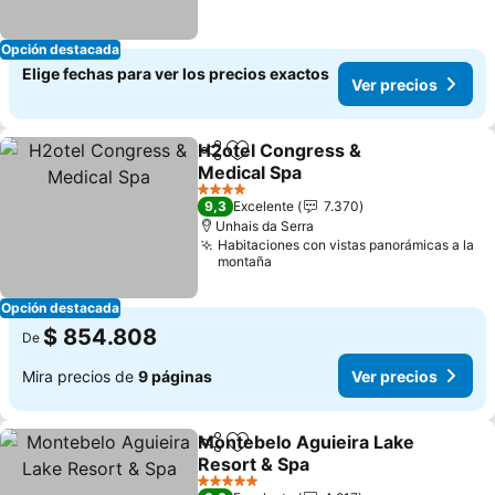
Opción destacada
Elige fechas para ver los precios exactos
Ver precios
H2otel Congress &
Compartir
Agregar a favoritos
Medical Spa
4 Estrellas
9,3
Excelente
7.370
Unhais da Serra
Habitaciones con vistas panorámicas a la
montaña
Opción destacada
$ 854.808
De
Mira precios de
9 páginas
Ver precios
Montebelo Aguieira Lake
Compartir
Agregar a favoritos
Resort & Spa
5 Estrellas