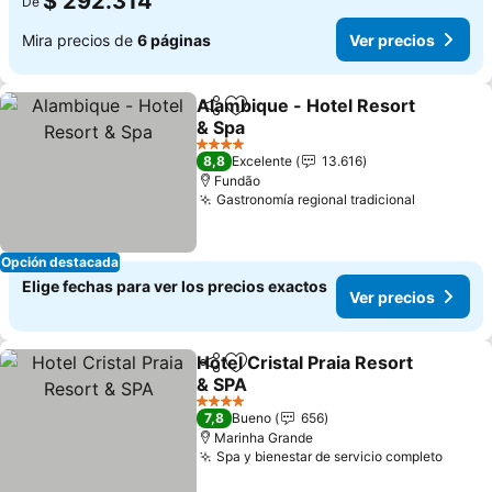
$ 292.314
De
Mira precios de
6 páginas
Ver precios
Alambique - Hotel Resort
Compartir
Agregar a favoritos
& Spa
4 Estrellas
8,8
Excelente
13.616
Fundão
Gastronomía regional tradicional
Opción destacada
Elige fechas para ver los precios exactos
Ver precios
Hotel Cristal Praia Resort
Compartir
Agregar a favoritos
& SPA
4 Estrellas
7,8
Bueno
656
Marinha Grande
Spa y bienestar de servicio completo