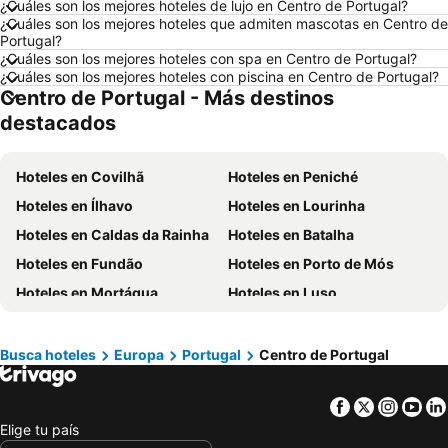
¿Cuáles son los mejores hoteles de lujo en Centro de Portugal?
¿Cuáles son los mejores hoteles que admiten mascotas en Centro de
Hoteles en Villavicencio
Hoteles en Río de Janeiro
Portugal?
Hoteles en Girardot
Hoteles en Curazao
¿Cuáles son los mejores hoteles con spa en Centro de Portugal?
¿Cuáles son los mejores hoteles con piscina en Centro de Portugal?
Hoteles en San Andrés, Providencia and Santa Catalina
Hoteles en Madrid
Centro de Portugal - Más destinos
Hoteles en Los Cabos
Hoteles en Colombia
destacados
Hoteles en Isla Margarita
Hoteles en Riviera Maya
Hoteles en Risaralda
Hoteles en EE. UU.
Hoteles en Covilhã
Hoteles en Peniché
Hoteles en Quindío
Hoteles en Argentina
Hoteles en Ílhavo
Hoteles en Lourinha
Hoteles en Jamaica
Hoteles en Amazonas
Hoteles en Caldas da Rainha
Hoteles en Batalha
Hoteles en Bahamas
Hoteles en España
Hoteles en Fundão
Hoteles en Porto de Mós
Hoteles en Florida
Hoteles en Eje Cafetero
Hoteles en Mortágua
Hoteles en Luso
Hoteles en Portugal
Hoteles en Águeda
Hoteles en Seia
Hoteles en Foz do Arelho
Hoteles en Oliveira de Azeméis
Busca hoteles
Europa
Portugal
Centro de Portugal
Hoteles en Arouca
Hoteles en Vieira de Leiria
Facebook
Twitter
Insta
Yo
Hoteles en Caramulo
Hoteles en Marinha Grande
Elige tu país
Hoteles en Ovar
Hoteles en Viseu