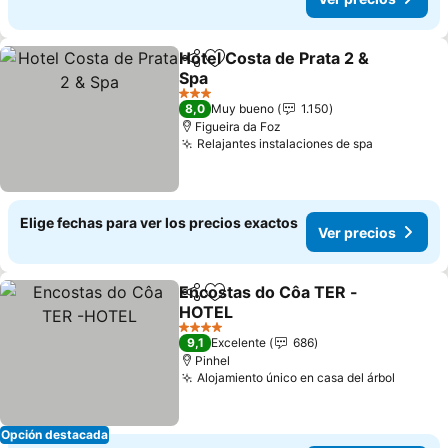
Hotel Costa de Prata 2 &
Compartir
Agregar a favoritos
Spa
3 Estrellas
8,0
Muy bueno
1.150
Figueira da Foz
Relajantes instalaciones de spa
Elige fechas para ver los precios exactos
Ver precios
Encostas do Côa TER -
Compartir
Agregar a favoritos
HOTEL
4 Estrellas
9,1
Excelente
686
Pinhel
Alojamiento único en casa del árbol
Opción destacada