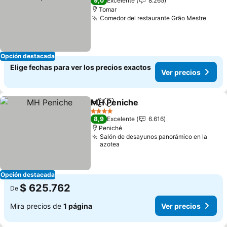
9,0
Excelente
8.265
Tomar
Comedor del restaurante Grão Mestre
Opción destacada
Elige fechas para ver los precios exactos
Ver precios
MH Peniche
Compartir
Agregar a favoritos
4 Estrellas
8,9
Excelente
6.616
Peniché
Salón de desayunos panorámico en la
azotea
Opción destacada
$ 625.762
De
Mira precios de
1 página
Ver precios