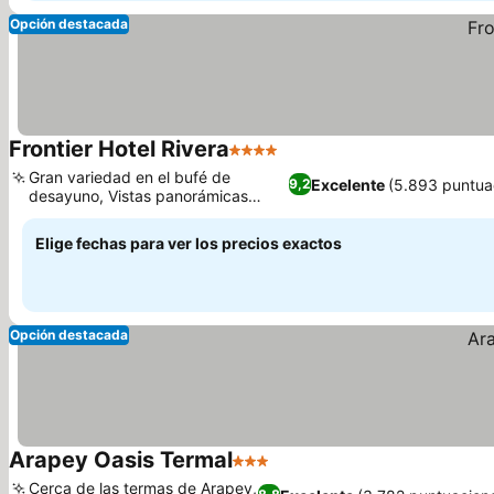
Opción destacada
Frontier Hotel Rivera
4 Estrellas
Ver precios
Gran variedad en el bufé de
Excelente
(5.893 puntua
9,2
desayuno, Vistas panorámicas
Ver precios
desde la azotea
Elige fechas para ver los precios exactos
Opción destacada
Arapey Oasis Termal
3 Estrellas
Ver precios
Cerca de las termas de Arapey,