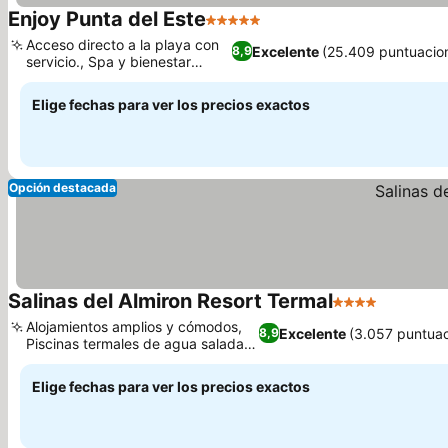
Enjoy Punta del Este
5 Estrellas
Ver precios
Acceso directo a la playa con
Excelente
(25.409 puntuacio
8,9
servicio., Spa y bienestar
Ver precios
integral
Elige fechas para ver los precios exactos
Opción destacada
Salinas del Almiron Resort Termal
4 Estrellas
Ver prec
Alojamientos amplios y cómodos,
Excelente
(3.057 puntuac
8,9
Piscinas termales de agua salada
Ver precios
únicas
Elige fechas para ver los precios exactos