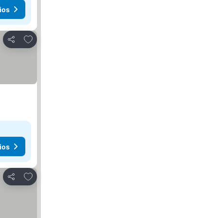
ios
Agregar a favoritos
Compartir
ios
Agregar a favoritos
Compartir