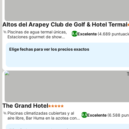
Altos del Arapey Club de Golf & Hotel Termal
Piscinas de agua termal únicas,
Excelente
(4.689 puntuaci
9,4
Estaciones gourmet de show
Ver precios
cooking
Elige fechas para ver los precios exactos
The Grand Hotel
5 Estrellas
Ver precios
Piscinas climatizadas cubiertas y al
Excelente
(6.588 pun
9,5
aire libre, Bar Huma en la azotea con
Ver precios
vistas al mar