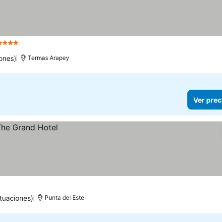
4 Estrellas
Ver precios
ones)
Termas Arapey
Ver prec
tuaciones)
Punta del Este