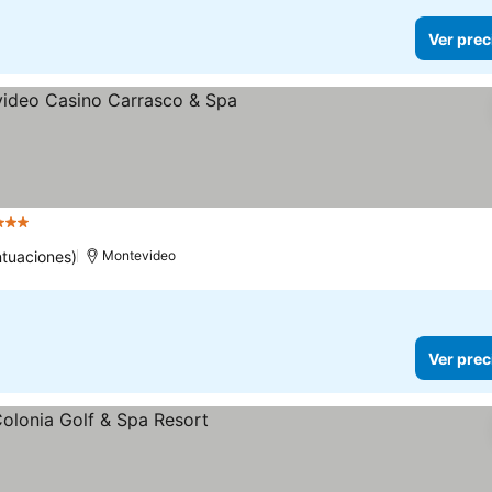
Ver prec
trellas
Ver precios
ntuaciones)
Montevideo
Ver prec