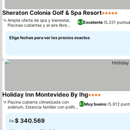
Sheraton Colonia Golf & Spa Resort
5 Estrellas
Ver 
Amplia oferta de spa y bienestar,
Excelente
(5.231 puntua
8,5
Piscinas cubiertas y al aire libre
Ver precios
estilo resort
Elige fechas para ver los precios exactos
Holiday Inn Montevideo By Ihg
4 Estrellas
Ver precios
Piscina cubierta climatizada con
Muy bueno
(5.912 punt
8,1
solárium, Estancia familiar con política
Ver precios
para niños
$ 340.569
De