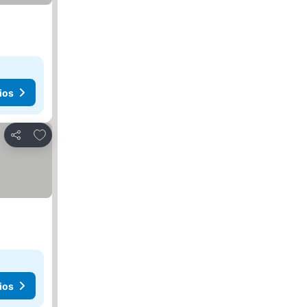
ios
Agregar a favoritos
Compartir
ios