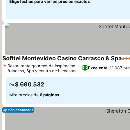
Elige fechas para ver los precios exactos
Sofitel Montevideo Casino Carrasco & Spa
5 Es
Restaurante gourmet de inspiración
Excelente
(11.087 pu
9,0
francesa, Spa y centro de bienestar
Ver precios
galardonados
$ 690.532
De
Mira precios de
6 páginas
Opción destacada