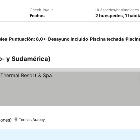
Check-in/out
Huéspedes/habitaciones
Fechas
2 huéspedes, 1 habit
eles
Puntuación: 8,0+
Desayuno incluido
Piscina techada
Piscin
o- y Sudamérica)
iones)
Termas Arapey