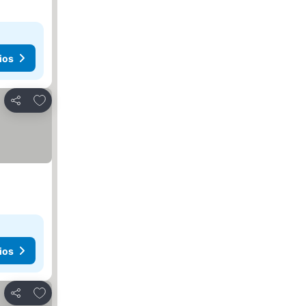
ios
Agregar a favoritos
Compartir
ios
Agregar a favoritos
Compartir