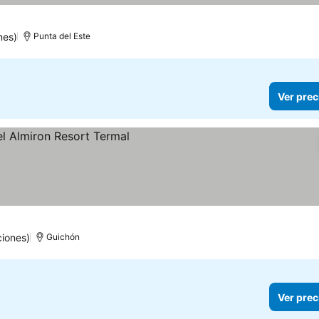
nes)
Punta del Este
Ver prec
ios
iones)
Guichón
Ver prec