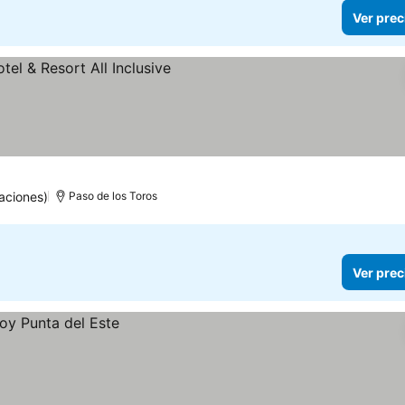
Ver prec
precios
aciones)
Paso de los Toros
Ver prec