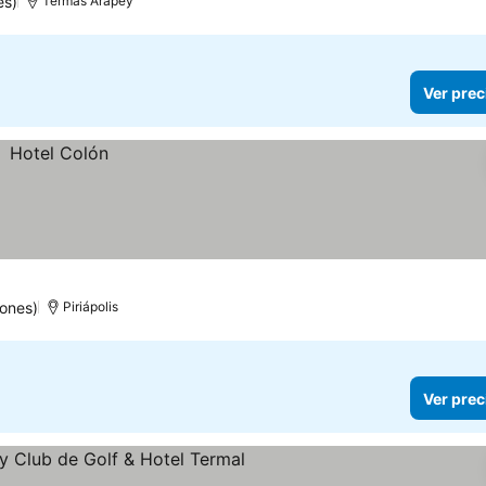
es)
Termas Arapey
Ver prec
ones)
Piriápolis
Ver prec