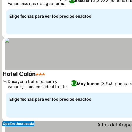
Excelente
(3.782 puntuacion
8,8
Varias piscinas de agua termal
Ver precios
Elige fechas para ver los precios exactos
Hotel Colón
3 Estrellas
Ver precios
Desayuno buffet casero y
Muy bueno
(3.949 puntuaci
8,3
variado, Ubicación ideal frente a
Ver precios
la playa
Elige fechas para ver los precios exactos
Opción destacada