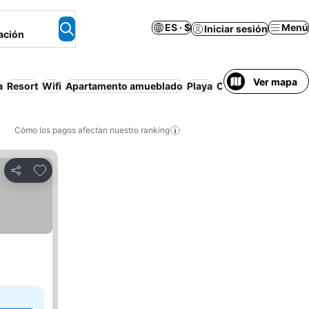
ES · $
Menú
Iniciar sesión
ación
Ver mapa
a
Resort
Wifi
Apartamento amueblado
Playa
Cancelación gratui
Cómo los pagos afectan nuestro ranking
Agregar a favoritos
Compartir