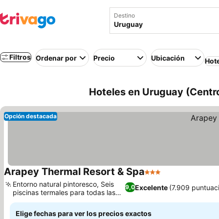
Destino
Filtros
Ordenar por
Precio
Ubicación
Hot
Hoteles en Uruguay (Centr
Opción destacada
Arapey Thermal Resort & Spa
3 Estrellas
Ver precios
Entorno natural pintoresco, Seis
Excelente
(7.909 puntuac
9,0
piscinas termales para todas las
Ver precios
edades
Elige fechas para ver los precios exactos