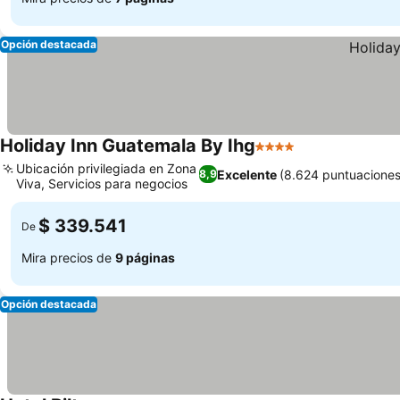
Opción destacada
Holiday Inn Guatemala By Ihg
4 Estrellas
Ver precios
Ubicación privilegiada en Zona
Excelente
(8.624 puntuaciones
8,9
Viva, Servicios para negocios
Ver precios
$ 339.541
De
Mira precios de
9 páginas
Opción destacada