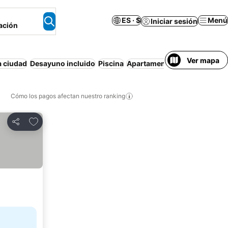
ES · $
Menú
Iniciar sesión
ación
Ver mapa
a ciudad
Desayuno incluido
Piscina
Apartamento amueblado
Air
Cómo los pagos afectan nuestro ranking
Agregar a favoritos
Compartir