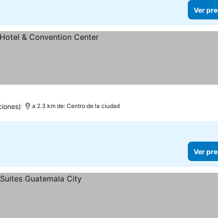
Ver pre
as
er precios
ciones)
a 2.3 km de: Centro de la ciudad
Ver pre