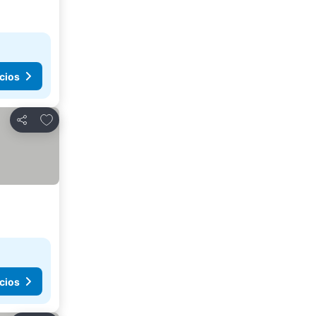
cios
Agregar a favoritos
Compartir
cios