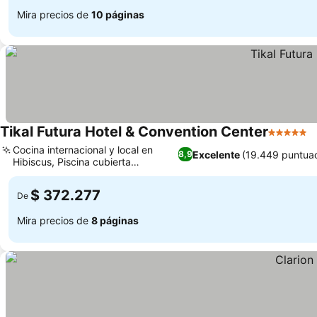
Mira precios de
10 páginas
Tikal Futura Hotel & Convention Center
5 Estrell
V
Cocina internacional y local en
Excelente
(19.449 puntua
8,9
Hibiscus, Piscina cubierta
Ver precios
climatizada y spa
$ 372.277
De
Mira precios de
8 páginas