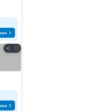
cios
Agregar a favoritos
Compartir
cios