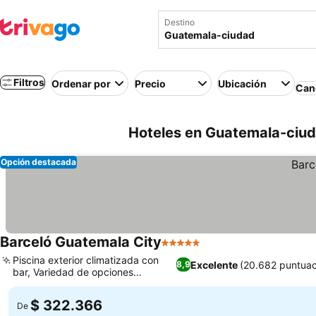
Destino
Filtros
Ordenar por
Precio
Ubicación
Canc
Hoteles en Guatemala-ciu
Opción destacada
Barceló Guatemala City
5 Estrellas
Ver precios
Piscina exterior climatizada con
Excelente
(20.682 puntuac
8,9
bar, Variedad de opciones
Ver precios
gastronómicas
$ 322.366
De