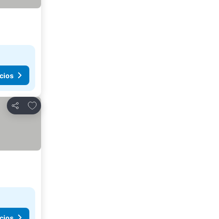
cios
Agregar a favoritos
Compartir
cios