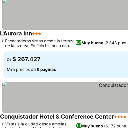
L'Aurora Inn
3 Estrellas
Ver precios
Encantadoras vistas desde la terraza
Muy bueno
(2.348 punt
8,4
de la azotea, Edificio histórico con
Ver precios
carácter
$ 267.427
De
Mira precios de
6 páginas
Conquistador Hotel & Conference Center
4 Estr
Vistas a la ciudad desde amplias
Muy bueno
(6.172 puntu
8,1