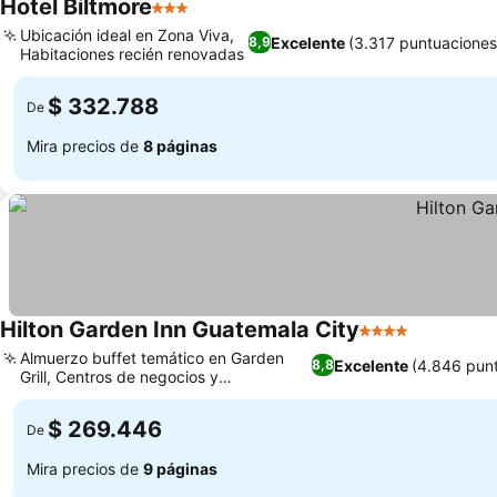
Hotel Biltmore
3 Estrellas
Ver precios
Ubicación ideal en Zona Viva,
Excelente
(3.317 puntuaciones
8,9
Habitaciones recién renovadas
Ver precios
$ 332.788
De
Mira precios de
8 páginas
Hilton Garden Inn Guatemala City
4 Estrellas
Ver preci
Almuerzo buffet temático en Garden
Excelente
(4.846 pun
8,8
Grill, Centros de negocios y
Ver precios
conveniencia 24 horas
$ 269.446
De
Mira precios de
9 páginas