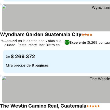
Wyndham Garden Guatemala City
4 Estrellas
Ver prec
Jacuzzi en la azotea con vistas a la
Excelente
(5.269 puntua
8,5
ciudad, Restaurante Jast Bistró en el
Ver precios
hotel
$ 269.372
De
Mira precios de
8 páginas
The Westin Camino Real, Guatemala
5 Estrellas
Ver 