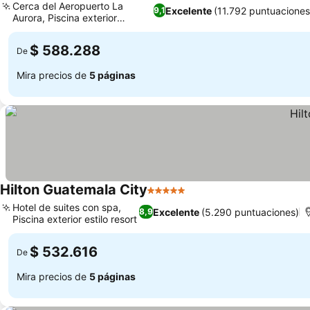
Cerca del Aeropuerto La
Excelente
(11.792 puntuaciones
9,1
Aurora, Piscina exterior
Ver precios
climatizada
$ 588.288
De
Mira precios de
5 páginas
Hilton Guatemala City
5 Estrellas
Ver precios
Hotel de suites con spa,
Excelente
(5.290 puntuaciones)
8,9
Piscina exterior estilo resort
Ver precios
$ 532.616
De
Mira precios de
5 páginas