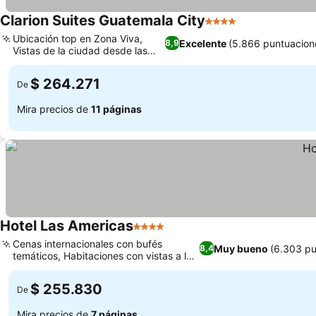
Clarion Suites Guatemala City
4 Estrellas
Ver precios
Ubicación top en Zona Viva,
Excelente
(5.866 puntuacion
8,9
Vistas de la ciudad desde las
Ver precios
alturas
$ 264.271
De
Mira precios de
11 páginas
Hotel Las Americas
4 Estrellas
Ver precios
Cenas internacionales con bufés
Muy bueno
(6.303 pu
8,4
temáticos, Habitaciones con vistas a la
Ver precios
ciudad y volcanes
$ 255.830
De
Mira precios de
7 páginas