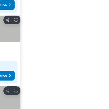
cios
Agregar a favoritos
Compartir
cios
Agregar a favoritos
Compartir