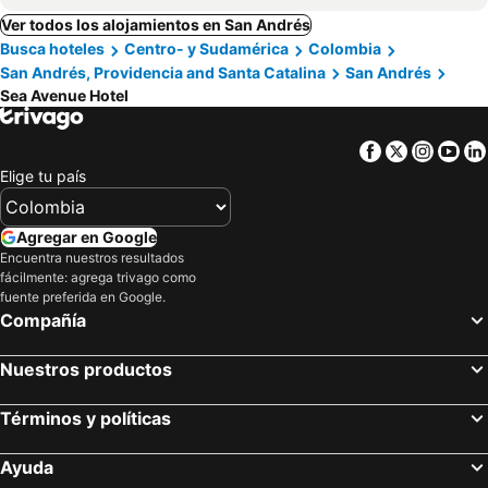
Ver todos los alojamientos en San Andrés
Busca hoteles
Centro- y Sudamérica
Colombia
San Andrés, Providencia and Santa Catalina
San Andrés
Sea Avenue Hotel
Facebook
Twitter
Insta
Yo
Elige tu país
Agregar en Google
Encuentra nuestros resultados
fácilmente: agrega trivago como
fuente preferida en Google.
Compañía
Nuestros productos
Términos y políticas
Ayuda