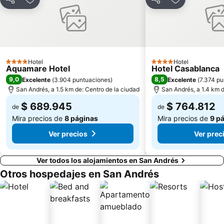
Compartir
Agregar a favoritos
Compartir
Agregar a fa
Hotel
Hotel
4 Estrellas
4 Estrellas
Aquamare Hotel
Hotel Casablanca
9,0
8,5
Excelente
(
3.904 puntuaciones
)
Excelente
(
7.374 pu
San Andrés, a 1.5 km de: Centro de la ciudad
San Andrés, a 1.4 km d
$ 689.945
$ 764.812
de
de
Mira precios de
8 páginas
Mira precios de
9 p
Ver precios
Ver prec
Ver todos los alojamientos en San Andrés
Otros hospedajes en San Andrés