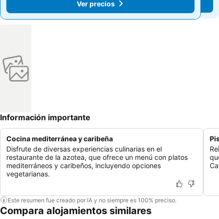
Ver precios
Ver precios
Información importante
Cocina mediterránea y caribeña
Pi
Disfrute de diversas experiencias culinarias en el
Rel
restaurante de la azotea, que ofrece un menú con platos
qu
mediterráneos y caribeños, incluyendo opciones
Ca
vegetarianas.
Este resumen fue creado por IA y no siempre es 100% preciso.
Compara alojamientos similares