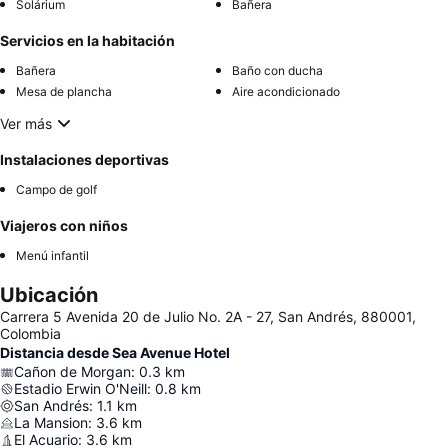
Solárium
Bañera
Servicios en la habitación
Bañera
Baño con ducha
Mesa de plancha
Aire acondicionado
Ver más
Instalaciones deportivas
Campo de golf
Viajeros con niños
Menú infantil
Ubicación
Carrera 5 Avenida 20 de Julio No. 2A - 27, San Andrés, 880001,
Colombia
Distancia desde Sea Avenue Hotel
Cañon de Morgan
:
0.3
km
Estadio Erwin O'Neill
:
0.8
km
San Andrés
:
1.1
km
La Mansion
:
3.6
km
El Acuario
:
3.6
km