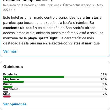
Resumen de IA basado en 500+ opiniones · Última actualización: 29 May
2026
Este hotel es un animado centro urbano, ideal para
turistas
y
parejas
que buscan una experiencia isleña dinámica. Su
excelente ubicación
en el corazón de San Andrés ofrece
acceso inmediato al animado paseo marítimo y está a solo una
manzana de la
playa Spratt Bight
. La característica más
destacada es la
piscina en la azotea con vistas al mar
, que
ofrece un escape sereno. Los huéspedes elogian
Ver más
constantemente al
personal atento
y la
deliciosa y variada
oferta culinaria
, especialmente en el restaurante de la azotea.
Para disfrutar de la mejor experiencia, considere una habitación
Opiniones
con un
balcón grande
para disfrutar de las agradables vistas
de la isla.
Excelente
59
%
Muy bueno
20
%
Bueno
9
%
Razonable
5
%
Malo
7
%
Ver opiniones