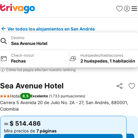
Favoritos
Iniciar 
Me
Ver todos los alojamientos en San Andrés
Destino
Sea Avenue Hotel
Check-in/out
Huéspedes/habitaciones
Fechas
2 huéspedes, 1 habitación
Cómo los pagos afectan nuestro ranking
Sea Avenue Hotel
Compartir
Ag
Hotel
8,5
Excelente
(
1.733 puntuaciones
)
3 Estrellas
Carrera 5 Avenida 20 de Julio No. 2A - 27, San Andrés, 880001,
Colombia
$ 514.486
$ 514.486
de
de
Mira precios de
7 páginas
Mira precios de
7 páginas