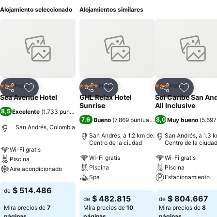
Alojamiento seleccionado
Alojamientos similares
Hotel
Hotel
Hotel
3 Estrellas
4 Estrellas
3 Estrellas
Compartir
Agregar a favoritos
Compartir
Agregar a favoritos
Compartir
Agregar 
Sea Avenue Hotel
GHL Relax Hotel
Sol Caribe San An
Sunrise
All Inclusive
8,5
Excelente
(
1.733 puntuaciones
)
7,6
8,0
Bueno
(
7.869 puntuaciones
)
Muy bueno
(
5.697
San Andrés, Colombia
San Andrés, a 1.2 km de:
San Andrés, a 1.3 k
Centro de la ciudad
Centro de la ciuda
Wi-Fi gratis
Wi-Fi gratis
Wi-Fi gratis
Piscina
Piscina
Piscina
Aire acondicionado
Spa
Estacionamiento
Ver precios
$ 514.486
de
Ver precios
Ver precios
$ 482.815
$ 804.667
de
de
Mira precios de
7
Mira precios de
10
Mira precios de
8
páginas
páginas
páginas