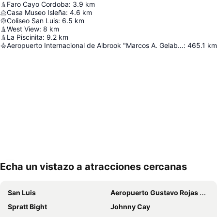
Faro Cayo Cordoba
:
3.9
km
Casa Museo Isleña
:
4.6
km
Coliseo San Luis
:
6.5
km
West View
:
8
km
La Piscinita
:
9.2
km
Aeropuerto Internacional de Albrook "Marcos A. Gelabert"
:
465.1
km
Echa un vistazo a atracciones cercanas
Ampliar mapa
San Luis
Aeropuerto Gustavo Rojas Pinilla
Spratt Bight
Johnny Cay