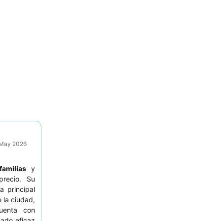
9 May 2026
familias
y
precio. Su
 principal
 la ciudad,
cuenta con
nado eficaz