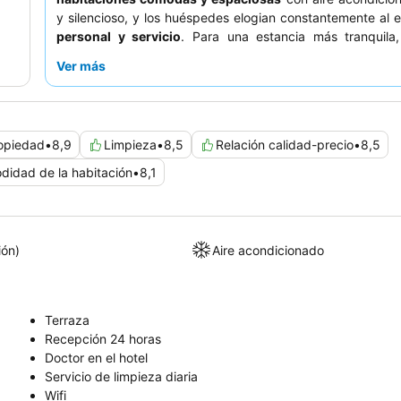
y silencioso, y los huéspedes elogian constantemente al 
personal y servicio
. Para una estancia más tranquila,
solicitar una habitación que no dé a los alrededores inmedi
Ver más
opiedad
•
8,9
Limpieza
•
8,5
Relación calidad-precio
•
8,5
idad de la habitación
•
8,1
ión)
Aire acondicionado
Terraza
Recepción 24 horas
Doctor en el hotel
Servicio de limpieza diaria
Wifi