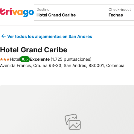
Destino
Check-in/out
Fechas
Ver todos los alojamientos en San Andrés
Hotel Grand Caribe
Hotel
Excelente
(
1.725 puntuaciones
)
8,5
3 Estrellas
Avenida Francis, Cra. 5a #3-33, San Andrés, 880001, Colombia