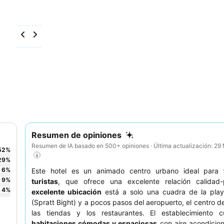
Resumen de opiniones
Resumen de IA basado en 500+ opiniones · Última actualización: 2
52
%
29
%
6
%
Este hotel es un animado centro urbano ideal para
9
%
turistas
, que ofrece una excelente relación calidad-
4
%
excelente ubicación
está a solo una cuadra de la playa
(Spratt Bight) y a pocos pasos del aeropuerto, el centro de
las tiendas y los restaurantes. El establecimiento 
habitaciones cómodas y espaciosas
con aire acondicio