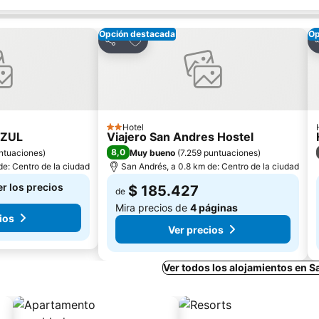
Opción destacada
Op
ritos
Agregar a favoritos
Compartir
C
Hotel
2 Estrellas
AZUL
Viajero San Andres Hostel
8,0
ntuaciones
)
Muy bueno
(
7.259 puntuaciones
)
de: Centro de la ciudad
San Andrés, a 0.8 km de: Centro de la ciudad
er los precios
$ 185.427
de
Mira precios de
4 páginas
ios
Ver precios
Ver todos los alojamientos en 