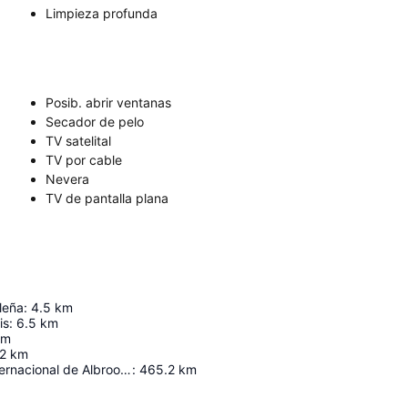
Limpieza profunda
Posib. abrir ventanas
Secador de pelo
TV satelital
TV por cable
Nevera
TV de pantalla plana
leña
:
4.5
km
is
:
6.5
km
km
2
km
Aeropuerto Internacional de Albrook "Marcos A. Gelabert"
:
465.2
km