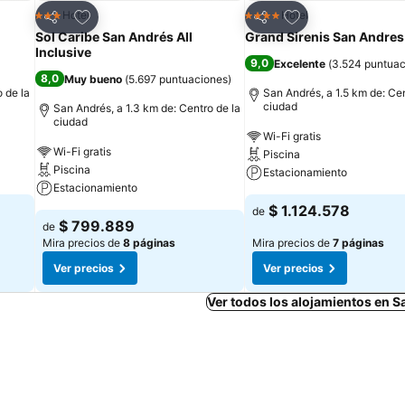
Agregar a favoritos
Agregar a favorit
Hotel
Hotel
3 Estrellas
4 Estrellas
Compartir
Compartir
Sol Caribe San Andrés All
Grand Sirenis San Andres
Inclusive
9,0
Excelente
(
3.524 puntuac
8,0
Muy bueno
(
5.697 puntuaciones
)
 de la
San Andrés, a 1.5 km de: Cen
ciudad
San Andrés, a 1.3 km de: Centro de la
ciudad
Wi-Fi gratis
Wi-Fi gratis
Piscina
Piscina
Estacionamiento
Estacionamiento
$ 1.124.578
de
$ 799.889
de
Mira precios de
8 páginas
Mira precios de
7 páginas
Ver precios
Ver precios
Ver todos los alojamientos en 