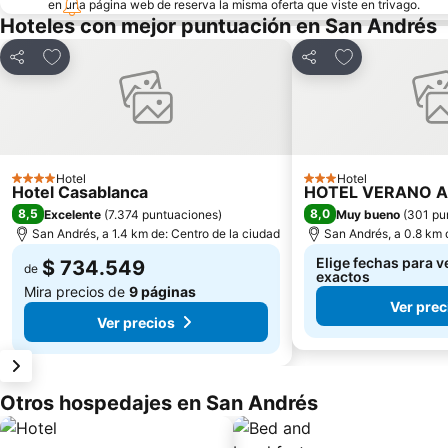
en una página web de reserva la misma oferta que viste en trivago.
Hoteles con mejor puntuación en San Andrés
Agregar a favoritos
Agregar a favo
Compartir
Compartir
Hotel
Hotel
4 Estrellas
3 Estrellas
Hotel Casablanca
HOTEL VERANO 
8,5
8,0
Excelente
(
7.374 puntuaciones
)
Muy bueno
(
301 pu
San Andrés, a 1.4 km de: Centro de la ciudad
San Andrés, a 0.8 km 
Elige fechas para v
$ 734.549
de
exactos
Mira precios de
9 páginas
Ver prec
Ver precios
Otros hospedajes en San Andrés