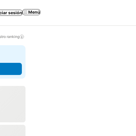
Menú
iciar sesión
tro ranking