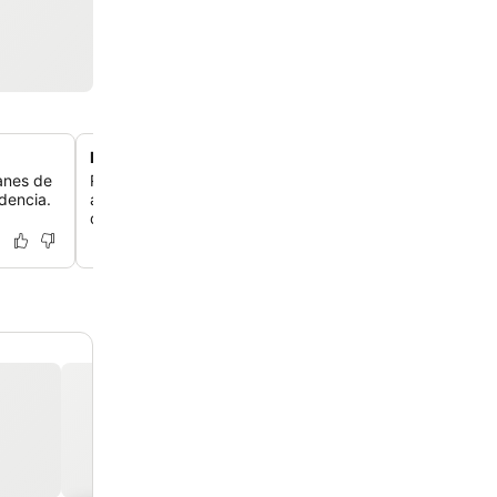
Personal amable y atento
lanes de
Recibe un servicio excepcional de un equipo siempre el
idencia.
atención, calidez y disposición para ayudarte con lo qu
darte recomendaciones locales.