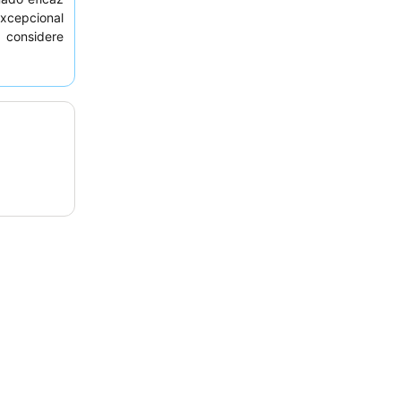
excepcional
 considere
atos.