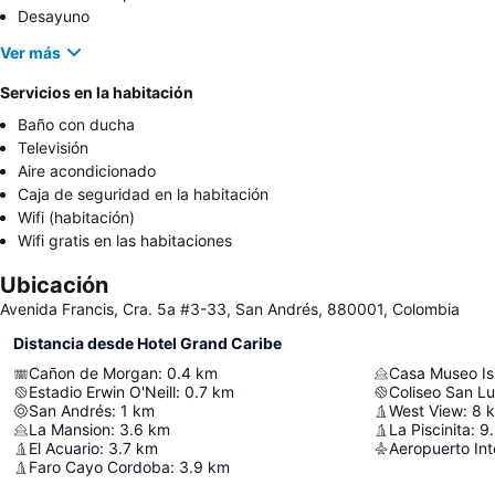
Desayuno
Ver más
Servicios en la habitación
Baño con ducha
Televisión
Aire acondicionado
Caja de seguridad en la habitación
Wifi (habitación)
Wifi gratis en las habitaciones
Ubicación
Avenida Francis, Cra. 5a #3-33, San Andrés, 880001, Colombia
Distancia desde Hotel Grand Caribe
Cañon de Morgan
:
0.4
km
Casa Museo Is
Estadio Erwin O'Neill
:
0.7
km
Coliseo San Lu
San Andrés
:
1
km
West View
:
8
La Mansion
:
3.6
km
La Piscinita
:
9.
El Acuario
:
3.7
km
Faro Cayo Cordoba
:
3.9
km