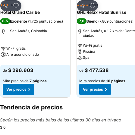
Agregar a favoritos
Agregar a favoritos
Hotel
Hotel
3 Estrellas
4 Estrellas
Compartir
Compartir
Hotel Grand Caribe
GHL Relax Hotel Sunrise
8,5
7,6
Excelente
(
1.725 puntuaciones
)
Bueno
(
7.869 puntuaciones
)
San Andrés, Colombia
San Andrés, a 1.2 km de: Centro
ciudad
Wi-Fi gratis
Wi-Fi gratis
Piscina
Aire acondicionado
Spa
$ 296.603
$ 477.538
de
de
Mira precios de
7 páginas
Mira precios de
10 páginas
Ver precios
Ver precios
Tendencia de precios
Según los precios más bajos de los últimos 30 días en trivago
$ 0