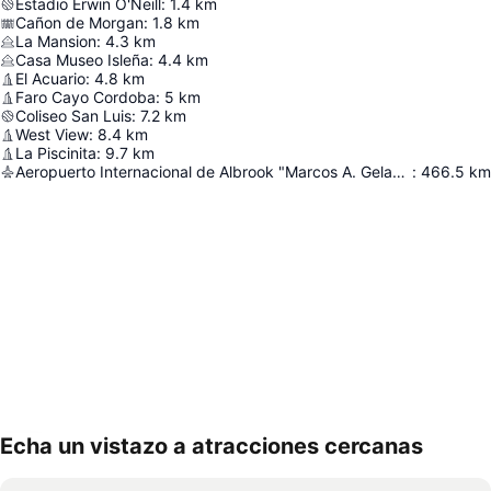
Estadio Erwin O'Neill
:
1.4
km
Cañon de Morgan
:
1.8
km
La Mansion
:
4.3
km
Casa Museo Isleña
:
4.4
km
El Acuario
:
4.8
km
Faro Cayo Cordoba
:
5
km
Coliseo San Luis
:
7.2
km
West View
:
8.4
km
La Piscinita
:
9.7
km
Aeropuerto Internacional de Albrook "Marcos A. Gelabert"
:
466.5
km
Echa un vistazo a atracciones cercanas
Ampliar mapa