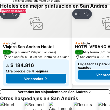
la misma oferta que viste en trivago.
Hoteles con mejor puntuación en San Andrés
Opción destacada
Compartir
Agregar a favoritos
Compartir
Agregar a fa
Hotel
Hotel
2 Estrellas
3 Estrellas
Viajero San Andres Hostel
HOTEL VERANO 
8,0
8,0
Muy bueno
(
7.259 puntuaciones
)
Muy bueno
(
301 pu
San Andrés, a 0.8 km de: Centro de la ciudad
San Andrés, a 0.8 km 
Elige fechas para v
$ 184.816
de
exactos
Mira precios de
4 páginas
Ver pre
Ver precios
Ver todos los alojamientos en San Andrés
Otros hospedajes en San Andrés