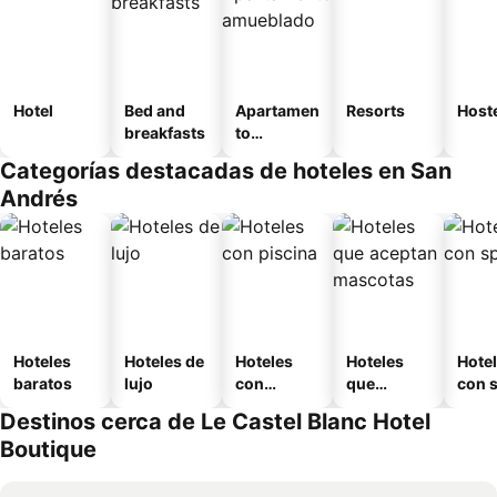
Hotel
Bed and
Apartamen
Resorts
Host
breakfasts
to
amueblad
Categorías destacadas de hoteles en San
o
Andrés
Hoteles
Hoteles de
Hoteles
Hoteles
Hote
baratos
lujo
con
que
con 
piscina
aceptan
Destinos cerca de Le Castel Blanc Hotel
mascotas
Boutique