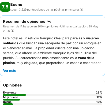
Bueno
7,8
según 3.229 puntuaciones de las páginas
principales
Resumen de opiniones
Resumen de IA basado en 900+ opiniones · Última actualización: 29 May
2026
Este hotel es un refugio tranquilo ideal para
parejas
y
viajeros
solitarios
que buscan una escapada de paz con un enfoque en
el bienestar animal. La propiedad cuenta con una ubicación
serena, que ofrece un ambiente tranquilo lejos del bullicio del
pueblo. Su característica más emocionante es la
zona de la
piscina
, muy elogiada, que proporciona un espacio encantador
y limpio para la relajación. Los huéspedes destacan
Ver más
constantemente la
excepcional atención
del personal, siempre
dispuesto a ayudar. Para una experiencia verdaderamente
tranquila, considere solicitar una habitación con vistas al jardín
Opiniones
para minimizar cualquier posible ruido.
Excelente
23
%
Muy bueno
17
%
Bueno
10
%