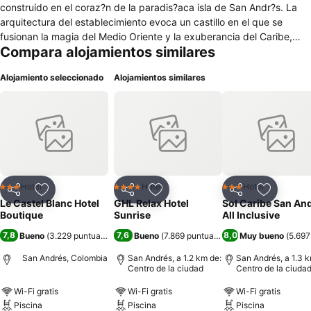
construido en el coraz?n de la paradis?aca isla de San Andr?s. La
arquitectura del establecimiento evoca un castillo en el que se
fusionan la magia del Medio Oriente y la exuberancia del Caribe,
Compara alojamientos similares
siendo el ?nico Hotel Boutique en la isla con Centro de Medicina Est?
tica, atendido por el Dr. Kamal Naji, que ofrece los tratamientos de
Alojamiento seleccionado
Alojamientos similares
vanguardia en Belleza y Medicina Antienvejecimiento.El hotel pone a
tu disposici?n nueve modernas habitaciones tipo Suite Real y Suite
Est?ndar y una capacidad m?xima de 21 hu?spedes.Check-in: de
15:00 a 20:30 horas.Check-out: de 11:30 a 13:30 horas.
Hotel
Hotel
Hotel
3 Estrellas
4 Estrellas
3 Estrellas
Compartir
Agregar a favoritos
Compartir
Agregar a favoritos
Compartir
Agregar 
Le Castel Blanc Hotel
GHL Relax Hotel
Sol Caribe San An
Boutique
Sunrise
All Inclusive
7,8
7,6
8,0
Bueno
(
3.229 puntuaciones
)
Bueno
(
7.869 puntuaciones
)
Muy bueno
(
5.697
San Andrés, Colombia
San Andrés, a 1.2 km de:
San Andrés, a 1.3 k
Centro de la ciudad
Centro de la ciuda
Wi-Fi gratis
Wi-Fi gratis
Wi-Fi gratis
Piscina
Piscina
Piscina