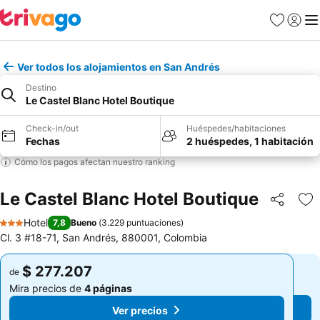
Favoritos
Iniciar 
Me
Ver todos los alojamientos en San Andrés
Destino
Le Castel Blanc Hotel Boutique
Check-in/out
Huéspedes/habitaciones
Fechas
2 huéspedes, 1 habitación
Cómo los pagos afectan nuestro ranking
Le Castel Blanc Hotel Boutique
Compartir
Ag
Hotel
7,8
Bueno
(
3.229 puntuaciones
)
3 Estrellas
Cl. 3 #18-71, San Andrés, 880001, Colombia
$ 277.207
$ 277.207
de
de
Mira precios de
4 páginas
Mira precios de
4 páginas
Ver precios
Ver precios