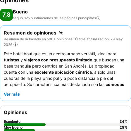
Opiniones
Bueno
7,8
según 825 puntuaciones de las páginas
principales
Resumen de opiniones
Resumen de IA basado en 500+ opiniones · Última actualización: 29 May
2026
Este hotel boutique es un centro urbano versátil, ideal para
turistas
y
viajeros con presupuesto limitado
que buscan una
base tranquila pero céntrica en San Andrés. La propiedad
cuenta con una
excelente ubicación céntrica
, a solo unas
cuadras de la playa principal y a poca distancia a pie del
aeropuerto. Su característica más destacada son las
cómodas
y espaciosas habitaciones
, muchas con balcón, que ofrecen
Ver más
un ambiente tranquilo para el descanso. Los huéspedes elogian
constantemente el
servicio excepcional
del dedicado personal
y las
deliciosas y saludables opciones de desayuno
. Para una
Opiniones
estancia verdaderamente relajante, considere solicitar una
habitación que haya sido recientemente renovada para
Excelente
34
%
asegurar un aire acondicionado eficaz y una comodidad óptima.
Muy bueno
25
%