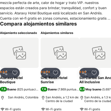
mezcla perfecta de arte, calor de hogar y trato VIP. nuestros
espacios están creados para brindar; tranquilidad, confort y buen
servicio. Ataraxy Hotel Boutique está localizado en San Andrés.
Cuenta con wi-fi gratis en zonas comunes, estacionamiento gratis y
Compara alojamientos similares
recepción 24 hrs, así como seguridad 24 hrs. Necesitas saber: •
Mascotas: no se admiten El alojamiento sirve diariamente el
Alojamiento seleccionado
Alojamientos similares
desayuno, el cual se ofrece en el restaurante. El personal de la
propiedad proporcionará servicio a la habitación. Las comodidades
incluyen toallas, sábanas, aire acondicionado en zonas comunes y
servicio de despertador Por un suplemento, la propiedad cuenta
con servicio de traslado al aeropuerto y servicio de lavandería.
Hotel
Hotel
Hotel
3 Estrellas
4 Estrellas
3 Estrellas
Compartir
Agregar a favoritos
Compartir
Agregar a favoritos
Compartir
Agregar 
Ataraxy Hotel
GHL Relax Hotel
Sol Caribe San An
Boutique
Sunrise
All Inclusive
7,8
7,6
8,0
Bueno
(
825 puntuaciones
)
Bueno
(
7.869 puntuaciones
)
Muy bueno
(
5.697
San Andrés, Colombia
San Andrés, a 1.2 km de:
San Andrés, a 1.3 k
Centro de la ciudad
Centro de la ciuda
Wi-Fi gratis
Wi-Fi gratis
Wi-Fi gratis