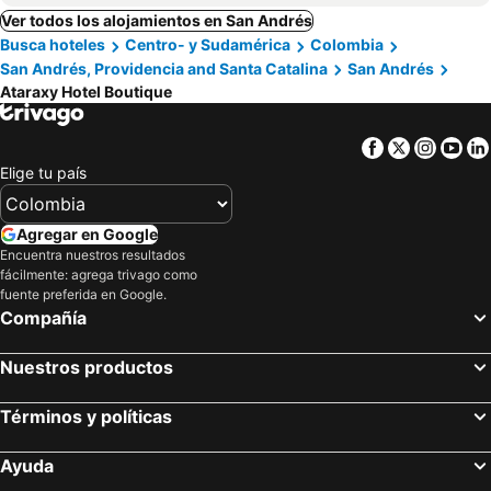
Ver todos los alojamientos en San Andrés
Busca hoteles
Centro- y Sudamérica
Colombia
San Andrés, Providencia and Santa Catalina
San Andrés
Ataraxy Hotel Boutique
Facebook
Twitter
Insta
Yo
Elige tu país
Agregar en Google
Encuentra nuestros resultados
fácilmente: agrega trivago como
fuente preferida en Google.
Compañía
Nuestros productos
Términos y políticas
Ayuda