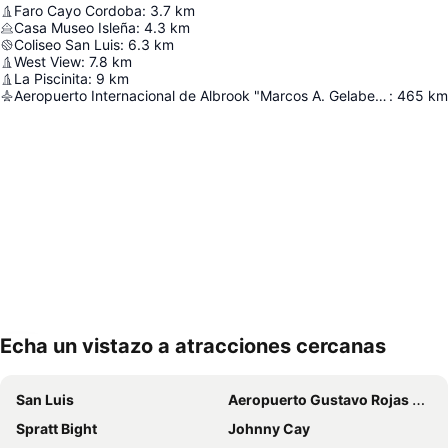
Faro Cayo Cordoba
:
3.7
km
Casa Museo Isleña
:
4.3
km
Coliseo San Luis
:
6.3
km
West View
:
7.8
km
La Piscinita
:
9
km
Aeropuerto Internacional de Albrook "Marcos A. Gelabert"
:
465
km
Echa un vistazo a atracciones cercanas
Ampliar mapa
San Luis
Aeropuerto Gustavo Rojas Pinilla
Spratt Bight
Johnny Cay