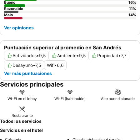
Bueno
16
%
Razonable
11
%
Malo
14
%
Ver opiniones
Puntuación superior al promedio en San Andrés
Actividades
•
9,5
Ambiente
•
9,5
Propiedad
•
7,7
Desayuno
•
7,5
Wifi
•
6,6
Ver más puntuaciones
Servicios principales
Wi-Fi en el lobby
Wi-Fi (habitación)
Aire acondicionado
Restaurante
Todos los servicios
Servicios en el hotel
Cafetería
Check-in/check-out exprés