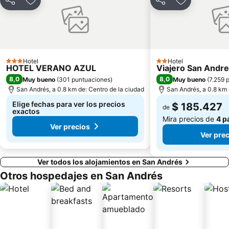
Compartir
Agregar a favoritos
Compartir
Agregar a fa
Hotel
Hotel
3 Estrellas
2 Estrellas
HOTEL VERANO AZUL
Viajero San Andre
8,0
8,0
Muy bueno
(
301 puntuaciones
)
Muy bueno
(
7.259 
San Andrés, a 0.8 km de: Centro de la ciudad
San Andrés, a 0.8 km 
Elige fechas para ver los precios
$ 185.427
de
exactos
Mira precios de
4 p
Ver precios
Ver pre
Ver todos los alojamientos en San Andrés
Otros hospedajes en San Andrés