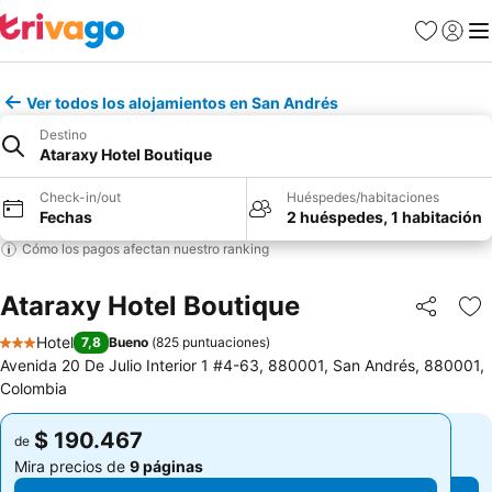
Favoritos
Iniciar 
Me
Ver todos los alojamientos en San Andrés
Destino
Ataraxy Hotel Boutique
Check-in/out
Huéspedes/habitaciones
Fechas
2 huéspedes, 1 habitación
Cómo los pagos afectan nuestro ranking
Ataraxy Hotel Boutique
Compartir
Ag
Hotel
7,8
Bueno
(
825 puntuaciones
)
3 Estrellas
Avenida 20 De Julio Interior 1 #4-63, 880001, San Andrés, 880001,
Colombia
$ 190.467
$ 190.467
de
de
Mira precios de
9 páginas
Mira precios de
9 páginas