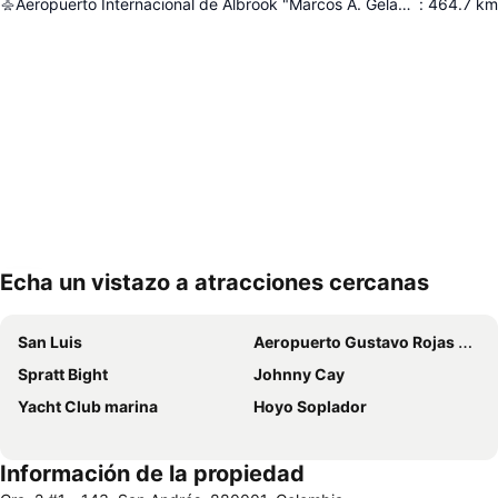
Aeropuerto Internacional de Albrook "Marcos A. Gelabert"
:
464.7
km
Echa un vistazo a atracciones cercanas
Ampliar mapa
San Luis
Aeropuerto Gustavo Rojas Pinilla
Spratt Bight
Johnny Cay
Yacht Club marina
Hoyo Soplador
Información de la propiedad