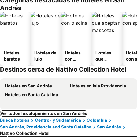
Categorías destacadas de hoteles en San
o
Andrés
Hoteles
Hoteles de
Hoteles
Hoteles
Hote
baratos
lujo
con
que
con 
piscina
aceptan
Destinos cerca de Nattivo Collection Hotel
mascotas
Hoteles en San Andrés
Hoteles en Isla Providencia
Hoteles en Santa Catalina
Ver todos los alojamientos en San Andrés
Busca hoteles
Centro- y Sudamérica
Colombia
San Andrés, Providencia and Santa Catalina
San Andrés
Nattivo Collection Hotel