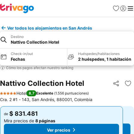
Favoritos
Iniciar 
Me
Ver todos los alojamientos en San Andrés
Destino
Nattivo Collection Hotel
Check-in/out
Huéspedes/habitaciones
Fechas
2 huéspedes, 1 habitación
Cómo los pagos afectan nuestro ranking
Nattivo Collection Hotel
Compartir
Ag
Hotel
8,7
Excelente
(
1.556 puntuaciones
)
5 Estrellas
Cra. 2 #1 - 143, San Andrés, 880001, Colombia
$ 831.481
$ 831.481
de
de
Mira precios de
8 páginas
Mira precios de
8 páginas
Ver precios
Ver precios