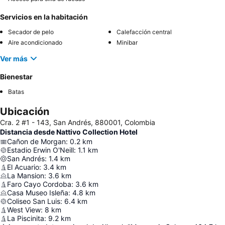
Servicios en la habitación
Secador de pelo
Calefacción central
Aire acondicionado
Minibar
Ver más
Bienestar
Batas
Ubicación
Cra. 2 #1 - 143, San Andrés, 880001, Colombia
Distancia desde Nattivo Collection Hotel
Cañon de Morgan
:
0.2
km
Estadio Erwin O'Neill
:
1.1
km
San Andrés
:
1.4
km
El Acuario
:
3.4
km
La Mansion
:
3.6
km
Faro Cayo Cordoba
:
3.6
km
Casa Museo Isleña
:
4.8
km
Coliseo San Luis
:
6.4
km
West View
:
8
km
La Piscinita
:
9.2
km