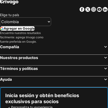
Facebook
Twitter
Insta
Yo
Elige tu país
Agregar en Google
Encuentra nuestros resultados
fácilmente: agrega trivago como
fuente preferida en Google.
Compañía
Nuestros productos
Términos y políticas
Ayuda
Inicia sesión y obtén beneficios
exclusivos para socios
Personaliza tu experiencia