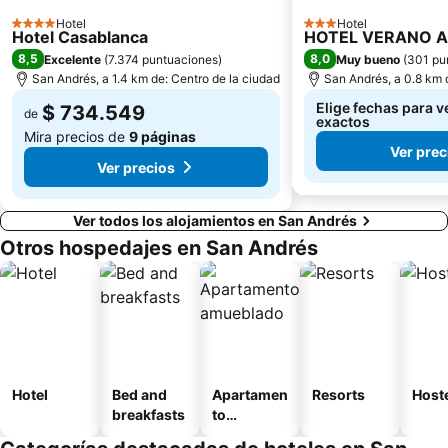
Hotel
Hotel
4 Estrellas
3 Estrellas
Hotel Casablanca
HOTEL VERANO 
8,5
8,0
Excelente
(
7.374 puntuaciones
)
Muy bueno
(
301 pu
San Andrés, a 1.4 km de: Centro de la ciudad
San Andrés, a 0.8 km 
Elige fechas para v
$ 734.549
de
exactos
Mira precios de
9 páginas
Ver prec
Ver precios
Ver todos los alojamientos en San Andrés
Otros hospedajes en San Andrés
Hotel
Bed and
Apartamen
Resorts
Host
breakfasts
to
amueblad