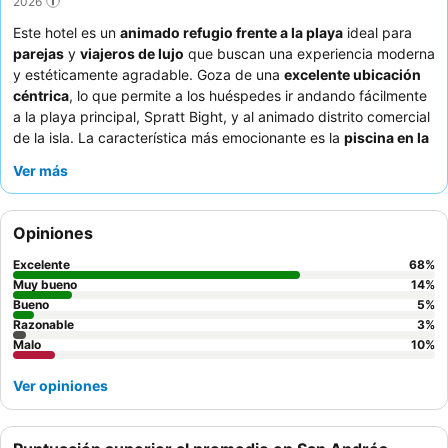
2026
Este hotel es un
animado refugio frente a la playa
ideal para
parejas
y
viajeros de lujo
que buscan una experiencia moderna
y estéticamente agradable. Goza de una
excelente ubicación
céntrica
, lo que permite a los huéspedes ir andando fácilmente
a la playa principal, Spratt Bight, y al animado distrito comercial
de la isla. La característica más emocionante es la
piscina en la
azotea
, que ofrece increíbles vistas panorámicas de 360
Ver más
grados de la isla y la playa principal. Los huéspedes elogian
constantemente al personal atento y amable, y la variada y
deliciosa oferta culinaria, siendo el
desayuno bufé
un punto
Opiniones
culminante en particular. Para una experiencia mejorada,
considere reservar una habitación con vistas al mar para
Excelente
68
%
apreciar plenamente el impresionante entorno.
Muy bueno
14
%
Bueno
5
%
Razonable
3
%
Malo
10
%
Ver opiniones