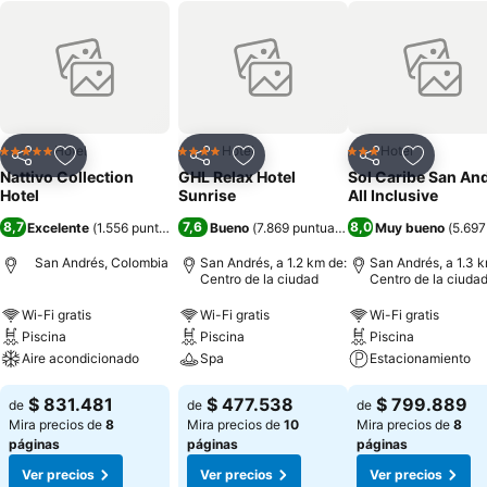
Hotel
Hotel
Hotel
5 Estrellas
4 Estrellas
3 Estrellas
Compartir
Agregar a favoritos
Compartir
Agregar a favoritos
Compartir
Agregar 
Nattivo Collection
GHL Relax Hotel
Sol Caribe San An
Hotel
Sunrise
All Inclusive
8,7
7,6
8,0
Excelente
(
1.556 puntuaciones
Bueno
)
(
7.869 puntuaciones
)
Muy bueno
(
5.697
San Andrés, Colombia
San Andrés, a 1.2 km de:
San Andrés, a 1.3 k
Centro de la ciudad
Centro de la ciuda
Wi-Fi gratis
Wi-Fi gratis
Wi-Fi gratis
Piscina
Piscina
Piscina
Aire acondicionado
Spa
Estacionamiento
$ 831.481
$ 477.538
$ 799.889
de
de
de
Mira precios de
8
Mira precios de
10
Mira precios de
8
páginas
páginas
páginas
Ver precios
Ver precios
Ver precios