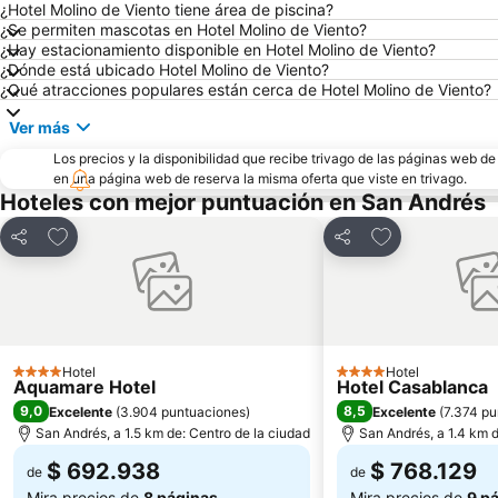
¿Hotel Molino de Viento tiene área de piscina?
¿Se permiten mascotas en Hotel Molino de Viento?
¿Hay estacionamiento disponible en Hotel Molino de Viento?
¿Dónde está ubicado Hotel Molino de Viento?
¿Qué atracciones populares están cerca de Hotel Molino de Viento?
Ver más
Los precios y la disponibilidad que recibe trivago de las páginas web d
en una página web de reserva la misma oferta que viste en trivago.
Hoteles con mejor puntuación en San Andrés
Agregar a favoritos
Agregar a favo
Compartir
Compartir
Hotel
Hotel
4 Estrellas
4 Estrellas
Aquamare Hotel
Hotel Casablanca
9,0
8,5
Excelente
(
3.904 puntuaciones
)
Excelente
(
7.374 pu
San Andrés, a 1.5 km de: Centro de la ciudad
San Andrés, a 1.4 km d
$ 692.938
$ 768.129
de
de
Mira precios de
8 páginas
Mira precios de
9 p