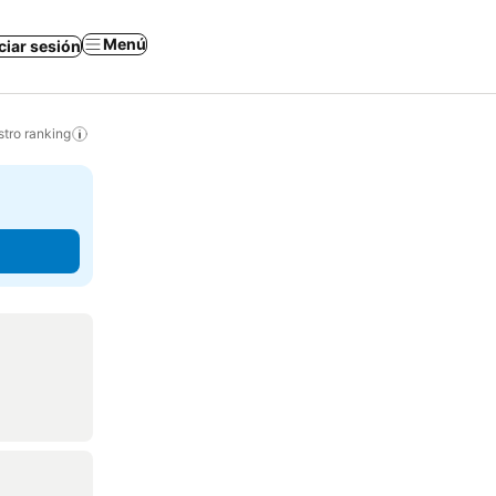
Menú
iciar sesión
tro ranking