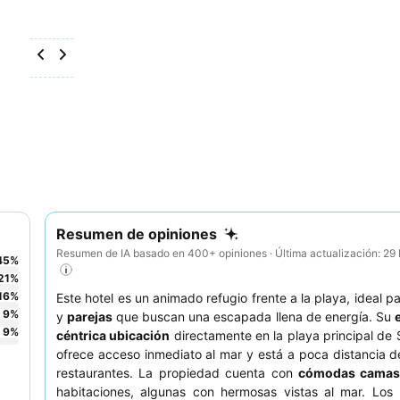
Resumen de opiniones
Resumen de IA basado en 400+ opiniones · Última actualización: 2
45
%
21
%
16
%
Este hotel es un animado refugio frente a la playa, ideal p
9
%
y
parejas
que buscan una escapada llena de energía. Su
9
%
céntrica ubicación
directamente en la playa principal de
ofrece acceso inmediato al mar y está a poca distancia d
restaurantes. La propiedad cuenta con
cómodas cama
habitaciones, algunas con hermosas vistas al mar. Los