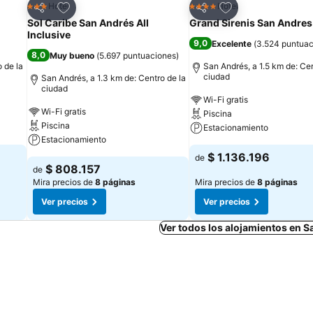
Agregar a favoritos
Agregar a favorit
Hotel
Hotel
3 Estrellas
4 Estrellas
Compartir
Compartir
Sol Caribe San Andrés All
Grand Sirenis San Andres
Inclusive
9,0
Excelente
(
3.524 puntuac
8,0
Muy bueno
(
5.697 puntuaciones
)
 de la
San Andrés, a 1.5 km de: Cen
ciudad
San Andrés, a 1.3 km de: Centro de la
ciudad
Wi-Fi gratis
Wi-Fi gratis
Piscina
Piscina
Estacionamiento
Estacionamiento
$ 1.136.196
de
$ 808.157
de
Mira precios de
8 páginas
Mira precios de
8 páginas
Ver precios
Ver precios
Ver todos los alojamientos en 