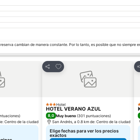
e reserva cambian de manera constante. Por lo tanto, es posible que no siempre 
ritos
Agregar a favoritos
Compartir
C
Hotel
3 Estrellas
3
HOTEL VERANO AZUL
8,0
ntuaciones
)
Muy bueno
(
301 puntuaciones
)
e: Centro de la ciudad
San Andrés, a 0.8 km de: Centro de la ciudad
Elige fechas para ver los precios
exactos
áginas