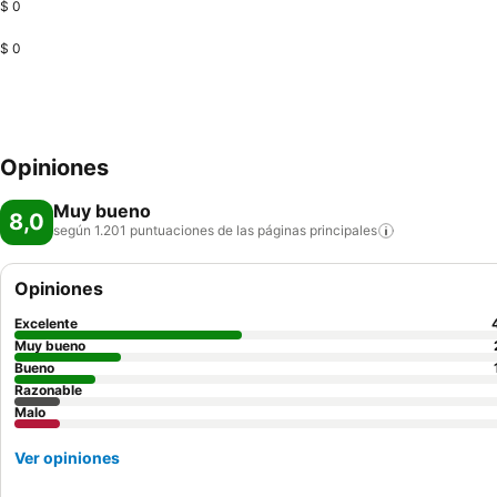
$ 0
$ 0
Opiniones
Muy bueno
8,0
según 1.201 puntuaciones de las páginas
principales
Opiniones
Excelente
Muy bueno
Bueno
Razonable
Malo
Ver opiniones