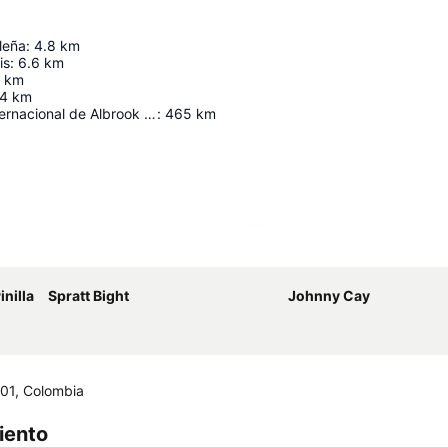
leña
:
4.8
km
is
:
6.6
km
km
.4
km
Aeropuerto Internacional de Albrook "Marcos A. Gelabert"
:
465
km
Ampliar mapa
nilla
Spratt Bight
Johnny Cay
001, Colombia
iento