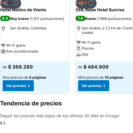
Agregar a favoritos
Agregar a favoritos
Hotel
Hotel
2 Estrellas
4 Estrellas
Compartir
Compartir
Hotel Molino de Viento
GHL Relax Hotel Sunrise
8,0
7,6
Muy bueno
(
1.201 puntuaciones
)
Bueno
(
7.869 puntuaciones
)
San Andrés, Colombia
San Andrés, a 1.2 km de: Centro
ciudad
Wi-Fi gratis
Wi-Fi gratis
Piscina
Aire acondicionado
Spa
$ 368.289
$ 484.909
de
de
Mira precios de
6 páginas
Mira precios de
10 páginas
Ver precios
Ver precios
Tendencia de precios
Según los precios más bajos de los últimos 30 días en trivago
$ 0