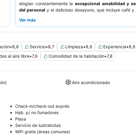
elogian constantemente la
excepcional amabilidad y ser
del personal
y el delicioso desayuno, que incluye café y
tés de cortesía. Para una experiencia realmente inmersiva
Ver más
una habitación con
balcón y vistas al mar
para disfrutar
del animado paseo marítimo.
tación
•
8,8
Servicio
•
8,7
Limpieza
•
8,6
Experiencia
•
8,6
es al aire libre
•
7,9
Comodidad de la habitación
•
7,8
ión)
Aire acondicionado
Check-in/check-out exprés
Hab. p/ no fumadores
Playa
Servicio de lustrabotas
WiFi gratis (áreas comunes)