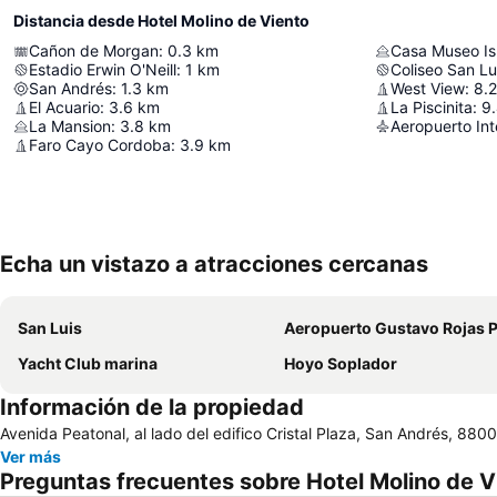
Distancia desde Hotel Molino de Viento
Cañon de Morgan
:
0.3
km
Casa Museo Is
Estadio Erwin O'Neill
:
1
km
Coliseo San Lu
San Andrés
:
1.3
km
West View
:
8.2
El Acuario
:
3.6
km
La Piscinita
:
9
La Mansion
:
3.8
km
Faro Cayo Cordoba
:
3.9
km
Echa un vistazo a atracciones cercanas
San Luis
Aeropuerto Gustavo Rojas Pi
Yacht Club marina
Hoyo Soplador
Información de la propiedad
Avenida Peatonal, al lado del edifico Cristal Plaza, San Andrés, 880
Ver más
Preguntas frecuentes sobre Hotel Molino de V