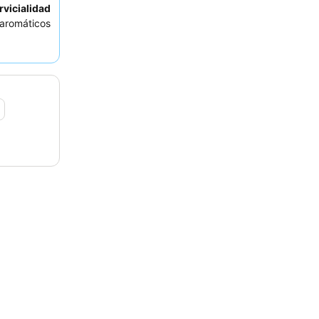
vicialidad
 aromáticos
, considere
 plenamente