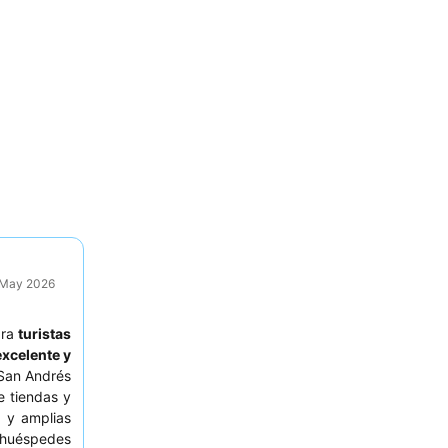
9 May 2026
ara
turistas
excelente y
 San Andrés
e tiendas y
s
y amplias
 huéspedes