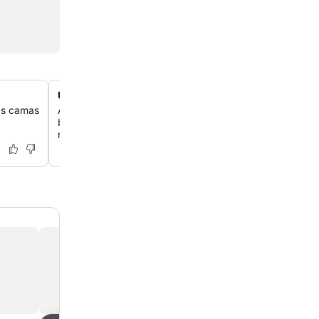
Ubicación frente a la playa de Spratt Bight
ias camas
Accede directamente a la playa de Spratt Bight, famosa
blanca y sus aguas cristalinas de color turquesa, perfec
nadar y tomar el sol.