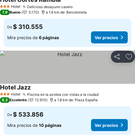
Ver precios
Hotel
Delicioso desayuno casero
Ver precios
3 Estrellas
7,9
Bueno
5.170
a 1.6 km de: Barceloneta
$ 310.555
De
Mira precios de
6 páginas
Ver precios
Compartir
Ag
Hotel Jazz
Ver precios
Hotel
Piscina en la azotea con vistas a la ciudad
Ver precios
3 Estrellas
9,2
Excelente
12.910
a 1.8 km de: Plaza España
$ 533.856
De
Mira precios de
10 páginas
Ver precios