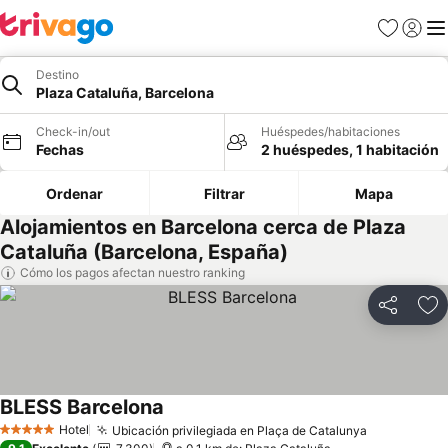
Favoritos
Iniciar 
Me
Destino
Plaza Cataluña, Barcelona
Check-in/out
Huéspedes/habitaciones
Fechas
2 huéspedes, 1 habitación
Ordenar
Filtrar
Mapa
Alojamientos en Barcelona cerca de Plaza
Cataluña (Barcelona, España)
Cómo los pagos afectan nuestro ranking
Compartir
Ag
BLESS Barcelona
Ver precios
Hotel
Ubicación privilegiada en Plaça de Catalunya
Ver precio
5 Estrellas