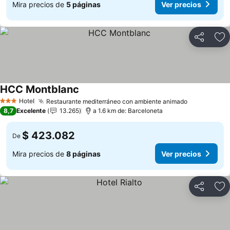
Mira precios de
5 páginas
Ver precios
Compartir
Ag
HCC Montblanc
Ver precios
Hotel
Restaurante mediterráneo con ambiente animado
Ver precio
3 Estrellas
8,7
Excelente
13.265
a 1.6 km de: Barceloneta
$ 423.082
De
Mira precios de
8 páginas
Ver precios
Compartir
Ag