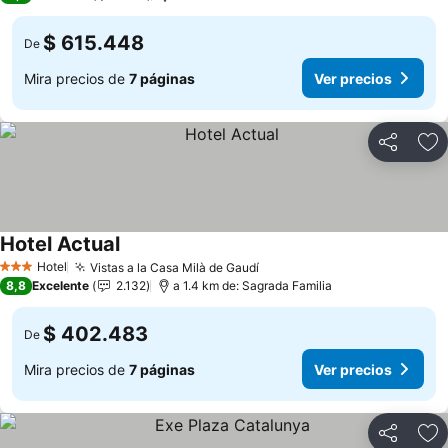
$ 615.448
De
Mira precios de
7 páginas
Ver precios
Compartir
Ag
Hotel Actual
Ver precios
Hotel
Vistas a la Casa Milà de Gaudí
Ver precios
3 Estrellas
8,8
Excelente
2.132
a 1.4 km de: Sagrada Familia
$ 402.483
De
Mira precios de
7 páginas
Ver precios
Compartir
Ag