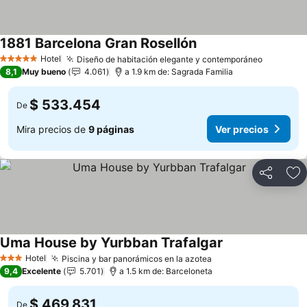
1881 Barcelona Gran Rosellón
Ver precios
Hotel
Diseño de habitación elegante y contemporáneo
Ver prec
5 Estrellas
8,1
Muy bueno
4.061
a 1.9 km de: Sagrada Familia
$ 533.454
De
Mira precios de
9 páginas
Ver precios
Compartir
Ag
Uma House by Yurbban Trafalgar
Ver precios
Hotel
Piscina y bar panorámicos en la azotea
Ver precios
3 Estrellas
9,4
Excelente
5.701
a 1.5 km de: Barceloneta
$ 469.831
De