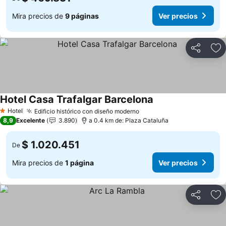
Mira precios de
9 páginas
Ver precios
Compartir
Ag
Hotel Casa Trafalgar Barcelona
Ver precios
Hotel
Edificio histórico con diseño moderno
Ver precios
1 Estrellas
8,9
Excelente
3.890
a 0.4 km de: Plaza Cataluña
$ 1.020.451
De
Mira precios de
1 página
Ver precios
Compartir
Ag