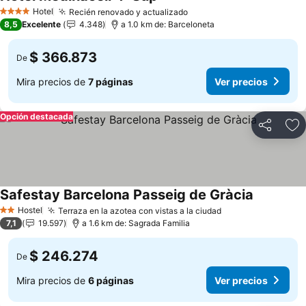
Ver precios
Hotel
Recién renovado y actualizado
Ver precios
4 Estrellas
8,5
Excelente
4.348
a 1.0 km de: Barceloneta
$ 366.873
De
Mira precios de
7 páginas
Ver precios
Opción destacada
Compartir
Ag
Safestay Barcelona Passeig de Gràcia
Ver preci
Hostel
Terraza en la azotea con vistas a la ciudad
Ver precios
2 Estrellas
7,1
19.597
a 1.6 km de: Sagrada Familia
$ 246.274
De
Mira precios de
6 páginas
Ver precios