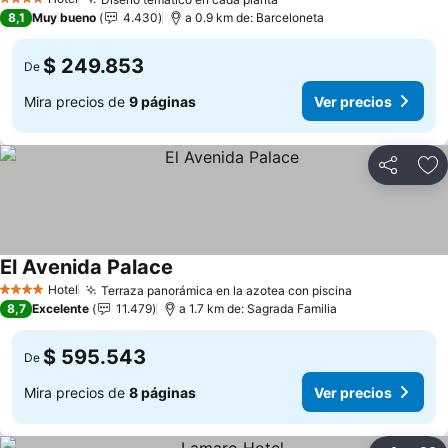
Ver precios
4 Estrellas
8,1
Muy bueno
4.430
a 0.9 km de: Barceloneta
$ 249.853
De
Mira precios de
9 páginas
Ver precios
Compartir
Ag
El Avenida Palace
Ver precios
Hotel
Terraza panorámica en la azotea con piscina
Ver precios
4 Estrellas
8,7
Excelente
11.479
a 1.7 km de: Sagrada Familia
$ 595.543
De
Mira precios de
8 páginas
Ver precios