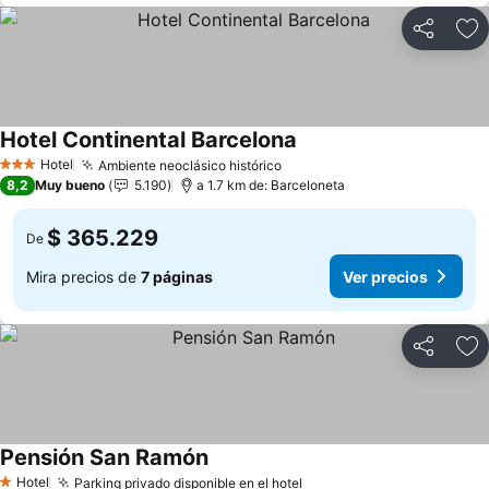
Compartir
Ag
Hotel Continental Barcelona
Ver precios
Hotel
Ambiente neoclásico histórico
Ver precios
3 Estrellas
8,2
Muy bueno
5.190
a 1.7 km de: Barceloneta
$ 365.229
De
Mira precios de
7 páginas
Ver precios
Compartir
Ag
Pensión San Ramón
Ver precios
Hotel
Parking privado disponible en el hotel
Ver precios