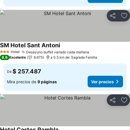
Compartir
Ag
SM Hotel Sant Antoni
Ver precios
Hotel
Desayuno buffet variado cada mañana
Ver precios
3 Estrellas
8,6
Excelente
6.675
a 0.5 km de: Sagrada Familia
$ 257.487
De
Mira precios de
9 páginas
Ver precios
Compartir
Ag
Hotel Cortes Rambla