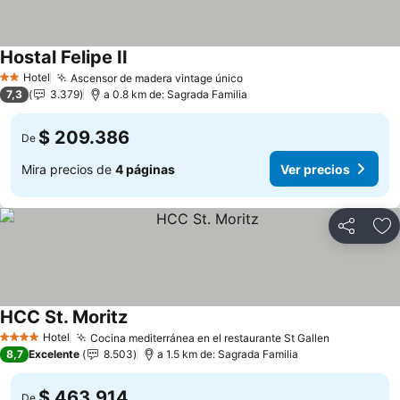
Hostal Felipe II
Ver precios
Hotel
Ascensor de madera vintage único
Ver precios
2 Estrellas
7,3
3.379
a 0.8 km de: Sagrada Familia
$ 209.386
De
Mira precios de
4 páginas
Ver precios
Compartir
Ag
HCC St. Moritz
Ver precios
Hotel
Cocina mediterránea en el restaurante St Gallen
Ver precio
4 Estrellas
8,7
Excelente
8.503
a 1.5 km de: Sagrada Familia
$ 463.914
De