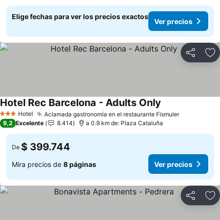
Elige fechas para ver los precios exactos
Ver precios
Compartir
Ag
Hotel Rec Barcelona - Adults Only
Ver precios
Hotel
Aclamada gastronomía en el restaurante Fismuler
Ver precio
3 Estrellas
9,2
Excelente
8.414
a 0.9 km de: Plaza Cataluña
$ 399.744
De
Mira precios de
8 páginas
Ver precios
Compartir
Ag