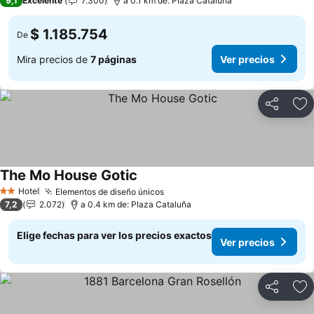
9,1
Excelente
7.300
a 0.1 km de: Plaza Cataluña
$ 1.185.754
De
Mira precios de
7 páginas
Ver precios
Compartir
Ag
The Mo House Gotic
Ver precios
Hotel
Elementos de diseño únicos
Ver precios
2 Estrellas
7,2
2.072
a 0.4 km de: Plaza Cataluña
Elige fechas para ver los precios exactos
Ver precios
Compartir
Ag