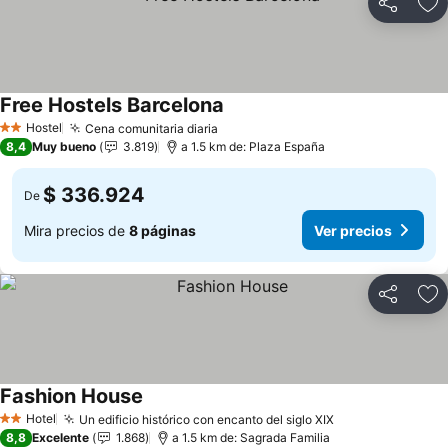
Compartir
Ag
Free Hostels Barcelona
Ver precios
Hostel
Cena comunitaria diaria
Ver precios
2 Estrellas
8,4
Muy bueno
3.819
a 1.5 km de: Plaza España
$ 336.924
De
Mira precios de
8 páginas
Ver precios
Compartir
Ag
Fashion House
Ver precios
Hotel
Un edificio histórico con encanto del siglo XIX
Ver precios
2 Estrellas
8,8
Excelente
1.868
a 1.5 km de: Sagrada Familia