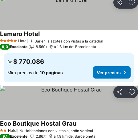
Compartir
Ag
Lamaro Hotel
Ver precios
Hotel
Bar en la azotea con vistas a la catedral
Ver precios
5 Estrellas
9,0
Excelente
8.560
a 1.3 km de: Barceloneta
$ 770.086
De
Mira precios de
10 páginas
Ver precios
Compartir
Ag
Eco Boutique Hostal Grau
Ver precios
Hotel
Habitaciones con vistas a jardín vertical
Ver precios
2 Estrellas
9,1
Excelente
2.867
a 1.9 km de: Barceloneta