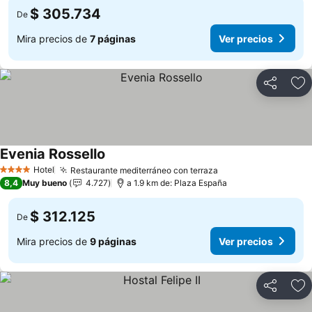
$ 305.734
De
Mira precios de
7 páginas
Ver precios
Compartir
Ag
Evenia Rossello
Ver precios
Hotel
Restaurante mediterráneo con terraza
Ver precios
4 Estrellas
8,4
Muy bueno
4.727
a 1.9 km de: Plaza España
$ 312.125
De
Mira precios de
9 páginas
Ver precios
Compartir
Ag