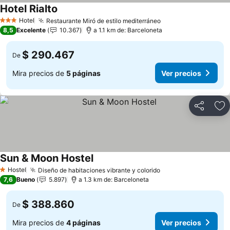
Hotel Rialto
Ver precios
Hotel
Restaurante Miró de estilo mediterráneo
Ver precios
3 Estrellas
8,5
Excelente
10.367
a 1.1 km de: Barceloneta
$ 290.467
De
Mira precios de
5 páginas
Ver precios
Compartir
Ag
Sun & Moon Hostel
Ver precios
Hostel
Diseño de habitaciones vibrante y colorido
Ver precios
1 Estrellas
7,6
Bueno
5.897
a 1.3 km de: Barceloneta
$ 388.860
De
Mira precios de
4 páginas
Ver precios