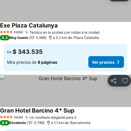
Exe Plaza Catalunya
Ver precios
Hotel
Terraza en la azotea con vistas a la ciudad
Ver precios
4 Estrellas
8,3
Muy bueno
5.586
a 0.2 km de: Plaza Cataluña
$ 343.535
De
Mira precios de
8 páginas
Ver precios
Compartir
Ag
Gran Hotel Barcino 4* Sup
Ver precios
Hotel
Un vestíbulo elegante para ti
Ver precios
4 Estrellas
8,6
Excelente
3.786
a 1.1 km de: Barceloneta