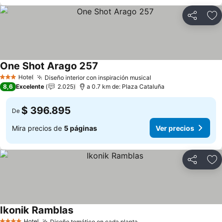
Compartir
Ag
One Shot Arago 257
Ver precios
Hotel
Diseño interior con inspiración musical
Ver precios
3 Estrellas
8,6
Excelente
2.025
a 0.7 km de: Plaza Cataluña
$ 396.895
De
Mira precios de
5 páginas
Ver precios
Compartir
Ag
Ikonik Ramblas
Ver precios
Hotel
Diseño temático en cada planta