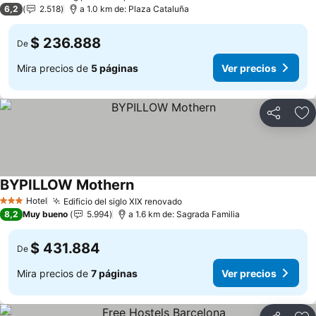
1 Estrellas
6,2
2.518
a 1.0 km de: Plaza Cataluña
$ 236.888
De
Mira precios de
5 páginas
Ver precios
Compartir
Ag
BYPILLOW Mothern
Ver precios
Hotel
Edificio del siglo XIX renovado
Ver precios
3 Estrellas
8,2
Muy bueno
5.994
a 1.6 km de: Sagrada Familia
$ 431.884
De
Mira precios de
7 páginas
Ver precios