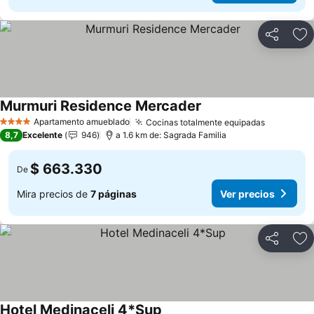
Compartir
Ag
Murmuri Residence Mercader
Ver precios
Apartamento amueblado
Cocinas totalmente equipadas
Ver preci
4 Estrellas
8,7
Excelente
946
a 1.6 km de: Sagrada Familia
$ 663.330
De
Mira precios de
7 páginas
Ver precios
Compartir
Ag
Hotel Medinaceli 4*Sup