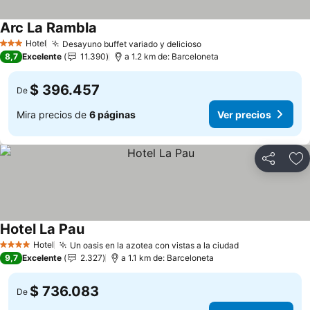
Arc La Rambla
Ver precios
Hotel
Desayuno buffet variado y delicioso
Ver precios
3 Estrellas
8,7
Excelente
11.390
a 1.2 km de: Barceloneta
$ 396.457
De
Mira precios de
6 páginas
Ver precios
Compartir
Ag
Hotel La Pau
Ver precios
Hotel
Un oasis en la azotea con vistas a la ciudad
Ver precios
4 Estrellas
9,7
Excelente
2.327
a 1.1 km de: Barceloneta
$ 736.083
De