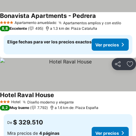
Bonavista Apartments - Pedrera
Ver precios
Apartamento amueblado
Apartamentos amplios y con estilo
Ver pr
4 Estrellas
8,8
Excelente
495
a 1.3 km de: Plaza Cataluña
Elige fechas para ver los precios exactos
Ver precios
Compartir
Ag
Hotel Raval House
Ver precios
Hotel
Diseño moderno y elegante
Ver precios
3 Estrellas
8,2
Muy bueno
7.792
a 1.6 km de: Plaza España
$ 329.510
De
Mira precios de
4 páginas
Ver precios