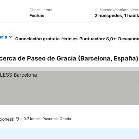
Check-in/out
Huéspedes/habitaciones
Fechas
2 huéspedes, 1 habit
acia
Cancelación gratuita
Hoteles
Puntuación: 8,0+
Desayuno
cerca de Paseo de Gracia (Barcelona, España)
ciones)
a 0.7 km de: Paseo de Gracia