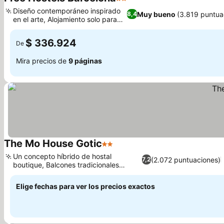
2 Estrellas
Ver precios
Diseño contemporáneo inspirado
Muy bueno
(3.819 puntua
8,4
en el arte, Alojamiento solo para
Ver precios
adultos
$ 336.924
De
Mira precios de
9 páginas
The Mo House Gotic
2 Estrellas
Ver precios
Un concepto híbrido de hostal
(2.072 puntuaciones)
7,2
boutique, Balcones tradicionales
Ver precios
españoles
Elige fechas para ver los precios exactos