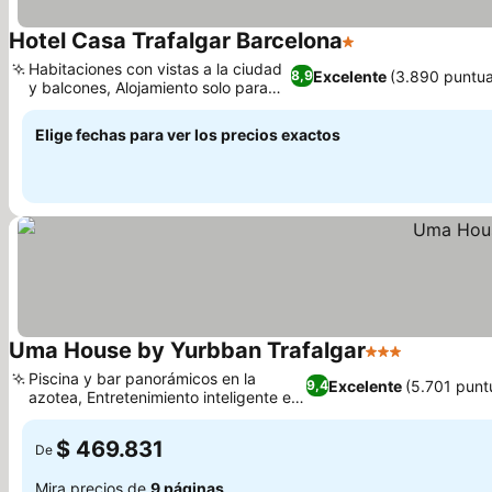
Hotel Casa Trafalgar Barcelona
1 Estrellas
Ver precios
Habitaciones con vistas a la ciudad
Excelente
(3.890 puntua
8,9
y balcones, Alojamiento solo para
Ver precios
adultos
Elige fechas para ver los precios exactos
Uma House by Yurbban Trafalgar
3 Estrellas
Ver precio
Piscina y bar panorámicos en la
Excelente
(5.701 punt
9,4
azotea, Entretenimiento inteligente en
Ver precios
la habitación
$ 469.831
De
Mira precios de
9 páginas