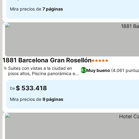
Mira precios de
7 páginas
1881 Barcelona Gran Rosellón
5 Estrellas
Ver precios
Suites con vistas a la ciudad en
Muy bueno
(4.061 puntu
8,1
pisos altos, Piscina panorámica en
Ver precios
la azotea
$ 533.418
De
Mira precios de
9 páginas