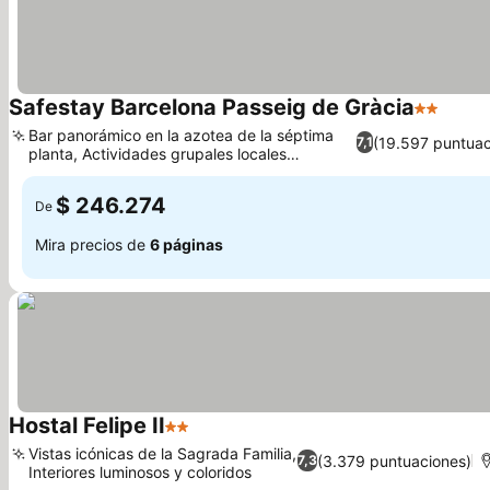
Safestay Barcelona Passeig de Gràcia
2 Estrell
Ver p
Bar panorámico en la azotea de la séptima
(19.597 puntuac
7,1
planta, Actividades grupales locales
Ver precios
seleccionadas
$ 246.274
De
Mira precios de
6 páginas
Hostal Felipe II
2 Estrellas
Ver precios
Vistas icónicas de la Sagrada Familia,
(3.379 puntuaciones)
7,3
Interiores luminosos y coloridos
Ver precios