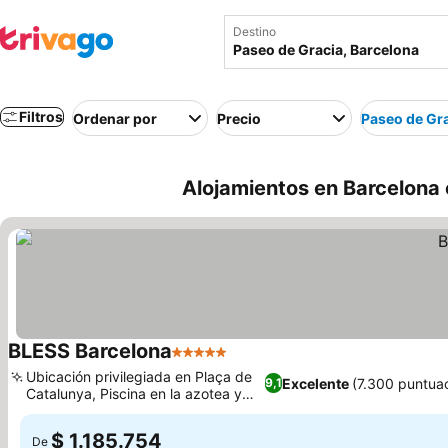
Destino
Filtros
Ordenar por
Precio
Paseo de Gr
Alojamientos en Barcelona 
BLESS Barcelona
5 Estrellas
Ver precios
Ubicación privilegiada en Plaça de
Excelente
(7.300 puntua
9,1
Catalunya, Piscina en la azotea y
Ver precios
Skybar
$ 1.185.754
De