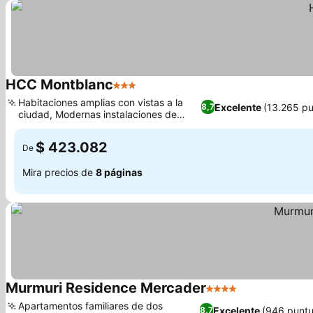
HCC Montblanc
3 Estrellas
Ver precios
Habitaciones amplias con vistas a la
Excelente
(13.265 pu
8,7
ciudad, Modernas instalaciones de
Ver precios
bienestar y sauna
$ 423.082
De
Mira precios de
8 páginas
Murmuri Residence Mercader
4 Estrellas
Ver precios
Apartamentos familiares de dos
Excelente
(946 puntu
8,7