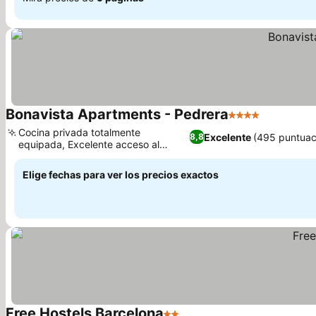
Bonavista Apartments - Pedrera
4 Estrellas
Ver preci
Cocina privada totalmente
Excelente
(495 puntuac
8,8
equipada, Excelente acceso al
Ver precios
transporte público
Elige fechas para ver los precios exactos
Free Hostels Barcelona