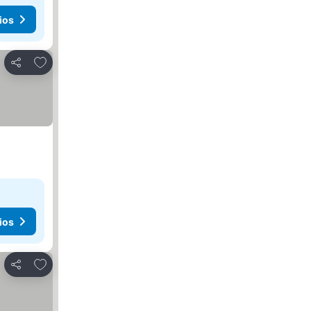
ios
Agregar a favoritos
Compartir
ios
Agregar a favoritos
Compartir