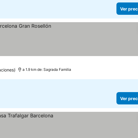
Ver prec
aciones)
a 1.9 km de: Sagrada Familia
Ver prec