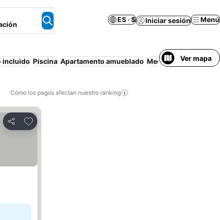
ES · $
Menú
Iniciar sesión
ación
Ver mapa
 incluido
Piscina
Apartamento amueblado
Media pensión
Casa 
Cómo los pagos afectan nuestro ranking
Agregar a favoritos
Compartir