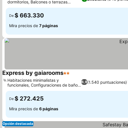
dormitorios, Balcones o terrazas
Ver precios
privadas exclusivas
$ 663.330
De
Mira precios de
7 páginas
Express by gaiarooms
2 Estrellas
Ver precios
Habitaciones minimalistas y
(1.540 puntuaciones)
6,9
funcionales, Configuraciones de baño
Ver precios
flexibles
$ 272.425
De
Mira precios de
6 páginas
Opción destacada