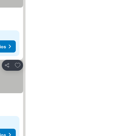
ios
Agregar a favoritos
Compartir
ios