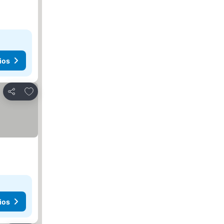
ios
Agregar a favoritos
Compartir
ios