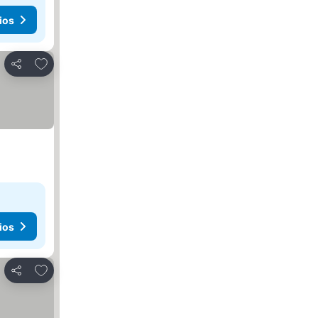
ios
Agregar a favoritos
Compartir
ios
Agregar a favoritos
Compartir