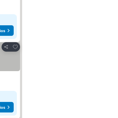
ios
Agregar a favoritos
Compartir
ios