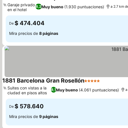
4 Estrellas
Garaje privado
Muy bueno
(1.930 puntuaciones)
8,2
a 2.7 km 
en el hotel
$ 474.404
De
Mira precios de
8 páginas
1881 Barcelona Gran Rosellón
5 Estrellas
Suites con vistas a la
Muy bueno
(4.061 puntuaciones)
8,1
a
ciudad en pisos altos
$ 578.640
De
Mira precios de
9 páginas