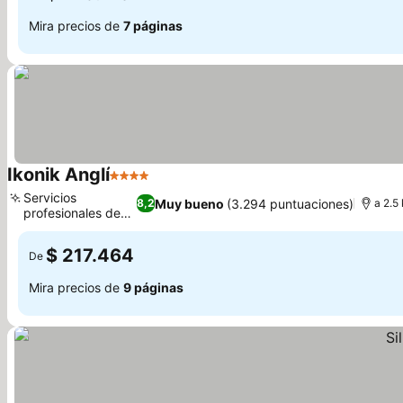
Mira precios de
7 páginas
Ikonik Anglí
4 Estrellas
Servicios
Muy bueno
(3.294 puntuaciones)
8,2
a 2.5
profesionales de
masaje
$ 217.464
De
Mira precios de
9 páginas