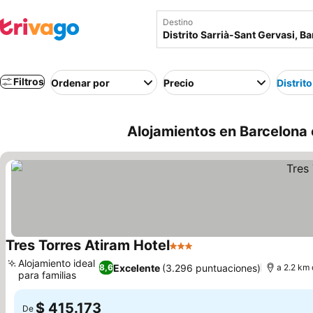
Destino
Filtros
Ordenar por
Precio
Distrit
Alojamientos en Barcelona 
Tres Torres Atiram Hotel
3 Estrellas
Alojamiento ideal
Excelente
(3.296 puntuaciones)
8,6
a 2.2 km
para familias
$ 415.173
De