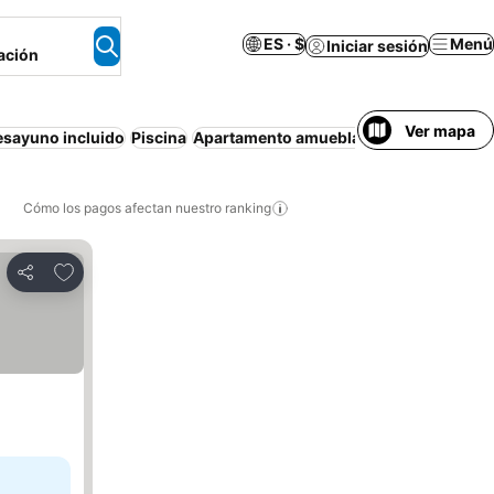
ES · $
Menú
Iniciar sesión
ación
Ver mapa
esayuno incluido
Piscina
Apartamento amueblado
Media pensió
Cómo los pagos afectan nuestro ranking
Agregar a favoritos
Compartir