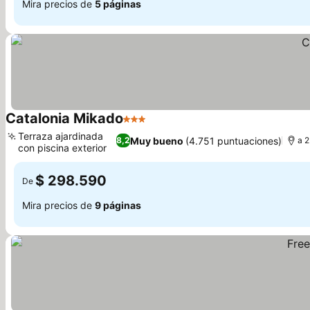
Mira precios de
5 páginas
Catalonia Mikado
3 Estrellas
Terraza ajardinada
Muy bueno
(4.751 puntuaciones)
8,2
a 
con piscina exterior
$ 298.590
De
Mira precios de
9 páginas