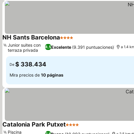
NH Sants Barcelona
4 Estrellas
Junior suites con
Excelente
(9.391 puntuaciones)
8,5
a 1.4 k
terraza privada
$ 338.434
De
Mira precios de
10 páginas
Catalonia Park Putxet
4 Estrellas
Piscina
7,8
a 2.5 km d