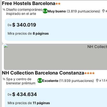
Free Hostels Barcelona
2 Estrellas
Diseño contemporáneo
Muy bueno
(3.819 puntuaciones)
8,4
a
inspirado en el arte
$ 340.019
De
Mira precios de
8 páginas
NH Collection Barcelona Constanza
4 Estrellas
Spa y centro de
Excelente
(11.939 puntuaciones)
8,8
a 1.5
bienestar prémium
$ 434.634
De
Mira precios de
11 páginas