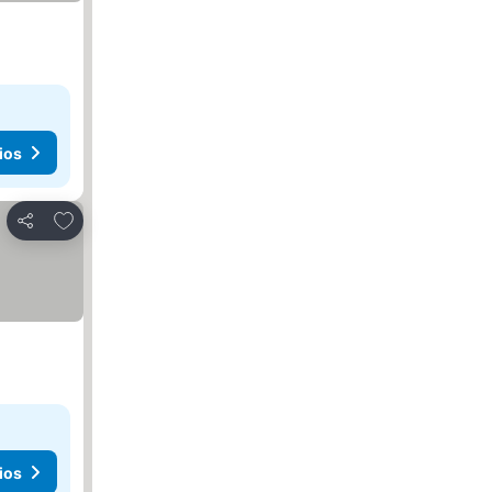
ios
Agregar a favoritos
Compartir
ios