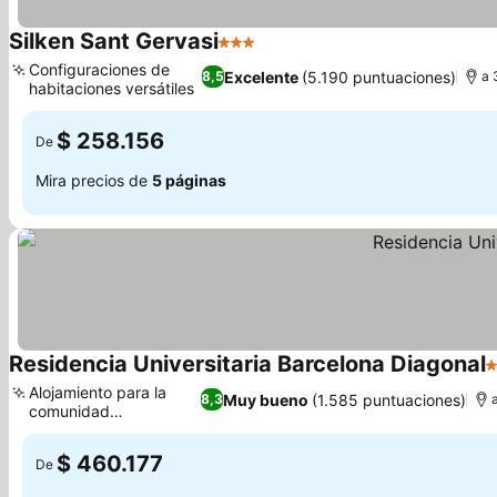
Silken Sant Gervasi
3 Estrellas
Configuraciones de
Excelente
(5.190 puntuaciones)
8,5
a 
habitaciones versátiles
$ 258.156
De
Mira precios de
5 páginas
Residencia Universitaria Barcelona Diagonal
2
Alojamiento para la
Muy bueno
(1.585 puntuaciones)
8,3
comunidad
universitaria
$ 460.177
De