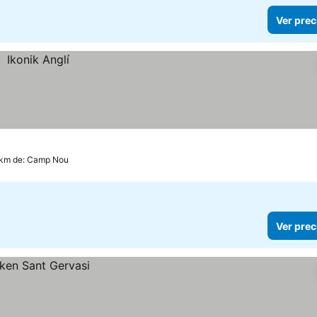
Ver prec
 km de: Camp Nou
Ver prec