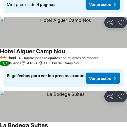
Mira precios de
4 páginas
Ver precios
Compartir
Ag
Hotel Alguer Camp Nou
Hotel
Habitaciones relajantes con muebles de madera
2 Estrellas
7,7
Bueno
4.617
a 0.6 km de: Camp Nou
Elige fechas para ver los precios exactos
Ver precios
Compartir
Ag
La Bodega Suites