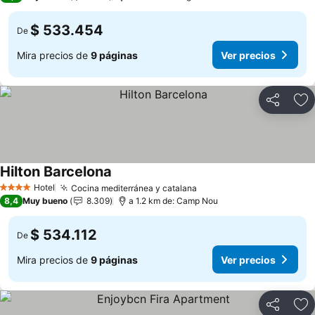
$ 533.454
De
Mira precios de
9 páginas
Ver precios
Compartir
Ag
Hilton Barcelona
Hotel
Cocina mediterránea y catalana
4 Estrellas
8,4
Muy bueno
8.309
a 1.2 km de: Camp Nou
$ 534.112
De
Mira precios de
9 páginas
Ver precios
Compartir
Ag