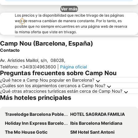
Ver más
Los precios y la disponibilidad que recibe trivago de las páginas
web de reserva cambian de manera constante. Por lo tanto, es
posible que no siempre encuentres en una página web de reserva
la misma oferta que viste en trivago.
Camp Nou (Barcelona, España)
Contacto
Av. Arístides Maillol, s/n
,
08028
,
Teléfono
:
+34(93)4963600
|
Página oficial
Preguntas frecuentes sobre Camp Nou
¿Qué hace a Camp Nou popular en Barcelona?
¿Cuáles son los alojamientos cercanos a Camp Nou?
¿Qué otras atracciones turísticas están cerca de Camp Nou?
Más hoteles principales
Travelodge Barcelona Poblenou
HOTEL SAGRADA FAMILIA
Holiday Inn Express Barcelona - City 22@ By Ihg
Ibis Barcelona Meridiana
The Mo House Gotic
SM Hotel Sant Antoni