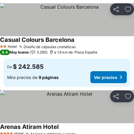
Compartir
Ag
Casual Colours Barcelona
Hotel
Diseño de cápsulas cromáticas
2 Estrellas
8,4
Muy bueno
5.285
a 1.6 km de: Plaza España
$ 242.585
De
Mira precios de
9 páginas
Ver precios
Compartir
Ag
Arenas Atiram Hotel
Hotel
Acceso a gimnasio y sauna