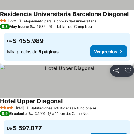
Residencia Universitaria Barcelona Diagonal
Hotel
Alojamiento para la comunidad universitaria
2 Estrellas
8,3
Muy bueno
1.585
a 1.4 km de: Camp Nou
$ 455.989
De
Mira precios de
5 páginas
Ver precios
Compartir
Ag
Hotel Upper Diagonal
Hotel
Habitaciones sofisticadas y funcionales
4 Estrellas
8,9
Excelente
3.190
a 1.1 km de: Camp Nou
$ 597.077
De