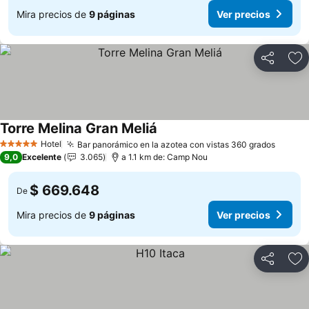
Mira precios de
9 páginas
Ver precios
Compartir
Ag
Torre Melina Gran Meliá
Hotel
Bar panorámico en la azotea con vistas 360 grados
5 Estrellas
9,0
Excelente
3.065
a 1.1 km de: Camp Nou
$ 669.648
De
Mira precios de
9 páginas
Ver precios
Compartir
Ag