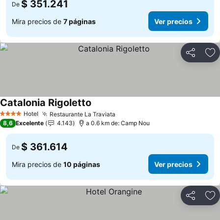
$ 351.241
De
Mira precios de
7 páginas
Ver precios
Compartir
Ag
Catalonia Rigoletto
Hotel
Restaurante La Traviata
4 Estrellas
8,6
Excelente
4.143
a 0.6 km de: Camp Nou
$ 361.614
De
Mira precios de
10 páginas
Ver precios
Compartir
Ag