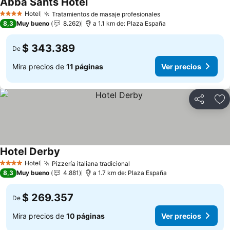
Abba Sants Hotel
Hotel
Tratamientos de masaje profesionales
4 Estrellas
8,3
Muy bueno
8.262
a 1.1 km de: Plaza España
$ 343.389
De
Mira precios de
11 páginas
Ver precios
Compartir
Ag
Hotel Derby
Hotel
Pizzería italiana tradicional
4 Estrellas
8,3
Muy bueno
4.881
a 1.7 km de: Plaza España
$ 269.357
De
Mira precios de
10 páginas
Ver precios