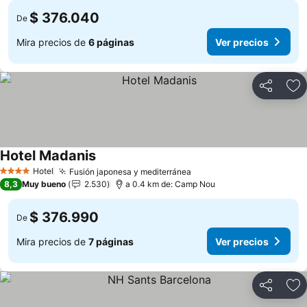
$ 376.040
De
Mira precios de
6 páginas
Ver precios
Compartir
Ag
Hotel Madanis
Hotel
Fusión japonesa y mediterránea
4 Estrellas
8,3
Muy bueno
2.530
a 0.4 km de: Camp Nou
$ 376.990
De
Mira precios de
7 páginas
Ver precios
Compartir
Ag