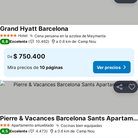
Compartir
Ag
Grand Hyatt Barcelona
Hotel
Cena peruana en la azotea de Maymanta
5 Estrellas
8,8
Excelente
10.462
a 0.6 km de: Camp Nou
$ 750.400
De
Mira precios de
10 páginas
Ver precios
Compartir
Ag
Pierre & Vacances Barcelona Sants Apartamentos
Apartamento amueblado
Cocinas bien equipadas
3 Estrellas
8,5
Excelente
4.473
a 0.6 km de: Camp Nou