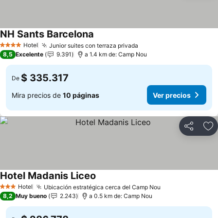
NH Sants Barcelona
Hotel
Junior suites con terraza privada
4 Estrellas
8,5
Excelente
9.391
a 1.4 km de: Camp Nou
$ 335.317
De
Mira precios de
10 páginas
Ver precios
Compartir
Ag
Hotel Madanis Liceo
Hotel
Ubicación estratégica cerca del Camp Nou
3 Estrellas
8,2
Muy bueno
2.243
a 0.5 km de: Camp Nou