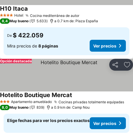
H10 Itaca
Hotel
Cocina mediterránea de autor
4 Estrellas
8,4
Muy bueno
5.633
a 0.7 km de: Plaza España
$ 422.059
De
Mira precios de
8 páginas
Ver precios
Opción destacada
Compartir
Ag
Hotelito Boutique Mercat
Apartamento amueblado
Cocinas privadas totalmente equipadas
3 Estrellas
8,0
Muy bueno
839
a 0.9 km de: Camp Nou
Elige fechas para ver los precios exactos
Ver precios