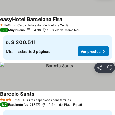
easyHotel Barcelona Fira
Hotel
Cerca de la estación Ildefons Cerdà
1 Estrellas
8,0
Muy bueno
9.478
a 2.3 km de: Camp Nou
$ 200.511
De
Mira precios de
8 páginas
Ver precios
Compartir
Ag
Barcelo Sants
Hotel
Suites espaciosas para familias
4 Estrellas
8,7
Excelente
21.897
a 0.9 km de: Plaza España