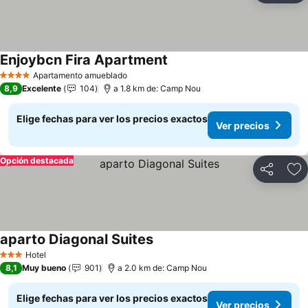
Enjoybcn Fira Apartment
Apartamento amueblado
4 Estrellas
8,9
Excelente
104
a 1.8 km de: Camp Nou
Elige fechas para ver los precios exactos
Ver precios
Opción destacada
Compartir
Ag
aparto Diagonal Suites
Hotel
3 Estrellas
8,1
Muy bueno
901
a 2.0 km de: Camp Nou
Elige fechas para ver los precios exactos
Ver precios