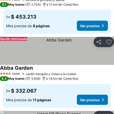
4 Estrellas
8,1
Muy bueno
2.704
a 1.1 km de: Camp Nou
$ 453.213
De
Mira precios de
8 páginas
Ver precios
Opción destacada
Compartir
Ag
Abba Garden
Hotel
Jardín tranquilo y vistas a la ciudad
4 Estrellas
8,3
Muy bueno
5.626
a 1.8 km de: Camp Nou
$ 332.067
De
Mira precios de
11 páginas
Ver precios