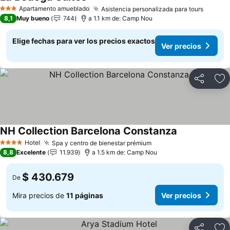
Apartamento amueblado
Asistencia personalizada para tours
3 Estrellas
8,1
Muy bueno
744
a 1.1 km de: Camp Nou
Elige fechas para ver los precios exactos
Ver precios
Compartir
Ag
NH Collection Barcelona Constanza
Hotel
Spa y centro de bienestar prémium
4 Estrellas
8,8
Excelente
11.939
a 1.5 km de: Camp Nou
$ 430.679
De
Mira precios de
11 páginas
Ver precios