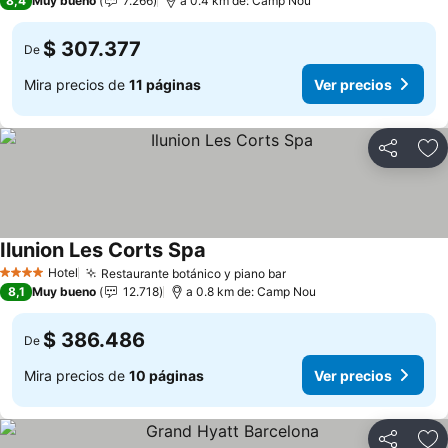
8,4
Muy bueno
7.266
a 0.4 km de: Camp Nou
$ 307.377
De
Mira precios de
11 páginas
Ver precios
Compartir
Ag
Ilunion Les Corts Spa
Hotel
Restaurante botánico y piano bar
4 Estrellas
8,1
Muy bueno
12.718
a 0.8 km de: Camp Nou
$ 386.486
De
Mira precios de
10 páginas
Ver precios