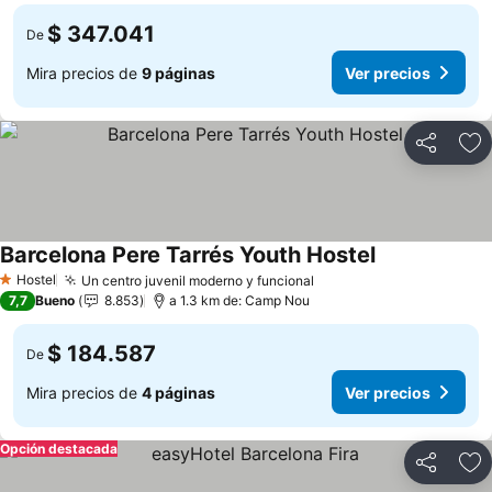
$ 347.041
De
Mira precios de
9 páginas
Ver precios
Compartir
Ag
Barcelona Pere Tarrés Youth Hostel
Hostel
Un centro juvenil moderno y funcional
1 Estrellas
7,7
Bueno
8.853
a 1.3 km de: Camp Nou
$ 184.587
De
Mira precios de
4 páginas
Ver precios
Opción destacada
Compartir
Ag