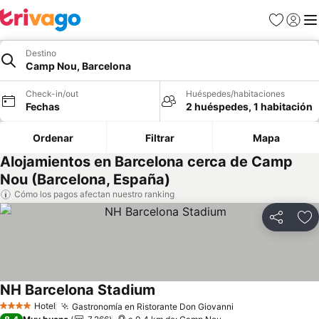
Favoritos
Iniciar 
Me
Destino
Camp Nou, Barcelona
Check-in/out
Huéspedes/habitaciones
Fechas
2 huéspedes, 1 habitación
Ordenar
Filtrar
Mapa
Alojamientos en Barcelona cerca de Camp
Nou (Barcelona, España)
Cómo los pagos afectan nuestro ranking
Compartir
Ag
NH Barcelona Stadium
Hotel
Gastronomía en Ristorante Don Giovanni
4 Estrellas