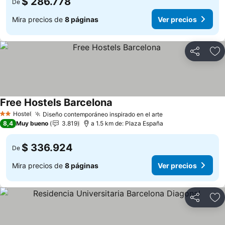
$ 286.778
De
Mira precios de
8 páginas
Ver precios
Compartir
Ag
Free Hostels Barcelona
Hostel
Diseño contemporáneo inspirado en el arte
2 Estrellas
8,4
Muy bueno
3.819
a 1.5 km de: Plaza España
$ 336.924
De
Mira precios de
8 páginas
Ver precios
Compartir
Ag