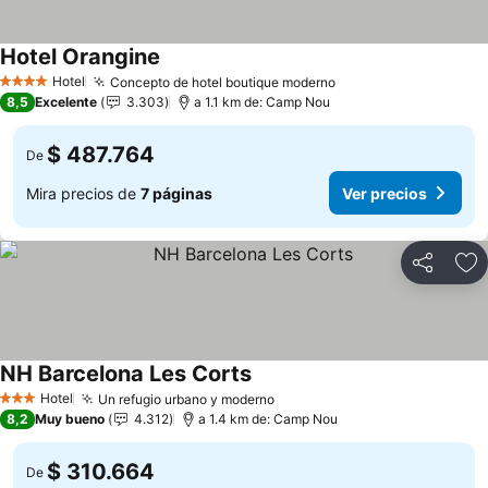
Hotel Orangine
Hotel
Concepto de hotel boutique moderno
4 Estrellas
8,5
Excelente
3.303
a 1.1 km de: Camp Nou
$ 487.764
De
Mira precios de
7 páginas
Ver precios
Compartir
Ag
NH Barcelona Les Corts
Hotel
Un refugio urbano y moderno
3 Estrellas
8,2
Muy bueno
4.312
a 1.4 km de: Camp Nou
$ 310.664
De