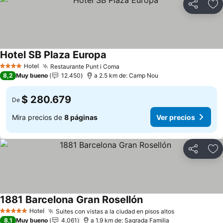
Compartir
Ag
Hotel SB Plaza Europa
Hotel
Restaurante Punt i Coma
4 Estrellas
8,2
Muy bueno
12.450
a 2.5 km de: Camp Nou
$ 280.679
De
Mira precios de
8 páginas
Ver precios
Compartir
Ag
1881 Barcelona Gran Rosellón
Hotel
Suites con vistas a la ciudad en pisos altos
5 Estrellas
8,1
Muy bueno
4.061
a 1.9 km de: Sagrada Familia