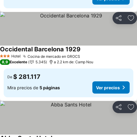
Compartir
Ag
Occidental Barcelona 1929
Hotel
Cocina de mercado en GROCS
3 Estrellas
8,9
Excelente
5.345
a 2.2 km de: Camp Nou
$ 281.117
De
Mira precios de
5 páginas
Ver precios
Compartir
Ag