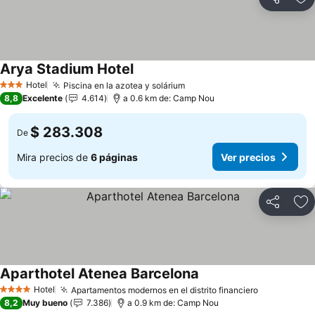
Compartir
Ag
Arya Stadium Hotel
Hotel
Piscina en la azotea y solárium
3 Estrellas
8,8
Excelente
4.614
a 0.6 km de: Camp Nou
$ 283.308
De
Mira precios de
6 páginas
Ver precios
Compartir
Ag
Aparthotel Atenea Barcelona
Hotel
Apartamentos modernos en el distrito financiero
4 Estrellas
8,2
Muy bueno
7.386
a 0.9 km de: Camp Nou