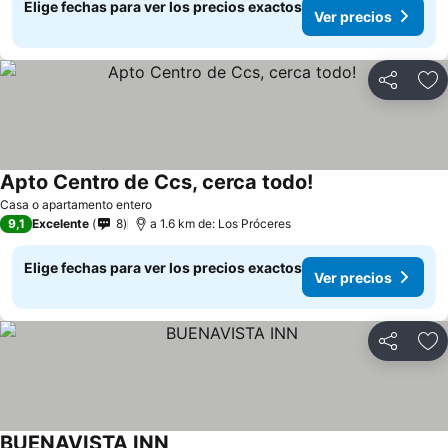
Elige fechas para ver los precios exactos
Ver precios
Compartir
Ag
Apto Centro de Ccs, cerca todo!
Casa o apartamento entero
9,1
Excelente
8
a 1.6 km de: Los Próceres
Elige fechas para ver los precios exactos
Ver precios
Compartir
Ag
BUENAVISTA INN