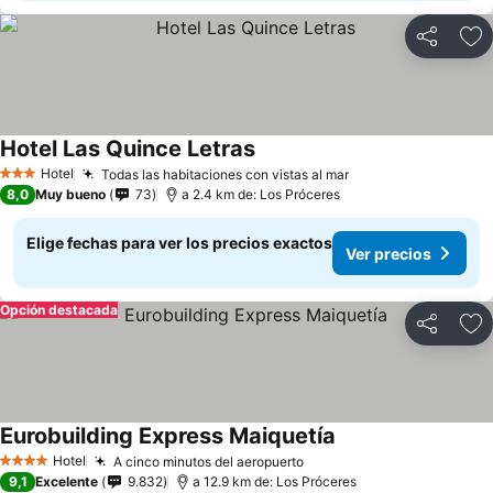
Compartir
Ag
Hotel Las Quince Letras
Hotel
Todas las habitaciones con vistas al mar
3 Estrellas
8,0
Muy bueno
73
a 2.4 km de: Los Próceres
Elige fechas para ver los precios exactos
Ver precios
Opción destacada
Compartir
Ag
Eurobuilding Express Maiquetía
Hotel
A cinco minutos del aeropuerto
4 Estrellas
9,1
Excelente
9.832
a 12.9 km de: Los Próceres