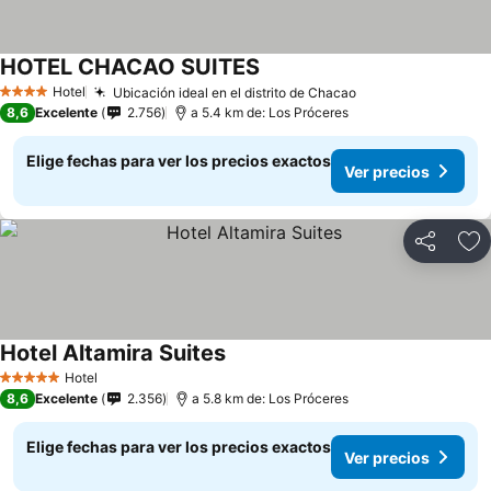
HOTEL CHACAO SUITES
Hotel
Ubicación ideal en el distrito de Chacao
4 Estrellas
8,6
Excelente
2.756
a 5.4 km de: Los Próceres
Elige fechas para ver los precios exactos
Ver precios
Compartir
Ag
Hotel Altamira Suites
Hotel
5 Estrellas
8,6
Excelente
2.356
a 5.8 km de: Los Próceres
Elige fechas para ver los precios exactos
Ver precios