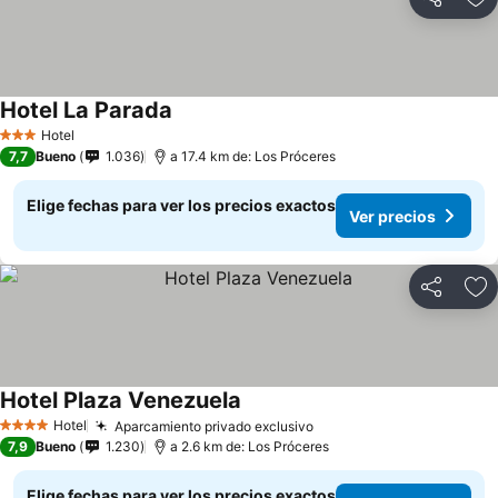
Compartir
Ag
Hotel La Parada
Hotel
3 Estrellas
7,7
Bueno
1.036
a 17.4 km de: Los Próceres
Elige fechas para ver los precios exactos
Ver precios
Compartir
Ag
Hotel Plaza Venezuela
Hotel
Aparcamiento privado exclusivo
4 Estrellas
7,9
Bueno
1.230
a 2.6 km de: Los Próceres
Elige fechas para ver los precios exactos