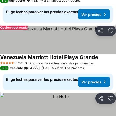
8,2
Muy bueno
158
a 5.1 km de: Los Próceres
Elige fechas para ver los precios exactos
Ver precios
Opción destacada
Compartir
Ag
Venezuela Marriott Hotel Playa Grande
Hotel
Piscina en la azotea con vistas panorámicas
5 Estrellas
8,6
Excelente
4.227
a 16.5 km de: Los Próceres
Elige fechas para ver los precios exactos
Ver precios
Compartir
Ag