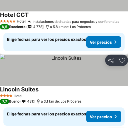
Hotel CCT
Hotel
Instalaciones dedicadas para negocios y conferencias
5 Estrellas
8,5
Excelente
4.778
a 5.8 km de: Los Próceres
Elige fechas para ver los precios exactos
Ver precios
Compartir
Ag
Lincoln Suites
Hotel
4 Estrellas
7,7
Bueno
481
a 3.1 km de: Los Próceres
Elige fechas para ver los precios exactos
Ver precios