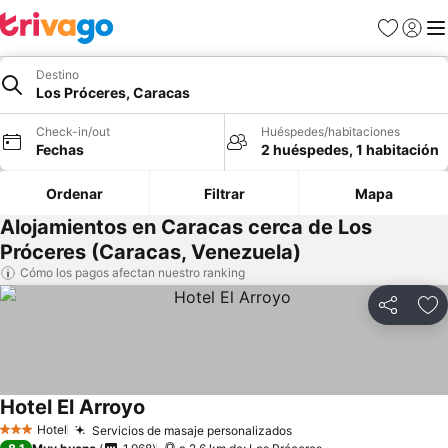
Favoritos
Iniciar 
Me
Destino
Los Próceres, Caracas
Check-in/out
Huéspedes/habitaciones
Fechas
2 huéspedes, 1 habitación
Ordenar
Filtrar
Mapa
Alojamientos en Caracas cerca de Los
Próceres (Caracas, Venezuela)
Cómo los pagos afectan nuestro ranking
Compartir
Ag
Hotel El Arroyo
Hotel
Servicios de masaje personalizados
3 Estrellas