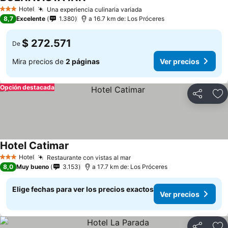
Hotel
Una experiencia culinaria variada
3 Estrellas
8,7
Excelente
1.380
a 16.7 km de: Los Próceres
$ 272.571
De
Mira precios de
2 páginas
Ver precios
Opción destacada
Compartir
Ag
Hotel Catimar
Hotel
Restaurante con vistas al mar
3 Estrellas
8,0
Muy bueno
3.153
a 17.7 km de: Los Próceres
Elige fechas para ver los precios exactos
Ver precios