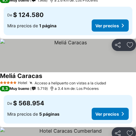
8,1
Muy bueno
1.968
a 2.6 km de: Los Próceres
$ 124.580
De
Mira precios de
1 página
Ver precios
Compartir
Ag
Meliá Caracas
Hotel
Acceso a helipuerto con vistas a la ciudad
5 Estrellas
8,3
Muy bueno
5.719
a 3.4 km de: Los Próceres
$ 568.954
De
Mira precios de
5 páginas
Ver precios