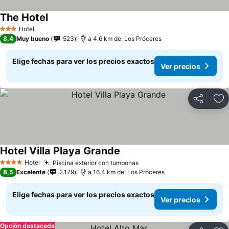
The Hotel
Hotel
3 Estrellas
8,4
Muy bueno
523
a 4.6 km de: Los Próceres
Elige fechas para ver los precios exactos
Ver precios
Compartir
Ag
Hotel Villa Playa Grande
Hotel
Piscina exterior con tumbonas
4 Estrellas
8,5
Excelente
2.179
a 16.4 km de: Los Próceres
Elige fechas para ver los precios exactos
Ver precios
Opción destacada