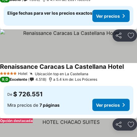
Elige fechas para ver los precios exactos
Ver precios
Compartir
Ag
Renaissance Caracas La Castellana Hotel
Hotel
Ubicación top en La Castellana
5 Estrellas
9,0
Excelente
4.518
a 5.4 km de: Los Próceres
$ 726.551
De
Mira precios de
7 páginas
Ver precios
Opción destacada
Compartir
Ag