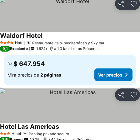
Compartir
Ag
Waldorf Hotel
Hotel
Restaurante ítalo-mediterráneo y Sky bar
4 Estrellas
9,1
Excelente
1.624
a 1.3 km de: Los Próceres
$ 647.954
De
Mira precios de
2 páginas
Ver precios
Compartir
Ag
Hotel Las Americas
Hotel
Parking privado seguro
3 Estrellas
7,6
Bueno
1.305
a 4.1 km de: Los Próceres