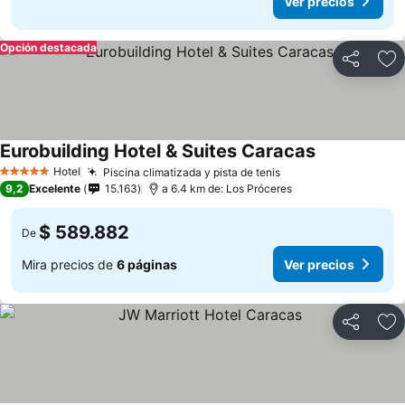
Ver precios
Opción destacada
Compartir
Ag
Eurobuilding Hotel & Suites Caracas
Hotel
Piscina climatizada y pista de tenis
5 Estrellas
9,2
Excelente
15.163
a 6.4 km de: Los Próceres
$ 589.882
De
Mira precios de
6 páginas
Ver precios
Compartir
Ag