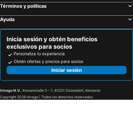
Henri Pittier National Park
Lago Valencia
Términos y políticas
Embassy Suites by Hilton Caracas
President Caracas
Avila
Hotel Renovación
Ayuda
D&D Inn Hotels
Savoy
La Floresta
Beethoven
Inicia sesión y obtén beneficios
Apartment in Altamira Caracas View of Avila
Hotel El Ceibo
exclusivos para socios
Playa Grande Caribe Hotel & Marina
Personaliza tu experiencia
Obtén ofertas y precios para socios
Iniciar sesión
trivago N.V.
, Kesselstraße 5 – 7, 40221 Düsseldorf, Alemania
Copyright 2026 trivago | Todos los derechos reservados.