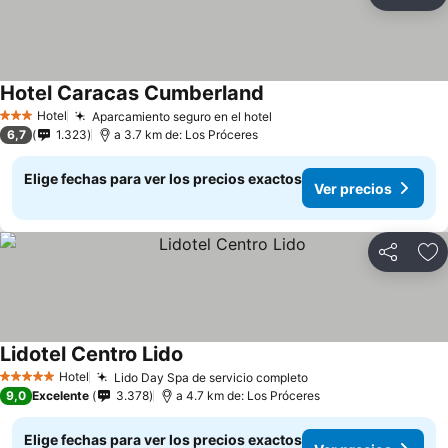
Compartir
Ag
Hotel Caracas Cumberland
Hotel
Aparcamiento seguro en el hotel
3 Estrellas
6,7
1.323
a 3.7 km de: Los Próceres
Elige fechas para ver los precios exactos
Ver precios
Compartir
Ag
Lidotel Centro Lido
Hotel
Lido Day Spa de servicio completo
5 Estrellas
9,0
Excelente
3.378
a 4.7 km de: Los Próceres
Elige fechas para ver los precios exactos