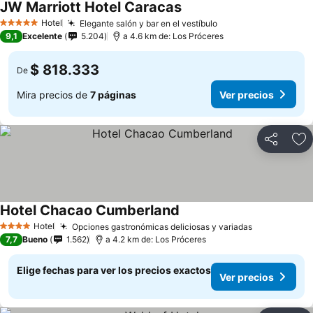
JW Marriott Hotel Caracas
Hotel
Elegante salón y bar en el vestíbulo
5 Estrellas
9,1
Excelente
5.204
a 4.6 km de: Los Próceres
$ 818.333
De
Mira precios de
7 páginas
Ver precios
Compartir
Ag
Hotel Chacao Cumberland
Hotel
Opciones gastronómicas deliciosas y variadas
4 Estrellas
7,7
Bueno
1.562
a 4.2 km de: Los Próceres
Elige fechas para ver los precios exactos
Ver precios