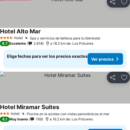
Compartir
Ag
Hotel Alto Mar
Hotel
Spa y servicios de belleza para tu bienestar
4 Estrellas
8,7
Excelente
2.818
a 18.2 km de: Los Próceres
Elige fechas para ver los precios exactos
Ver precios
Compartir
Ag
Hotel Miramar Suites
Hotel
Piscina en la azotea con vistas panorámicas al mar
3 Estrellas
8,1
Muy bueno
769
a 16.2 km de: Los Próceres