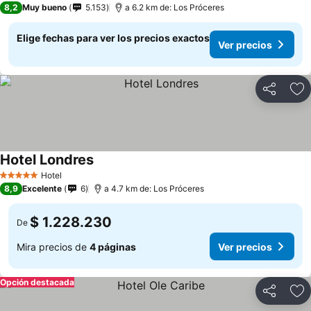
8,2
Muy bueno
5.153
a 6.2 km de: Los Próceres
Elige fechas para ver los precios exactos
Ver precios
Compartir
Ag
Hotel Londres
Hotel
5 Estrellas
8,9
Excelente
6
a 4.7 km de: Los Próceres
$ 1.228.230
De
Mira precios de
4 páginas
Ver precios
Opción destacada
Compartir
Ag