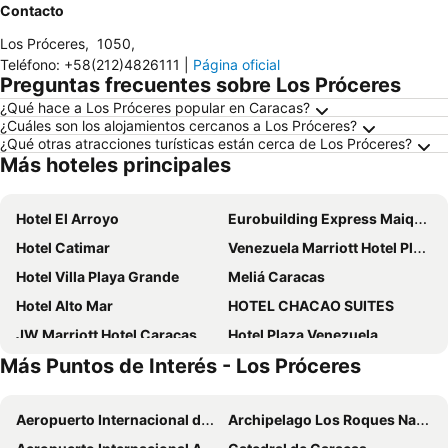
Contacto
Los Próceres
,
1050
,
Teléfono
:
+58(212)4826111
|
Página oficial
Preguntas frecuentes sobre Los Próceres
¿Qué hace a Los Próceres popular en Caracas?
¿Cuáles son los alojamientos cercanos a Los Próceres?
¿Qué otras atracciones turísticas están cerca de Los Próceres?
Más hoteles principales
Hotel El Arroyo
Eurobuilding Express Maiquetía
Hotel Catimar
Venezuela Marriott Hotel Playa Grande
Hotel Villa Playa Grande
Meliá Caracas
Hotel Alto Mar
HOTEL CHACAO SUITES
JW Marriott Hotel Caracas
Hotel Plaza Venezuela
Más Puntos de Interés - Los Próceres
Hotel brisas del mar 2022
Eurobuilding Hotel & Suites Caracas
Renaissance Caracas La Castellana Hotel
Hotel Ole Caribe
Aeropuerto Internacional de Maiquetía Simón Bolívar
Archipelago Los Roques National Park
Lidotel Centro Lido
HOTEL MUEVETE POR VARGAS