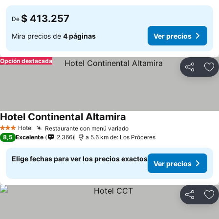
$ 413.257
De
Mira precios de
4 páginas
Ver precios
Opción destacada
Compartir
Ag
Hotel Continental Altamira
Hotel
Restaurante con menú variado
3 Estrellas
8,5
Excelente
2.366
a 5.6 km de: Los Próceres
Elige fechas para ver los precios exactos
Ver precios
Compartir
Ag