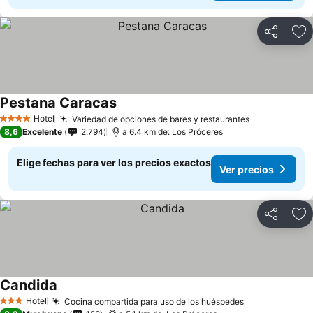
Compartir
Ag
Pestana Caracas
Hotel
Variedad de opciones de bares y restaurantes
4 Estrellas
8,6
Excelente
2.794
a 6.4 km de: Los Próceres
Elige fechas para ver los precios exactos
Ver precios
Compartir
Ag
Candida
Hotel
Cocina compartida para uso de los huéspedes
3 Estrellas