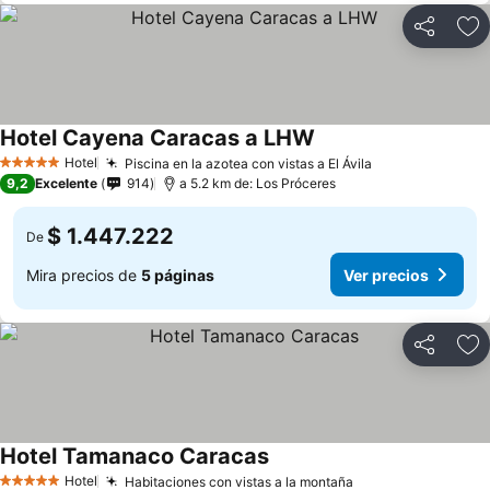
Compartir
Ag
Hotel Cayena Caracas a LHW
Hotel
Piscina en la azotea con vistas a El Ávila
5 Estrellas
9,2
Excelente
914
a 5.2 km de: Los Próceres
$ 1.447.222
De
Mira precios de
5 páginas
Ver precios
Compartir
Ag
Hotel Tamanaco Caracas
Hotel
Habitaciones con vistas a la montaña
5 Estrellas