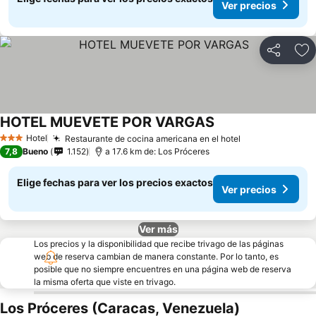
Ver precios
Compartir
Ag
HOTEL MUEVETE POR VARGAS
Hotel
Restaurante de cocina americana en el hotel
3 Estrellas
7,8
Bueno
1.152
a 17.6 km de: Los Próceres
Elige fechas para ver los precios exactos
Ver precios
Ver más
Los precios y la disponibilidad que recibe trivago de las páginas
web de reserva cambian de manera constante. Por lo tanto, es
posible que no siempre encuentres en una página web de reserva
la misma oferta que viste en trivago.
Los Próceres (Caracas, Venezuela)