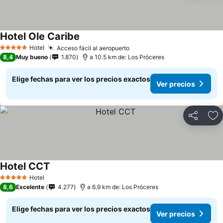
Hotel Ole Caribe
Hotel
Acceso fácil al aeropuerto
5 Estrellas
8,4
Muy bueno
1.870
a 10.5 km de: Los Próceres
Elige fechas para ver los precios exactos
Ver precios
Compartir
Ag
Hotel CCT
Hotel
5 Estrellas
8,6
Excelente
4.277
a 6.9 km de: Los Próceres
Elige fechas para ver los precios exactos
Ver precios