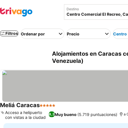
Destino
Filtros
Ordenar por
Precio
Centro 
Alojamientos en Caracas ce
Venezuela)
Meliá Caracas
5 Estrellas
Ver precios
Acceso a helipuerto
Muy bueno
(5.719 puntuaciones)
8,3
a 
con vistas a la ciudad
Ver precios