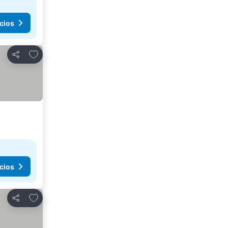
cios
Agregar a favoritos
Compartir
cios
Agregar a favoritos
Compartir