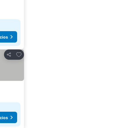
cios
Agregar a favoritos
Compartir
cios