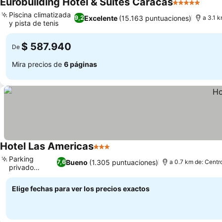
Eurobuilding Hotel & Suites Caracas
5 Estrellas
Ver p
Piscina climatizada
Excelente
(15.163 puntuaciones)
9,2
a 3.1 
y pista de tenis
Ver precios
$ 587.940
De
Mira precios de
6 páginas
Hotel Las Americas
3 Estrellas
Ver precios
Parking
Bueno
(1.305 puntuaciones)
7,6
a 0.7 km de: Centr
privado
Ver precios
seguro
Elige fechas para ver los precios exactos