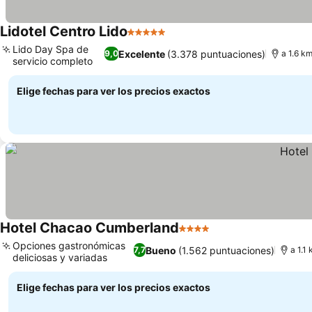
Lidotel Centro Lido
5 Estrellas
Ver precios
Lido Day Spa de
Excelente
(3.378 puntuaciones)
9,0
a 1.6 k
servicio completo
Ver precios
Elige fechas para ver los precios exactos
Hotel Chacao Cumberland
4 Estrellas
Ver precios
Opciones gastronómicas
Bueno
(1.562 puntuaciones)
7,7
a 1.1
deliciosas y variadas
Ver precios
Elige fechas para ver los precios exactos