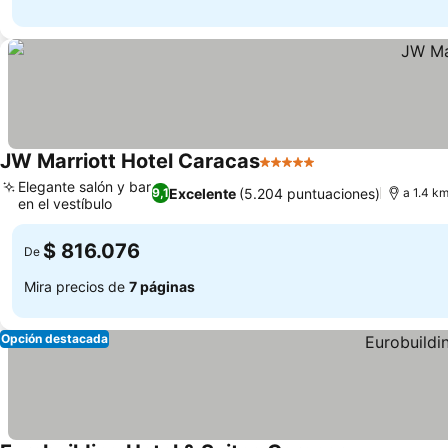
JW Marriott Hotel Caracas
5 Estrellas
Ver precios
Elegante salón y bar
Excelente
(5.204 puntuaciones)
9,1
a 1.4 k
en el vestíbulo
Ver precios
$ 816.076
De
Mira precios de
7 páginas
Opción destacada