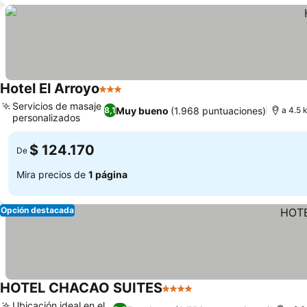
Hotel El Arroyo
3 Estrellas
Ver precios
Servicios de masaje
Muy bueno
(1.968 puntuaciones)
8,1
a 4.5 
personalizados
Ver precios
$ 124.170
De
Mira precios de
1 página
Opción destacada
HOTEL CHACAO SUITES
4 Estrellas
Ver precios
Ubicación ideal en el