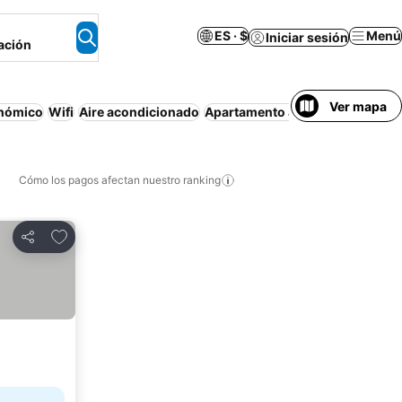
ES · $
Menú
Iniciar sesión
ación
Ver mapa
nómico
Wifi
Aire acondicionado
Apartamento amueblado
No es 
Cómo los pagos afectan nuestro ranking
Agregar a favoritos
Compartir