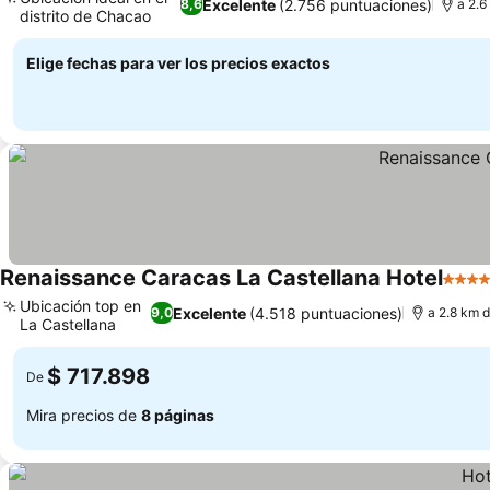
Excelente
(2.756 puntuaciones)
8,6
a 2.6
distrito de Chacao
Ver precios
Elige fechas para ver los precios exactos
Renaissance Caracas La Castellana Hotel
5 Estr
Ubicación top en
Excelente
(4.518 puntuaciones)
9,0
a 2.8 km 
La Castellana
Ver precios
$ 717.898
De
Mira precios de
8 páginas