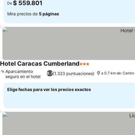
$ 559.801
De
Mira precios de
5 páginas
Hotel Caracas Cumberland
3 Estrellas
Ver precios
Aparcamiento
(1.323 puntuaciones)
6,7
a 0.7 km de: Centro
seguro en el hotel
Ver precios
Elige fechas para ver los precios exactos