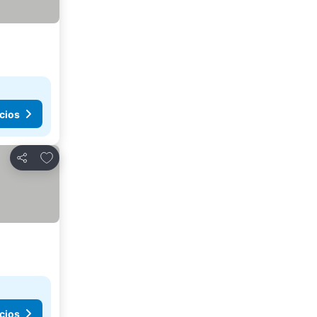
cios
Agregar a favoritos
Compartir
cios