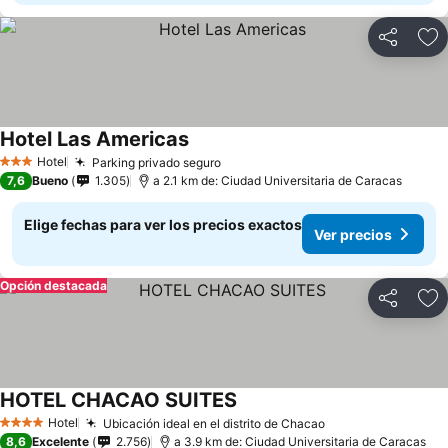
Compartir
Ag
Hotel Las Americas
Hotel
Parking privado seguro
3 Estrellas
7,6
Bueno
1.305
a 2.1 km de: Ciudad Universitaria de Caracas
Elige fechas para ver los precios exactos
Ver precios
Opción destacada
Compartir
Ag
HOTEL CHACAO SUITES
Hotel
Ubicación ideal en el distrito de Chacao
4 Estrellas
8,6
Excelente
2.756
a 3.9 km de: Ciudad Universitaria de Caracas