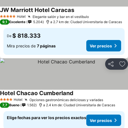
JW Marriott Hotel Caracas
Hotel
Elegante salón y bar en el vestíbulo
5 Estrellas
9,1
Excelente
5.204
a 2.7 km de: Ciudad Universitaria de Caracas
$ 818.333
De
Mira precios de
7 páginas
Ver precios
Compartir
Ag
Hotel Chacao Cumberland
Hotel
Opciones gastronómicas deliciosas y variadas
4 Estrellas
7,7
Bueno
1.562
a 2.4 km de: Ciudad Universitaria de Caracas
Elige fechas para ver los precios exactos
Ver precios