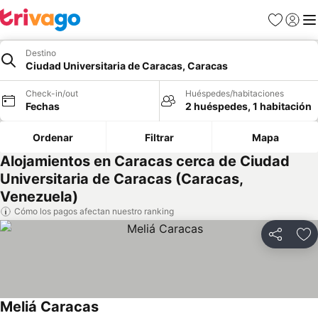
Favoritos
Iniciar 
Me
Destino
Ciudad Universitaria de Caracas, Caracas
Check-in/out
Huéspedes/habitaciones
Fechas
2 huéspedes, 1 habitación
Ordenar
Filtrar
Mapa
Alojamientos en Caracas cerca de Ciudad
Universitaria de Caracas (Caracas,
Venezuela)
Cómo los pagos afectan nuestro ranking
Compartir
Ag
Meliá Caracas