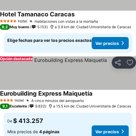
Hotel Tamanaco Caracas
Hotel
Habitaciones con vistas a la montaña
5 Estrellas
8,2
Muy bueno
5.153
a 3.9 km de: Ciudad Universitaria de Caracas
Elige fechas para ver los precios exactos
Ver precios
Opción destacada
Compartir
Ag
Eurobuilding Express Maiquetía
Hotel
A cinco minutos del aeropuerto
4 Estrellas
9,1
Excelente
9.832
a 15.5 km de: Ciudad Universitaria de Caracas
$ 413.257
De
Mira precios de
4 páginas
Ver precios