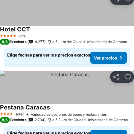
Compartir
Ag
Hotel CCT
Hotel
5 Estrellas
8,6
Excelente
4.277
a 5.1 km de: Ciudad Universitaria de Caracas
Elige fechas para ver los precios exactos
Ver precios
Compartir
Ag
Pestana Caracas
Hotel
Variedad de opciones de bares y restaurantes
4 Estrellas
8,6
Excelente
2.794
a 5.3 km de: Ciudad Universitaria de Caracas
Elige fechas para ver los precios exactos