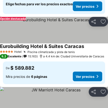
Elige fechas para ver los precios exactos
Ver precios
Opción destacada
Compartir
Ag
Eurobuilding Hotel & Suites Caracas
Hotel
Piscina climatizada y pista de tenis
5 Estrellas
9,2
Excelente
15.163
a 4.4 km de: Ciudad Universitaria de Caracas
$ 589.882
De
Mira precios de
6 páginas
Ver precios
Compartir
Ag