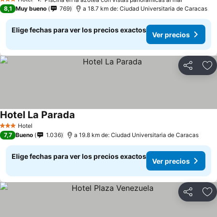
3 Estrellas
8,1
Muy bueno
769
a 18.7 km de: Ciudad Universitaria de Caracas
Elige fechas para ver los precios exactos
Ver precios
Compartir
Ag
Hotel La Parada
Hotel
3 Estrellas
7,7
Bueno
1.036
a 19.8 km de: Ciudad Universitaria de Caracas
Elige fechas para ver los precios exactos
Ver precios
Compartir
Ag