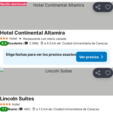
Opción destacada
Compartir
Ag
Hotel Continental Altamira
Hotel
Restaurante con menú variado
3 Estrellas
8,5
Excelente
2.366
a 4.5 km de: Ciudad Universitaria de Caracas
Elige fechas para ver los precios exactos
Ver precios
Compartir
Ag
Lincoln Suites
Hotel
4 Estrellas
7,7
Bueno
481
a 1.3 km de: Ciudad Universitaria de Caracas