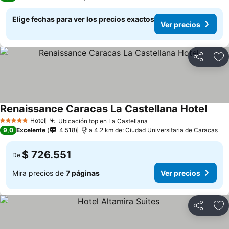
Elige fechas para ver los precios exactos
Ver precios
Compartir
Ag
Renaissance Caracas La Castellana Hotel
Hotel
Ubicación top en La Castellana
5 Estrellas
9,0
Excelente
4.518
a 4.2 km de: Ciudad Universitaria de Caracas
$ 726.551
De
Mira precios de
7 páginas
Ver precios
Compartir
Ag