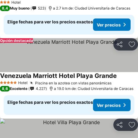
Hotel
3 Estrellas
8,4
Muy bueno
523
a 2.7 km de: Ciudad Universitaria de Caracas
Elige fechas para ver los precios exactos
Ver precios
Opción destacada
Compartir
Ag
Venezuela Marriott Hotel Playa Grande
Hotel
Piscina en la azotea con vistas panorámicas
5 Estrellas
8,6
Excelente
4.227
a 19.0 km de: Ciudad Universitaria de Caracas
Elige fechas para ver los precios exactos
Ver precios
Compartir
Ag