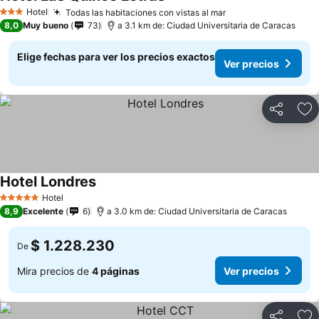
Hotel
Todas las habitaciones con vistas al mar
3 Estrellas
8,0
Muy bueno
73
a 3.1 km de: Ciudad Universitaria de Caracas
Elige fechas para ver los precios exactos
Ver precios
Compartir
Ag
Hotel Londres
Hotel
5 Estrellas
8,9
Excelente
6
a 3.0 km de: Ciudad Universitaria de Caracas
$ 1.228.230
De
Mira precios de
4 páginas
Ver precios