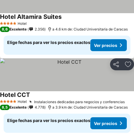
Hotel Altamira Suites
Hotel
5 Estrellas
8,6
Excelente
2.356
a 4.6 km de: Ciudad Universitaria de Caracas
Elige fechas para ver los precios exactos
Ver precios
Compartir
Ag
Hotel CCT
Hotel
Instalaciones dedicadas para negocios y conferencias
5 Estrellas
8,5
Excelente
4.778
a 3.9 km de: Ciudad Universitaria de Caracas
Elige fechas para ver los precios exactos
Ver precios