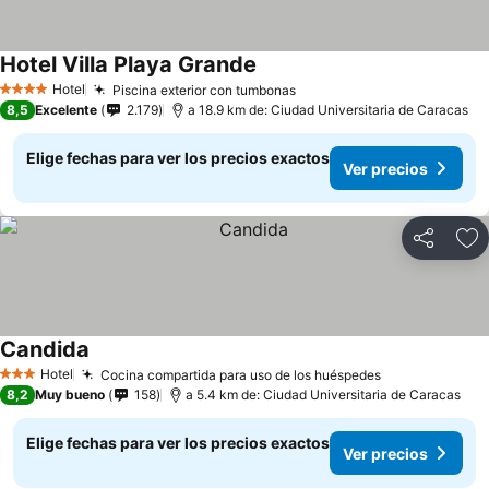
Hotel Villa Playa Grande
Hotel
Piscina exterior con tumbonas
4 Estrellas
8,5
Excelente
2.179
a 18.9 km de: Ciudad Universitaria de Caracas
Elige fechas para ver los precios exactos
Ver precios
Compartir
Ag
Candida
Hotel
Cocina compartida para uso de los huéspedes
3 Estrellas
8,2
Muy bueno
158
a 5.4 km de: Ciudad Universitaria de Caracas
Elige fechas para ver los precios exactos
Ver precios