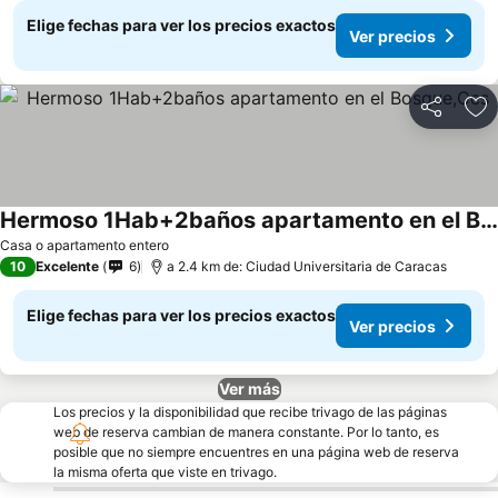
Elige fechas para ver los precios exactos
Ver precios
Compartir
Ag
Hermoso 1Hab+2baños apartamento en el Bosque,Ccs
Casa o apartamento entero
10
Excelente
6
a 2.4 km de: Ciudad Universitaria de Caracas
Elige fechas para ver los precios exactos
Ver precios
Ver más
Los precios y la disponibilidad que recibe trivago de las páginas
web de reserva cambian de manera constante. Por lo tanto, es
posible que no siempre encuentres en una página web de reserva
la misma oferta que viste en trivago.