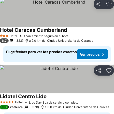
Compartir
Ag
Hotel Caracas Cumberland
Hotel
Aparcamiento seguro en el hotel
3 Estrellas
6,7
1.323
a 2.0 km de: Ciudad Universitaria de Caracas
Elige fechas para ver los precios exactos
Ver precios
Compartir
Ag
Lidotel Centro Lido
Hotel
Lido Day Spa de servicio completo
5 Estrellas
9,0
Excelente
3.378
a 3.0 km de: Ciudad Universitaria de Caracas