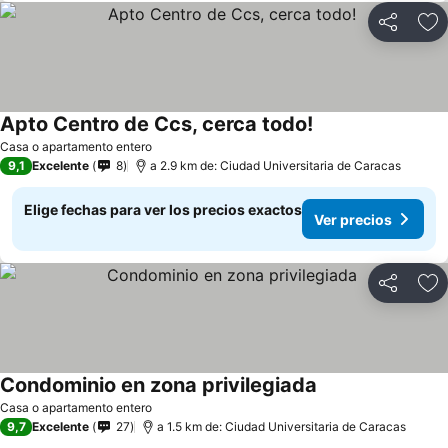
Compartir
Ag
Apto Centro de Ccs, cerca todo!
Casa o apartamento entero
9,1
Excelente
8
a 2.9 km de: Ciudad Universitaria de Caracas
Elige fechas para ver los precios exactos
Ver precios
Compartir
Ag
Condominio en zona privilegiada
Casa o apartamento entero
9,7
Excelente
27
a 1.5 km de: Ciudad Universitaria de Caracas