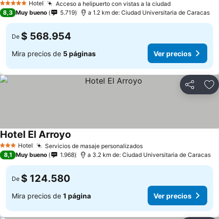
Hotel
Acceso a helipuerto con vistas a la ciudad
5 Estrellas
8,3
Muy bueno
5.719
a 1.2 km de: Ciudad Universitaria de Caracas
$ 568.954
De
Mira precios de
5 páginas
Ver precios
Compartir
Ag
Hotel El Arroyo
Hotel
Servicios de masaje personalizados
3 Estrellas
8,1
Muy bueno
1.968
a 3.2 km de: Ciudad Universitaria de Caracas
$ 124.580
De
Mira precios de
1 página
Ver precios