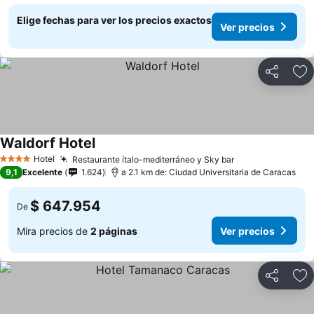
Elige fechas para ver los precios exactos
Ver precios
Compartir
Ag
Waldorf Hotel
Hotel
Restaurante ítalo-mediterráneo y Sky bar
4 Estrellas
9,1
Excelente
1.624
a 2.1 km de: Ciudad Universitaria de Caracas
$ 647.954
De
Mira precios de
2 páginas
Ver precios
Compartir
Ag