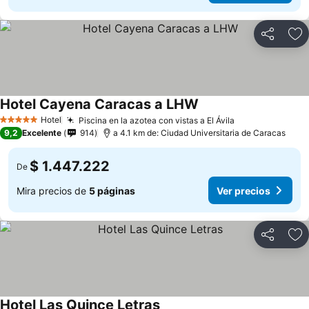
Compartir
Ag
Hotel Cayena Caracas a LHW
Hotel
Piscina en la azotea con vistas a El Ávila
5 Estrellas
9,2
Excelente
914
a 4.1 km de: Ciudad Universitaria de Caracas
$ 1.447.222
De
Mira precios de
5 páginas
Ver precios
Compartir
Ag
Hotel Las Quince Letras