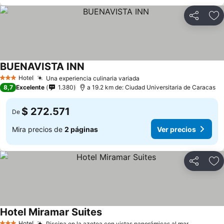
Compartir
Ag
BUENAVISTA INN
Hotel
Una experiencia culinaria variada
3 Estrellas
8,7
Excelente
1.380
a 19.2 km de: Ciudad Universitaria de Caracas
$ 272.571
De
Mira precios de
2 páginas
Ver precios
Compartir
Ag
Hotel Miramar Suites
Hotel
Piscina en la azotea con vistas panorámicas al mar