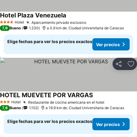
Hotel Plaza Venezuela
Hotel
Aparcamiento privado exclusivo
4 Estrellas
7,9
Bueno
1.230
a 0.9 km de: Ciudad Universitaria de Caracas
Elige fechas para ver los precios exactos
Ver precios
Compartir
Ag
HOTEL MUEVETE POR VARGAS
Hotel
Restaurante de cocina americana en el hotel
3 Estrellas
7,8
Bueno
1.152
a 19.9 km de: Ciudad Universitaria de Caracas
Elige fechas para ver los precios exactos
Ver precios