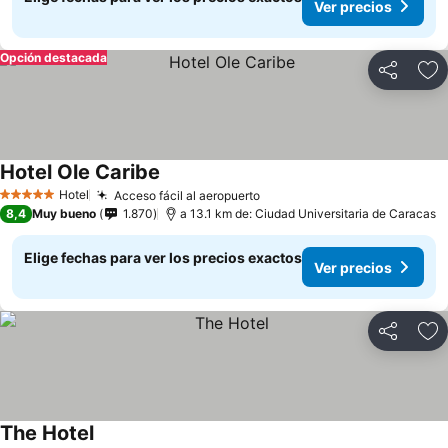
Ver precios
Opción destacada
Compartir
Ag
Hotel Ole Caribe
Hotel
Acceso fácil al aeropuerto
5 Estrellas
8,4
Muy bueno
1.870
a 13.1 km de: Ciudad Universitaria de Caracas
Elige fechas para ver los precios exactos
Ver precios
Compartir
Ag
The Hotel