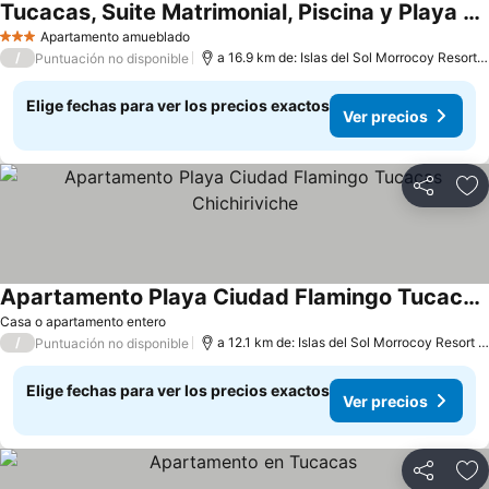
Tucacas, Suite Matrimonial, Piscina y Playa Privada
Apartamento amueblado
3 Estrellas
/
a 16.9 km de: Islas del Sol Morrocoy Resort Chichiriviche
Puntuación no disponible
Elige fechas para ver los precios exactos
Ver precios
Compartir
Ag
Apartamento Playa Ciudad Flamingo Tucacas Chichiriviche
Casa o apartamento entero
/
a 12.1 km de: Islas del Sol Morrocoy Resort Chichiriviche
Puntuación no disponible
Elige fechas para ver los precios exactos
Ver precios
Compartir
Ag