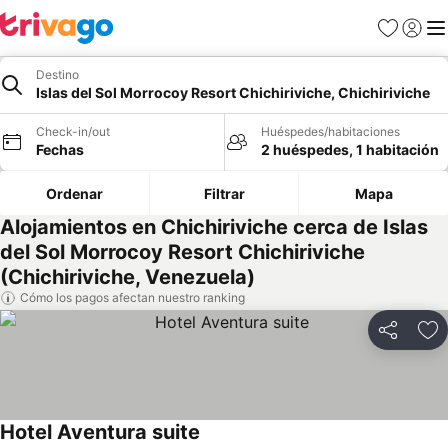
Favoritos
Iniciar 
Me
Destino
Islas del Sol Morrocoy Resort Chichiriviche, Chichiriviche
Check-in/out
Huéspedes/habitaciones
Fechas
2 huéspedes, 1 habitación
Ordenar
Filtrar
Mapa
Alojamientos en Chichiriviche cerca de Islas
del Sol Morrocoy Resort Chichiriviche
(Chichiriviche, Venezuela)
Cómo los pagos afectan nuestro ranking
Compartir
Ag
Hotel Aventura suite