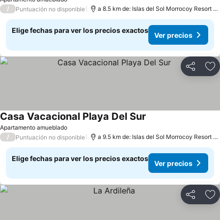
/
a 8.5 km de: Islas del Sol Morrocoy Resort Chichiriviche
Puntuación no disponible
Elige fechas para ver los precios exactos
Ver precios
Compartir
Ag
Casa Vacacional Playa Del Sur
Apartamento amueblado
/
a 9.5 km de: Islas del Sol Morrocoy Resort Chichiriviche
Puntuación no disponible
Elige fechas para ver los precios exactos
Ver precios
Compartir
Ag