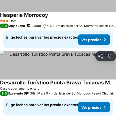
Hesperia Morrocoy
Hotel
3 Estrellas
8,0
Muy bueno
1.009
a 17.9 km de: Islas del Sol Morrocoy Resort Chichiriviche
Elige fechas para ver los precios exactos
Ver precios
Compartir
Ag
Desarrollo Turístico Punta Brava Tucacas Morrocoy
Casa o apartamento entero
9,0
Excelente
38
a 8.9 km de: Islas del Sol Morrocoy Resort Chichiriviche
Elige fechas para ver los precios exactos
Ver precios