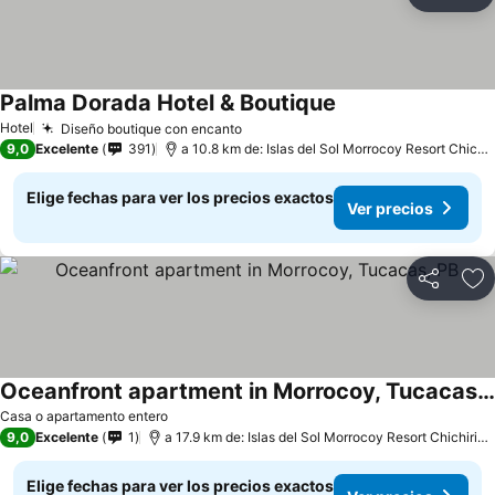
Compartir
Ag
Palma Dorada Hotel & Boutique
Hotel
Diseño boutique con encanto
9,0
Excelente
391
a 10.8 km de: Islas del Sol Morrocoy Resort Chichiriviche
Elige fechas para ver los precios exactos
Ver precios
Compartir
Ag
Oceanfront apartment in Morrocoy, Tucacas, PB
Casa o apartamento entero
9,0
Excelente
1
a 17.9 km de: Islas del Sol Morrocoy Resort Chichiriviche
Elige fechas para ver los precios exactos