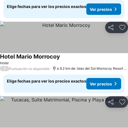
Elige fechas para ver los precios exactos
Ver precios
Compartir
Ag
Hotel Mario Morrocoy
Hotel
/
a 9.2 km de: Islas del Sol Morrocoy Resort Chichiriviche
Puntuación no disponible
Elige fechas para ver los precios exactos
Ver precios
Compartir
Ag