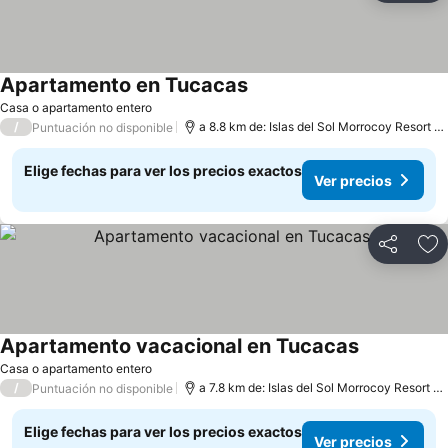
Apartamento en Tucacas
Casa o apartamento entero
/
a 8.8 km de: Islas del Sol Morrocoy Resort Chichiriviche
Puntuación no disponible
Elige fechas para ver los precios exactos
Ver precios
Compartir
Ag
Apartamento vacacional en Tucacas
Casa o apartamento entero
/
a 7.8 km de: Islas del Sol Morrocoy Resort Chichiriviche
Puntuación no disponible
Elige fechas para ver los precios exactos
Ver precios