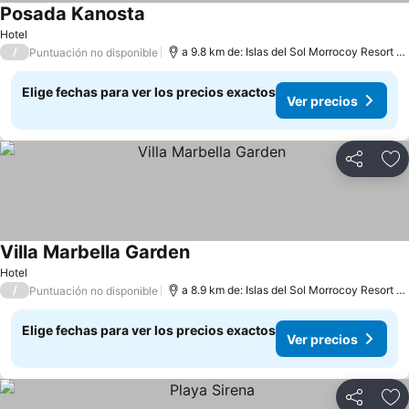
Posada Kanosta
Hotel
/
a 9.8 km de: Islas del Sol Morrocoy Resort Chichiriviche
Puntuación no disponible
Elige fechas para ver los precios exactos
Ver precios
Compartir
Ag
Villa Marbella Garden
Hotel
/
a 8.9 km de: Islas del Sol Morrocoy Resort Chichiriviche
Puntuación no disponible
Elige fechas para ver los precios exactos
Ver precios
Compartir
Ag