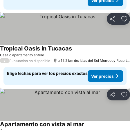
Ver precios
Compartir
Ag
Tropical Oasis in Tucacas
Casa o apartamento entero
/
a 15.2 km de: Islas del Sol Morrocoy Resort Chichiriviche
Puntuación no disponible
Elige fechas para ver los precios exactos
Ver precios
Compartir
Ag
Apartamento con vista al mar