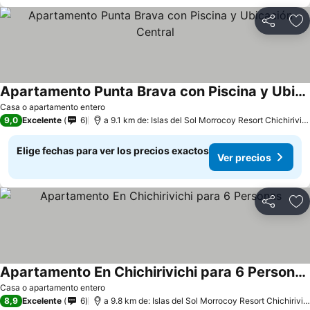
Compartir
Ag
Apartamento Punta Brava con Piscina y Ubicación Central
Casa o apartamento entero
9,0
Excelente
6
a 9.1 km de: Islas del Sol Morrocoy Resort Chichiriviche
Elige fechas para ver los precios exactos
Ver precios
Compartir
Ag
Apartamento En Chichirivichi para 6 Personas
Casa o apartamento entero
8,9
Excelente
6
a 9.8 km de: Islas del Sol Morrocoy Resort Chichiriviche