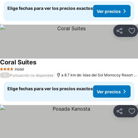
Elige fechas para ver los precios exactos
Ver precios
Compartir
Ag
Coral Suites
Hotel
4 Estrellas
/
a 8.7 km de: Islas del Sol Morrocoy Resort Chichiriviche
Puntuación no disponible
Elige fechas para ver los precios exactos
Ver precios
Compartir
Ag