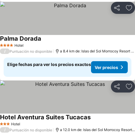
Compartir
Ag
Palma Dorada
Hotel
4 Estrellas
/
a 8.4 km de: Islas del Sol Morrocoy Resort Chichiriviche
Puntuación no disponible
Elige fechas para ver los precios exactos
Ver precios
Compartir
Ag
Hotel Aventura Suites Tucacas
Hotel
3 Estrellas
/
a 12.0 km de: Islas del Sol Morrocoy Resort Chichiriviche
Puntuación no disponible