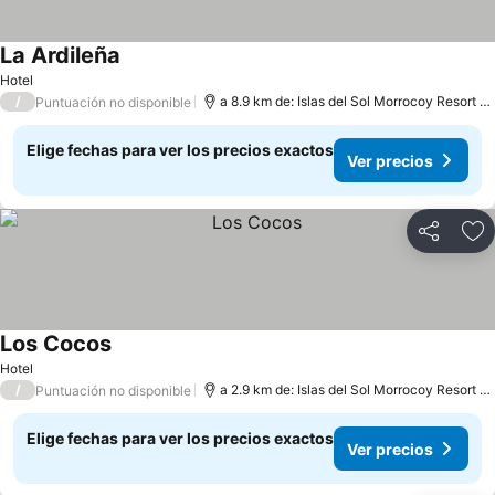
La Ardileña
Hotel
/
a 8.9 km de: Islas del Sol Morrocoy Resort Chichiriviche
Puntuación no disponible
Elige fechas para ver los precios exactos
Ver precios
Compartir
Ag
Los Cocos
Hotel
/
a 2.9 km de: Islas del Sol Morrocoy Resort Chichiriviche
Puntuación no disponible
Elige fechas para ver los precios exactos
Ver precios