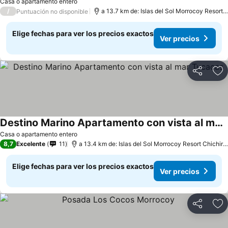
Casa o apartamento entero
/
a 13.7 km de: Islas del Sol Morrocoy Resort Chichiriviche
Puntuación no disponible
Elige fechas para ver los precios exactos
Ver precios
Compartir
Ag
Destino Marino Apartamento con vista al mar Tucacas
Casa o apartamento entero
8,7
Excelente
11
a 13.4 km de: Islas del Sol Morrocoy Resort Chichiriviche
Elige fechas para ver los precios exactos
Ver precios
Compartir
Ag