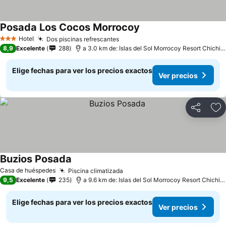
Posada Los Cocos Morrocoy
Hotel
Dos piscinas refrescantes
3 Estrellas
8,9
Excelente
288
a 3.0 km de: Islas del Sol Morrocoy Resort Chichiriviche
Elige fechas para ver los precios exactos
Ver precios
Compartir
Ag
Buzios Posada
Casa de huéspedes
Piscina climatizada
9,5
Excelente
235
a 9.6 km de: Islas del Sol Morrocoy Resort Chichiriviche
Elige fechas para ver los precios exactos
Ver precios