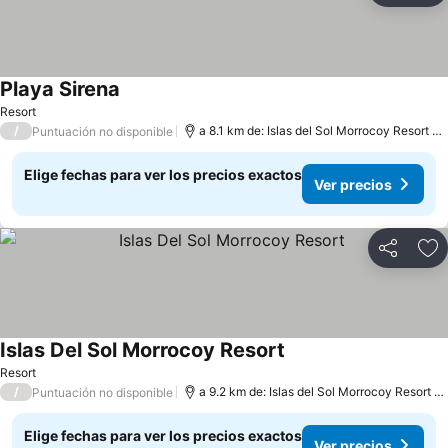
Playa Sirena
Resort
/
a 8.1 km de: Islas del Sol Morrocoy Resort Chichiriviche
Puntuación no disponible
Elige fechas para ver los precios exactos
Ver precios
Compartir
Ag
Islas Del Sol Morrocoy Resort
Resort
/
a 9.2 km de: Islas del Sol Morrocoy Resort Chichiriviche
Puntuación no disponible
Elige fechas para ver los precios exactos
Ver precios