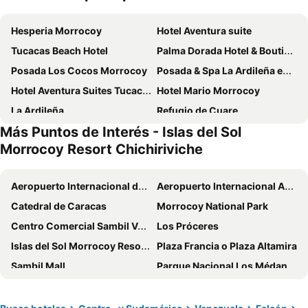
Hesperia Morrocoy
Hotel Aventura suite
Tucacas Beach Hotel
Palma Dorada Hotel & Boutique
Posada Los Cocos Morrocoy
Posada & Spa La Ardileña en Morrocoy
Hotel Aventura Suites Tucacas
Hotel Mario Morrocoy
La Ardileña
Refugio de Cuare
Más Puntos de Interés - Islas del Sol
Hotel La Estacion Tucacas
Morrocoy Resort Chichiriviche
Aeropuerto Internacional de Maiquetía Simón Bolívar
Aeropuerto Internacional Arturo Michelena
Catedral de Caracas
Morrocoy National Park
Centro Comercial Sambil Valencia
Los Próceres
Islas del Sol Morrocoy Resort Chichiriviche
Plaza Francia o Plaza Altamira
Sambil Mall
Parque Nacional Los Médanos de Coro
Aeropuerto Internacional Jacinto Lara
Curacao Sea Aquarium
Aeropuerto Internacional Hato
Metro