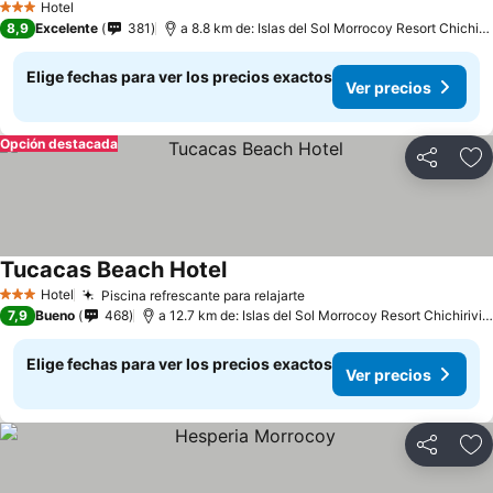
Hotel
3 Estrellas
8,9
Excelente
381
a 8.8 km de: Islas del Sol Morrocoy Resort Chichiriviche
Elige fechas para ver los precios exactos
Ver precios
Opción destacada
Compartir
Ag
Tucacas Beach Hotel
Hotel
Piscina refrescante para relajarte
3 Estrellas
7,9
Bueno
468
a 12.7 km de: Islas del Sol Morrocoy Resort Chichiriviche
Elige fechas para ver los precios exactos
Ver precios
Compartir
Ag