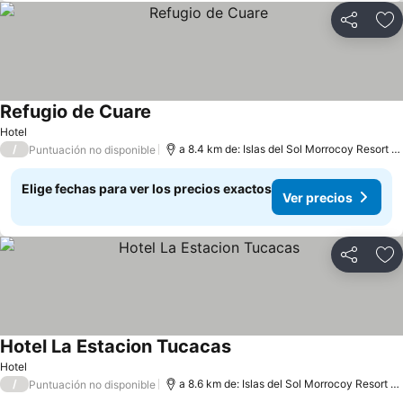
Compartir
Ag
Refugio de Cuare
Hotel
/
a 8.4 km de: Islas del Sol Morrocoy Resort Chichiriviche
Puntuación no disponible
Elige fechas para ver los precios exactos
Ver precios
Compartir
Ag
Hotel La Estacion Tucacas
Hotel
/
a 8.6 km de: Islas del Sol Morrocoy Resort Chichiriviche
Puntuación no disponible