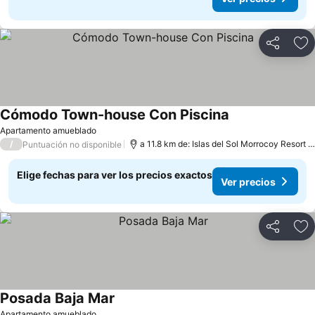
Compartir
Ag
Cómodo Town-house Con Piscina
Apartamento amueblado
/
a 11.8 km de: Islas del Sol Morrocoy Resort Chichiriviche
Puntuación no disponible
Elige fechas para ver los precios exactos
Ver precios
Compartir
Ag
Posada Baja Mar
Apartamento amueblado