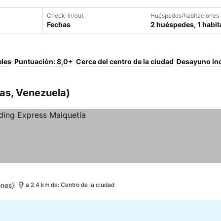
Check-in/out
Huéspedes/habitaciones
Fechas
2 huéspedes, 1 habit
eles
Puntuación: 8,0+
Cerca del centro de la ciudad
Desayuno in
as, Venezuela)
ones)
a 2.4 km de: Centro de la ciudad