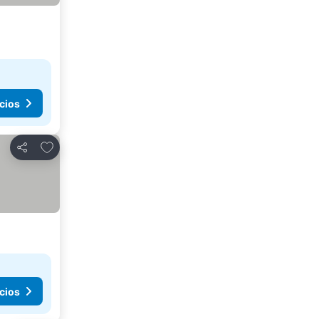
cios
Agregar a favoritos
Compartir
cios