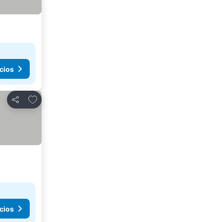
cios
Agregar a favoritos
Compartir
cios