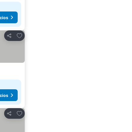
cios
Agregar a favoritos
Compartir
cios
Agregar a favoritos
Compartir