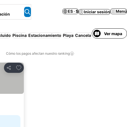
ES · $
Menú
Iniciar sesión
ación
Ver mapa
cluido
Piscina
Estacionamiento
Playa
Cancelación gratuita
Cómo los pagos afectan nuestro ranking
Agregar a favoritos
Compartir