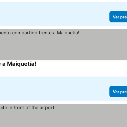
Ver pre
 a Maiquetía!
Ver pre