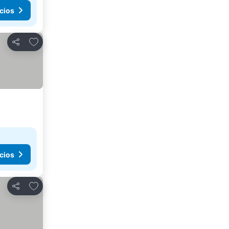
cios
Agregar a favoritos
Compartir
cios
Agregar a favoritos
Compartir