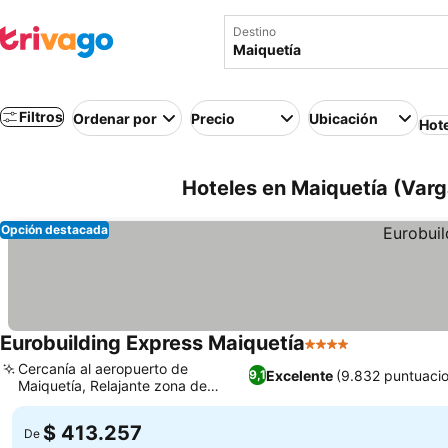
Destino
Filtros
Ordenar por
Precio
Ubicación
Hot
Hoteles en Maiquetía (Varg
Opción destacada
Eurobuilding Express Maiquetía
4 Estrellas
Cercanía al aeropuerto de
Excelente
(9.832 puntuaci
9,1
Maiquetía, Relajante zona de
piscina exterior
$ 413.257
De