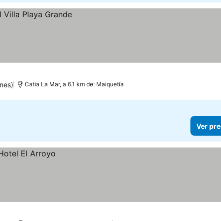
nes)
Catia La Mar, a 6.1 km de: Maiquetía
Ver pre