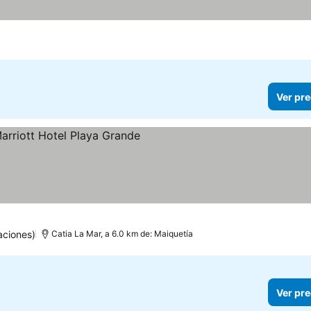
Ver pre
as
aciones)
Catia La Mar, a 6.0 km de: Maiquetía
Ver pre