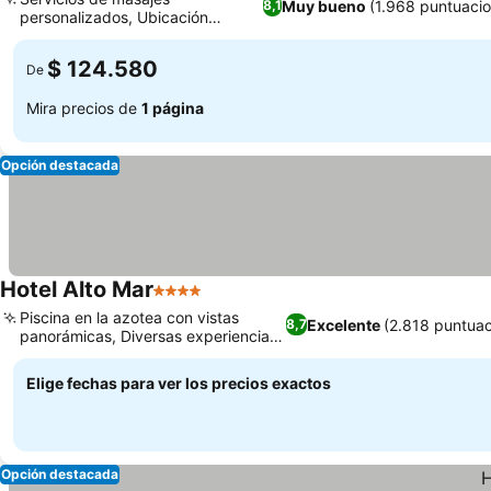
Muy bueno
(1.968 puntuacio
8,1
personalizados, Ubicación
céntrica en Caracas
$ 124.580
De
Mira precios de
1 página
Opción destacada
Hotel Alto Mar
4 Estrellas
Piscina en la azotea con vistas
Excelente
(2.818 puntuac
8,7
panorámicas, Diversas experiencias
culinarias
Elige fechas para ver los precios exactos
Opción destacada