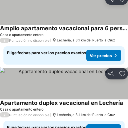
Compartir
Ag
Amplio apartamento vacacional para 6 personas
Casa o apartamento entero
/
Lechería, a 3.1 km de: Puerto la Cruz
Puntuación no disponible
Elige fechas para ver los precios exactos
Ver precios
Compartir
Ag
Apartamento duplex vacacional en Lechería
Casa o apartamento entero
/
Lechería, a 3.1 km de: Puerto la Cruz
Puntuación no disponible
Elige fechas para ver los precios exactos