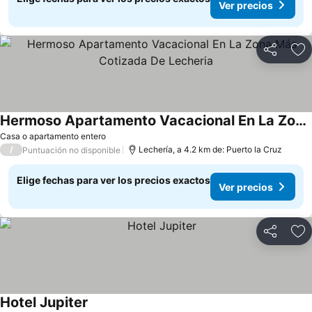
Ver precios
Compartir
Ag
Hermoso Apartamento Vacacional En La Zona Más Cotizada De Lecheria
Casa o apartamento entero
/
Lechería, a 4.2 km de: Puerto la Cruz
Puntuación no disponible
Elige fechas para ver los precios exactos
Ver precios
Compartir
Ag
Hotel Jupiter