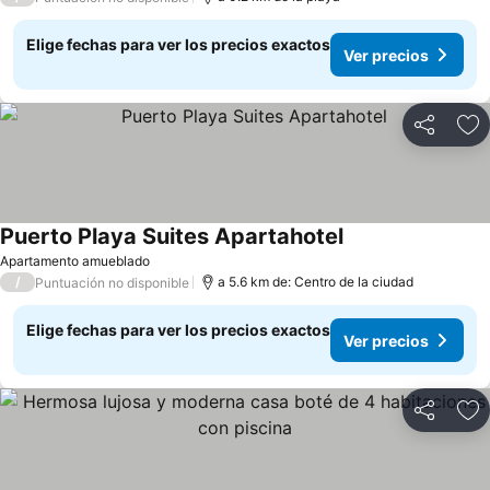
Elige fechas para ver los precios exactos
Ver precios
Compartir
Ag
Puerto Playa Suites Apartahotel
Apartamento amueblado
/
a 5.6 km de: Centro de la ciudad
Puntuación no disponible
Elige fechas para ver los precios exactos
Ver precios
Compartir
Ag