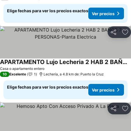
Elige fechas para ver los precios exactos
Ver precios
Compartir
Ag
APARTAMENTO Lujo Lecheria 2 HAB 2 BAÑOS 7 PERSONAS-Planta Electrica
Casa o apartamento entero
10
Excelente
1
Lechería, a 4.8 km de: Puerto la Cruz
Elige fechas para ver los precios exactos
Ver precios
Compartir
Ag