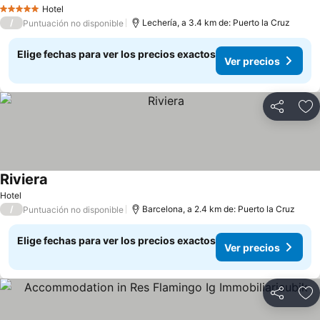
Hotel
5 Estrellas
/
Lechería, a 3.4 km de: Puerto la Cruz
Puntuación no disponible
Elige fechas para ver los precios exactos
Ver precios
Compartir
Ag
Riviera
Hotel
/
Barcelona, a 2.4 km de: Puerto la Cruz
Puntuación no disponible
Elige fechas para ver los precios exactos
Ver precios
Compartir
Ag