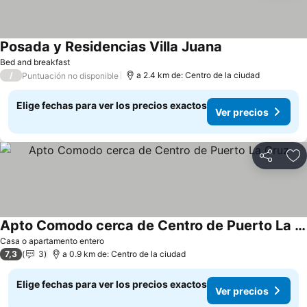
Posada y Residencias Villa Juana
Bed and breakfast
/
a 2.4 km de: Centro de la ciudad
Puntuación no disponible
Elige fechas para ver los precios exactos
Ver precios
Compartir
Ag
Apto Comodo cerca de Centro de Puerto La Cruz
Casa o apartamento entero
7,3
3
a 0.9 km de: Centro de la ciudad
Elige fechas para ver los precios exactos
Ver precios