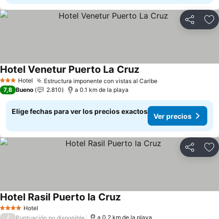
Compartir
Ag
Hotel Venetur Puerto La Cruz
Hotel
Estructura imponente con vistas al Caribe
3 Estrellas
7,8
Bueno
2.810
a 0.1 km de la playa
Elige fechas para ver los precios exactos
Ver precios
Compartir
Ag
Hotel Rasil Puerto la Cruz
Hotel
4 Estrellas
/
a 0.2 km de la playa
Puntuación no disponible