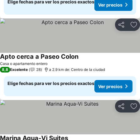
Elige fechas para ver los precios exactos
Ver precios
Compartir
Ag
Apto cerca a Paseo Colon
Casa o apartamento entero
8,8
Excelente
28
a 2.9 km de: Centro de la ciudad
Elige fechas para ver los precios exactos
Ver precios
Compartir
Ag
Marina Aqua-Vi Suites