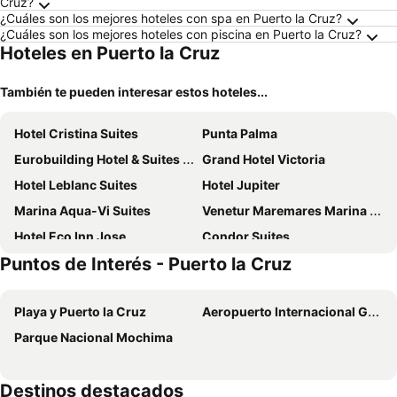
Cruz?
¿Cuáles son los mejores hoteles con spa en Puerto la Cruz?
¿Cuáles son los mejores hoteles con piscina en Puerto la Cruz?
Hoteles en Puerto la Cruz
También te pueden interesar estos hoteles...
Hotel Cristina Suites
Punta Palma
Eurobuilding Hotel & Suites Lecheria
Grand Hotel Victoria
Hotel Leblanc Suites
Hotel Jupiter
Marina Aqua-Vi Suites
Venetur Maremares Marina & Spa
Hotel Eco Inn Jose
Condor Suites
Puntos de Interés - Puerto la Cruz
New Auto Motel
Aqua Vi Marina Hotel & Suites
Hotel Paradise Puerto la Cruz
Hotel Rasil Puerto la Cruz
Playa y Puerto la Cruz
Aeropuerto Internacional General José Antonio Anzoátegui
Hotel Venetur Puerto La Cruz
Hotel Maremares
Parque Nacional Mochima
Oasis
Destinos destacados