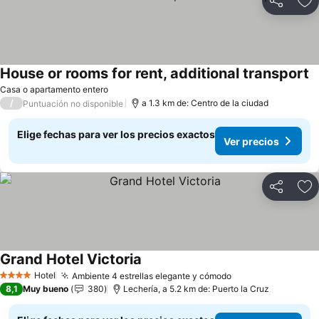
Compartir
Ag
House or rooms for rent, additional transport
Casa o apartamento entero
/
a 1.3 km de: Centro de la ciudad
Puntuación no disponible
Elige fechas para ver los precios exactos
Ver precios
Compartir
Ag
Grand Hotel Victoria
Hotel
Ambiente 4 estrellas elegante y cómodo
4 Estrellas
8,1
Muy bueno
380
Lechería, a 5.2 km de: Puerto la Cruz