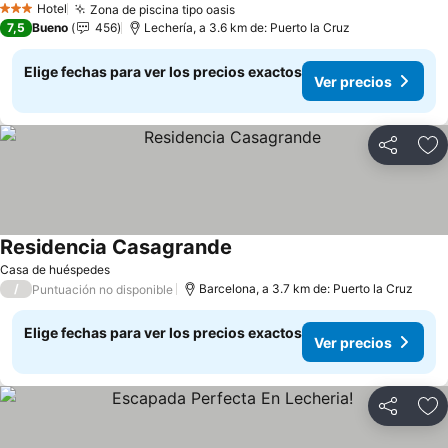
Hotel
Zona de piscina tipo oasis
3 Estrellas
7,5
Bueno
456
Lechería, a 3.6 km de: Puerto la Cruz
Elige fechas para ver los precios exactos
Ver precios
Compartir
Ag
Residencia Casagrande
Casa de huéspedes
/
Barcelona, a 3.7 km de: Puerto la Cruz
Puntuación no disponible
Elige fechas para ver los precios exactos
Ver precios
Compartir
Ag