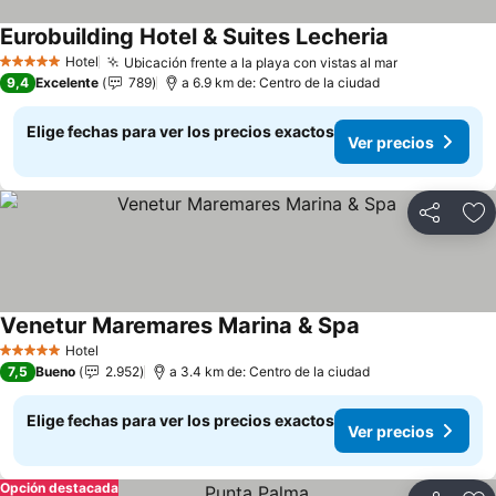
Eurobuilding Hotel & Suites Lecheria
Hotel
Ubicación frente a la playa con vistas al mar
5 Estrellas
9,4
Excelente
789
a 6.9 km de: Centro de la ciudad
Elige fechas para ver los precios exactos
Ver precios
Compartir
Ag
Venetur Maremares Marina & Spa
Hotel
5 Estrellas
7,5
Bueno
2.952
a 3.4 km de: Centro de la ciudad
Elige fechas para ver los precios exactos
Ver precios
Opción destacada