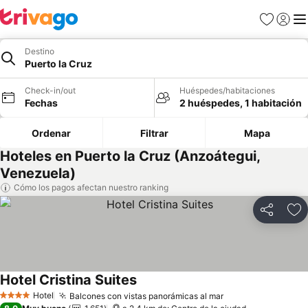
Favoritos
Iniciar 
Me
Destino
Puerto la Cruz
Check-in/out
Huéspedes/habitaciones
Fechas
2 huéspedes, 1 habitación
Ordenar
Filtrar
Mapa
Hoteles en Puerto la Cruz (Anzoátegui,
Venezuela)
Cómo los pagos afectan nuestro ranking
Compartir
Ag
Hotel Cristina Suites
Hotel
Balcones con vistas panorámicas al mar
4 Estrellas