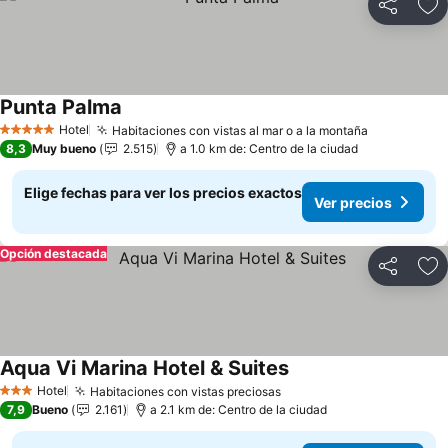
Compartir
Ag
Punta Palma
Hotel
Habitaciones con vistas al mar o a la montaña
5 Estrellas
8,3
Muy bueno
2.515
a 1.0 km de: Centro de la ciudad
Elige fechas para ver los precios exactos
Ver precios
Opción destacada
Compartir
Ag
Aqua Vi Marina Hotel & Suites
Hotel
Habitaciones con vistas preciosas
3 Estrellas
7,9
Bueno
2.161
a 2.1 km de: Centro de la ciudad