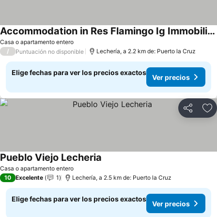
Accommodation in Res Flamingo Ig Immobiliariaubik
Casa o apartamento entero
/
Lechería, a 2.2 km de: Puerto la Cruz
Puntuación no disponible
Elige fechas para ver los precios exactos
Ver precios
Compartir
Ag
Pueblo Viejo Lecheria
Casa o apartamento entero
10
Excelente
1
Lechería, a 2.5 km de: Puerto la Cruz
Elige fechas para ver los precios exactos
Ver precios