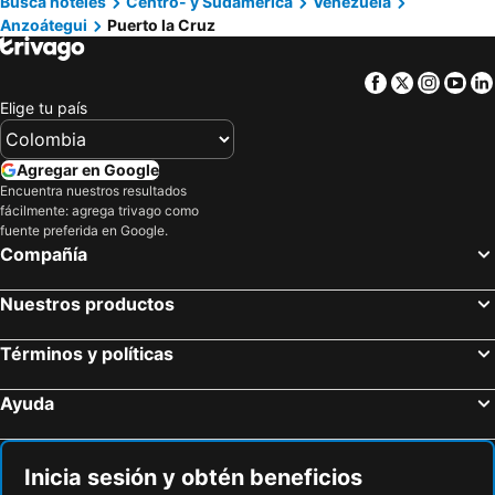
Busca hoteles
Centro- y Sudamérica
Venezuela
Anzoátegui
Puerto la Cruz
Facebook
Twitter
Insta
Yo
Elige tu país
Agregar en Google
Encuentra nuestros resultados
fácilmente: agrega trivago como
fuente preferida en Google.
Compañía
Nuestros productos
Términos y políticas
Ayuda
Inicia sesión y obtén beneficios