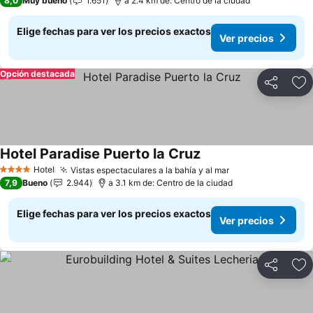
8,0
Muy bueno
1.651
a 2.4 km de: Centro de la ciudad
Elige fechas para ver los precios exactos
Ver precios
Opción destacada
Compartir
Ag
Hotel Paradise Puerto la Cruz
Hotel
Vistas espectaculares a la bahía y al mar
4 Estrellas
7,9
Bueno
2.944
a 3.1 km de: Centro de la ciudad
Elige fechas para ver los precios exactos
Ver precios
Compartir
Ag