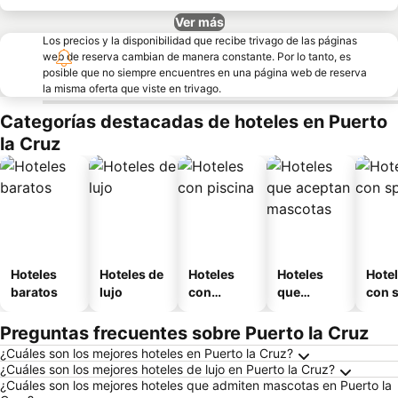
Ver más
Los precios y la disponibilidad que recibe trivago de las páginas
web de reserva cambian de manera constante. Por lo tanto, es
posible que no siempre encuentres en una página web de reserva
la misma oferta que viste en trivago.
Categorías destacadas de hoteles en Puerto
la Cruz
Hoteles
Hoteles de
Hoteles
Hoteles
Hote
baratos
lujo
con
que
con 
piscina
aceptan
mascotas
Preguntas frecuentes sobre Puerto la Cruz
¿Cuáles son los mejores hoteles en Puerto la Cruz?
¿Cuáles son los mejores hoteles de lujo en Puerto la Cruz?
¿Cuáles son los mejores hoteles que admiten mascotas en Puerto la