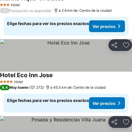
Hotel
3 Estrellas
/
a 2.9 km de: Centro de la ciudad
Puntuación no disponible
Elige fechas para ver los precios exactos
Ver precios
Compartir
Ag
Hotel Eco Inn Jose
Hotel
4 Estrellas
8,4
Muy bueno
272
a 45.5 km de: Centro de la ciudad
Elige fechas para ver los precios exactos
Ver precios
Compartir
Ag