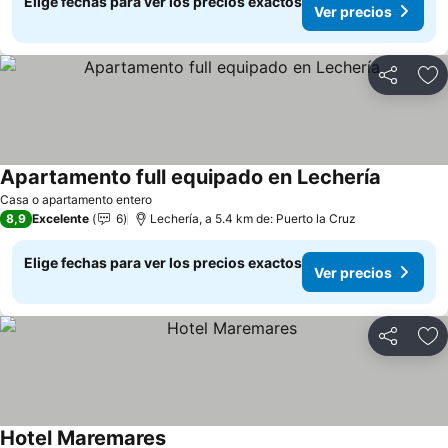
Elige fechas para ver los precios exactos
Ver precios
Compartir
Ag
Apartamento full equipado en Lechería
Casa o apartamento entero
8,9
Excelente
6
Lechería, a 5.4 km de: Puerto la Cruz
Elige fechas para ver los precios exactos
Ver precios
Compartir
Ag
Hotel Maremares