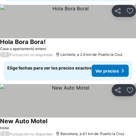
Compartir
Ag
Hola Bora Bora!
Casa o apartamento entero
/
Lechería, a 2.9 km de: Puerto la Cruz
Puntuación no disponible
Elige fechas para ver los precios exactos
Ver precios
Compartir
Ag
New Auto Motel
Hotel
/
Barcelona, a 6.1 km de: Puerto la Cruz
Puntuación no disponible