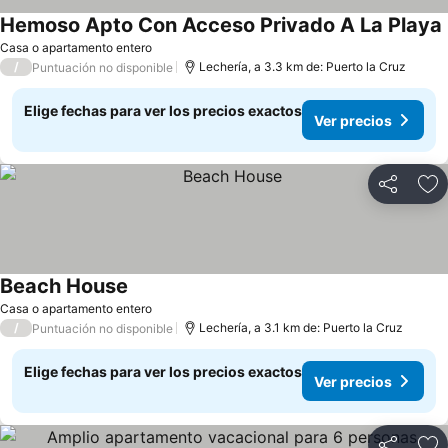
Hemoso Apto Con Acceso Privado A La Playa
Casa o apartamento entero
/
Lechería, a 3.3 km de: Puerto la Cruz
Puntuación no disponible
Elige fechas para ver los precios exactos
Ver precios
Compartir
Ag
Beach House
Casa o apartamento entero
/
Lechería, a 3.1 km de: Puerto la Cruz
Puntuación no disponible
Elige fechas para ver los precios exactos
Ver precios