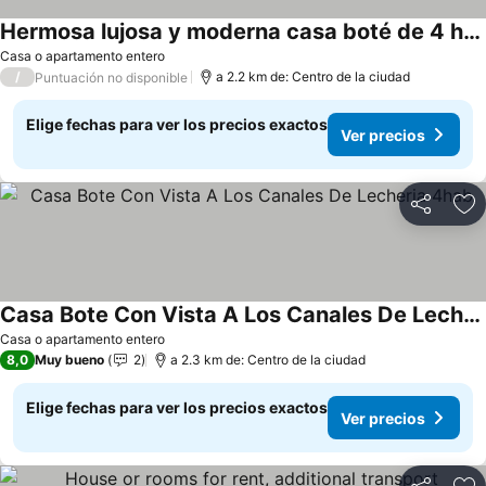
Hermosa lujosa y moderna casa boté de 4 habitaciones con piscina
Casa o apartamento entero
/
a 2.2 km de: Centro de la ciudad
Puntuación no disponible
Elige fechas para ver los precios exactos
Ver precios
Compartir
Ag
Casa Bote Con Vista A Los Canales De Lecheria 4hab
Casa o apartamento entero
8,0
Muy bueno
2
a 2.3 km de: Centro de la ciudad
Elige fechas para ver los precios exactos
Ver precios