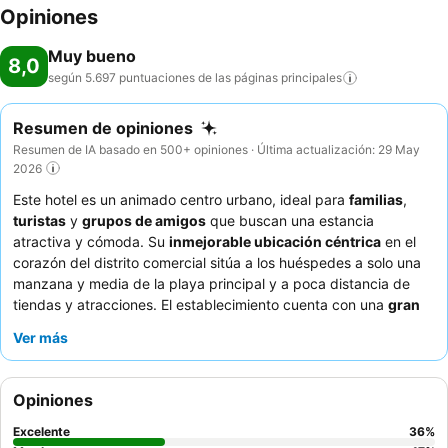
Opiniones
Muy bueno
8,0
según 5.697 puntuaciones de las páginas
principales
Resumen de opiniones
Resumen de IA basado en 500+ opiniones · Última actualización: 29 May
2026
Este hotel es un animado centro urbano, ideal para
familias
,
turistas
y
grupos de amigos
que buscan una estancia
atractiva y cómoda. Su
inmejorable ubicación céntrica
en el
corazón del distrito comercial sitúa a los huéspedes a solo una
manzana y media de la playa principal y a poca distancia de
tiendas y atracciones. El establecimiento cuenta con una
gran
piscina
y un
parque infantil
, lo que garantiza el entretenimiento
Ver más
para todas las edades. Los huéspedes destacan
constantemente la excepcional atención y el servicio del
personal, elogiando al
equipo de recepción
por su eficiencia y
Opiniones
un
desayuno variado
tipo bufé que ofrece numerosas
opciones, incluyendo huevos hechos al momento. Para una
Excelente
36
%