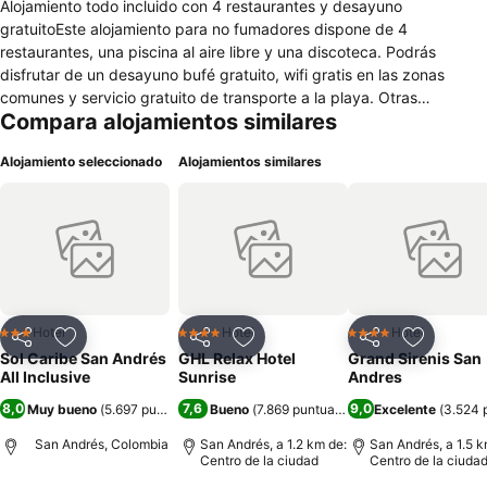
Alojamiento todo incluido con 4 restaurantes y desayuno
gratuitoEste alojamiento para no fumadores dispone de 4
restaurantes, una piscina al aire libre y una discoteca. Podrás
disfrutar de un desayuno bufé gratuito, wifi gratis en las zonas
comunes y servicio gratuito de transporte a la playa. Otras
Compara alojamientos similares
instalaciones incluyen 2 bares o salas, un gimnasio y un bar en la
playa. Sol Caribe San Andres - All Inclusive ofrece 223 alojamientos
Alojamiento seleccionado
Alojamientos similares
con aire acondicionado, minibar y caja fuerte. Se ofrece una
televisión de plasma con canales por satélite. Los baños están
equipados con ducha y artículos de higiene personal gratuitos. Se
ofrece servicio de limpieza todos los días y es posible solicitar
secador de pelo. Los servicios de ocio y esparcimiento en este
alojamiento incluyen una piscina al aire libre y gimnasio.
Hotel
Hotel
Hotel
3 Estrellas
4 Estrellas
4 Estrellas
Compartir
Agregar a favoritos
Compartir
Agregar a favoritos
Compartir
Agregar 
Sol Caribe San Andrés
GHL Relax Hotel
Grand Sirenis San
All Inclusive
Sunrise
Andres
8,0
7,6
9,0
Muy bueno
(
5.697 puntuaciones
Bueno
)
(
7.869 puntuaciones
Excelente
)
(
3.524 
San Andrés, Colombia
San Andrés, a 1.2 km de:
San Andrés, a 1.5 k
Centro de la ciudad
Centro de la ciuda