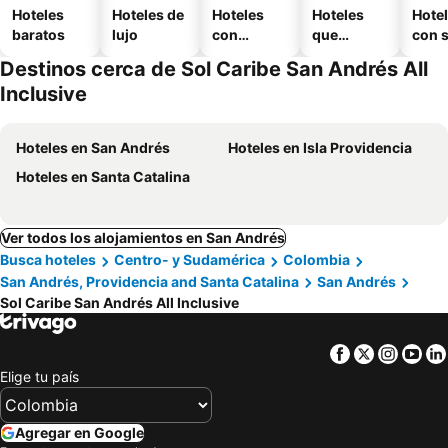
Hoteles
Hoteles de
Hoteles
Hoteles
Hote
baratos
lujo
con
que
con 
piscina
aceptan
Destinos cerca de Sol Caribe San Andrés All
mascotas
Inclusive
Hoteles en San Andrés
Hoteles en Isla Providencia
Hoteles en Santa Catalina
Ver todos los alojamientos en San Andrés
Busca hoteles
Centro- y Sudamérica
Colombia
San Andrés, Providencia and Santa Catalina
San Andrés
Sol Caribe San Andrés All Inclusive
Facebook
Twitter
Insta
Yo
Elige tu país
Agregar en Google