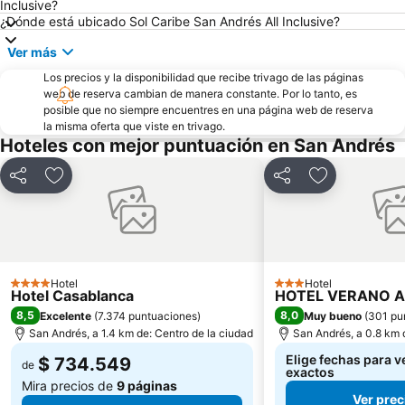
Inclusive?
¿Dónde está ubicado Sol Caribe San Andrés All Inclusive?
Ver más
Los precios y la disponibilidad que recibe trivago de las páginas
web de reserva cambian de manera constante. Por lo tanto, es
posible que no siempre encuentres en una página web de reserva
la misma oferta que viste en trivago.
Hoteles con mejor puntuación en San Andrés
Compartir
Agregar a favoritos
Compartir
Agregar a fa
Hotel
Hotel
4 Estrellas
3 Estrellas
Hotel Casablanca
HOTEL VERANO 
8,5
8,0
Excelente
(
7.374 puntuaciones
)
Muy bueno
(
301 pu
San Andrés, a 1.4 km de: Centro de la ciudad
San Andrés, a 0.8 km 
Elige fechas para v
$ 734.549
de
exactos
Mira precios de
9 páginas
Ver prec