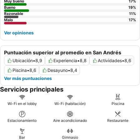
experiencia única, considere visitar la
discoteca en el sexto
Muy bueno
17
%
piso
Bueno
para disfrutar del entretenimiento nocturno.
19
%
Razonable
11
%
Malo
17
%
Ver opiniones
Puntuación superior al promedio en San Andrés
Ubicación
•
8,9
Experiencia
•
8,8
Actividades
•
8,6
Piscina
•
8,6
Desayuno
•
8,4
Ver más puntuaciones
Servicios principales
Wi-Fi en el lobby
Wi-Fi (habitación)
Piscina
Estacionamiento
Aire acondicionado
Restaurante
Bar
Gimnasio