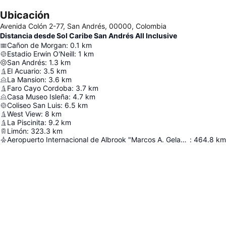
Ubicación
Avenida Colón 2-77, San Andrés, 00000, Colombia
Distancia desde Sol Caribe San Andrés All Inclusive
Cañon de Morgan
:
0.1
km
Estadio Erwin O'Neill
:
1
km
San Andrés
:
1.3
km
El Acuario
:
3.5
km
La Mansion
:
3.6
km
Faro Cayo Cordoba
:
3.7
km
Casa Museo Isleña
:
4.7
km
Coliseo San Luis
:
6.5
km
West View
:
8
km
La Piscinita
:
9.2
km
Limón
:
323.3
km
Aeropuerto Internacional de Albrook "Marcos A. Gelabert"
:
464.8
km