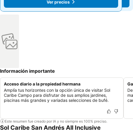
Ver precios
Ver precios
Información importante
Acceso diario a la propiedad hermana
Ga
Amplía tus horizontes con la opción única de visitar Sol
De
Caribe Campo para disfrutar de sus amplios jardines,
ma
piscinas más grandes y variadas selecciones de bufé.
ca
Este resumen fue creado por IA y no siempre es 100% preciso.
Sol Caribe San Andrés All Inclusive