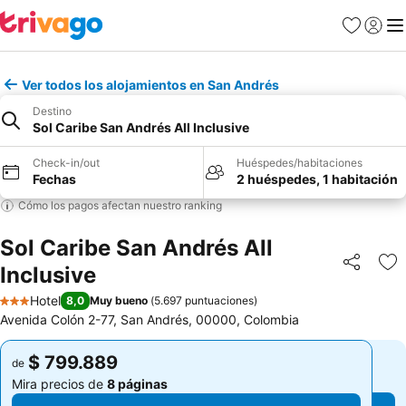
Favoritos
Iniciar 
Me
Ver todos los alojamientos en San Andrés
Destino
Sol Caribe San Andrés All Inclusive
Check-in/out
Huéspedes/habitaciones
Fechas
2 huéspedes, 1 habitación
Cómo los pagos afectan nuestro ranking
Sol Caribe San Andrés All
Inclusive
Compartir
Ag
Hotel
8,0
Muy bueno
(
5.697 puntuaciones
)
3 Estrellas
Avenida Colón 2-77, San Andrés, 00000, Colombia
$ 799.889
$ 799.889
de
de
Mira precios de
8 páginas
Mira precios de
8 páginas