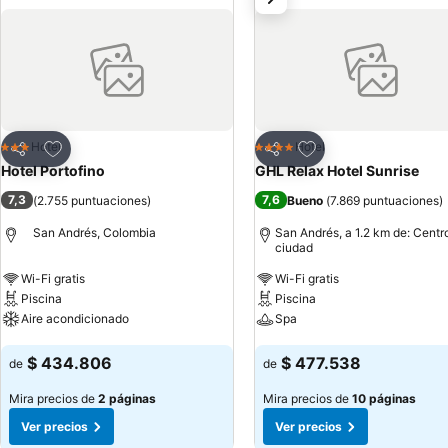
Agregar a favoritos
Agregar a favoritos
Hotel
Hotel
3 Estrellas
4 Estrellas
Compartir
Compartir
Hotel Portofino
GHL Relax Hotel Sunrise
7,3
7,6
(
2.755 puntuaciones
)
Bueno
(
7.869 puntuaciones
)
San Andrés, Colombia
San Andrés, a 1.2 km de: Centro
ciudad
Wi-Fi gratis
Wi-Fi gratis
Piscina
Piscina
Aire acondicionado
Spa
Ver precios
Ver precios
$ 434.806
$ 477.538
de
de
Mira precios de
2 páginas
Mira precios de
10 páginas
Ver precios
Ver precios