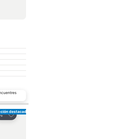
encuentres
ción destacada
Agregar a favoritos
Agregar a favori
ompartir
Compartir