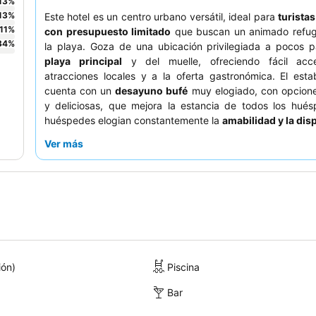
13
%
13
%
Este hotel es un centro urbano versátil, ideal para
turistas
11
%
con presupuesto limitado
que buscan un animado refugi
34
%
la playa. Goza de una ubicación privilegiada a pocos p
playa principal
y del muelle, ofreciendo fácil acc
atracciones locales y a la oferta gastronómica. El esta
cuenta con un
desayuno bufé
muy elogiado, con opcione
y deliciosas, que mejora la estancia de todos los hués
huéspedes elogian constantemente la
amabilidad y la dis
del personal, especialmente los equipos de recepción y
Ver más
Para aquellos que buscan vistas óptimas, se recomienda so
habitación en un
piso alto
.
ión)
Piscina
Bar