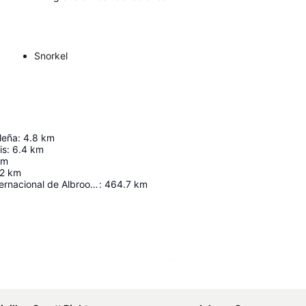
Snorkel
leña
:
4.8
km
is
:
6.4
km
km
2
km
Aeropuerto Internacional de Albrook "Marcos A. Gelabert"
:
464.7
km
Ampliar mapa