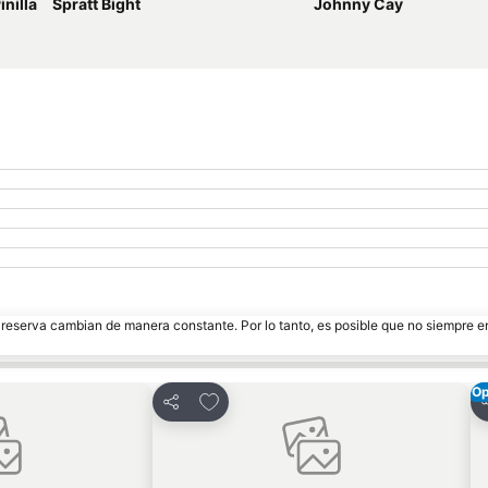
nilla
Spratt Bight
Johnny Cay
e reserva cambian de manera constante. Por lo tanto, es posible que no siempre 
Op
ritos
Agregar a favoritos
Compartir
C