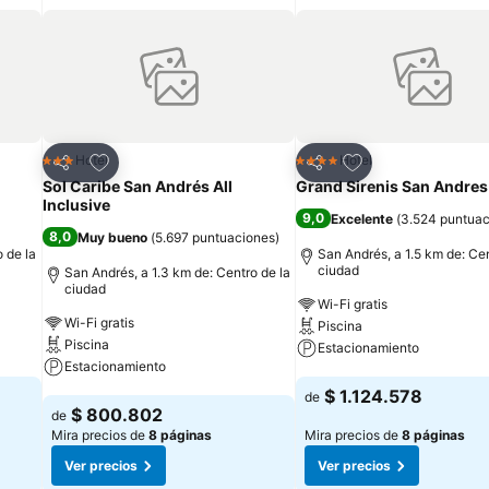
Agregar a favoritos
Agregar a favorit
Hotel
Hotel
3 Estrellas
4 Estrellas
Compartir
Compartir
Sol Caribe San Andrés All
Grand Sirenis San Andres
Inclusive
9,0
Excelente
(
3.524 puntuac
8,0
Muy bueno
(
5.697 puntuaciones
)
 de la
San Andrés, a 1.5 km de: Cen
ciudad
San Andrés, a 1.3 km de: Centro de la
ciudad
Wi-Fi gratis
Wi-Fi gratis
Piscina
Piscina
Estacionamiento
Estacionamiento
Ver precios
$ 1.124.578
de
Ver precios
$ 800.802
de
Mira precios de
8 páginas
Mira precios de
8 páginas
Ver precios
Ver precios