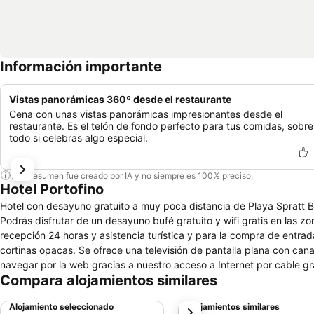
Información importante
Vistas panorámicas 360º desde el restaurante
Cena con unas vistas panorámicas impresionantes desde el
restaurante. Es el telón de fondo perfecto para tus comidas, sobre
todo si celebras algo especial.
Este resumen fue creado por IA y no siempre es 100% preciso.
Hotel Portofino
Hotel con desayuno gratuito a muy poca distancia de Playa Spratt Bi
Podrás disfrutar de un desayuno bufé gratuito y wifi gratis en las zo
recepción 24 horas y asistencia turística y para la compra de entrad
cortinas opacas. Se ofrece una televisión de pantalla plana con c
navegar por la web gracias a nuestro acceso a Internet por cable gra
Compara alojamientos similares
actividades de ocio y esparcimiento que se indican más abajo en las 
Alojamiento seleccionado
Alojamientos similares
siguiente