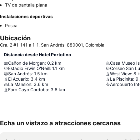
TV de pantalla plana
Instalaciones deportivas
Pesca
Ubicación
Cra. 2 #1-141 a 1-1, San Andrés, 880001, Colombia
Distancia desde Hotel Portofino
Cañon de Morgan
:
0.2
km
Casa Museo Is
Estadio Erwin O'Neill
:
1.1
km
Coliseo San Lu
San Andrés
:
1.5
km
West View
:
8
El Acuario
:
3.4
km
La Piscinita
:
9.
La Mansion
:
3.6
km
Faro Cayo Cordoba
:
3.6
km
Echa un vistazo a atracciones cercanas