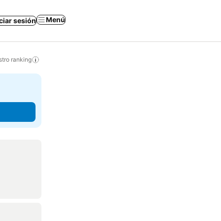
Menú
iciar sesión
tro ranking