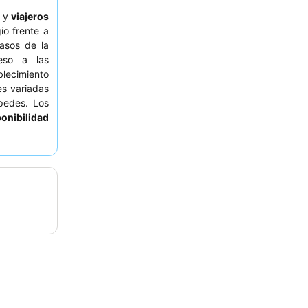
y
viajeros
o frente a
asos de la
eso a las
blecimiento
s variadas
pedes. Los
ponibilidad
 limpieza.
licitar una