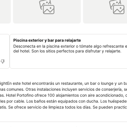
Piscina exterior y bar para relajarte
Desconecta en la piscina exterior o tómate algo refrescante e
del hotel. Son los sitios perfectos para disfrutar y relajarte.
ghtEn este hotel encontrarás un restaurante, un bar o lounge y un ba
nas comunes. Otras instalaciones incluyen servicios de conserjería, s
as. Hotel Portofino ofrece 100 alojamientos con aire acondicionado, c
anales por cable. Los baños están equipados con ducha. Los huésped
tis. Se ofrece servicio de limpieza todos los días. Se pueden practic
instalaciones o cerca del alojamiento (es posible que se aplique un 