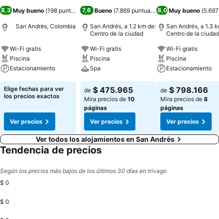
8,3
7,6
8,0
Muy bueno
(
198 puntuaciones
Bueno
)
(
7.869 puntuaciones
)
Muy bueno
(
5.697
San Andrés, Colombia
San Andrés, a 1.2 km de:
San Andrés, a 1.3 k
Centro de la ciudad
Centro de la ciuda
Wi-Fi gratis
Wi-Fi gratis
Wi-Fi gratis
Piscina
Piscina
Piscina
Estacionamiento
Spa
Estacionamiento
Ver precios
Ver precios
Ver precios
Elige fechas para ver
$ 475.965
$ 798.166
de
de
los precios exactos
Mira precios de
10
Mira precios de
8
páginas
páginas
Ver precios
Ver precios
Ver precios
Ver todos los alojamientos en San Andrés
Tendencia de precios
Según los precios más bajos de los últimos 30 días en trivago
$ 0
$ 0