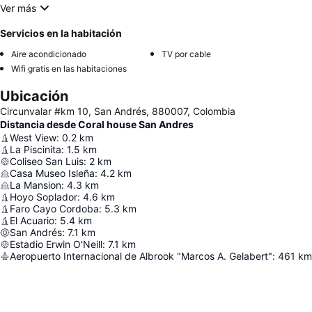
Ver más
Servicios en la habitación
Aire acondicionado
TV por cable
Wifi gratis en las habitaciones
Ubicación
Circunvalar #km 10, San Andrés, 880007, Colombia
Distancia desde Coral house San Andres
West View
:
0.2
km
La Piscinita
:
1.5
km
Coliseo San Luis
:
2
km
Casa Museo Isleña
:
4.2
km
La Mansion
:
4.3
km
Hoyo Soplador
:
4.6
km
Faro Cayo Cordoba
:
5.3
km
El Acuario
:
5.4
km
San Andrés
:
7.1
km
Estadio Erwin O'Neill
:
7.1
km
Aeropuerto Internacional de Albrook "Marcos A. Gelabert"
:
461
km