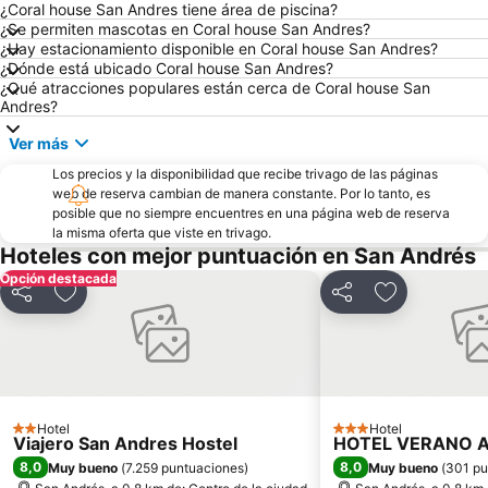
¿Coral house San Andres tiene área de piscina?
¿Se permiten mascotas en Coral house San Andres?
¿Hay estacionamiento disponible en Coral house San Andres?
¿Dónde está ubicado Coral house San Andres?
¿Qué atracciones populares están cerca de Coral house San
Andres?
Ver más
Los precios y la disponibilidad que recibe trivago de las páginas
web de reserva cambian de manera constante. Por lo tanto, es
posible que no siempre encuentres en una página web de reserva
la misma oferta que viste en trivago.
Hoteles con mejor puntuación en San Andrés
Opción destacada
Compartir
Agregar a favoritos
Compartir
Agregar a fa
Hotel
Hotel
2 Estrellas
3 Estrellas
Viajero San Andres Hostel
HOTEL VERANO 
8,0
8,0
Muy bueno
(
7.259 puntuaciones
)
Muy bueno
(
301 pu