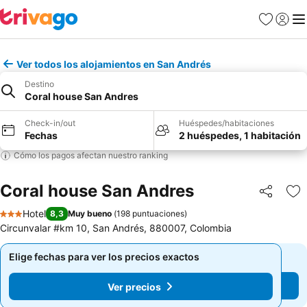
Favoritos
Iniciar 
Me
Ver todos los alojamientos en San Andrés
Destino
Coral house San Andres
Check-in/out
Huéspedes/habitaciones
Fechas
2 huéspedes, 1 habitación
Cómo los pagos afectan nuestro ranking
Coral house San Andres
Compartir
Ag
Hotel
8,3
Muy bueno
(
198 puntuaciones
)
3 Estrellas
Circunvalar #km 10, San Andrés, 880007, Colombia
Elige fechas para ver los precios exactos
Elige fechas para ver los precios exactos
Ver precios
Ver precios