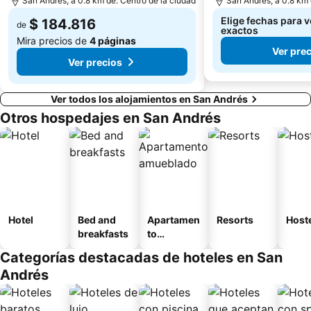
San Andrés, a 0.8 km de: Centro de la ciudad
San Andrés, a 0.8 km 
Elige fechas para v
$ 184.816
de
exactos
Mira precios de
4 páginas
Ver pre
Ver precios
Ver todos los alojamientos en San Andrés
Otros hospedajes en San Andrés
Hotel
Bed and
Apartamen
Resorts
Host
breakfasts
to
amueblad
Categorías destacadas de hoteles en San
o
Andrés