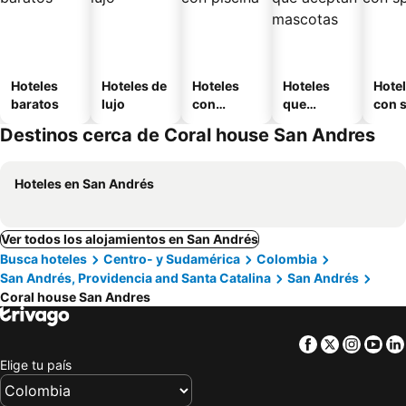
Hoteles
Hoteles de
Hoteles
Hoteles
Hote
baratos
lujo
con
que
con 
piscina
aceptan
Destinos cerca de Coral house San Andres
mascotas
Hoteles en San Andrés
Ver todos los alojamientos en San Andrés
Busca hoteles
Centro- y Sudamérica
Colombia
San Andrés, Providencia and Santa Catalina
San Andrés
Coral house San Andres
Facebook
Twitter
Insta
Yo
Elige tu país