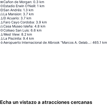
Cañon de Morgan
:
0.3
km
Estadio Erwin O'Neill
:
1
km
San Andrés
:
1.3
km
La Mansion
:
3.7
km
El Acuario
:
3.7
km
Faro Cayo Cordoba
:
3.9
km
Casa Museo Isleña
:
4.8
km
Coliseo San Luis
:
6.6
km
West View
:
8.2
km
La Piscinita
:
9.4
km
Aeropuerto Internacional de Albrook "Marcos A. Gelabert"
:
465.1
km
Echa un vistazo a atracciones cercanas
Ampliar mapa