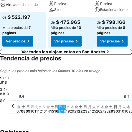
Piscina
Piscina
Aire acondicionado
Spa
Estacionamiento
$ 522.197
de
$ 475.965
$ 798.166
de
de
Mira precios de
7
Mira precios de
10
Mira precios de
8
páginas
páginas
páginas
Ver precios
Ver precios
Ver precios
Ver todos los alojamientos en San Andrés
Tendencia de precios
Según los precios más bajos de los últimos 30 días en trivago
$ 897
.618
$ 44
土, 8月 22
$ 897.618
8.810
月, 8月 24
$ 734.424
8月
木, 8月 13
$ 690.596
土, 8月 15
$ 685.390
火, 8月 25
$ 685.390
日, 8月 16
$ 678.146
金, 8月 21
$ 673.632
日, 8月 23
$ 678.146
金, 8月 07
$ 668.135
9月
日, 8月 09
$ 657.287
水, 8月 12
$ 655.576
日, 8月 
$ 662.
木, 8月 20
$ 643.163
火, 
$ 6
月, 8月 10
$ 632.934
火, 8月 11
$ 632.934
金, 8月 14
$ 632.934
月, 8月 17
$ 632.934
水, 8月 19
$ 632.934
水, 8月 26
$ 632.934
木, 8月 27
$ 632.934
土, 8月 2
$ 632.93
火, 8月 18
$ 622.923
月, 8
$ 626
土, 8月 08
$ 607.561
金, 8月 28
$ 606.433
水
$
$ 0
金
土
日
月
火
水
木
金
土
日
月
火
水
木
金
土
日
月
火
水
木
金
土
日
月
火
水
07
08
09
10
11
12
13
14
15
16
17
18
19
20
21
22
23
24
25
26
27
28
29
30
31
01
02