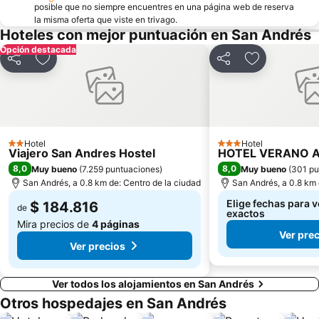
posible que no siempre encuentres en una página web de reserva
la misma oferta que viste en trivago.
Hoteles con mejor puntuación en San Andrés
Opción destacada
Compartir
Agregar a favoritos
Compartir
Agregar a fa
Hotel
Hotel
2 Estrellas
3 Estrellas
Viajero San Andres Hostel
HOTEL VERANO 
8,0
8,0
Muy bueno
(
7.259 puntuaciones
)
Muy bueno
(
301 pu
San Andrés, a 0.8 km de: Centro de la ciudad
San Andrés, a 0.8 km 
Elige fechas para v
$ 184.816
de
exactos
Mira precios de
4 páginas
Ver pre
Ver precios
Ver todos los alojamientos en San Andrés
Otros hospedajes en San Andrés