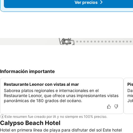
Ver precios
Ver precios
1 / 31
Información importante
Restaurante Leonor con vistas al mar
Pi
Saborea platos regionales e internacionales en el
Da
Restaurante Leonor, que ofrece unas impresionantes vistas
mi
panorámicas de 180 grados del océano.
Jo
Este resumen fue creado por IA y no siempre es 100% preciso.
Calypso Beach Hotel
Hotel en primera línea de playa para disfrutar del sol Este hotel