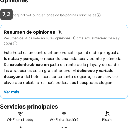
Opiniones
7,2
según 1.574 puntuaciones de las páginas
principales
Resumen de opiniones
Resumen de IA basado en 100+ opiniones · Última actualización: 29 May
2026
Este hotel es un centro urbano versátil que atiende por igual a
turistas
y
parejas
, ofreciendo una estancia vibrante y cómoda.
Su
excelente ubicación
justo enfrente de la playa y cerca de
las atracciones es un gran atractivo. El
delicioso y variado
desayuno
del hotel, constantemente elogiado, es un servicio
clave que deleita a los huéspedes. Los huéspedes elogian
constantemente al
personal atento y amable
y las opciones de
Ver más
desayuno que cambian a diario. Para una estancia más
tranquila, considere solicitar una habitación que no dé al
Servicios principales
concurrido paseo marítimo.
Wi-Fi en el lobby
Wi-Fi (habitación)
Piscina