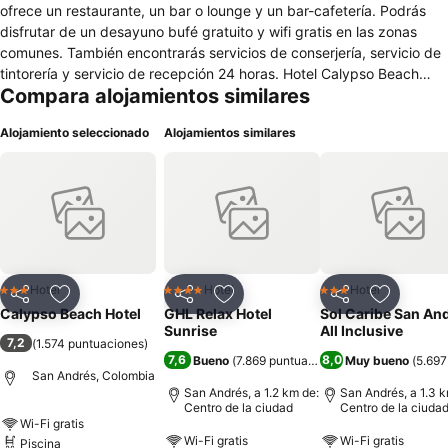
ofrece un restaurante, un bar o lounge y un bar-cafetería. Podrás
disfrutar de un desayuno bufé gratuito y wifi gratis en las zonas
comunes. También encontrarás servicios de conserjería, servicio de
tintorería y servicio de recepción 24 horas. Hotel Calypso Beach
Compara alojamientos similares
ofrece 77 alojamientos con aire acondicionado, minibar y caja
fuerte. Se ofrece televisión por cable. Los baños están equipados
Alojamiento seleccionado
Alojamientos similares
con ducha, artículos de higiene personal gratuitos y secador de
pelo. Se ofrece servicio de limpieza todos los días. Se pueden
practicar las actividades de ocio y esparcimiento que se indican
más abajo en las instalaciones o cerca del alojamiento (es posible
que se aplique un recargo).
Hotel
Hotel
Hotel
3 Estrellas
4 Estrellas
3 Estrellas
Compartir
Agregar a favoritos
Compartir
Agregar a favoritos
Compartir
Agregar 
Calypso Beach Hotel
GHL Relax Hotel
Sol Caribe San An
Sunrise
All Inclusive
7,2
(
1.574 puntuaciones
)
7,6
8,0
Bueno
(
7.869 puntuaciones
)
Muy bueno
(
5.697
San Andrés, Colombia
San Andrés, a 1.2 km de:
San Andrés, a 1.3 k
Centro de la ciudad
Centro de la ciuda
Wi-Fi gratis
Wi-Fi gratis
Wi-Fi gratis
Piscina