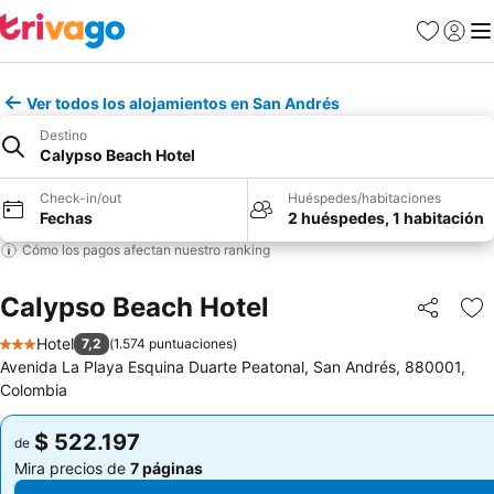
Favoritos
Iniciar 
Me
Ver todos los alojamientos en San Andrés
Destino
Calypso Beach Hotel
Check-in/out
Huéspedes/habitaciones
Fechas
2 huéspedes, 1 habitación
Cómo los pagos afectan nuestro ranking
Calypso Beach Hotel
Compartir
Ag
Hotel
7,2
(
1.574 puntuaciones
)
3 Estrellas
Avenida La Playa Esquina Duarte Peatonal, San Andrés, 880001,
Colombia
$ 522.197
$ 522.197
de
de
Mira precios de
7 páginas
Mira precios de
7 páginas