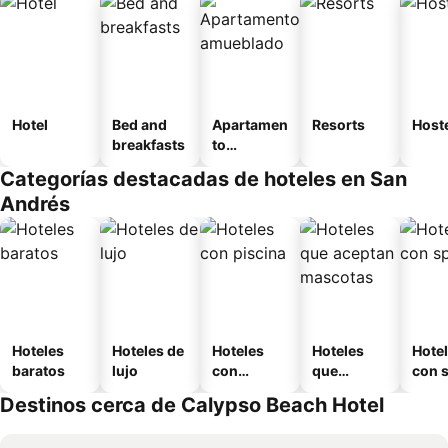
Hotel
Bed and
Apartamen
Resorts
Host
breakfasts
to
amueblad
Categorías destacadas de hoteles en San
o
Andrés
Hoteles
Hoteles de
Hoteles
Hoteles
Hote
baratos
lujo
con
que
con 
piscina
aceptan
Destinos cerca de Calypso Beach Hotel
mascotas