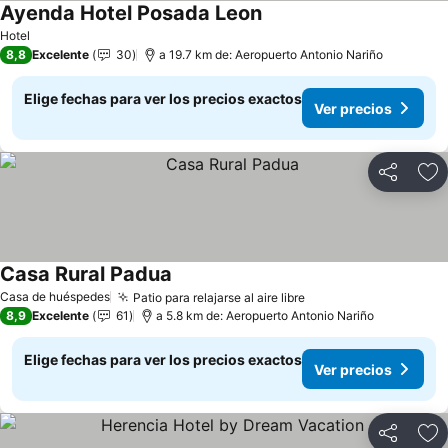
Ayenda Hotel Posada Leon
Ver precios
Hotel
8,8
Excelente
30
a 19.7 km de: Aeropuerto Antonio Nariño
Elige fechas para ver los precios exactos
Ver precios
Compartir
Ag
Casa Rural Padua
Ver precios
Casa de huéspedes
Patio para relajarse al aire libre
Ver precios
8,9
Excelente
61
a 5.8 km de: Aeropuerto Antonio Nariño
Elige fechas para ver los precios exactos
Ver precios
Compartir
Ag