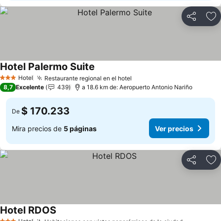
Compartir
Ag
Hotel Palermo Suite
Ver precios
Hotel
Restaurante regional en el hotel
Ver precios
3 Estrellas
8,7
Excelente
439
a 18.6 km de: Aeropuerto Antonio Nariño
$ 170.233
De
Mira precios de
5 páginas
Ver precios
Compartir
Ag
Hotel RDOS
Ver precios