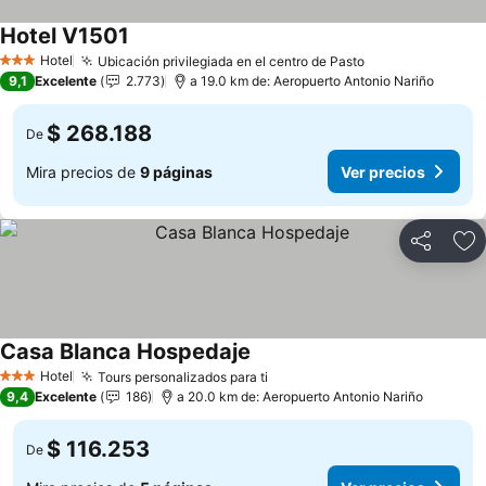
Hotel V1501
Ver precios
Hotel
Ubicación privilegiada en el centro de Pasto
Ver precios
3 Estrellas
9,1
Excelente
2.773
a 19.0 km de: Aeropuerto Antonio Nariño
$ 268.188
De
Mira precios de
9 páginas
Ver precios
Compartir
Ag
Casa Blanca Hospedaje
Ver precios
Hotel
Tours personalizados para ti
Ver precios
3 Estrellas
9,4
Excelente
186
a 20.0 km de: Aeropuerto Antonio Nariño
$ 116.253
De