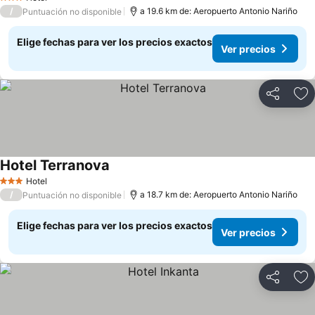
3 Estrellas
/
a 19.6 km de: Aeropuerto Antonio Nariño
Puntuación no disponible
Elige fechas para ver los precios exactos
Ver precios
Compartir
Ag
Hotel Terranova
Ver precios
Hotel
3 Estrellas
/
a 18.7 km de: Aeropuerto Antonio Nariño
Puntuación no disponible
Elige fechas para ver los precios exactos
Ver precios
Compartir
Ag