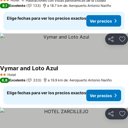
Hotel
Habitaciones con vistas panorámicas de la ciudad
Ver precio
3 Estrellas
9,1
Excelente
133
a 18.7 km de: Aeropuerto Antonio Nariño
Elige fechas para ver los precios exactos
Ver precios
Compartir
Ag
Vymar and Loto Azul
Ver precios
Hotel
2 Estrellas
8,8
Excelente
333
a 19.9 km de: Aeropuerto Antonio Nariño
Elige fechas para ver los precios exactos
Ver precios
Compartir
Ag