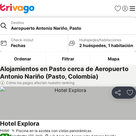
Favoritos
Iniciar 
Me
Destino
Aeropuerto Antonio Nariño, Pasto
Check-in/out
Huéspedes/habitaciones
Fechas
2 huéspedes, 1 habitación
Ordenar
Filtrar
Mapa
Alojamientos en Pasto cerca de Aeropuerto
Antonio Nariño (Pasto, Colombia)
Cómo los pagos afectan nuestro ranking
Compartir
Ag
Hotel Explora
Ver precios
Hotel
Piscina en la azotea con vistas panorámicas
Ver precios