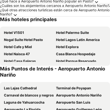
¿Qué hace a Aeropuerto Antonio Nariño popular en Pasto?
¿Cuáles son los alojamientos cercanos a Aeropuerto Antonio Nariño?
¿Qué otras atracciones turísticas están cerca de Aeropuerto Antonio
Nariño?
Más hoteles principales
Hotel V1501
Hotel Palermo Suite
Nogal Suite Hotel Pasto
Hotel Lagos Latin America
Hotel Cafe y Miel
Hotel Explora
Hotel Naisca 47
Casa Blanca Hospedaje
Hotel Casa Galeras
Hotel Parque Reservado
Más Puntos de Interés - Aeropuerto Antonio
Casa de Cristal Hotel
Hotel Francés La Maison
Nariño
San Juan Hotel Boutique Pasto
Herencia Hotel by Dream Vacation
HOTEL ZARCILLEJO
Vymar and Loto Azul
Las Lajas Cathedral
Terminal de Poyapan
Hotel RDOS
Cabañas Navegar
Carnaval de blancos y negros
Aeropuerto Antonio Nariño
Hierbabuena Restaurante
HOTEL PANORAMA SOL
Laguna de Yahuarcocha
Aeropuerto San Luis
Hotel y Cabañas Rio Mayo
Juan Sebastián Hotel
Aeropuerto La Florida
Aeropuerto Guillermo León Valencia