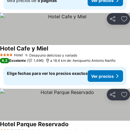
Mira precios de
5 páginas
Ver precios
Compartir
Ag
Hotel Cafe y Miel
Ver precios
Hotel
Desayuno delicioso y variado
Ver precios
4 Estrellas
9,2
Excelente
1.496
a 18.4 km de: Aeropuerto Antonio Nariño
Elige fechas para ver los precios exactos
Ver precios
Compartir
Ag
Hotel Parque Reservado
Ver precios