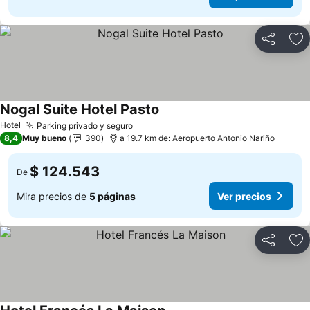
Compartir
Ag
Nogal Suite Hotel Pasto
Ver precios
Hotel
Parking privado y seguro
Ver precios
8,4
Muy bueno
390
a 19.7 km de: Aeropuerto Antonio Nariño
$ 124.543
De
Mira precios de
5 páginas
Ver precios
Compartir
Ag