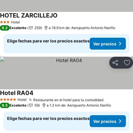
HOTEL ZARCILLEJO
Ver precios
Hotel
3 Estrellas
9,2
Excelente
259
a 18.9 km de: Aeropuerto Antonio Nariño
Elige fechas para ver los precios exactos
Ver precios
Compartir
Ag
Hotel RA04
Ver precios
Hotel
Restaurante en el hotel para tu comodidad
Ver precios
5 Estrellas
8,5
Excelente
59
a 1.3 km de: Aeropuerto Antonio Nariño
Elige fechas para ver los precios exactos
Ver precios