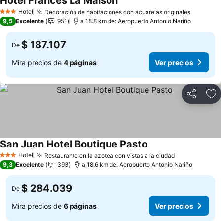
Hotel Francés La Maison
Ver precios
Hotel
Decoración de habitaciones con acuarelas originales
Ver prec
3 Estrellas
9,5
Excelente
951
a 18.8 km de: Aeropuerto Antonio Nariño
$ 187.107
De
Mira precios de
4 páginas
Ver precios
Compartir
Ag
San Juan Hotel Boutique Pasto
Ver precios
Hotel
Restaurante en la azotea con vistas a la ciudad
Ver precios
3 Estrellas
9,3
Excelente
393
a 18.6 km de: Aeropuerto Antonio Nariño
$ 284.039
De
Mira precios de
6 páginas
Ver precios