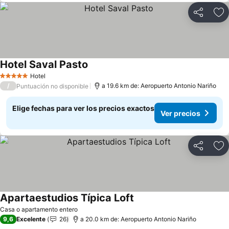
Compartir
Ag
Hotel Saval Pasto
Ver precios
Hotel
5 Estrellas
/
a 19.6 km de: Aeropuerto Antonio Nariño
Puntuación no disponible
Elige fechas para ver los precios exactos
Ver precios
Compartir
Ag
Apartaestudios Típica Loft
Ver precios
Casa o apartamento entero
9,6
Excelente
26
a 20.0 km de: Aeropuerto Antonio Nariño