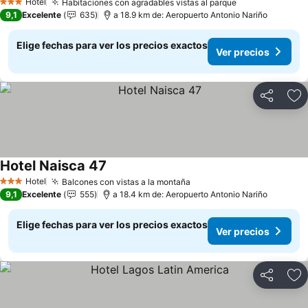
Hotel
Habitaciones con agradables vistas al parque
Ver precios
3 Estrellas
9,1
Excelente
635
a 18.9 km de: Aeropuerto Antonio Nariño
Elige fechas para ver los precios exactos
Ver precios
Compartir
Ag
Hotel Naisca 47
Ver precios
Hotel
Balcones con vistas a la montaña
Ver precios
3 Estrellas
9,1
Excelente
555
a 18.4 km de: Aeropuerto Antonio Nariño
Elige fechas para ver los precios exactos
Ver precios
Compartir
Ag