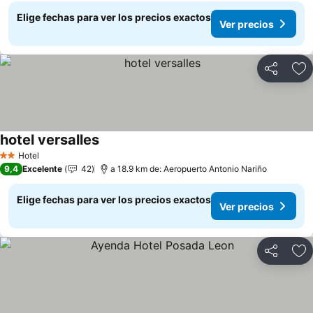
Elige fechas para ver los precios exactos
Ver precios
Compartir
Ag
hotel versalles
Ver precios
Hotel
2 Estrellas
9,4
Excelente
42
a 18.9 km de: Aeropuerto Antonio Nariño
Elige fechas para ver los precios exactos
Ver precios
Compartir
Ag