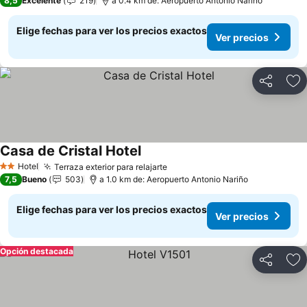
8,5
Excelente
219
a 0.4 km de: Aeropuerto Antonio Nariño
Elige fechas para ver los precios exactos
Ver precios
Compartir
Ag
Casa de Cristal Hotel
Ver precios
Hotel
Terraza exterior para relajarte
Ver precios
2 Estrellas
7,5
Bueno
503
a 1.0 km de: Aeropuerto Antonio Nariño
Elige fechas para ver los precios exactos
Ver precios
Opción destacada
Compartir
Ag