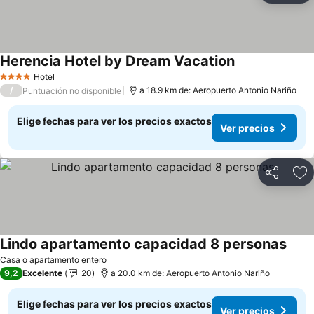
Herencia Hotel by Dream Vacation
Ver precios
Hotel
4 Estrellas
/
a 18.9 km de: Aeropuerto Antonio Nariño
Puntuación no disponible
Elige fechas para ver los precios exactos
Ver precios
Compartir
Ag
Lindo apartamento capacidad 8 personas
Ver p
Casa o apartamento entero
9,2
Excelente
20
a 20.0 km de: Aeropuerto Antonio Nariño
Elige fechas para ver los precios exactos
Ver precios