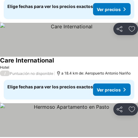
Elige fechas para ver los precios exactos
Ver precios
Compartir
Ag
Care International
Ver precios
Hotel
/
a 18.4 km de: Aeropuerto Antonio Nariño
Puntuación no disponible
Elige fechas para ver los precios exactos
Ver precios
Compartir
Ag