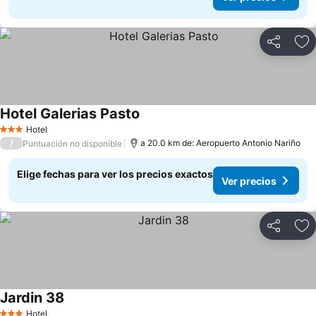
Compartir
Ag
Hotel Galerias Pasto
Ver precios
Hotel
3 Estrellas
/
a 20.0 km de: Aeropuerto Antonio Nariño
Puntuación no disponible
Elige fechas para ver los precios exactos
Ver precios
Compartir
Ag
Jardin 38
Ver precios
Hotel