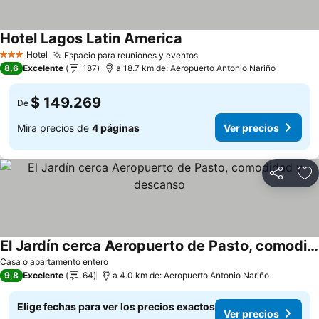
Hotel Lagos Latin America
Ver precios
Hotel
Espacio para reuniones y eventos
Ver precios
3 Estrellas
8,6
Excelente
187
a 18.7 km de: Aeropuerto Antonio Nariño
$ 149.269
De
Mira precios de
4 páginas
Ver precios
Compartir
Ag
El Jardín cerca Aeropuerto de Pasto, comodidad y descanso
Ver precios
Casa o apartamento entero
9,8
Excelente
64
a 4.0 km de: Aeropuerto Antonio Nariño
Elige fechas para ver los precios exactos
Ver precios