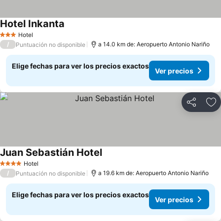
Hotel Inkanta
Ver precios
Hotel
3 Estrellas
/
a 14.0 km de: Aeropuerto Antonio Nariño
Puntuación no disponible
Elige fechas para ver los precios exactos
Ver precios
Compartir
Ag
Juan Sebastián Hotel
Ver precios
Hotel
4 Estrellas
/
a 19.6 km de: Aeropuerto Antonio Nariño
Puntuación no disponible
Elige fechas para ver los precios exactos
Ver precios