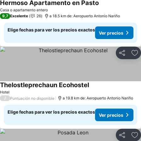
Hermoso Apartamento en Pasto
Ver precios
Casa o apartamento entero
9,7
Excelente
26
a 18.5 km de: Aeropuerto Antonio Nariño
Elige fechas para ver los precios exactos
Ver precios
Compartir
Ag
Thelostleprechaun Ecohostel
Ver precios
Hotel
/
a 19.8 km de: Aeropuerto Antonio Nariño
Puntuación no disponible
Elige fechas para ver los precios exactos
Ver precios
Compartir
Ag