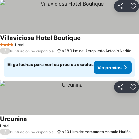
Compartir
Ag
Villaviciosa Hotel Boutique
Ver precios
Hotel
4 Estrellas
/
a 18.9 km de: Aeropuerto Antonio Nariño
Puntuación no disponible
Elige fechas para ver los precios exactos
Ver precios
Compartir
Ag
Urcunina
Ver precios
Hotel
/
a 19.1 km de: Aeropuerto Antonio Nariño
Puntuación no disponible