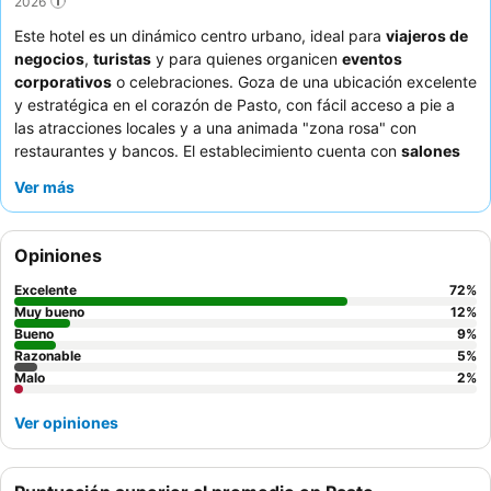
2026
Este hotel es un dinámico centro urbano, ideal para
viajeros de
negocios
,
turistas
y para quienes organicen
eventos
corporativos
o celebraciones. Goza de una ubicación excelente
y estratégica en el corazón de Pasto, con fácil acceso a pie a
las atracciones locales y a una animada "zona rosa" con
restaurantes y bancos. El establecimiento cuenta con
salones
para eventos
bien equipados, elogiados por su amplitud y
Ver más
aislamiento acústico, ideales para diversas reuniones. Los
huéspedes elogian constantemente la atención del personal,
especialmente la del equipo de coordinación de eventos, y
Opiniones
destacan el variado y abundante desayuno bufé. Para una
estancia más tranquila, se recomienda solicitar una habitación
Excelente
72
%
con vistas al jardín.
Muy bueno
12
%
Bueno
9
%
Razonable
5
%
Malo
2
%
Ver opiniones