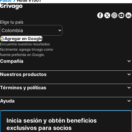
Pasto
Hotel V1501
Facebook
Twitter
Insta
Yo
Elige tu país
Agregar en Google
Encuentra nuestros resultados
fácilmente: agrega trivago como
fuente preferida en Google.
Compañía
Nuestros productos
Términos y políticas
Ayuda
Inicia sesión y obtén beneficios
exclusivos para socios