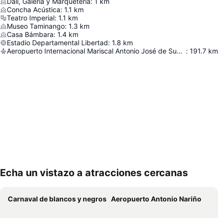
Dali, Galeria y Marqueteria
:
1
km
Concha Acústica
:
1.1
km
Teatro Imperial
:
1.1
km
Museo Taminango
:
1.3
km
Casa Bámbara
:
1.4
km
Estadio Departamental Libertad
:
1.8
km
Aeropuerto Internacional Mariscal Antonio José de Sucre
:
191.7
km
Echa un vistazo a atracciones cercanas
Ampliar mapa
Carnaval de blancos y negros
Aeropuerto Antonio Nariño