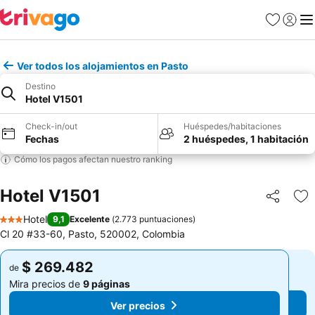
Favoritos
Iniciar 
Me
Ver todos los alojamientos en Pasto
Destino
Hotel V1501
Check-in/out
Huéspedes/habitaciones
Fechas
2 huéspedes, 1 habitación
Cómo los pagos afectan nuestro ranking
Hotel V1501
Compartir
Ag
Hotel
9,1
Excelente
(
2.773 puntuaciones
)
3 Estrellas
Cl 20 #33-60, Pasto, 520002, Colombia
$ 269.482
$ 269.482
de
de
Mira precios de
9 páginas
Mira precios de
9 páginas
Ver precios
Ver precios