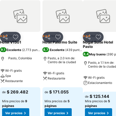
Hotel
Hotel
Hotel
3 Estrellas
3 Estrellas
3 Estrellas
Compartir
Agregar a favoritos
Compartir
Agregar a favoritos
Compartir
Agregar 
Hotel V1501
Hotel Palermo Suite
Nogal Suite Hotel
Pasto
9,1
8,7
Excelente
(
2.773 puntuaciones
Excelente
)
(
439 puntuaciones
)
8,4
Muy bueno
(
390 p
Pasto, Colombia
Pasto, a 2.0 km de:
Centro de la ciudad
Pasto, a 1.1 km de:
Centro de la ciuda
Wi-Fi gratis
Wi-Fi gratis
Spa
Wi-Fi gratis
Restaurante
Restaurante
Estacionamiento
$ 269.482
$ 171.055
de
de
$ 125.144
de
Mira precios de
9
Mira precios de
5
Mira precios de
5
páginas
páginas
páginas
Ver precios
Ver precios
Ver precios