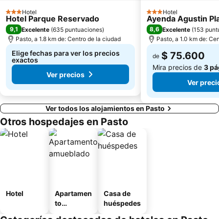
Hotel
Hotel
3 Estrellas
3 Estrellas
Hotel Parque Reservado
Ayenda Agustin Pl
9,1
8,6
Excelente
(
635 puntuaciones
)
Excelente
(
153 punt
Pasto, a 1.8 km de: Centro de la ciudad
Pasto, a 1.0 km de: Cen
Elige fechas para ver los precios
$ 75.600
de
exactos
Mira precios de
3 pá
Ver precios
Ver preci
Ver todos los alojamientos en Pasto
Otros hospedajes en Pasto
Hotel
Apartamen
Casa de
to
huéspedes
amueblad