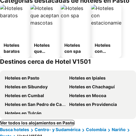
Categorías destacadas de hoteles en Pasto
o
Hoteles
Hoteles
Hoteles
Hoteles
baratos
que
con spa
con
aceptan
estaciona
Destinos cerca de Hotel V1501
mascotas
miento
Hoteles en Pasto
Hoteles en Ipiales
Hoteles en Sibundoy
Hoteles en Chachaguí
Hoteles en Cumbal
Hoteles en Mocoa
Hoteles en San Pedro de Cartago
Hoteles en Providencia
Hoteles en Tulcán
Ver todos los alojamientos en Pasto
Busca hoteles
Centro- y Sudamérica
Colombia
Nariño