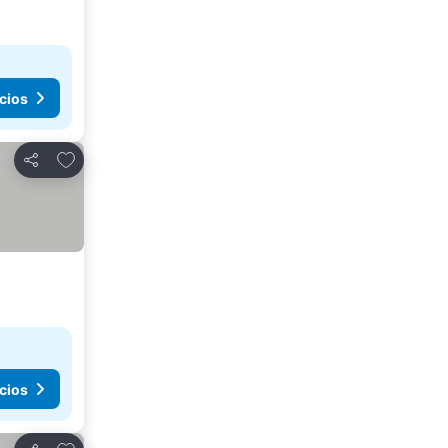
cios
Agregar a favoritos
Compartir
cios