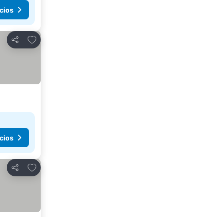
cios
Agregar a favoritos
Compartir
cios
Agregar a favoritos
Compartir