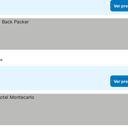
Ver pre
ha
Ver pre