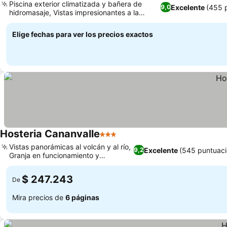
Piscina exterior climatizada y bañera de
Excelente
(455 
9,0
hidromasaje, Vistas impresionantes a la
laguna de Yahuarcocha
Elige fechas para ver los precios exactos
Hosteria Cananvalle
3 Estrellas
Vistas panorámicas al volcán y al río,
Excelente
(545 puntuaci
9,2
Granja en funcionamiento y
agroturismo
$ 247.243
De
Mira precios de
6 páginas