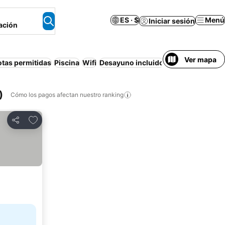
ES · $
Menú
Iniciar sesión
ación
Ver mapa
tas permitidas
Piscina
Wifi
Desayuno incluido
)
Cómo los pagos afectan nuestro ranking
Agregar a favoritos
Compartir