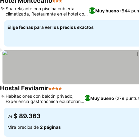
Hotel Montecarlo
3 Estrellas
Spa relajante con piscina cubierta
Muy bueno
(844 pun
8,4
climatizada, Restaurante en el hotel con
cocina variada
Elige fechas para ver los precios exactos
Hostal Fevilamir
4 Estrellas
Habitaciones con balcón privado,
Muy bueno
(279 puntu
8,1
Experiencia gastronómica ecuatoriana
auténtica
$ 89.363
De
Mira precios de
2 páginas