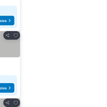
cios
Agregar a favoritos
Compartir
cios
Agregar a favoritos
Compartir