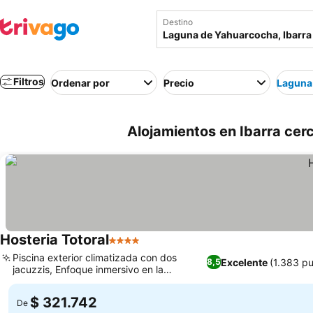
Destino
Filtros
Ordenar por
Precio
Laguna
Alojamientos en Ibarra cer
Hosteria Totoral
4 Estrellas
Piscina exterior climatizada con dos
Excelente
(1.383 p
8,5
jacuzzis, Enfoque inmersivo en la
naturaleza y la relajación
$ 321.742
De