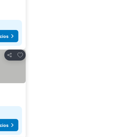
cios
Agregar a favoritos
Compartir
cios