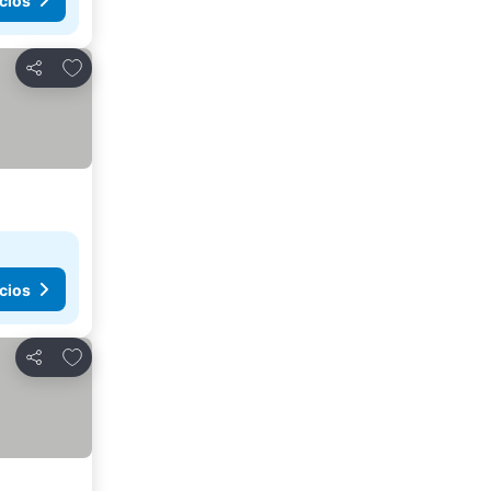
cios
Agregar a favoritos
Compartir
cios
Agregar a favoritos
Compartir