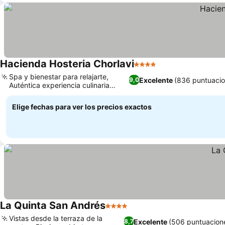
Hacienda Hosteria Chorlavi
4 Estrellas
Spa y bienestar para relajarte,
Excelente
(836 puntuacio
9,0
Auténtica experiencia culinaria
ecuatoriana
Elige fechas para ver los precios exactos
La Quinta San Andrés
4 Estrellas
Vistas desde la terraza de la
Excelente
(506 puntuacion
8,7