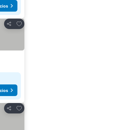
cios
Agregar a favoritos
Compartir
cios
Agregar a favoritos
Compartir