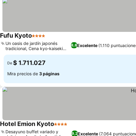
Fufu Kyoto
4 Estrellas
Un oasis de jardín japonés
Excelente
(1.110 puntuacione
8,6
tradicional, Cena kyo-kaiseki
refinada
$ 1.711.027
De
Mira precios de
3 páginas
Hotel Emion Kyoto
4 Estrellas
Desayuno buffet variado y
Excelente
(7.064 puntuacion
9,2