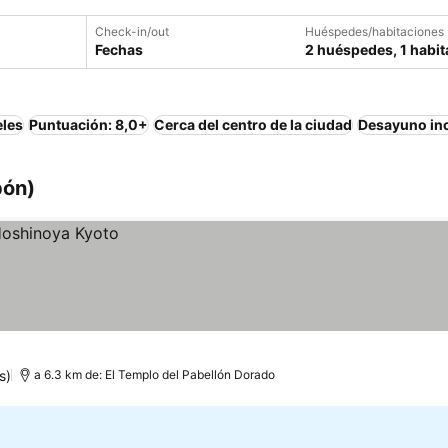
Check-in/out
Huéspedes/habitaciones
Fechas
2 huéspedes, 1 habit
eles
Puntuación: 8,0+
Cerca del centro de la ciudad
Desayuno in
pón)
s)
a 6.3 km de: El Templo del Pabellón Dorado