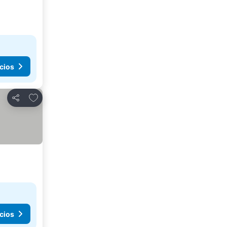
cios
Agregar a favoritos
Compartir
cios