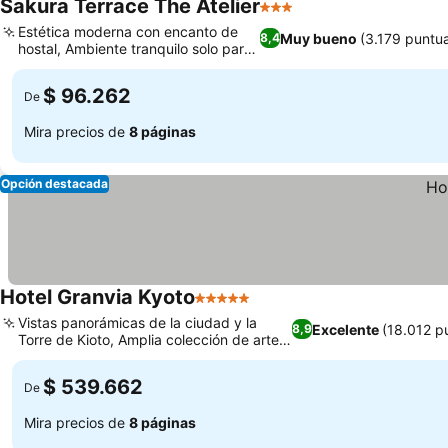
Sakura Terrace The Atelier
3 Estrellas
Estética moderna con encanto de
Muy bueno
(3.179 puntu
8,4
hostal, Ambiente tranquilo solo para
adultos
$ 96.262
De
Mira precios de
8 páginas
Opción destacada
Hotel Granvia Kyoto
5 Estrellas
Vistas panorámicas de la ciudad y la
Excelente
(18.012 p
8,9
Torre de Kioto, Amplia colección de arte
por todo el hotel
$ 539.662
De
Mira precios de
8 páginas