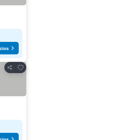
cios
Agregar a favoritos
Compartir
cios