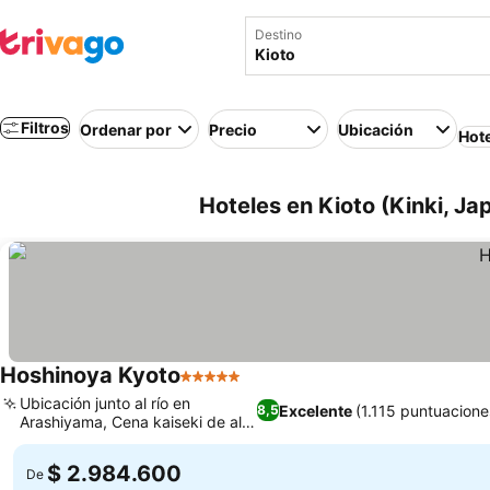
Destino
Filtros
Ordenar por
Precio
Ubicación
Hot
Hoteles en Kioto (Kinki, Ja
Hoshinoya Kyoto
5 Estrellas
Ubicación junto al río en
Excelente
(1.115 puntuacione
8,5
Arashiyama, Cena kaiseki de alta
cocina
$ 2.984.600
De