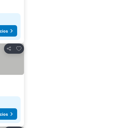
cios
Agregar a favoritos
Compartir
cios