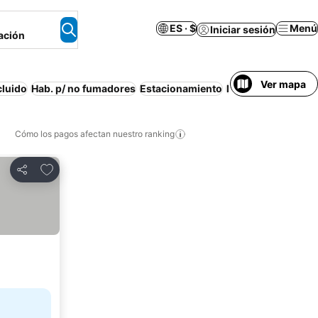
ES · $
Menú
Iniciar sesión
ación
Ver mapa
cluido
Hab. p/ no fumadores
Estacionamiento
Media pensión
Can
Cómo los pagos afectan nuestro ranking
Agregar a favoritos
Compartir