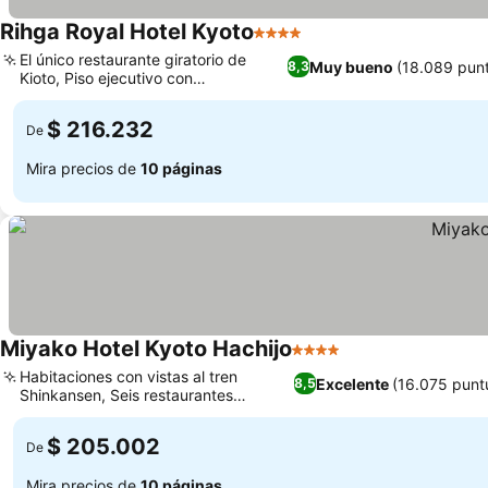
Rihga Royal Hotel Kyoto
4 Estrellas
El único restaurante giratorio de
Muy bueno
(18.089 pun
8,3
Kioto, Piso ejecutivo con
comodidades mejoradas
$ 216.232
De
Mira precios de
10 páginas
Miyako Hotel Kyoto Hachijo
4 Estrellas
Habitaciones con vistas al tren
Excelente
(16.075 punt
8,5
Shinkansen, Seis restaurantes
diferentes en el hotel
$ 205.002
De
Mira precios de
10 páginas