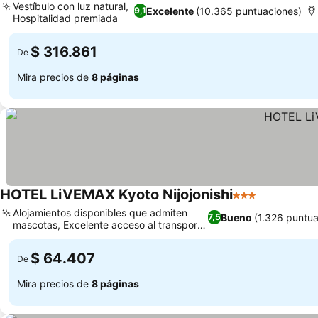
Vestíbulo con luz natural,
Excelente
(10.365 puntuaciones)
9,1
Hospitalidad premiada
$ 316.861
De
Mira precios de
8 páginas
HOTEL LiVEMAX Kyoto Nijojonishi
3 Estrellas
Alojamientos disponibles que admiten
Bueno
(1.326 puntua
7,5
mascotas, Excelente acceso al transporte
público
$ 64.407
De
Mira precios de
8 páginas