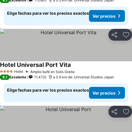
9,1
Excelente
11.080
a 0.5 km de: Universal Studios Japan
Elige fechas para ver los precios exactos
Ver precios
Compartir
Ag
Hotel Universal Port Vita
Ver precios
Hotel
Amplio bufé en Solis Gratia
Ver precios
4 Estrellas
9,1
Excelente
11.473
a 0.6 km de: Universal Studios Japan
Elige fechas para ver los precios exactos
Ver precios
Compartir
Ag