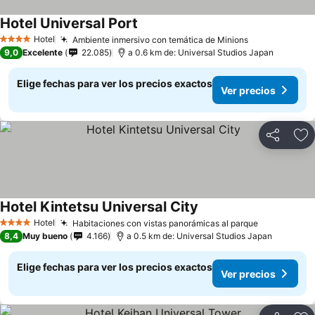
Hotel Universal Port
Ver precios
Hotel
Ambiente inmersivo con temática de Minions
Ver precios
4 Estrellas
9,0
Excelente
22.085
a 0.6 km de: Universal Studios Japan
Elige fechas para ver los precios exactos
Ver precios
Compartir
Ag
Hotel Kintetsu Universal City
Ver precios
Hotel
Habitaciones con vistas panorámicas al parque
Ver precio
4 Estrellas
8,4
Muy bueno
4.166
a 0.5 km de: Universal Studios Japan
Elige fechas para ver los precios exactos
Ver precios