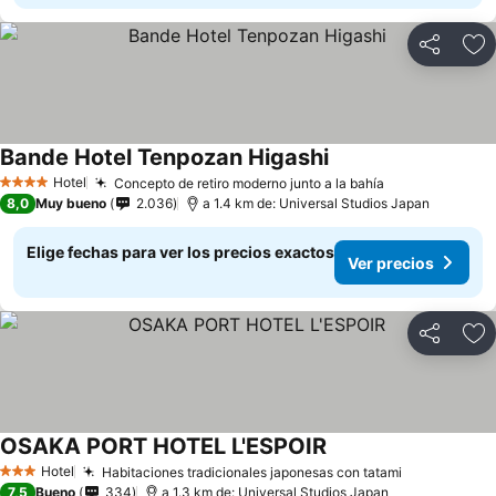
Compartir
Ag
Bande Hotel Tenpozan Higashi
Ver precios
Hotel
Concepto de retiro moderno junto a la bahía
Ver precios
4 Estrellas
8,0
Muy bueno
2.036
a 1.4 km de: Universal Studios Japan
Elige fechas para ver los precios exactos
Ver precios
Compartir
Ag
OSAKA PORT HOTEL L'ESPOIR
Ver precios
Hotel
Habitaciones tradicionales japonesas con tatami
Ver precios
3 Estrellas
7,5
Bueno
334
a 1.3 km de: Universal Studios Japan