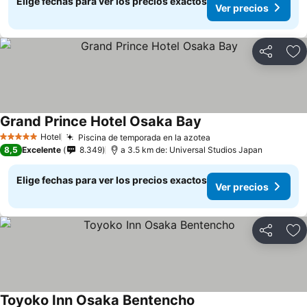
Elige fechas para ver los precios exactos
Ver precios
Compartir
Ag
Grand Prince Hotel Osaka Bay
Ver precios
Hotel
Piscina de temporada en la azotea
Ver precios
5 Estrellas
8,5
Excelente
8.349
a 3.5 km de: Universal Studios Japan
Elige fechas para ver los precios exactos
Ver precios
Compartir
Ag
Toyoko Inn Osaka Bentencho