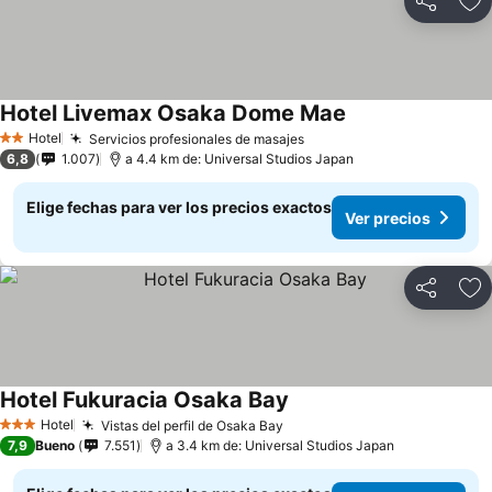
Compartir
Ag
Hotel Livemax Osaka Dome Mae
Ver precios
Hotel
Servicios profesionales de masajes
Ver precios
2 Estrellas
6,8
1.007
a 4.4 km de: Universal Studios Japan
Elige fechas para ver los precios exactos
Ver precios
Compartir
Ag
Hotel Fukuracia Osaka Bay
Ver precios
Hotel
Vistas del perfil de Osaka Bay
Ver precios
3 Estrellas
7,9
Bueno
7.551
a 3.4 km de: Universal Studios Japan