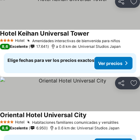
Compartir
Ag
Hotel Keihan Universal Tower
Ver precios
Hotel
Amenidades interactivas de bienvenida para niños
Ver prec
4 Estrellas
8,6
Excelente
17.641
a 0.6 km de: Universal Studios Japan
Elige fechas para ver los precios exactos
Ver precios
Compartir
Ag
Oriental Hotel Universal City
Ver precios
Hotel
Habitaciones familiares comunicadas y versátiles
Ver prec
4 Estrellas
8,6
Excelente
6.950
a 0.6 km de: Universal Studios Japan