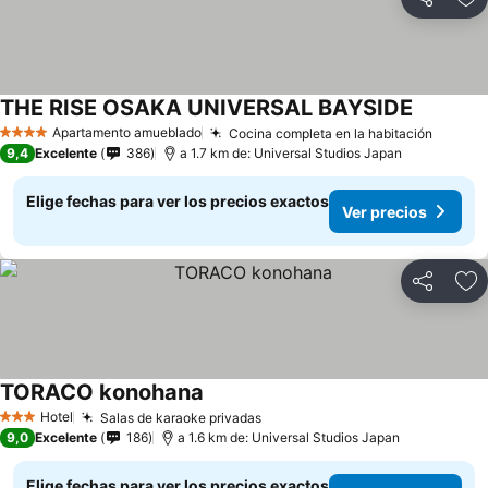
Compartir
Ag
THE RISE OSAKA UNIVERSAL BAYSIDE
Ver prec
Apartamento amueblado
Cocina completa en la habitación
Ver pr
4 Estrellas
9,4
Excelente
386
a 1.7 km de: Universal Studios Japan
Elige fechas para ver los precios exactos
Ver precios
Compartir
Ag
TORACO konohana
Ver precios
Hotel
Salas de karaoke privadas
Ver precios
3 Estrellas
9,0
Excelente
186
a 1.6 km de: Universal Studios Japan
Elige fechas para ver los precios exactos