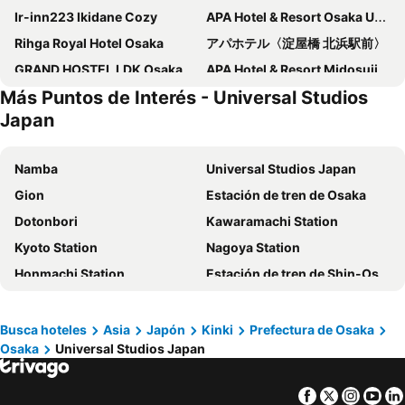
Ir-inn223 Ikidane Cozy
APA Hotel & Resort Osaka Umeda Eki Tower
Rihga Royal Hotel Osaka
アパホテル〈淀屋橋 北浜駅前〉
GRAND HOSTEL LDK Osaka Shinsaibashi
APA Hotel & Resort Midosuji Hommachi Ekimae Tower
Más Puntos de Interés - Universal Studios
Osaka Teikoku Hotel
DOYANEN HOTELS BAKURO
Japan
BESTIE - DOYANEN HOTELS
Hotel Sunplaza 2
Liber Hotel Osaka
Osaka Marriott Miyako Hotel
Namba
Universal Studios Japan
Smile Hotel Premium Osaka Hommachi
Hotel Hillarys
Gion
Estación de tren de Osaka
HOTEL THE FLAG Shinsaibashi
HOTEL LiVEMAX Umeda WEST
Dotonbori
Kawaramachi Station
KOKO HOTEL Osaka Shinsaibashi
APA Hotel Namba Shinsaibashi Higashi
Kyoto Station
Nagoya Station
Hilton Osaka
Hotel Vista Osaka Namba
Honmachi Station
Estación de tren de Shin-Osaka
Hotel Universal Port
Hotel Plaza Osaka
Shijo Station
Kamigyo
Hotel Granvia Osaka
プレミアホテル-Cabin-大阪
Chūbu Centrair International Airport
Namba Station
Busca hoteles
Asia
Japón
Kinki
Prefectura de Osaka
Hotel Kansai
Hiyori Hotel Osaka Namba Station
Osaka
Universal Studios Japan
Estación de metro de Shinsaibashi
Fushimi
The Ritz-Carlton, Osaka
Candeo Hotels Osaka Namba
Circuito de Suzuka
Estación de tren de Umeda
Hotel Vischio Osaka by Granvia
Holiday Inn Osaka Namba by IHG
Facebook
Twitter
Insta
Yo
Shimogyo
Higashiyama