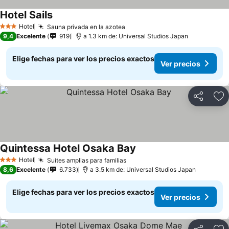
Hotel Sails
Ver precios
Hotel
Sauna privada en la azotea
Ver precios
3 Estrellas
9,4
Excelente
919
a 1.3 km de: Universal Studios Japan
Elige fechas para ver los precios exactos
Ver precios
Compartir
Ag
Quintessa Hotel Osaka Bay
Ver precios
Hotel
Suites amplias para familias
Ver precios
3 Estrellas
8,6
Excelente
6.733
a 3.5 km de: Universal Studios Japan
Elige fechas para ver los precios exactos
Ver precios