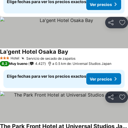
Elige fechas para ver los precios exactos
Ver precios
Compartir
Ag
La'gent Hotel Osaka Bay
Ver precios
Hotel
Servicio de secado de zapatos
Ver precios
3 Estrellas
8,2
Muy bueno
4.427
a 0.5 km de: Universal Studios Japan
Elige fechas para ver los precios exactos
Ver precios
Compartir
Ag
The Park Front Hotel at Universal Studios Japan