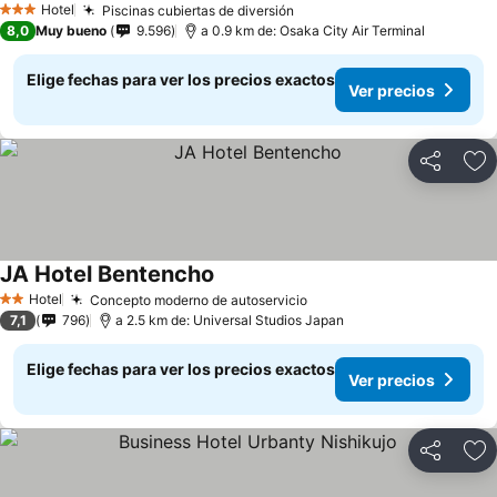
Hotel
Piscinas cubiertas de diversión
Ver precios
3 Estrellas
8,0
Muy bueno
9.596
a 0.9 km de: Osaka City Air Terminal
Elige fechas para ver los precios exactos
Ver precios
Compartir
Ag
JA Hotel Bentencho
Ver precios
Hotel
Concepto moderno de autoservicio
Ver precios
2 Estrellas
7,1
796
a 2.5 km de: Universal Studios Japan
Elige fechas para ver los precios exactos
Ver precios
Compartir
Ag