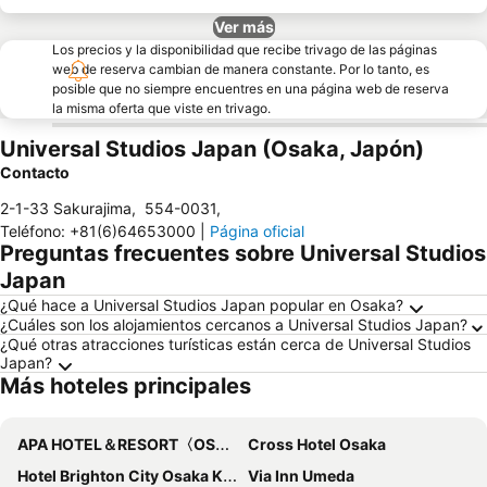
Ver más
Los precios y la disponibilidad que recibe trivago de las páginas
web de reserva cambian de manera constante. Por lo tanto, es
posible que no siempre encuentres en una página web de reserva
la misma oferta que viste en trivago.
Universal Studios Japan (Osaka, Japón)
Contacto
2-1-33 Sakurajima
,
554-0031
,
Teléfono
:
+81(6)64653000
|
Página oficial
Preguntas frecuentes sobre Universal Studios
Japan
¿Qué hace a Universal Studios Japan popular en Osaka?
¿Cuáles son los alojamientos cercanos a Universal Studios Japan?
¿Qué otras atracciones turísticas están cerca de Universal Studios
Japan?
Más hoteles principales
APA HOTEL＆RESORT〈OSAKA NAMBA EKIMAE TOWER〉
Cross Hotel Osaka
Hotel Brighton City Osaka Kitahama
Via Inn Umeda