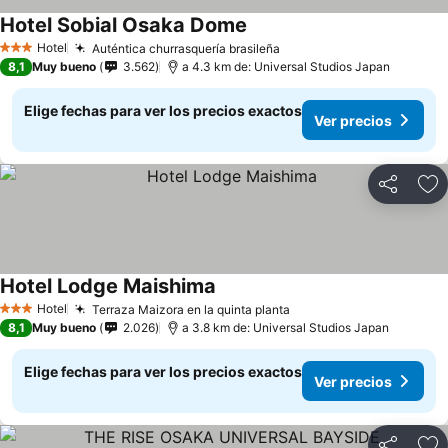
Hotel Sobial Osaka Dome
Ver precios
Hotel
Auténtica churrasquería brasileña
Ver precios
3 Estrellas
8,1
Muy bueno
3.562
a 4.3 km de: Universal Studios Japan
Elige fechas para ver los precios exactos
Ver precios
Compartir
Ag
Hotel Lodge Maishima
Ver precios
Hotel
Terraza Maizora en la quinta planta
Ver precios
3 Estrellas
8,1
Muy bueno
2.026
a 3.8 km de: Universal Studios Japan
Elige fechas para ver los precios exactos
Ver precios