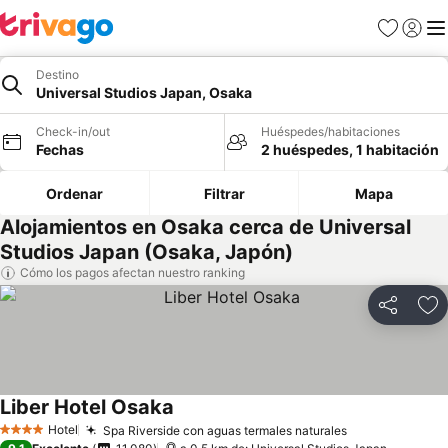
Favoritos
Iniciar 
Me
Destino
Universal Studios Japan, Osaka
Check-in/out
Huéspedes/habitaciones
Fechas
2 huéspedes, 1 habitación
Ordenar
Filtrar
Mapa
Alojamientos en Osaka cerca de Universal
Studios Japan (Osaka, Japón)
Cómo los pagos afectan nuestro ranking
Compartir
Ag
Liber Hotel Osaka
Ver precios
Hotel
Spa Riverside con aguas termales naturales
Ver precios
4 Estrellas