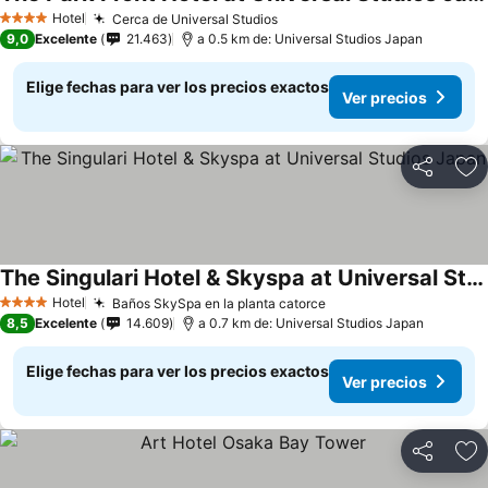
Ver precios
Hotel
Cerca de Universal Studios
Ver precios
4 Estrellas
9,0
Excelente
21.463
a 0.5 km de: Universal Studios Japan
Elige fechas para ver los precios exactos
Ver precios
Compartir
Ag
The Singulari Hotel & Skyspa at Universal Studios Japan
Ver precios
Hotel
Baños SkySpa en la planta catorce
Ver precios
4 Estrellas
8,5
Excelente
14.609
a 0.7 km de: Universal Studios Japan
Elige fechas para ver los precios exactos
Ver precios
Compartir
Ag