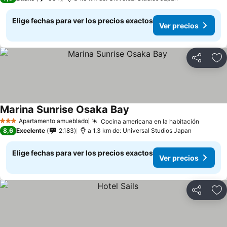
Elige fechas para ver los precios exactos
Ver precios
Compartir
Ag
Marina Sunrise Osaka Bay
Ver precios
Apartamento amueblado
Cocina americana en la habitación
Ver pre
3 Estrellas
8,6
Excelente
2.183
a 1.3 km de: Universal Studios Japan
Elige fechas para ver los precios exactos
Ver precios
Compartir
Ag