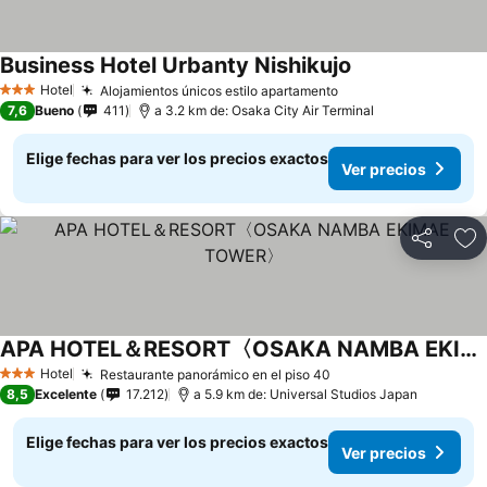
Business Hotel Urbanty Nishikujo
Ver precios
Hotel
Alojamientos únicos estilo apartamento
Ver precios
3 Estrellas
7,6
Bueno
411
a 3.2 km de: Osaka City Air Terminal
Elige fechas para ver los precios exactos
Ver precios
Compartir
Ag
APA HOTEL＆RESORT〈OSAKA NAMBA EKIMAE TOWER〉
Ver precios
Hotel
Restaurante panorámico en el piso 40
Ver precios
3 Estrellas
8,5
Excelente
17.212
a 5.9 km de: Universal Studios Japan
Elige fechas para ver los precios exactos
Ver precios