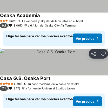
Osaka Academia
Ver precios
Hotel
Lavandería y alquiler de bicicletas en el hotel
Ver precios
3 Estrellas
6,1
3.061
a 6.4 km de: Osaka City Air Terminal
Elige fechas para ver los precios exactos
Ver precios
Compartir
Ag
Casa G.S. Osaka Port
Ver precios
Hotel
Tu base moderna en la bahía de Osaka
Ver precios
5 Estrellas
7,1
347
a 1.4 km de: Universal Studios Japan
Elige fechas para ver los precios exactos
Ver precios