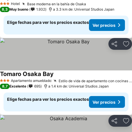
Ver precios
Hotel
Base moderna en la bahía de Osaka
Ver precios
3 Estrellas
8,3
Muy bueno
1.932
a 3.3 km de: Universal Studios Japan
Elige fechas para ver los precios exactos
Ver precios
Compartir
Ag
Tomaro Osaka Bay
Ver precios
Apartamento amueblado
Estilo de vida de apartamento con cocinas pequeñas
3 Estrellas
8,7
Excelente
695
a 1.4 km de: Universal Studios Japan
Elige fechas para ver los precios exactos
Ver precios
Compartir
Ag