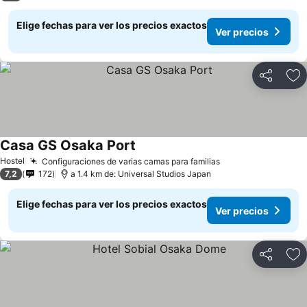
Elige fechas para ver los precios exactos
Ver precios
Compartir
Ag
Casa GS Osaka Port
Ver precios
Hostel
Configuraciones de varias camas para familias
Ver precios
7,2
172
a 1.4 km de: Universal Studios Japan
Elige fechas para ver los precios exactos
Ver precios
Compartir
Ag