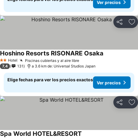
Ver precios
Compartir
Ag
Hoshino Resorts RISONARE Osaka
Ver precios
Hotel
Piscinas cubiertas y al aire libre
Ver precios
2 Estrellas
7,4
131
a 3.6 km de: Universal Studios Japan
Elige fechas para ver los precios exactos
Ver precios
Compartir
Ag
Spa World HOTEL&RESORT
Ver precios