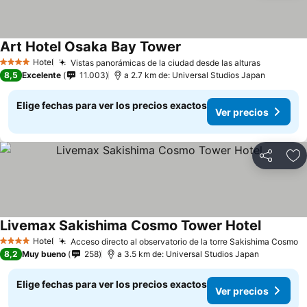
Art Hotel Osaka Bay Tower
Ver precios
Hotel
Vistas panorámicas de la ciudad desde las alturas
Ver prec
4 Estrellas
8,5
Excelente
11.003
a 2.7 km de: Universal Studios Japan
Elige fechas para ver los precios exactos
Ver precios
Compartir
Ag
Livemax Sakishima Cosmo Tower Hotel
Ver prec
Hotel
Acceso directo al observatorio de la torre Sakishima Cosmo
V
4 Estrellas
8,2
Muy bueno
258
a 3.5 km de: Universal Studios Japan
Elige fechas para ver los precios exactos
Ver precios