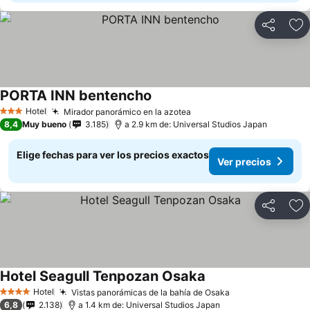
Compartir
Ag
PORTA INN bentencho
Ver precios
Hotel
Mirador panorámico en la azotea
Ver precios
3 Estrellas
8,4
Muy bueno
3.185
a 2.9 km de: Universal Studios Japan
Elige fechas para ver los precios exactos
Ver precios
Compartir
Ag
Hotel Seagull Tenpozan Osaka
Ver precios
Hotel
Vistas panorámicas de la bahía de Osaka
Ver precios
4 Estrellas
6,8
2.138
a 1.4 km de: Universal Studios Japan