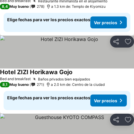
Bed and breakfast
Restaurante minimalista en el alojamiento
8,4
Muy bueno
278
a 1.3 km de: Templo de Kiyomizu
Elige fechas para ver los precios exactos
Ver precios
Compartir
Ag
Hotel ZIZI Horikawa Gojo
Bed and breakfast
Baños privados bien equipados
8,1
Muy bueno
271
a 2.0 km de: Centro de la ciudad
Elige fechas para ver los precios exactos
Ver precios
Compartir
Ag