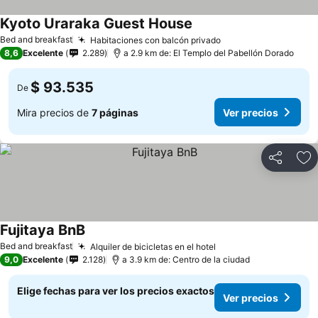
Kyoto Uraraka Guest House
Bed and breakfast
Habitaciones con balcón privado
8,6
Excelente
2.289
a 2.9 km de: El Templo del Pabellón Dorado
$ 93.535
De
Mira precios de
7 páginas
Ver precios
Compartir
Ag
Fujitaya BnB
Bed and breakfast
Alquiler de bicicletas en el hotel
9,0
Excelente
2.128
a 3.9 km de: Centro de la ciudad
Elige fechas para ver los precios exactos
Ver precios