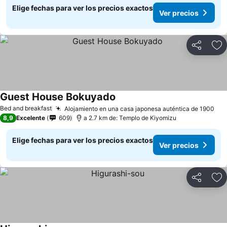
Elige fechas para ver los precios exactos
Ver precios
Compartir
Ag
Guest House Bokuyado
Bed and breakfast
Alojamiento en una casa japonesa auténtica de 1900
8,9
Excelente
609
a 2.7 km de: Templo de Kiyomizu
Elige fechas para ver los precios exactos
Ver precios
Compartir
Ag