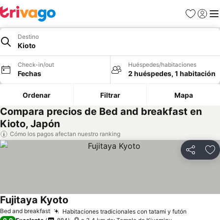
Favoritos
Iniciar 
Me
Destino
Kioto
Check-in/out
Huéspedes/habitaciones
Fechas
2 huéspedes, 1 habitación
Ordenar
Filtrar
Mapa
Compara precios de Bed and breakfast en
Kioto, Japón
Cómo los pagos afectan nuestro ranking
Compartir
Ag
Fujitaya Kyoto
Bed and breakfast
Habitaciones tradicionales con tatami y futón