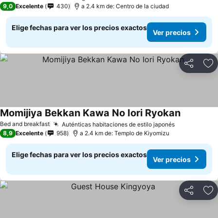
9,0
Excelente
430
a 2.4 km de: Centro de la ciudad
Elige fechas para ver los precios exactos
Ver precios
Compartir
Ag
Momijiya Bekkan Kawa No Iori Ryokan
Bed and breakfast
Auténticas habitaciones de estilo japonés
8,9
Excelente
958
a 2.4 km de: Templo de Kiyomizu
Elige fechas para ver los precios exactos
Ver precios
Compartir
Ag