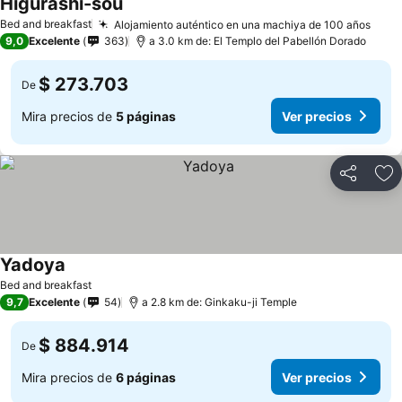
Higurashi-sou
Bed and breakfast
Alojamiento auténtico en una machiya de 100 años
9,0
Excelente
363
a 3.0 km de: El Templo del Pabellón Dorado
$ 273.703
De
Mira precios de
5 páginas
Ver precios
Compartir
Ag
Yadoya
Bed and breakfast
9,7
Excelente
54
a 2.8 km de: Ginkaku-ji Temple
$ 884.914
De
Mira precios de
6 páginas
Ver precios