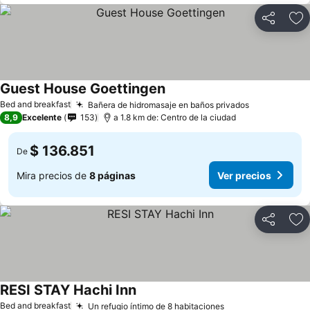
Compartir
Ag
Guest House Goettingen
Bed and breakfast
Bañera de hidromasaje en baños privados
8,9
Excelente
153
a 1.8 km de: Centro de la ciudad
$ 136.851
De
Mira precios de
8 páginas
Ver precios
Compartir
Ag
RESI STAY Hachi Inn
Bed and breakfast
Un refugio íntimo de 8 habitaciones