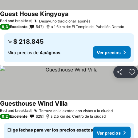
Guest House Kingyoya
Bed and breakfast
Desayuno tradicional japonés
9,3
Excelente
547
a 1.6 km de: El Templo del Pabellón Dorado
$ 218.845
De
Mira precios de
4 páginas
Ver precios
Compartir
Ag
Guesthouse Wind Villa
Bed and breakfast
Terraza en la azotea con vistas a la ciudad
9,2
Excelente
629
a 2.5 km de: Centro de la ciudad
Elige fechas para ver los precios exactos
Ver precios