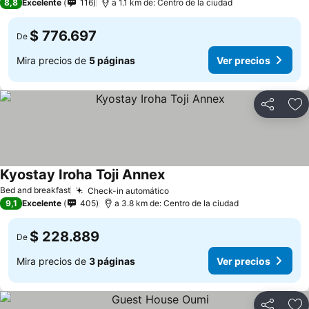
8,8
Excelente
116
a 1.1 km de: Centro de la ciudad
$ 776.697
De
Mira precios de
5 páginas
Ver precios
Compartir
Ag
Kyostay Iroha Toji Annex
Bed and breakfast
Check-in automático
9,1
Excelente
405
a 3.8 km de: Centro de la ciudad
$ 228.889
De
Mira precios de
3 páginas
Ver precios