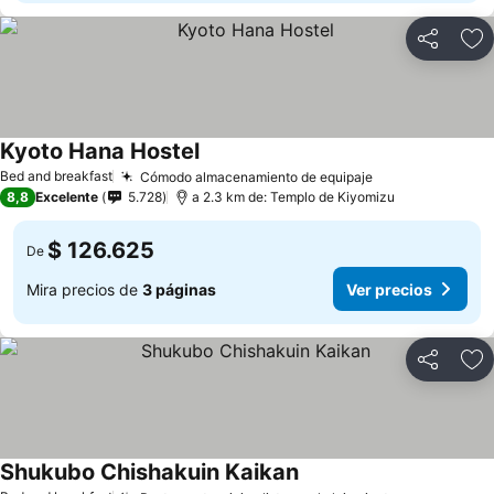
Compartir
Ag
Kyoto Hana Hostel
Bed and breakfast
Cómodo almacenamiento de equipaje
8,8
Excelente
5.728
a 2.3 km de: Templo de Kiyomizu
$ 126.625
De
Mira precios de
3 páginas
Ver precios
Compartir
Ag
Shukubo Chishakuin Kaikan