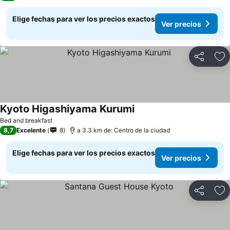
Elige fechas para ver los precios exactos
Ver precios
Compartir
Ag
Kyoto Higashiyama Kurumi
Bed and breakfast
8,7
Excelente
8
a 3.3 km de: Centro de la ciudad
Elige fechas para ver los precios exactos
Ver precios
Compartir
Ag