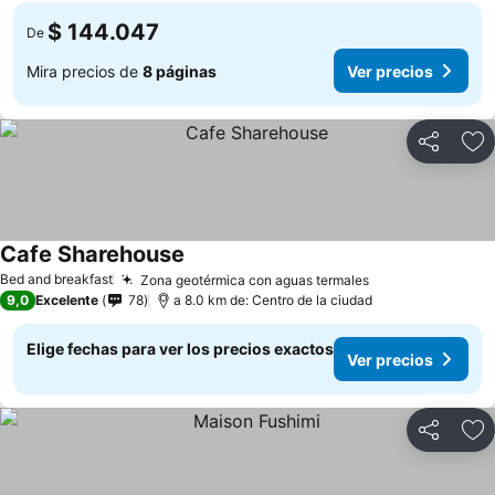
$ 144.047
De
Mira precios de
8 páginas
Ver precios
Compartir
Ag
Cafe Sharehouse
Bed and breakfast
Zona geotérmica con aguas termales
9,0
Excelente
78
a 8.0 km de: Centro de la ciudad
Elige fechas para ver los precios exactos
Ver precios
Compartir
Ag