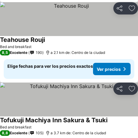
Compartir
Ag
Teahouse Rouji
Bed and breakfast
8,5
Excelente
190
a 2.1 km de: Centro de la ciudad
Elige fechas para ver los precios exactos
Ver precios
Compartir
Ag
Tofukuji Machiya Inn Sakura & Tsuki
Bed and breakfast
8,8
Excelente
105
a 3.7 km de: Centro de la ciudad