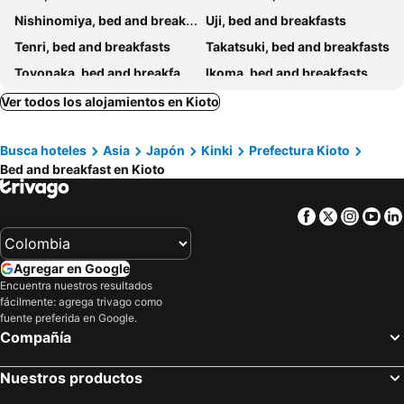
Nishinomiya, bed and breakfasts
Uji, bed and breakfasts
Tenri, bed and breakfasts
Takatsuki, bed and breakfasts
Toyonaka, bed and breakfasts
Ikoma, bed and breakfasts
Kameoka, bed and breakfasts
Suita, bed and breakfasts
Ver todos los alojamientos en Kioto
Ikeda, bed and breakfasts
Yawata, bed and breakfasts
Busca hoteles
Asia
Japón
Kinki
Prefectura Kioto
Kadoma, bed and breakfasts
Higashiosaka, bed and breakfasts
Bed and breakfast en Kioto
Nagaokakyo, bed and breakfasts
Yamatokoriyama, bed and breakfasts
Omihachiman, bed and breakfasts
Hirakata, bed and breakfasts
Facebook
Twitter
Insta
Yo
Shijonawate, bed and breakfasts
Agregar en Google
Encuentra nuestros resultados
fácilmente: agrega trivago como
fuente preferida en Google.
Compañía
Nuestros productos