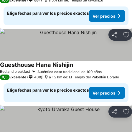
9,0
Excelente
884
a 3.4 km de: Templo de Kiyomizu
Elige fechas para ver los precios exactos
Ver precios
Compartir
Ag
Guesthouse Hana Nishijin
Bed and breakfast
Auténtica casa tradicional de 100 años
9,5
Excelente
408
a 1.2 km de: El Templo del Pabellón Dorado
Elige fechas para ver los precios exactos
Ver precios
Compartir
Ag