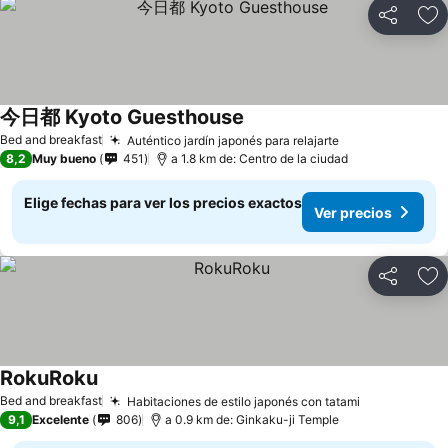
Compartir
Ag
今日都 Kyoto Guesthouse
Bed and breakfast
Auténtico jardín japonés para relajarte
8,2
Muy bueno
451
a 1.8 km de: Centro de la ciudad
Elige fechas para ver los precios exactos
Ver precios
Compartir
Ag
RokuRoku
Bed and breakfast
Habitaciones de estilo japonés con tatami
9,1
Excelente
806
a 0.9 km de: Ginkaku-ji Temple