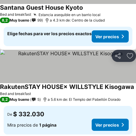
Santana Guest House Kyoto
Bed and breakfast
Estancia asequible en un barrio local
8,2
Muy bueno
99
a 4.3 km de: Centro de la ciudad
Elige fechas para ver los precios exactos
Ver precios
Compartir
Ag
RakutenSTAY HOUSE× WILLSTYLE Kisogawa
Bed and breakfast
8,2
Muy bueno
5
a 5.6 km de: El Templo del Pabellón Dorado
$ 332.030
De
Mira precios de
1 página
Ver precios