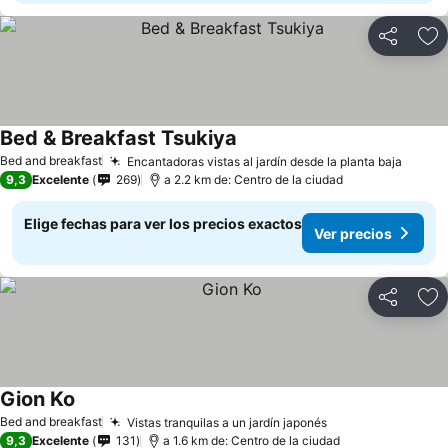
Compartir
Ag
Bed & Breakfast Tsukiya
Bed and breakfast
Encantadoras vistas al jardín desde la planta baja
9,3
Excelente
269
a 2.2 km de: Centro de la ciudad
Elige fechas para ver los precios exactos
Ver precios
Compartir
Ag
Gion Ko
Bed and breakfast
Vistas tranquilas a un jardín japonés
9,3
Excelente
131
a 1.6 km de: Centro de la ciudad