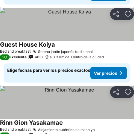
Compartir
Ag
Guest House Koiya
Bed and breakfast
Sereno jardín japonés tradicional
9,1
Excelente
463
a 3.3 km de: Centro de la ciudad
Elige fechas para ver los precios exactos
Ver precios
Compartir
Ag
Rinn Gion Yasakamae
Bed and breakfast
Alojamiento auténtico en machiya