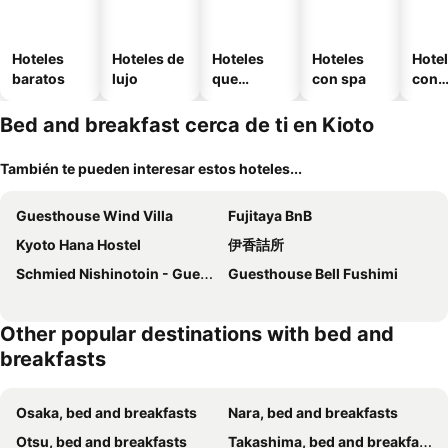
Hoteles
Hoteles de
Hoteles
Hoteles
Hote
baratos
lujo
que
con spa
con
aceptan
esta
mascotas
mien
Bed and breakfast cerca de ti en Kioto
También te pueden interesar estos hoteles...
Guesthouse Wind Villa
Fujitaya BnB
Kyoto Hana Hostel
伊香詰所
Schmied Nishinotoin - Guest House In Kyoto
Guesthouse Bell Fushimi
Other popular destinations with bed and
breakfasts
Osaka, bed and breakfasts
Nara, bed and breakfasts
Otsu, bed and breakfasts
Takashima, bed and breakfasts