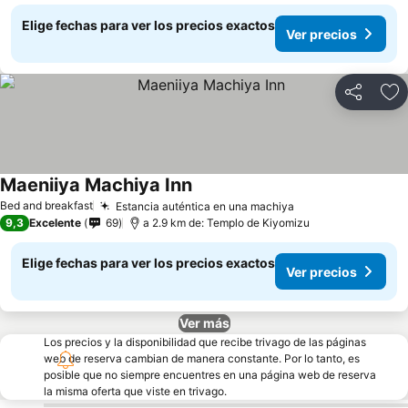
Elige fechas para ver los precios exactos
Ver precios
Compartir
Ag
Maeniiya Machiya Inn
Bed and breakfast
Estancia auténtica en una machiya
9,3
Excelente
69
a 2.9 km de: Templo de Kiyomizu
Elige fechas para ver los precios exactos
Ver precios
Ver más
Los precios y la disponibilidad que recibe trivago de las páginas
web de reserva cambian de manera constante. Por lo tanto, es
posible que no siempre encuentres en una página web de reserva
la misma oferta que viste en trivago.