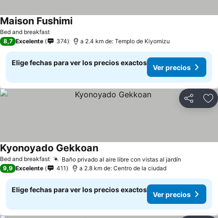
Maison Fushimi
Bed and breakfast
8,7
Excelente
374
a 2.4 km de: Templo de Kiyomizu
Elige fechas para ver los precios exactos
Ver precios
Compartir
Ag
Kyonoyado Gekkoan
Bed and breakfast
Baño privado al aire libre con vistas al jardín
9,9
Excelente
411
a 2.8 km de: Centro de la ciudad
Elige fechas para ver los precios exactos
Ver precios