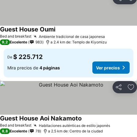
Compartir
Ag
Guest House Oumi
Bed and breakfast
Ambiente tradicional de casa japonesa
9,2
Excelente
983
a 2.4 km de: Templo de Kiyomizu
$ 225.712
De
Mira precios de
4 páginas
Ver precios
Compartir
Ag
Guest House Aoi Nakamoto
Bed and breakfast
Habitaciones auténticas de estilo japonés
8,8
Excelente
78
a 2.5 km de: Centro de la ciudad