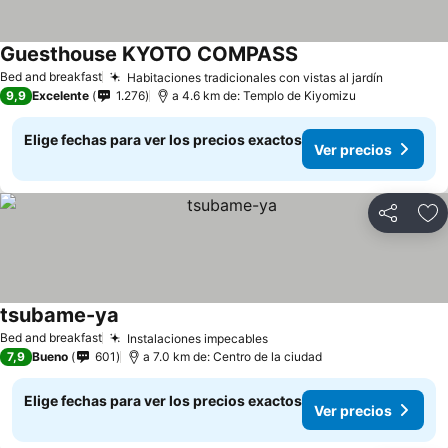
Guesthouse KYOTO COMPASS
Bed and breakfast
Habitaciones tradicionales con vistas al jardín
9,9
Excelente
1.276
a 4.6 km de: Templo de Kiyomizu
Elige fechas para ver los precios exactos
Ver precios
Compartir
Ag
tsubame-ya
Bed and breakfast
Instalaciones impecables
7,9
Bueno
601
a 7.0 km de: Centro de la ciudad
Elige fechas para ver los precios exactos
Ver precios