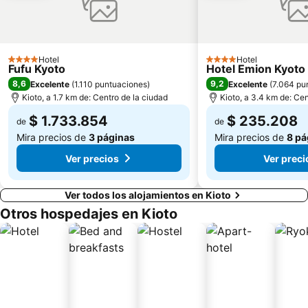
Hotel
Hotel
4 Estrellas
4 Estrellas
Fufu Kyoto
Hotel Emion Kyoto
8,6
9,2
Excelente
(
1.110 puntuaciones
)
Excelente
(
7.064 pu
Kioto, a 1.7 km de: Centro de la ciudad
Kioto, a 3.4 km de: Cen
$ 1.733.854
$ 235.208
de
de
Mira precios de
3 páginas
Mira precios de
8 pá
Ver precios
Ver preci
Ver todos los alojamientos en Kioto
Otros hospedajes en Kioto