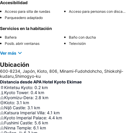
Accesibilidad
Acceso para silla de ruedas
Acceso para personas con discapacidad
Parqueadero adaptado
Servicios en la habitación
Bañera
Baño con ducha
Posib. abrir ventanas
Televisión
Ver más
Ubicación
600-8234, Japón, Kioto, 806, Minami-Fudohdohcho, Shiokohji-
kudaru,Shimogyo-ku
Distancia desde APA Hotel Kyoto Ekimae
Kintetsu Kyoto
:
0.2
km
Kyoto Tower
:
0.4
km
Kiyomizu-Dera
:
2.8
km
Kioto
:
3.1
km
Nijō Castle
:
3.1
km
Katsura Imperial Villa
:
4.1
km
Kyoto Imperial Palace
:
4.4
km
Fushimi Castle
:
5.6
km
Ninna Temple
:
6.1
km
Ryōan-Ji
:
6.3
km