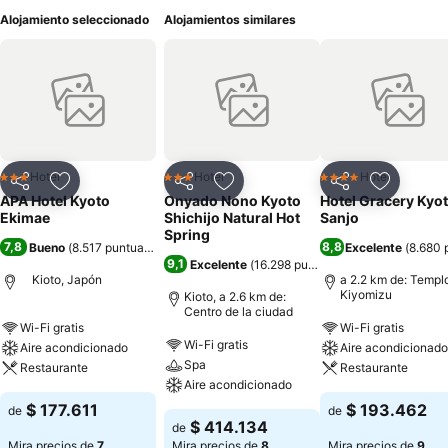
Alojamiento seleccionado
Alojamientos similares
Hotel
Hotel
Hotel
3 Estrellas
3 Estrellas
4 Estrellas
Compartir
Agregar a favoritos
Compartir
Agregar a favoritos
Compartir
Agregar 
APA Hotel Kyoto
Onyado Nono Kyoto
Hotel Gracery Kyo
Ekimae
Shichijo Natural Hot
Sanjo
Spring
7,8
8,8
Bueno
(
8.517 puntuaciones
)
Excelente
(
8.680 
9,1
Excelente
(
16.298 puntuaciones
)
Kioto, Japón
a 2.2 km de: Templ
Kiyomizu
Kioto, a 2.6 km de:
Centro de la ciudad
Wi-Fi gratis
Wi-Fi gratis
Wi-Fi gratis
Aire acondicionado
Aire acondicionado
Spa
Restaurante
Restaurante
Aire acondicionado
$ 177.611
$ 193.462
de
de
$ 414.134
de
Mira precios de
7
Mira precios de
8
Mira precios de
9