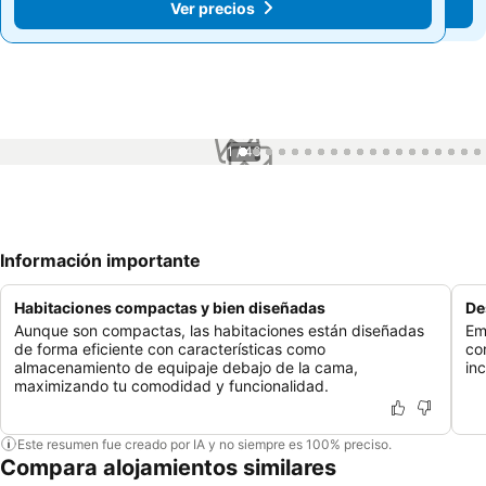
Ver precios
Ver precios
1 / 46
Información importante
Habitaciones compactas y bien diseñadas
De
Aunque son compactas, las habitaciones están diseñadas
Em
de forma eficiente con características como
co
almacenamiento de equipaje debajo de la cama,
in
maximizando tu comodidad y funcionalidad.
Este resumen fue creado por IA y no siempre es 100% preciso.
Compara alojamientos similares