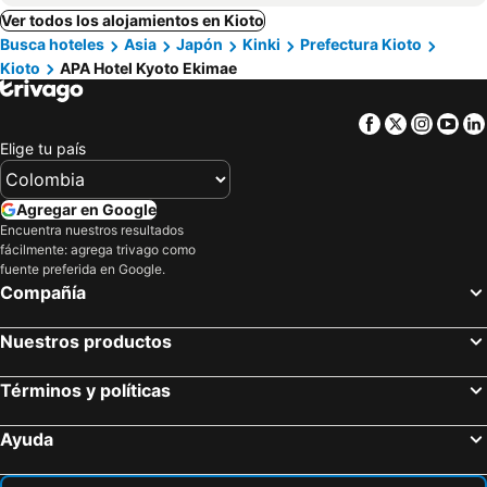
Ver todos los alojamientos en Kioto
Busca hoteles
Asia
Japón
Kinki
Prefectura Kioto
Kioto
APA Hotel Kyoto Ekimae
Facebook
Twitter
Insta
Yo
Elige tu país
Agregar en Google
Encuentra nuestros resultados
fácilmente: agrega trivago como
fuente preferida en Google.
Compañía
Nuestros productos
Términos y políticas
Ayuda