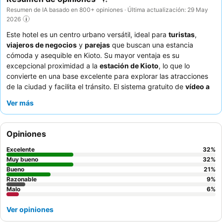
Resumen de IA basado en 800+ opiniones · Última actualización: 29 May
2026
Este hotel es un centro urbano versátil, ideal para
turistas
,
viajeros de negocios
y
parejas
que buscan una estancia
cómoda y asequible en Kioto. Su mayor ventaja es su
excepcional proximidad a la
estación de Kioto
, lo que lo
convierte en una base excelente para explorar las atracciones
de la ciudad y facilita el tránsito. El sistema gratuito de
vídeo a
la carta
ofrece una opción de entretenimiento bienvenida
Ver más
después de un día de exploración. Los huéspedes elogian
constantemente al
personal del hotel
por su excepcional
amabilidad y el variado y de alta calidad
desayuno bufé
que
Opiniones
incluye opciones japonesas y occidentales. Para una
experiencia más tranquila, los huéspedes podrían considerar
Excelente
32
%
solicitar una habitación que no dé a la calle.
Muy bueno
32
%
Bueno
21
%
Razonable
9
%
Malo
6
%
Ver opiniones