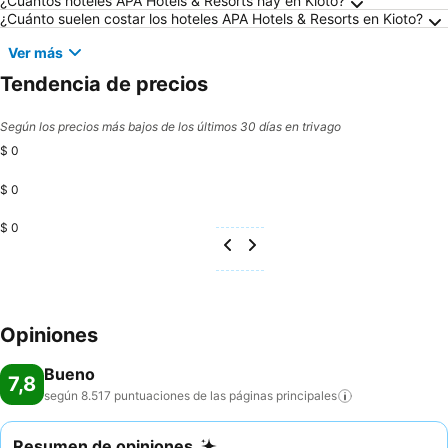
Preguntas frecuentes sobre Kioto
¿Cuántos hoteles APA Hotels & Resorts hay en Kioto?
¿Cuánto suelen costar los hoteles APA Hotels & Resorts en Kioto?
Ver más
Tendencia de precios
Según los precios más bajos de los últimos 30 días en trivago
$ 0
$ 0
$ 0
Opiniones
Bueno
7,8
según 8.517 puntuaciones de las páginas
principales
Resumen de opiniones