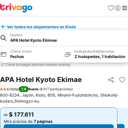
Favoritos
Iniciar 
Me
Ver todos los alojamientos en Kioto
Destino
APA Hotel Kyoto Ekimae
Check-in/out
Huéspedes/habitaciones
Fechas
2 huéspedes, 1 habitación
Cómo los pagos afectan nuestro ranking
APA Hotel Kyoto Ekimae
Compartir
Ag
Hotel
7,8
Bueno
(
8.517 puntuaciones
)
3 Estrellas
600-8234, Japón, Kioto, 806, Minami-Fudohdohcho, Shiokohji-
kudaru,Shimogyo-ku
$ 177.611
$ 177.611
de
de
Mira precios de
7 páginas
Mira precios de
7 páginas