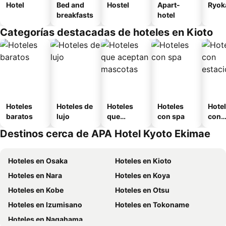
Hotel
Bed and
Hostel
Apart-
Ryok
breakfasts
hotel
Categorías destacadas de hoteles en Kioto
Hoteles
Hoteles de
Hoteles
Hoteles
Hote
baratos
lujo
que
con spa
con
aceptan
esta
Destinos cerca de APA Hotel Kyoto Ekimae
mascotas
mien
Hoteles en Osaka
Hoteles en Kioto
Hoteles en Nara
Hoteles en Koya
Hoteles en Kobe
Hoteles en Otsu
Hoteles en Izumisano
Hoteles en Tokoname
Hoteles en Nagahama