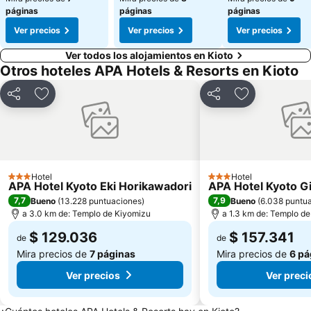
páginas
páginas
páginas
Ver precios
Ver precios
Ver precios
Ver todos los alojamientos en Kioto
Otros hoteles APA Hotels & Resorts en Kioto
Compartir
Agregar a favoritos
Compartir
Agregar a fav
Hotel
Hotel
3 Estrellas
3 Estrellas
APA Hotel Kyoto Eki Horikawadori
APA Hotel Kyoto Gi
7,7
7,9
Bueno
(
13.228 puntuaciones
)
Bueno
(
6.038 puntu
a 3.0 km de: Templo de Kiyomizu
a 1.3 km de: Templo d
$ 129.036
$ 157.341
de
de
Mira precios de
7 páginas
Mira precios de
6 pá
Ver precios
Ver preci