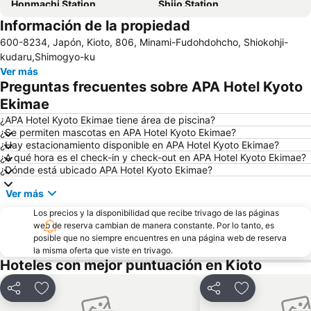
Honmachi Station
Shijo Station
Información de la propiedad
Kamigyo
Fushimi
600-8234, Japón, Kioto, 806, Minami-Fudohdohcho, Shiokohji-
Estación de metro de Shinsaibashi
Namba Station
kudaru,Shimogyo-ku
Shimogyo
Higashiyama
Ver más
Preguntas frecuentes sobre APA Hotel Kyoto
Estación de tren de Umeda
Ikoma Sanjyo Amusement Park
Ekimae
Kyobashi Station
Umeda sky building
¿APA Hotel Kyoto Ekimae tiene área de piscina?
Osaka International Convention Center
Shinsaibashi
¿Se permiten mascotas en APA Hotel Kyoto Ekimae?
¿Hay estacionamiento disponible en APA Hotel Kyoto Ekimae?
Universal City Walk Osaka
Bosque de bambú de Arashiyama
¿A qué hora es el check-in y check-out en APA Hotel Kyoto Ekimae?
Miyakojima
Namba Parks
¿Dónde está ubicado APA Hotel Kyoto Ekimae?
Ver más
Los precios y la disponibilidad que recibe trivago de las páginas
web de reserva cambian de manera constante. Por lo tanto, es
posible que no siempre encuentres en una página web de reserva
la misma oferta que viste en trivago.
Hoteles con mejor puntuación en Kioto
Compartir
Agregar a favoritos
Compartir
Agregar a fav