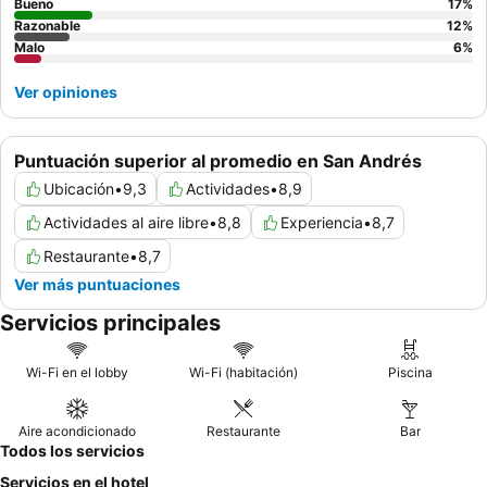
Bueno
17
%
Razonable
12
%
Malo
6
%
Ver opiniones
Puntuación superior al promedio en San Andrés
Ubicación
•
9,3
Actividades
•
8,9
Actividades al aire libre
•
8,8
Experiencia
•
8,7
Restaurante
•
8,7
Ver más puntuaciones
Servicios principales
Wi-Fi en el lobby
Wi-Fi (habitación)
Piscina
Aire acondicionado
Restaurante
Bar
Todos los servicios
Servicios en el hotel