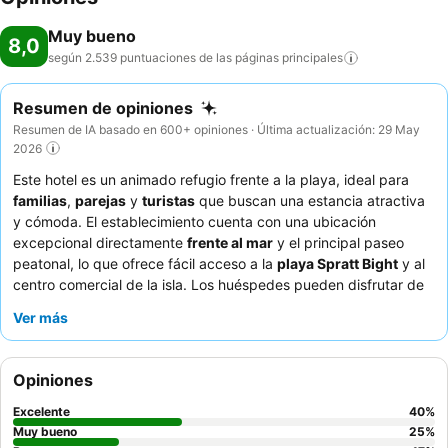
Muy bueno
8,0
según 2.539 puntuaciones de las páginas
principales
Resumen de opiniones
Resumen de IA basado en 600+ opiniones · Última actualización: 29 May
2026
Este hotel es un animado refugio frente a la playa, ideal para
familias
,
parejas
y
turistas
que buscan una estancia atractiva
y cómoda. El establecimiento cuenta con una ubicación
excepcional directamente
frente al mar
y el principal paseo
peatonal, lo que ofrece fácil acceso a la
playa Spratt Bight
y al
centro comercial de la isla. Los huéspedes pueden disfrutar de
la amplia
piscina
y del entretenimiento nocturno, que incluye
Ver más
discoteca y espectáculos en vivo. El personal recibe elogios
constantemente por su calidez y atención, y el
desayuno bufé
es un punto culminante de la experiencia gastronómica todo
Opiniones
incluido. Para disfrutar de la mejor experiencia, considere
reservar una habitación en la
torre más nueva
para disfrutar de
Excelente
40
%
comodidades modernas y un aire acondicionado más silencioso.
Muy bueno
25
%