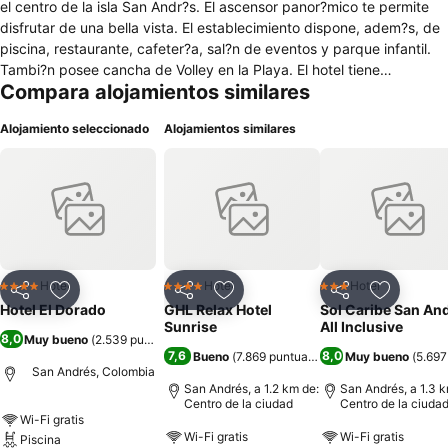
el centro de la isla San Andr?s. El ascensor panor?mico te permite
disfrutar de una bella vista. El establecimiento dispone, adem?s, de
piscina, restaurante, cafeter?a, sal?n de eventos y parque infantil.
Tambi?n posee cancha de Volley en la Playa. El hotel tiene
Compara alojamientos similares
departamento de recreaci?n, deportes de playa y piscina, aer?
bicos, clases de baile, y show de lujo todas las noches donde
Alojamiento seleccionado
Alojamientos similares
presentan imitaciones de famosos, folclore colombiano, bailes
internacionales, noches de comedia entre otras actividades.
Hotel
Hotel
Hotel
4 Estrellas
4 Estrellas
3 Estrellas
Compartir
Agregar a favoritos
Compartir
Agregar a favoritos
Compartir
Agregar 
Hotel El Dorado
GHL Relax Hotel
Sol Caribe San An
Sunrise
All Inclusive
8,0
Muy bueno
(
2.539 puntuaciones
)
7,6
8,0
Bueno
(
7.869 puntuaciones
)
Muy bueno
(
5.697
San Andrés, Colombia
San Andrés, a 1.2 km de:
San Andrés, a 1.3 k
Centro de la ciudad
Centro de la ciuda
Wi-Fi gratis
Wi-Fi gratis
Wi-Fi gratis
Piscina