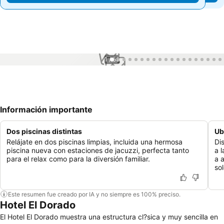
1 / 55
Información importante
Dos piscinas distintas
Ub
Relájate en dos piscinas limpias, incluida una hermosa
Di
piscina nueva con estaciones de jacuzzi, perfecta tanto
a 
para el relax como para la diversión familiar.
a 
so
Este resumen fue creado por IA y no siempre es 100% preciso.
Hotel El Dorado
El Hotel El Dorado muestra una estructura cl?sica y muy sencilla en