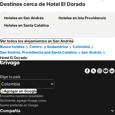
piscina
aceptan
Destinos cerca de Hotel El Dorado
mascotas
Hoteles en San Andrés
Hoteles en Isla Providencia
Hoteles en Santa Catalina
Ver todos los alojamientos en San Andrés
Busca hoteles
Centro- y Sudamérica
Colombia
San Andrés, Providencia and Santa Catalina
San Andrés
Hotel El Dorado
Facebook
Twitter
Insta
Yo
Elige tu país
Agregar en Google
Encuentra nuestros resultados
fácilmente: agrega trivago como
fuente preferida en Google.
Compañía