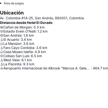
Área de juegos
Ubicación
Av. Colombia #1A-25, San Andrés, 880001, Colombia
Distancia desde Hotel El Dorado
Cañon de Morgan
:
0.3
km
Estadio Erwin O'Neill
:
1.2
km
San Andrés
:
1.6
km
El Acuario
:
3.4
km
La Mansion
:
3.6
km
Faro Cayo Cordoba
:
3.6
km
Casa Museo Isleña
:
4.9
km
Coliseo San Luis
:
6.5
km
West View
:
8.1
km
La Piscinita
:
9.3
km
Aeropuerto Internacional de Albrook "Marcos A. Gelabert"
:
464.7
km