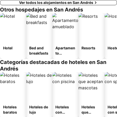
Ver todos los alojamientos en San Andrés
Otros hospedajes en San Andrés
Hotel
Bed and
Apartamen
Resorts
Host
breakfasts
to
amueblad
Categorías destacadas de hoteles en San
o
Andrés
Hoteles
Hoteles de
Hoteles
Hoteles
Hote
baratos
lujo
con
que
con 