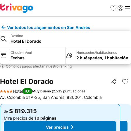
Favoritos
Iniciar 
Me
Ver todos los alojamientos en San Andrés
Destino
Hotel El Dorado
Check-in/out
Huéspedes/habitaciones
Fechas
2 huéspedes, 1 habitación
Cómo los pagos afectan nuestro ranking
Hotel El Dorado
Compartir
Ag
Hotel
8,0
Muy bueno
(
2.539 puntuaciones
)
4 Estrellas
Av. Colombia #1A-25, San Andrés, 880001, Colombia
$ 819.315
$ 819.315
de
de
Mira precios de
10 páginas
Mira precios de
10 páginas
Ver precios
Ver precios