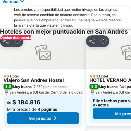
Ver más
Los precios y la disponibilidad que recibe trivago de las páginas
web de reserva cambian de manera constante. Por lo tanto, es
posible que no siempre encuentres en una página web de reserva
la misma oferta que viste en trivago.
Hoteles con mejor puntuación en San Andrés
Opción destacada
Compartir
Agregar a favoritos
Compartir
Agregar a fa
Hotel
Hotel
2 Estrellas
3 Estrellas
Viajero San Andres Hostel
HOTEL VERANO 
8,0
8,0
Muy bueno
(
7.259 puntuaciones
)
Muy bueno
(
301 pu
San Andrés, a 0.8 km de: Centro de la ciudad
San Andrés, a 0.8 km 
Elige fechas para v
$ 184.816
de
exactos
Mira precios de
4 páginas
Ver pre
Ver precios