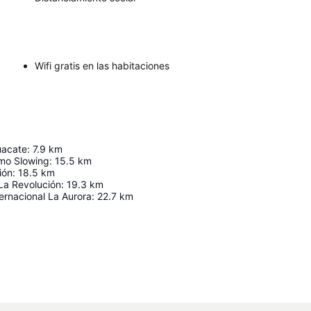
Wifi gratis en las habitaciones
uacate
:
7.9
km
rmo Slowing
:
15.5
km
ión
:
18.5
km
a Revolución
:
19.3
km
ernacional La Aurora
:
22.7
km
Ampliar mapa