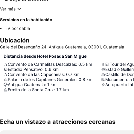
Ver más
Servicios en la habitación
TV por cable
Ubicación
Calle del Desengaño 24, Antigua Guatemala, 03001, Guatemala
Distancia desde Hotel Posada San Miguel
Convento de Carmelitas Descalzas
:
0.5
km
El Tour del Ag
Estadio Pensativo
:
0.6
km
Estadio Guille
Convento de las Capuchinas
:
0.7
km
Castillo de Dor
Palacio de los Capitanes Generales
:
0.8
km
Monumento a L
Antigua Guatemala
:
1
km
Aeropuerto Int
Ermita de la Santa Cruz
:
1.7
km
Echa un vistazo a atracciones cercanas