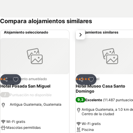
Compara alojamientos similares
Alojamiento seleccionado
Alojamientos similares
siguiente
Agregar a favoritos
Agregar a favoritos
Apartamento amueblado
Hotel
2 Estrellas
5 Estrellas
Compartir
Compartir
Hotel Posada San Miguel
Hotel Museo Casa Santo
Domingo
/
Puntuación no disponible
9,3
Excelente
(
11.487 puntuacio
Antigua Guatemala, Guatemala
Antigua Guatemala, a 1.0 km d
Centro de la ciudad
Wi-Fi gratis
Wi-Fi gratis
Mascotas permitidas
Piscina