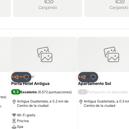
Cargando
Cargando
Agregar a favoritos
Agregar a favorit
Hotel
Hotel
5 Estrellas
3 Estrellas
Compartir
Compartir
Porta Hotel Antigua
Apartamento Sol
9,3
/
Excelente
(
6.572 puntuaciones
)
Puntuación no disponible
nes
)
Antigua Guatemala, a 0.2 km de:
Antigua Guatemala, a 0.5 k
Centro de la ciudad
Centro de la ciudad
e:
Wi-Fi gratis
Piscina
Spa