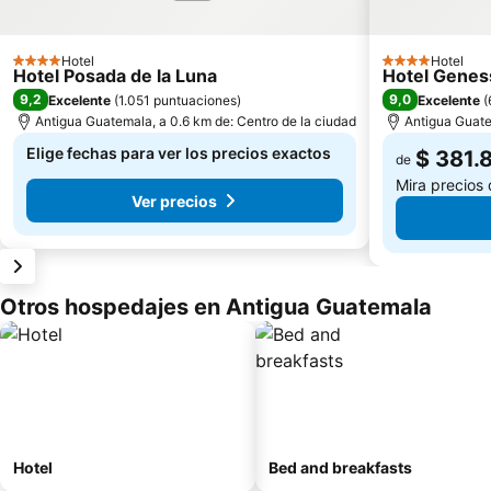
Hotel
Hotel
4 Estrellas
4 Estrellas
Hotel Posada de la Luna
Hotel Genes
9,2
9,0
Excelente
(
1.051 puntuaciones
)
Excelente
(
Antigua Guatemala, a 0.6 km de: Centro de la ciudad
Antigua Guate
Elige fechas para ver los precios exactos
$ 381.
de
Mira precios
Ver precios
Otros hospedajes en Antigua Guatemala
Hotel
Bed and breakfasts