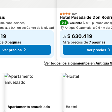
Hotel
4 Estrellas
sis
Hotel Posada de Don Rodr
9,1
684 puntuaciones
)
Excelente
(
2.919 puntuaciones
)
mala, a 0.4 km de: Centro de la ciudad
Antigua Guatemala, a 0.6 km de: 
819
$ 630.419
de
 de
6 páginas
Mira precios de
7 páginas
Ver precios
Ver precios
Ver todos los alojamientos en Antigua
Apartamento amueblado
Hostel