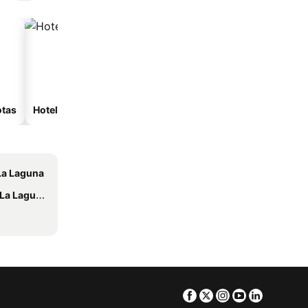
otas
Hoteles con spa
Hoteles con estacionam
La Laguna
a Laguna
Facebook
Twitter
Instagram
Youtube
Linkedin