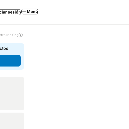
Menú
iciar sesión
tro ranking
actos