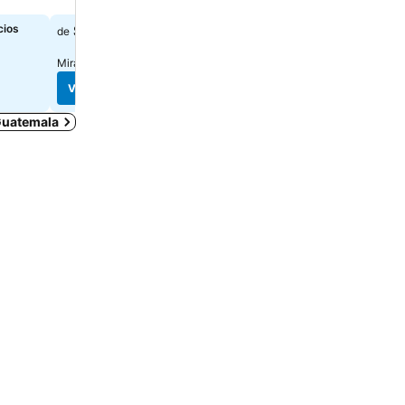
cios
$ 554.782
$ 140.998
de
de
Mira precios de
2 páginas
Mira precios de
8 páginas
Ver precios
Ver precios
 Guatemala