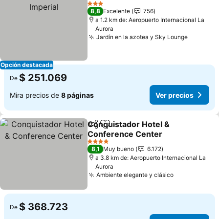
Agregar a favoritos
Ver
3 Estrellas
8,8
Excelente
756
a 1.2 km de: Aeropuerto Internacional La
Aurora
Jardín en la azotea y Sky Lounge
Ver prec
Opción destacada
$ 251.069
De
Mira precios de
8 páginas
Ver precios
Conquistador Hotel &
Compartir
Agregar a favoritos
Conference Center
Ver precios
4 Estrellas
8,1
Muy bueno
6.172
a 3.8 km de: Aeropuerto Internacional La
Aurora
Ambiente elegante y clásico
Ver precios
$ 368.723
De