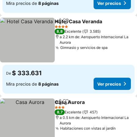
Mira precios de
8 páginas
Ver precios
Hotel Casa Veranda
Compartir
Agregar a favoritos
Ver pr
4 Estrellas
8,8
Excelente
3.585
a 2.2 km de: Aeropuerto Internacional La
Aurora
Gimnasio y servicios de spa
Ver precios
$ 333.631
De
Mira precios de
8 páginas
Ver precios
Casa Aurora
Compartir
Agregar a favoritos
Ver precios
3 Estrellas
8,7
Excelente
457
a 0.5 km de: Aeropuerto Internacional La
Aurora
Habitaciones con vistas al jardín
Ver preci