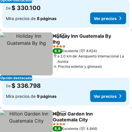
Opción destacada
$ 330.100
De
Mira precios de
8 páginas
Ver precios
Holiday Inn Guatemala By
Compartir
Agregar a favoritos
Ihg
Ver precios
4 Estrellas
8,9
Excelente
8.624
a 2.0 km de: Aeropuerto Internacional La
Aurora
Piscina exterior y gimnasio
Ver precios
Opción destacada
$ 336.798
De
Mira precios de
9 páginas
Ver precios
Hilton Garden Inn
Compartir
Agregar a favoritos
Guatemala City
Ver precios
4 Estrellas
8,8
Excelente
4.846