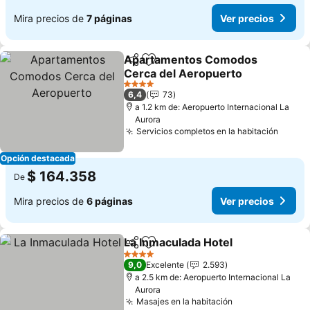
Mira precios de
7 páginas
Ver precios
Apartamentos Comodos
Compartir
Agregar a favoritos
Cerca del Aeropuerto
Ver precios
4 Estrellas
6,4
73
a 1.2 km de: Aeropuerto Internacional La
Aurora
Servicios completos en la habitación
Ver p
Opción destacada
$ 164.358
De
Mira precios de
6 páginas
Ver precios
La Inmaculada Hotel
Compartir
Agregar a favoritos
Ver pr
4 Estrellas
9,0
Excelente
2.593
a 2.5 km de: Aeropuerto Internacional La
Aurora
Masajes en la habitación
Ver precios