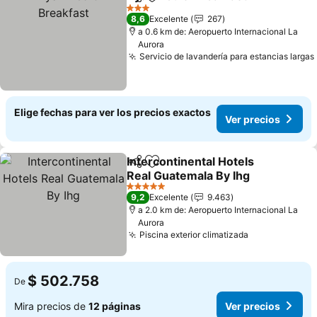
Compartir
Agregar a favoritos
Ver 
3 Estrellas
8,6
Excelente
267
a 0.6 km de: Aeropuerto Internacional La
Aurora
Servicio de lavandería para estancias largas
Elige fechas para ver los precios exactos
Ver precios
Intercontinental Hotels
Compartir
Agregar a favoritos
Real Guatemala By Ihg
Ver precios
5 Estrellas
9,2
Excelente
9.463
a 2.0 km de: Aeropuerto Internacional La
Aurora
Piscina exterior climatizada
Ver precios
$ 502.758
De
Mira precios de
12 páginas
Ver precios