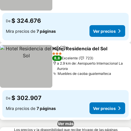
$ 324.676
De
Mira precios de
7 páginas
Ver precios
Hotel Residencia del Sol
Compartir
Agregar a favoritos
Ve
3 Estrellas
8,8
Excelente
723
a 2.9 km de: Aeropuerto Internacional La
Aurora
Muebles de caoba guatemalteca
Ver prec
$ 302.907
De
Mira precios de
7 páginas
Ver precios
Ver más
Los precios y la disponibilidad que recibe trivago de las páginas