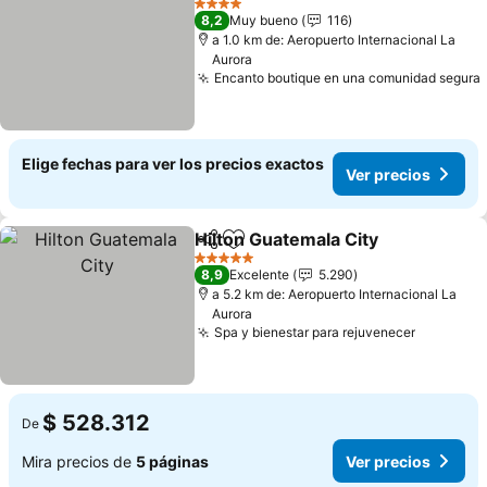
4 Estrellas
8,2
Muy bueno
116
a 1.0 km de: Aeropuerto Internacional La
Aurora
Encanto boutique en una comunidad segura
Elige fechas para ver los precios exactos
Ver precios
Hilton Guatemala City
Compartir
Agregar a favoritos
Ver 
5 Estrellas
8,9
Excelente
5.290
a 5.2 km de: Aeropuerto Internacional La
Aurora
Spa y bienestar para rejuvenecer
Ver prec
$ 528.312
De
Mira precios de
5 páginas
Ver precios