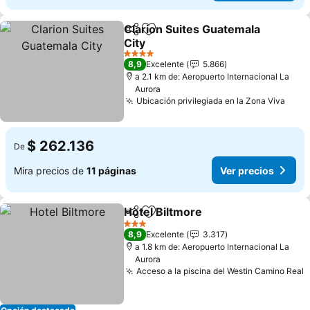
Clarion Suites Guatemala
Compartir
Agregar a favoritos
City
Ver precios
4 Estrellas
8,9
Excelente
5.866
a 2.1 km de: Aeropuerto Internacional La
Aurora
Ubicación privilegiada en la Zona Viva
Ver 
$ 262.136
De
Mira precios de
11 páginas
Ver precios
Hotel Biltmore
Compartir
Agregar a favoritos
Ver precios
3 Estrellas
8,9
Excelente
3.317
a 1.8 km de: Aeropuerto Internacional La
Aurora
Acceso a la piscina del Westin Camino Real
V