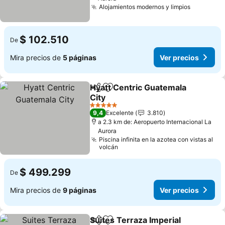
Alojamientos modernos y limpios
Ver prec
$ 102.510
De
Mira precios de
5 páginas
Ver precios
Hyatt Centric Guatemala
Compartir
Agregar a favoritos
City
Ver precios
5 Estrellas
9,4
Excelente
3.810
a 2.3 km de: Aeropuerto Internacional La
Aurora
Piscina infinita en la azotea con vistas al
volcán
$ 499.299
De
Mira precios de
9 páginas
Ver precios
Suites Terraza Imperial
Compartir