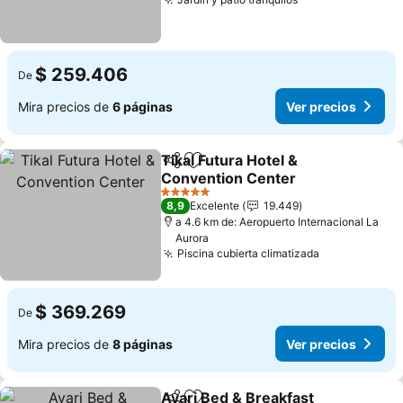
Ver precios
$ 259.406
De
Mira precios de
6 páginas
Ver precios
Tikal Futura Hotel &
Compartir
Agregar a favoritos
Convention Center
Ver precios
5 Estrellas
8,9
Excelente
19.449
a 4.6 km de: Aeropuerto Internacional La
Aurora
Piscina cubierta climatizada
Ver precios
$ 369.269
De
Mira precios de
8 páginas
Ver precios
Ayari Bed & Breakfast