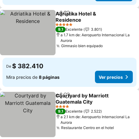
Adriatika Hotel &
Compartir
Agregar a favoritos
Residence
Ver precios
5 Estrellas
9,1
Excelente
3.801
a 1.7 km de: Aeropuerto Internacional La
Aurora
Gimnasio bien equipado
Ver precios
$ 382.410
De
Mira precios de
8 páginas
Ver precios
Courtyard by Marriott
Compartir
Agregar a favoritos
Guatemala City
Ver precios
4 Estrellas
9,1
Excelente
2.522
a 2.1 km de: Aeropuerto Internacional La
Aurora
Restaurante Centro en el hotel
Ver precio