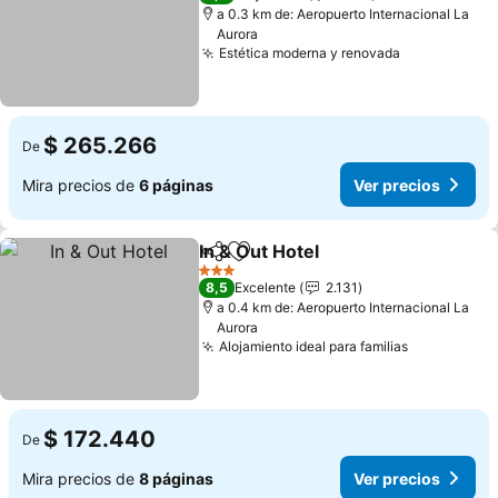
a 0.3 km de: Aeropuerto Internacional La
Aurora
Estética moderna y renovada
Ver precios
$ 265.266
De
Mira precios de
6 páginas
Ver precios
In & Out Hotel
Compartir
Agregar a favoritos
Ver precios
3 Estrellas
8,5
Excelente
2.131
a 0.4 km de: Aeropuerto Internacional La
Aurora
Alojamiento ideal para familias
Ver precio
$ 172.440
De
Mira precios de
8 páginas
Ver precios