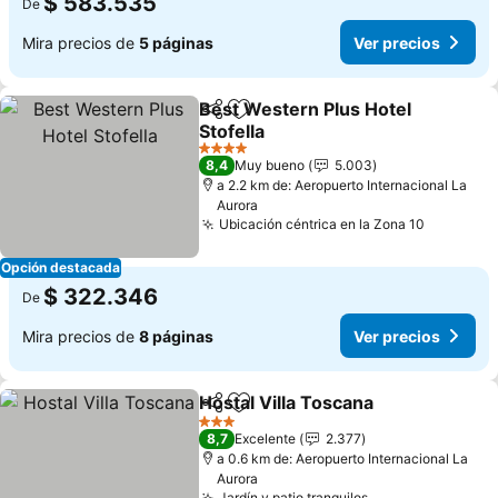
$ 583.535
De
Mira precios de
5 páginas
Ver precios
Best Western Plus Hotel
Compartir
Agregar a favoritos
Stofella
Ver precios
4 Estrellas
8,4
Muy bueno
5.003
a 2.2 km de: Aeropuerto Internacional La
Aurora
Ubicación céntrica en la Zona 10
Ver prec
Opción destacada
$ 322.346
De
Mira precios de
8 páginas
Ver precios
Hostal Villa Toscana
Compartir
Agregar a favoritos
Ver pr
3 Estrellas
8,7
Excelente
2.377
a 0.6 km de: Aeropuerto Internacional La
Aurora
Jardín y patio tranquilos