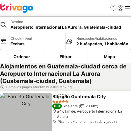
Favoritos
Iniciar 
Me
Destino
Aeropuerto Internacional La Aurora, Guatemala-ciudad
Check-in/out
Huéspedes/habitaciones
Fechas
2 huéspedes, 1 habitación
Ordenar
Filtrar
Mapa
Alojamientos en Guatemala-ciudad cerca de
Aeropuerto Internacional La Aurora
(Guatemala-ciudad, Guatemala)
Cómo los pagos afectan nuestro ranking
Barceló Guatemala City
Compartir
Agregar a favoritos
Ve
5 Estrellas
8,9
Excelente
20.682
a 1.6 km de: Aeropuerto Internacional La
Aurora
Piscina exterior climatizada y jacuzzi
Ver p