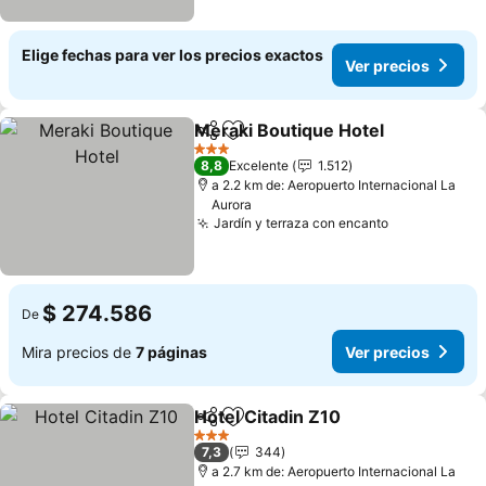
Elige fechas para ver los precios exactos
Ver precios
Meraki Boutique Hotel
Compartir
Agregar a favoritos
Ver
3 Estrellas
8,8
Excelente
1.512
a 2.2 km de: Aeropuerto Internacional La
Aurora
Jardín y terraza con encanto
Ver precios
$ 274.586
De
Mira precios de
7 páginas
Ver precios
Hotel Citadin Z10
Compartir
Agregar a favoritos
Ver preci
3 Estrellas
7,3
344
a 2.7 km de: Aeropuerto Internacional La