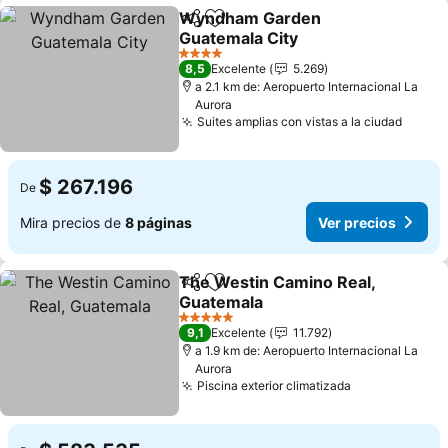
Wyndham Garden
Compartir
Agregar a favoritos
Guatemala City
Ver precios
4 Estrellas
8,5
Excelente
5.269
a 2.1 km de: Aeropuerto Internacional La
Aurora
Suites amplias con vistas a la ciudad
Ver p
$ 267.196
De
Mira precios de
8 páginas
Ver precios
The Westin Camino Real,
Compartir
Agregar a favoritos
Guatemala
Ver precios
5 Estrellas
9,1
Excelente
11.792
a 1.9 km de: Aeropuerto Internacional La
Aurora
Piscina exterior climatizada
Ver precios