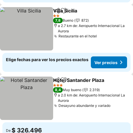
Villa Sicilia
Compartir
Agregar a favoritos
Ver precios
2 Estrellas
7,8
Bueno
872
a 2.7 km de: Aeropuerto Internacional La
Aurora
Restaurante en el hotel
Ver precios
Elige fechas para ver los precios exactos
Ver precios
Hotel Santander Plaza
Compartir
Agregar a favoritos
Ver 
3 Estrellas
8,4
Muy bueno
2.319
a 2.0 km de: Aeropuerto Internacional La
Aurora
Desayuno abundante y variado
Ver preci
$ 326.496
De