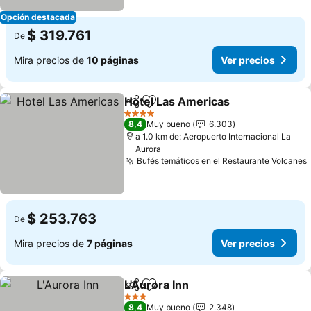
Opción destacada
$ 319.761
De
Mira precios de
10 páginas
Ver precios
Hotel Las Americas
Compartir
Agregar a favoritos
Ver pr
4 Estrellas
8,4
Muy bueno
6.303
a 1.0 km de: Aeropuerto Internacional La
Aurora
Bufés temáticos en el Restaurante Volcanes
$ 253.763
De
Mira precios de
7 páginas
Ver precios
L'Aurora Inn
Compartir
Agregar a favoritos
Ver precios
3 Estrellas
8,4
Muy bueno
2.348