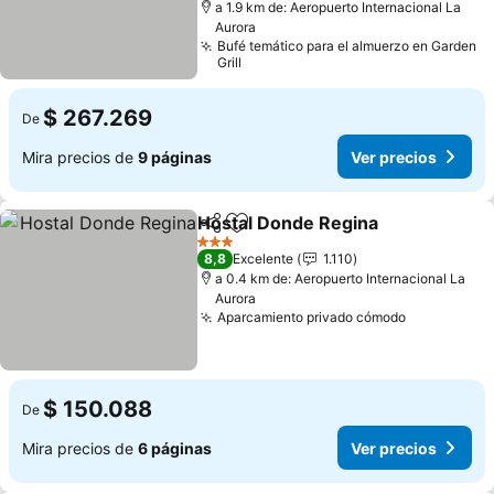
a 1.9 km de: Aeropuerto Internacional La
Aurora
Bufé temático para el almuerzo en Garden
Grill
$ 267.269
De
Mira precios de
9 páginas
Ver precios
Hostal Donde Regina
Compartir
Agregar a favoritos
Ver p
3 Estrellas
8,8
Excelente
1.110
a 0.4 km de: Aeropuerto Internacional La
Aurora
Aparcamiento privado cómodo
Ver precio
$ 150.088
De
Mira precios de
6 páginas
Ver precios