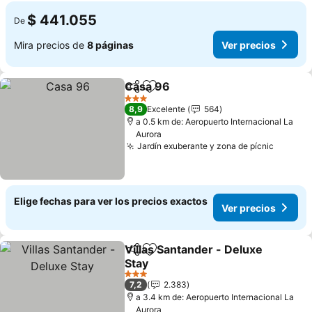
$ 441.055
De
Mira precios de
8 páginas
Ver precios
Casa 96
Compartir
Agregar a favoritos
Ver precios
3 Estrellas
8,9
Excelente
564
a 0.5 km de: Aeropuerto Internacional La
Aurora
Jardín exuberante y zona de pícnic
Ver pre
Elige fechas para ver los precios exactos
Ver precios
Villas Santander - Deluxe
Compartir
Agregar a favoritos
Stay
Ver precios
3 Estrellas
7,2
2.383
a 3.4 km de: Aeropuerto Internacional La
Aurora