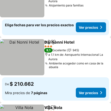
Aurora
Alojamiento para familias
Ver precios
Elige fechas para ver los precios exactos
Ver precios
Dai Nonni Hotel
Compartir
Agregar a favoritos
Ver precio
3 Estrellas
9,1
Excelente
945
a 1.1 km de: Aeropuerto Internacional La
Aurora
Ambiente acogedor como en casa de la
abuela
$ 210.662
De
Mira precios de
7 páginas
Ver precios
Villa Nola
Compartir
Agregar a favoritos
Ver precios