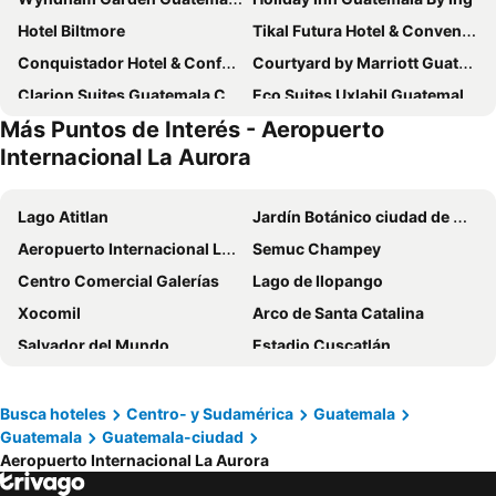
Hotel Biltmore
Tikal Futura Hotel & Convention Center
Conquistador Hotel & Conference Center
Courtyard by Marriott Guatemala City
Clarion Suites Guatemala City
Eco Suites Uxlabil Guatemala City
Más Puntos de Interés - Aeropuerto
Hotel Villas Santander
In & Out Hotel
Internacional La Aurora
Hotel Citadin Z10
Best Western Plus Hotel Stofella
AC Hotel Guatemala City
Villa Sicilia
Lago Atitlan
Jardín Botánico ciudad de Guatemala
La Inmaculada Hotel
Hotel Las Americas
Aeropuerto Internacional La Aurora
Semuc Champey
Hotel Casa Veranda
Hotel Residencia del Sol
Centro Comercial Galerías
Lago de Ilopango
L'Aurora Inn
Hotel Metropolitano
Xocomil
Arco de Santa Catalina
Hotel San Carlos
Good Hotel Guatemala City
Salvador del Mundo
Estadio Cuscatlán
Intercontinental Hotels Real Guatemala By Ihg
Adriatika Hotel & Residence
Playa Los Cóbanos
Plaza Libertad
Hotel España
Meraki Boutique Hotel
Parque Arqueológico Quiriguá
Petapa
Busca hoteles
Centro- y Sudamérica
Guatemala
The Westin Camino Real, Guatemala
Casa 96
Guatemala
Guatemala-ciudad
Iximché
Parque Ecológico El Boquerón
Hotel Santander Plaza
Hyatt Centric Guatemala City
Aeropuerto Internacional La Aurora
Museo Nacional de Historia Natural Jorge A Ibarra
Centro Cultural Miguel Ángel Asturias
Hostal Villa Toscana
Hotel Maya Excelsior