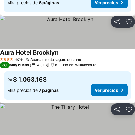
Mira precios de
6 páginas
Ver precios
Compartir
Ag
Aura Hotel Brooklyn
Hotel
Aparcamiento seguro cercano
4 Estrellas
8,1
Muy bueno
4.313
a 1.1 km de: Williamsburg
$ 1.093.168
De
Mira precios de
7 páginas
Ver precios
Compartir
Ag