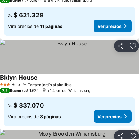
7,5
Bueno
3.987
a 0.8 km de: Williamsburg
$ 621.328
De
Mira precios de
11 páginas
Ver precios
Compartir
Ag
Bklyn House
Hotel
Terraza jardín al aire libre
3 Estrellas
7,5
Bueno
1.629
a 1.4 km de: Williamsburg
$ 337.070
De
Mira precios de
8 páginas
Ver precios