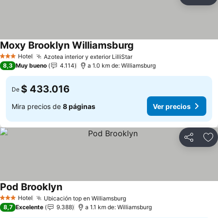
Compartir
Ag
Moxy Brooklyn Williamsburg
Hotel
Azotea interior y exterior LilliStar
3 Estrellas
8,3
Muy bueno
4.114
a 1.0 km de: Williamsburg
$ 433.016
De
Mira precios de
8 páginas
Ver precios
Compartir
Ag
Pod Brooklyn
Hotel
Ubicación top en Williamsburg
3 Estrellas
8,7
Excelente
9.388
a 1.1 km de: Williamsburg