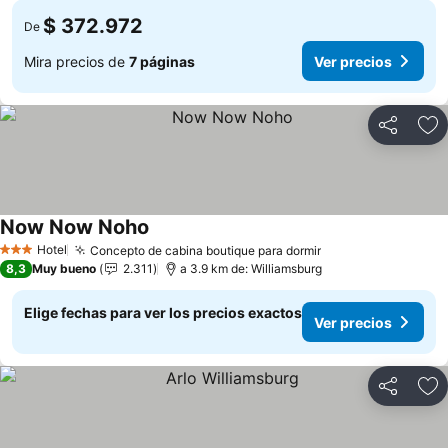
$ 372.972
De
Mira precios de
7 páginas
Ver precios
Compartir
Ag
Now Now Noho
Hotel
Concepto de cabina boutique para dormir
3 Estrellas
8,3
Muy bueno
2.311
a 3.9 km de: Williamsburg
Elige fechas para ver los precios exactos
Ver precios
Compartir
Ag