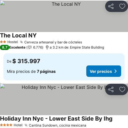
Compartir
Ag
The Local NY
Hostel
Cerveza artesanal y bar de cócteles
2 Estrellas
8,7
Excelente
6.776
a 3.2 km de: Empire State Building
$ 315.997
De
Mira precios de
7 páginas
Ver precios
Compartir
Ag
Holiday Inn Nyc - Lower East Side By Ihg
Hotel
Cantina Sundown, cocina mexicana
4 Estrellas