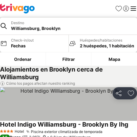
Favoritos
Iniciar 
Me
Destino
Williamsburg, Brooklyn
Check-in/out
Huéspedes/habitaciones
Fechas
2 huéspedes, 1 habitación
Ordenar
Filtrar
Mapa
Alojamientos en Brooklyn cerca de
Williamsburg
Cómo los pagos afectan nuestro ranking
Compartir
Ag
Hotel Indigo Williamsburg - Brooklyn By Ihg
Hotel
Piscina exterior climatizada de temporada
4 Estrellas