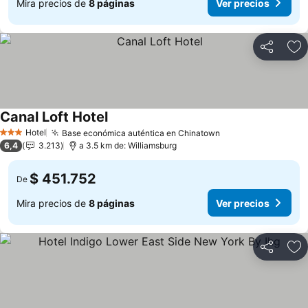
Mira precios de
8 páginas
Ver precios
Compartir
Ag
Canal Loft Hotel
Hotel
Base económica auténtica en Chinatown
3 Estrellas
6,4
3.213
a 3.5 km de: Williamsburg
$ 451.752
De
Mira precios de
8 páginas
Ver precios
Compartir
Ag