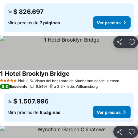
$ 826.697
De
Mira precios de
7 páginas
Ver precios
Compartir
Ag
1 Hotel Brooklyn Bridge
Hotel
Vistas del horizonte de Manhattan desde la costa
5 Estrellas
8,8
Excelente
6.549
a 3.6 km de: Williamsburg
$ 1.507.996
De
Mira precios de
8 páginas
Ver precios
Compartir
Ag