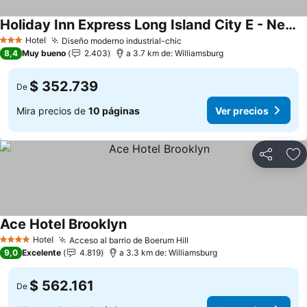
Holiday Inn Express Long Island City E - New York By Ihg
Hotel
Diseño moderno industrial-chic
3 Estrellas
8,4
Muy bueno
2.403
a 3.7 km de: Williamsburg
$ 352.739
De
Mira precios de
10 páginas
Ver precios
Compartir
Ag
Ace Hotel Brooklyn
Hotel
Acceso al barrio de Boerum Hill
4 Estrellas
9,0
Excelente
4.819
a 3.3 km de: Williamsburg
$ 562.161
De