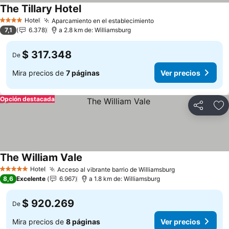
The Tillary Hotel
Hotel
Aparcamiento en el establecimiento
4 Estrellas
7,1
6.378
a 2.8 km de: Williamsburg
$ 317.348
De
Mira precios de
7 páginas
Ver precios
Opción destacada
Compartir
Ag
The William Vale
Hotel
Acceso al vibrante barrio de Williamsburg
5 Estrellas
8,6
Excelente
6.967
a 1.8 km de: Williamsburg
$ 920.269
De
Mira precios de
8 páginas
Ver precios