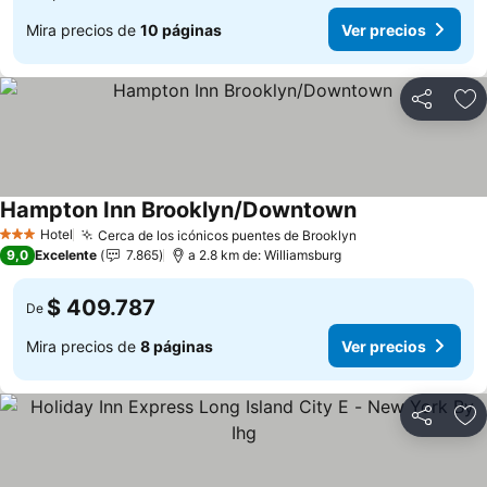
Mira precios de
10 páginas
Ver precios
Compartir
Ag
Hampton Inn Brooklyn/Downtown
Hotel
Cerca de los icónicos puentes de Brooklyn
3 Estrellas
9,0
Excelente
7.865
a 2.8 km de: Williamsburg
$ 409.787
De
Mira precios de
8 páginas
Ver precios
Compartir
Ag