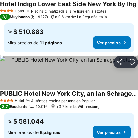
Hotel Indigo Lower East Side New York By Ihg
Hotel
Piscina climatizada al aire libre en la azotea
4 Estrellas
8,1
Muy bueno
9.127
a 0.8 km de: La Pequeña Italia
$ 510.883
De
Mira precios de
11 páginas
Ver precios
Compartir
Ag
PUBLIC Hotel New York City, an Ian Schrager Hotel
Hotel
Auténtica cocina peruana en Popular
4 Estrellas
8,7
Excelente
10.016
a 3.7 km de: Williamsburg
$ 581.044
De
Mira precios de
8 páginas
Ver precios