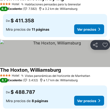
Hotel
Habitaciones pensadas para tu bienestar
4 Estrellas
8,4
Excelente
7.582
a 3.2 km de: Williamsburg
$ 411.358
De
Mira precios de
11 páginas
Ver precios
Compartir
Ag
The Hoxton, Williamsburg
Hotel
Vistas panorámicas del horizonte de Manhattan
4 Estrellas
8,7
Excelente
3.432
a 1.7 km de: Williamsburg
$ 488.787
De
Mira precios de
8 páginas
Ver precios