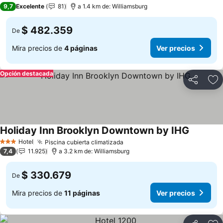
4 Estrellas
9,7
Excelente
81
a 1.4 km de: Williamsburg
$ 482.359
De
Mira precios de
4 páginas
Ver precios
Opción destacada
Compartir
Ag
Holiday Inn Brooklyn Downtown by IHG
Hotel
Piscina cubierta climatizada
3 Estrellas
7,4
11.925
a 3.2 km de: Williamsburg
$ 330.679
De
Mira precios de
11 páginas
Ver precios