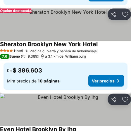
Opción destacada
Compartir
Ag
Sheraton Brooklyn New York Hotel
Hotel
Piscina cubierta y bañera de hidromasaje
4 Estrellas
7,6
Bueno
9.389
a 3.1 km de: Williamsburg
$ 396.603
De
Mira precios de
10 páginas
Ver precios
Compartir
Ag
Even Hotel Brooklyn By Ihg