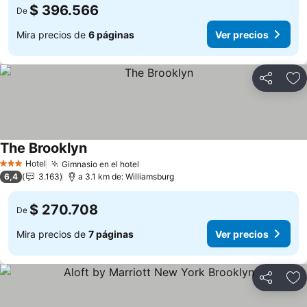
$ 396.566
De
Mira precios de
6 páginas
Ver precios
Compartir
Ag
The Brooklyn
Hotel
Gimnasio en el hotel
3 Estrellas
6,4
3.163
a 3.1 km de: Williamsburg
$ 270.708
De
Mira precios de
7 páginas
Ver precios
Compartir
Ag