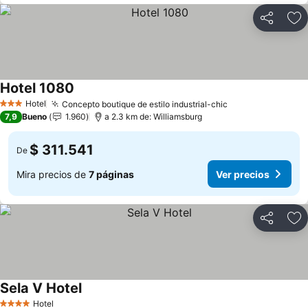
Compartir
Ag
Hotel 1080
Hotel
Concepto boutique de estilo industrial-chic
3 Estrellas
7,9
Bueno
1.960
a 2.3 km de: Williamsburg
$ 311.541
De
Mira precios de
7 páginas
Ver precios
Compartir
Ag
Sela V Hotel
Hotel