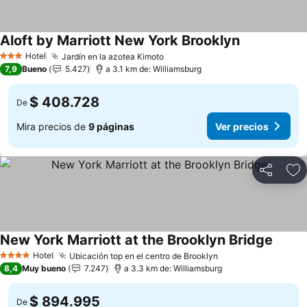
Aloft by Marriott New York Brooklyn
Hotel
Jardín en la azotea Kimoto
3 Estrellas
7,9
Bueno
5.427
a 3.1 km de: Williamsburg
$ 408.728
De
Mira precios de
9 páginas
Ver precios
Compartir
Ag
New York Marriott at the Brooklyn Bridge
Hotel
Ubicación top en el centro de Brooklyn
4 Estrellas
8,4
Muy bueno
7.247
a 3.3 km de: Williamsburg
$ 894.995
De