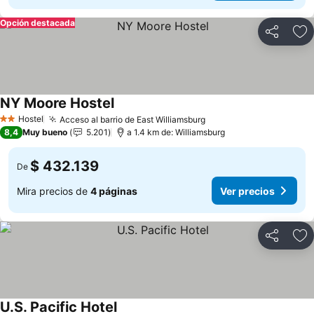
Opción destacada
Compartir
Ag
NY Moore Hostel
Hostel
Acceso al barrio de East Williamsburg
2 Estrellas
8,4
Muy bueno
5.201
a 1.4 km de: Williamsburg
$ 432.139
De
Mira precios de
4 páginas
Ver precios
Compartir
Ag
U.S. Pacific Hotel