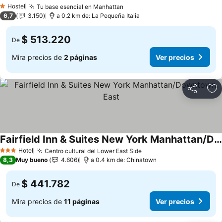
Hostel
Tu base esencial en Manhattan
1 Estrellas
6,7
3.150
a 0.2 km de: La Pequeña Italia
$ 513.220
De
Mira precios de
2 páginas
Ver precios
Compartir
Ag
Fairfield Inn & Suites New York Manhattan/Downtown East
Hotel
Centro cultural del Lower East Side
3 Estrellas
8,3
Muy bueno
4.606
a 0.4 km de: Chinatown
$ 441.782
De
Mira precios de
11 páginas
Ver precios