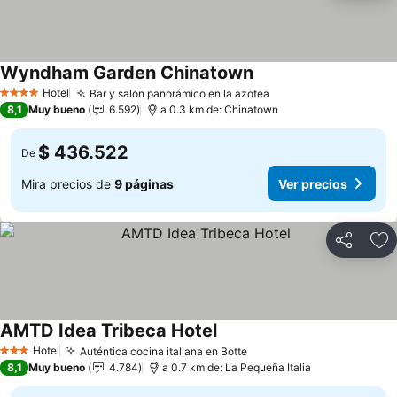
Wyndham Garden Chinatown
Hotel
Bar y salón panorámico en la azotea
4 Estrellas
8,1
Muy bueno
6.592
a 0.3 km de: Chinatown
$ 436.522
De
Mira precios de
9 páginas
Ver precios
Compartir
Ag
AMTD Idea Tribeca Hotel
Hotel
Auténtica cocina italiana en Botte
3 Estrellas
8,1
Muy bueno
4.784
a 0.7 km de: La Pequeña Italia