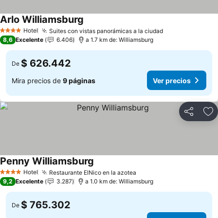
Arlo Williamsburg
Hotel
Suites con vistas panorámicas a la ciudad
4 Estrellas
8,6
Excelente
6.406
a 1.7 km de: Williamsburg
$ 626.442
De
Mira precios de
9 páginas
Ver precios
Compartir
Ag
Penny Williamsburg
Hotel
Restaurante ElNico en la azotea
4 Estrellas
9,2
Excelente
3.287
a 1.0 km de: Williamsburg
$ 765.302
De