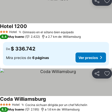
Compartir
Ag
Hotel 1200
Hotel
Gimnasio en el sótano bien equipado
3 Estrellas
8,4
Muy bueno
2.422
a 2.7 km de: Williamsburg
$ 336.742
De
Mira precios de
6 páginas
Ver precios
Compartir
Ag
Coda Williamsburg
Hotel
Cocina sichuan dirigida por un chef Michelin
4 Estrellas
8,3
Muy bueno
2.195
a 1.6 km de: Williamsburg