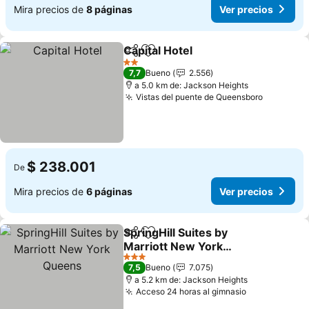
Mira precios de
8 páginas
Ver precios
Capital Hotel
Compartir
Agregar a favoritos
Ver precios
2 Estrellas
7,7
Bueno
2.556
a 5.0 km de: Jackson Heights
Vistas del puente de Queensboro
Ver prec
$ 238.001
De
Mira precios de
6 páginas
Ver precios
SpringHill Suites by
Compartir
Agregar a favoritos
Marriott New York
Queens
Ver precios
3 Estrellas
7,5
Bueno
7.075
a 5.2 km de: Jackson Heights
Acceso 24 horas al gimnasio
Ver precios