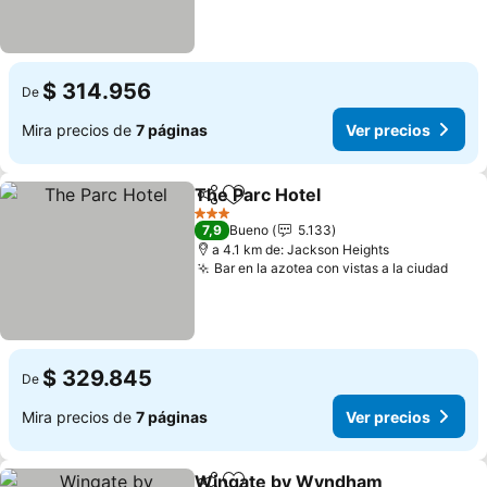
$ 314.956
De
Mira precios de
7 páginas
Ver precios
The Parc Hotel
Compartir
Agregar a favoritos
Ver precios
3 Estrellas
7,9
Bueno
5.133
a 4.1 km de: Jackson Heights
Bar en la azotea con vistas a la ciudad
Ver 
$ 329.845
De
Mira precios de
7 páginas
Ver precios
Wingate by Wyndham