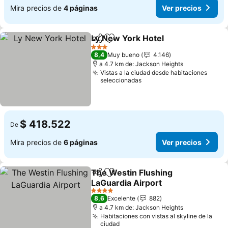
Mira precios de
4 páginas
Ver precios
Ly New York Hotel
Compartir
Agregar a favoritos
Ver prec
3 Estrellas
8,4
Muy bueno
4.146
a 4.7 km de: Jackson Heights
Vistas a la ciudad desde habitaciones
seleccionadas
$ 418.522
De
Mira precios de
6 páginas
Ver precios
The Westin Flushing
Compartir
Agregar a favoritos
LaGuardia Airport
Ver precios
4 Estrellas
8,6
Excelente
882
a 4.7 km de: Jackson Heights
Habitaciones con vistas al skyline de la
ciudad