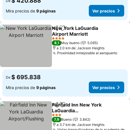
$ 420.888
De
Mira precios de
9 páginas
Ver precios
New York LaGuardia
Compartir
Agregar a favoritos
Airport Marriott
Ver precios
4 Estrellas
8,1
Muy bueno
5.065
a 2.0 km de: Jackson Heights
Proximidad inmejorable al aeropuerto
Ver p
$ 695.838
De
Mira precios de
9 páginas
Ver precios
Fairfield Inn New York
Compartir
Agregar a favoritos
LaGuardia
Airport/Flushing
Ver precios
3 Estrellas
7,9
Bueno
3.842
a 3.7 km de: Jackson Heights
Vistas tranquilizadoras de la academia de