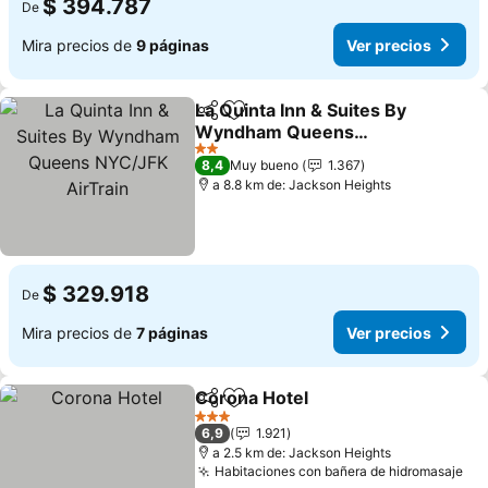
$ 394.787
De
Mira precios de
9 páginas
Ver precios
La Quinta Inn & Suites By
Compartir
Agregar a favoritos
Wyndham Queens
NYC/JFK AirTrain
Ver precios
2 Estrellas
8,4
Muy bueno
1.367
a 8.8 km de: Jackson Heights
$ 329.918
De
Mira precios de
7 páginas
Ver precios
Corona Hotel
Compartir
Agregar a favoritos
Ver precios
3 Estrellas
6,9
1.921
a 2.5 km de: Jackson Heights
Habitaciones con bañera de hidromasaje
Ver