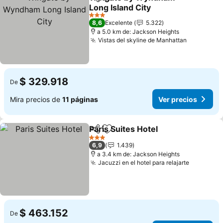
Compartir
Agregar a favoritos
Long Island City
Ver precios
3 Estrellas
8,6
Excelente
5.322
a 5.0 km de: Jackson Heights
Vistas del skyline de Manhattan
Ver preci
$ 329.918
De
Mira precios de
11 páginas
Ver precios
Paris Suites Hotel
Compartir
Agregar a favoritos
Ver prec
3 Estrellas
6,9
1.439
a 3.4 km de: Jackson Heights
Jacuzzi en el hotel para relajarte
Ver prec
$ 463.152
De