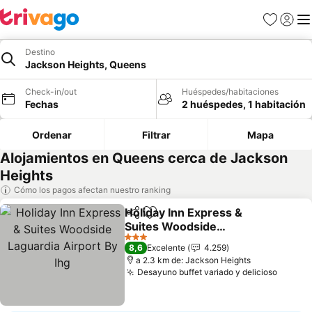
Favoritos
Iniciar 
Me
Destino
Jackson Heights, Queens
Check-in/out
Huéspedes/habitaciones
Fechas
2 huéspedes, 1 habitación
Ordenar
Filtrar
Mapa
Alojamientos en Queens cerca de Jackson
Heights
Cómo los pagos afectan nuestro ranking
Holiday Inn Express &
Compartir
Agregar a favoritos
Suites Woodside
Laguardia Airport By Ihg
Ver precios
3 Estrellas
8,6
Excelente
4.259
a 2.3 km de: Jackson Heights
Desayuno buffet variado y delicioso
Ver pr