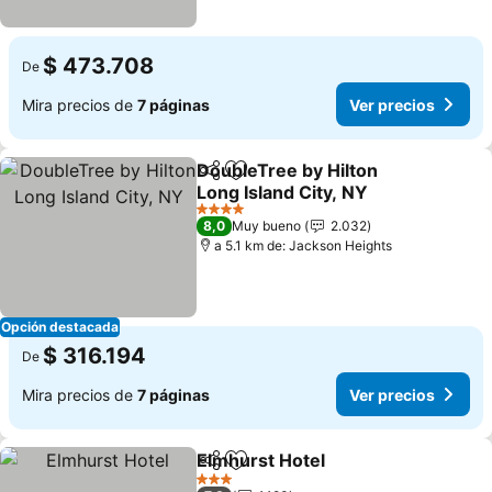
$ 473.708
De
Mira precios de
7 páginas
Ver precios
DoubleTree by Hilton
Compartir
Agregar a favoritos
Long Island City, NY
Ver precios
4 Estrellas
8,0
Muy bueno
2.032
a 5.1 km de: Jackson Heights
Opción destacada
$ 316.194
De
Mira precios de
7 páginas
Ver precios
Elmhurst Hotel
Compartir
Agregar a favoritos
Ver precios
3 Estrellas