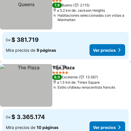
Ver precios
3 Estrellas
7,9
Bueno
2.115
a 5.2 km de: Jackson Heights
Habitaciones seleccionadas con vistas a
Manhattan
$ 381.719
De
Mira precios de
9 páginas
Ver precios
The Plaza
Compartir
Agregar a favoritos
Ver precios
5 Estrellas
9,0
Excelente
13.567
a 1.3 km de: Times Square
Estilo château renacentista francés
Ver pre
$ 3.365.174
De
Mira precios de
10 páginas
Ver precios