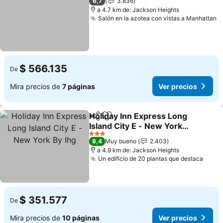
6,7
3.836
a 4.7 km de: Jackson Heights
Salón en la azotea con vistas a Manhattan
V
$ 566.135
De
Mira precios de
7 páginas
Ver precios
Holiday Inn Express Long
Compartir
Agregar a favoritos
Island City E - New York
By Ihg
Ver precios
3 Estrellas
8,4
Muy bueno
2.403
a 4.9 km de: Jackson Heights
Un edificio de 20 plantas que destaca
Ver p
$ 351.577
De
Mira precios de
10 páginas
Ver precios