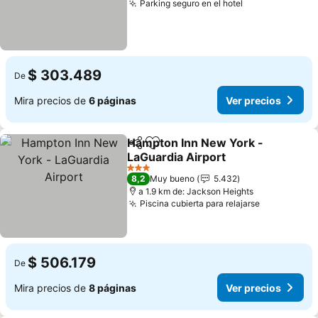
Parking seguro en el hotel
Ver precios
$ 303.489
De
Mira precios de
6 páginas
Ver precios
Hampton Inn New York -
Compartir
Agregar a favoritos
LaGuardia Airport
Ver precios
3 Estrellas
8,2
Muy bueno
5.432
a 1.9 km de: Jackson Heights
Piscina cubierta para relajarse
Ver precio
$ 506.179
De
Mira precios de
8 páginas
Ver precios