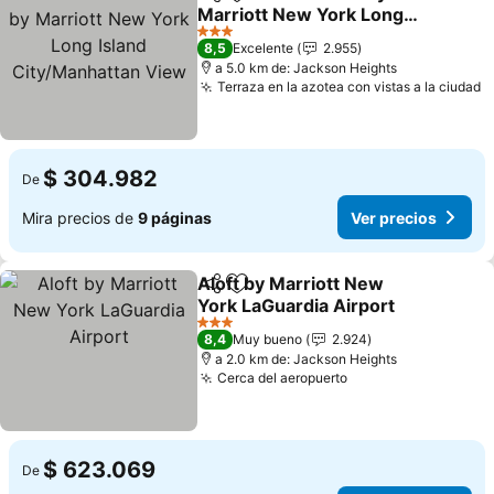
Compartir
Agregar a favoritos
Marriott New York Long
Island City/Manhattan
Ver precios
3 Estrellas
8,5
Excelente
2.955
View
a 5.0 km de: Jackson Heights
Terraza en la azotea con vistas a la ciudad
V
$ 304.982
De
Mira precios de
9 páginas
Ver precios
Aloft by Marriott New
Compartir
Agregar a favoritos
York LaGuardia Airport
Ver precios
3 Estrellas
8,4
Muy bueno
2.924
a 2.0 km de: Jackson Heights
Cerca del aeropuerto
Ver precios
$ 623.069
De