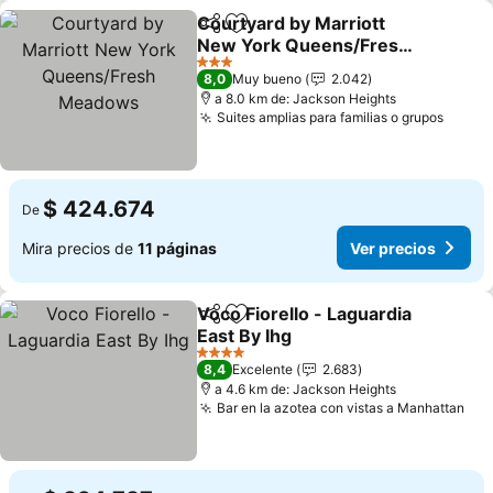
Courtyard by Marriott
Compartir
Agregar a favoritos
New York Queens/Fresh
Meadows
Ver precios
3 Estrellas
8,0
Muy bueno
2.042
a 8.0 km de: Jackson Heights
Suites amplias para familias o grupos
Ver p
$ 424.674
De
Mira precios de
11 páginas
Ver precios
Voco Fiorello - Laguardia
Compartir
Agregar a favoritos
East By Ihg
Ver precios
4 Estrellas
8,4
Excelente
2.683
a 4.6 km de: Jackson Heights
Bar en la azotea con vistas a Manhattan
Ver