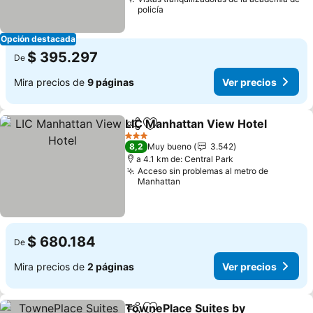
policía
Opción destacada
$ 395.297
De
Mira precios de
9 páginas
Ver precios
LIC Manhattan View Hotel
Compartir
Agregar a favoritos
3 Estrellas
8,2
Muy bueno
3.542
a 4.1 km de: Central Park
Acceso sin problemas al metro de
Manhattan
$ 680.184
De
Mira precios de
2 páginas
Ver precios
TownePlace Suites by