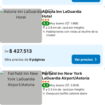
Astoria Inn LaGuardia
Compartir
Agregar a favoritos
Hotel
Ver precios
3 Estrellas
8,3
Muy bueno
1.988
a 2.8 km de: Jackson Heights
Habitaciones con vistas al skyline de la
ciudad
$ 427.513
De
Mira precios de
6 páginas
Ver precios
Fairfield Inn New York
Compartir
Agregar a favoritos
LaGuardia Airport/Astoria
Ver precios
3 Estrellas
8,3
Muy bueno
2.608
a 2.3 km de: Jackson Heights
Desayuno buffet caliente diario
Ver preci