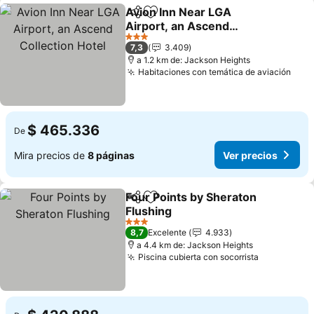
Avion Inn Near LGA
Compartir
Agregar a favoritos
Airport, an Ascend
Collection Hotel
Ver precios
3 Estrellas
7,3
3.409
a 1.2 km de: Jackson Heights
Habitaciones con temática de aviación
Ver 
$ 465.336
De
Mira precios de
8 páginas
Ver precios
Four Points by Sheraton
Compartir
Agregar a favoritos
Flushing
Ver precios
3 Estrellas
8,7
Excelente
4.933
a 4.4 km de: Jackson Heights
Piscina cubierta con socorrista
Ver precio