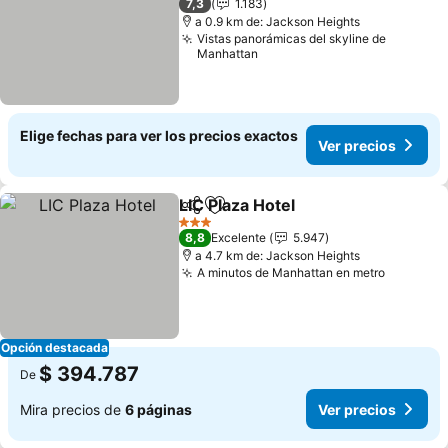
7,3
1.183
a 0.9 km de: Jackson Heights
Vistas panorámicas del skyline de
Manhattan
Elige fechas para ver los precios exactos
Ver precios
LIC Plaza Hotel
Compartir
Agregar a favoritos
Ver precios
3 Estrellas
8,8
Excelente
5.947
a 4.7 km de: Jackson Heights
A minutos de Manhattan en metro
Ver prec
Opción destacada
$ 394.787
De
Mira precios de
6 páginas
Ver precios