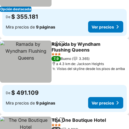
Opción destacada
$ 355.181
De
Mira precios de
9 páginas
Ver precios
Ramada by Wyndham
Compartir
Agregar a favoritos
Flushing Queens
Ver precios
3 Estrellas
7,9
Bueno
3.365
a 4.3 km de: Jackson Heights
Vistas del skyline desde los pisos de arriba
V
$ 491.109
De
Mira precios de
9 páginas
Ver precios
The One Boutique Hotel
Compartir
Agregar a favoritos
Ve
3 Estrellas