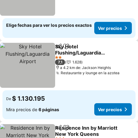
Elige fechas para ver los precios exactos
Ver precios
Sky Hotel
Compartir
Agregar a favoritos
Flushing/Laguardia
Airport
Ver precios
2 Estrellas
7,1
1.628
a 4.2 km de: Jackson Heights
Restaurante y lounge en la azotea
Ver pre
$ 1.130.195
De
Mira precios de
6 páginas
Ver precios
Residence Inn by Marriott
Compartir
Agregar a favoritos
New York Queens