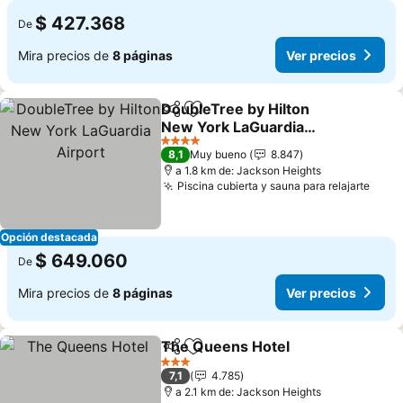
$ 427.368
De
Mira precios de
8 páginas
Ver precios
DoubleTree by Hilton
Compartir
Agregar a favoritos
New York LaGuardia
Airport
Ver precios
4 Estrellas
8,1
Muy bueno
8.847
a 1.8 km de: Jackson Heights
Piscina cubierta y sauna para relajarte
Ver 
Opción destacada
$ 649.060
De
Mira precios de
8 páginas
Ver precios
The Queens Hotel
Compartir
Agregar a favoritos
Ver prec
3 Estrellas
7,1
4.785
a 2.1 km de: Jackson Heights