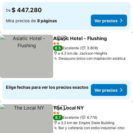
$ 447.280
De
Mira precios de
8 páginas
Ver precios
Asiatic Hotel - Flushing
Compartir
Agregar a favoritos
Ver
2 Estrellas
8,5
Excelente
3.808
a 4.3 km de: Jackson Heights
Desayuno único con inspiración asiática
Ver
Elige fechas para ver los precios exactos
Ver precios
The Local NY
Compartir
Agregar a favoritos
Ver precios
2 Estrellas
8,7
Excelente
6.776
a 3.2 km de: Empire State Building
Bar y cafetería con estilo industrial-chic
Ver