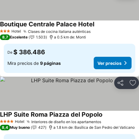
Boutique Centrale Palace Hotel
Ver precios
Hotel
Clases de cocina italiana auténticas
Ver precios
3 Estrellas
8,7
Excelente
1.503
a 0.5 km de: Monti
$ 386.486
De
Mira precios de
9 páginas
Ver precios
Compartir
Ag
LHP Suite Roma Piazza del Popolo
Ver precios
Hotel
Interiores de diseño en los apartamentos
Ver precios
4 Estrellas
8,4
Muy bueno
427
a 1.8 km de: Basílica de San Pedro del Vaticano