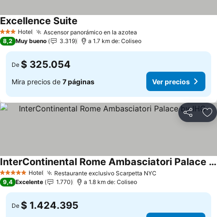
Excellence Suite
Ver precios
Hotel
Ascensor panorámico en la azotea
Ver precios
3 Estrellas
8,2
Muy bueno
3.319
a 1.7 km de: Coliseo
$ 325.054
De
Mira precios de
7 páginas
Ver precios
Compartir
Ag
InterContinental Rome Ambasciatori Palace by IHG
Ver precios
Hotel
Restaurante exclusivo Scarpetta NYC
Ver precios
5 Estrellas
9,4
Excelente
1.770
a 1.8 km de: Coliseo
$ 1.424.395
De