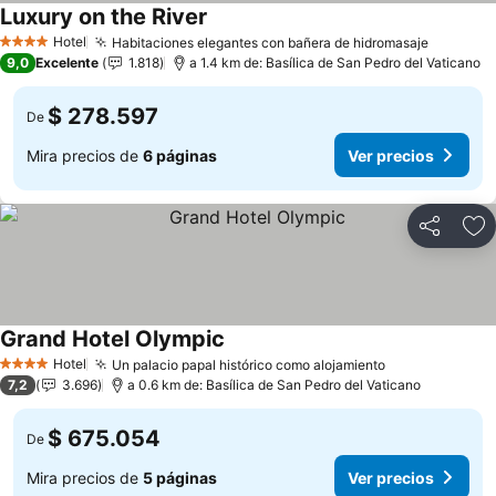
Luxury on the River
Ver precios
Hotel
Habitaciones elegantes con bañera de hidromasaje
Ver pre
4 Estrellas
9,0
Excelente
1.818
a 1.4 km de: Basílica de San Pedro del Vaticano
$ 278.597
De
Mira precios de
6 páginas
Ver precios
Compartir
Ag
Grand Hotel Olympic
Ver precios
Hotel
Un palacio papal histórico como alojamiento
Ver precios
4 Estrellas
7,2
3.696
a 0.6 km de: Basílica de San Pedro del Vaticano
$ 675.054
De
Mira precios de
5 páginas
Ver precios