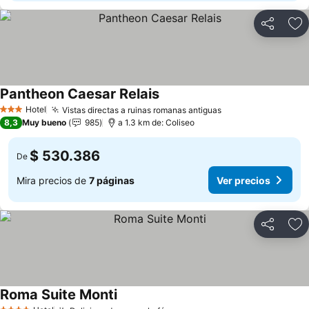
Compartir
Ag
Pantheon Caesar Relais
Ver precios
Hotel
Vistas directas a ruinas romanas antiguas
Ver precios
3 Estrellas
8,3
Muy bueno
985
a 1.3 km de: Coliseo
$ 530.386
De
Mira precios de
7 páginas
Ver precios
Compartir
Ag
Roma Suite Monti
Ver precios