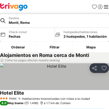
Favoritos
Iniciar 
Me
Destino
Monti, Roma
Check-in/out
Huéspedes/habitaciones
Fechas
2 huéspedes, 1 habitación
Ordenar
Filtrar
Mapa
Alojamientos en Roma cerca de Monti
Cómo los pagos afectan nuestro ranking
Compartir
Ag
Hotel Elite
Ver precios
Hotel
Habitaciones insonorizadas con vistas a la ciudad
Ver precio
3 Estrellas
8,0
Muy bueno
1.496
a 1.7 km de: Coliseo