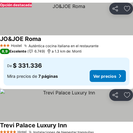
Opción destacada
Compartir
Ag
JO&JOE Roma
Ver precios
Hostel
Auténtica cocina italiana en el restaurante
Ver precios
3 Estrellas
8,9
Excelente
6.749
a 1.3 km de: Monti
$ 331.336
De
Mira precios de
7 páginas
Ver precios
Compartir
Ag
Trevi Palace Luxury Inn
Ver precios
Hotel
Instalaciones de bienestar tranquilas