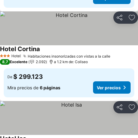
Compartir
Ag
Hotel Cortina
Ver precios
Hotel
Habitaciones insonorizadas con vistas a la calle
Ver precios
3 Estrellas
8,7
Excelente
2.092
a 1.2 km de: Coliseo
$ 299.123
De
Mira precios de
6 páginas
Ver precios
Compartir
Ag