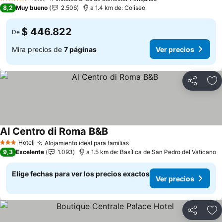
Ver precios
5 Estrellas
8,2
Muy bueno
2.506
a 1.4 km de: Coliseo
$ 446.822
De
Mira precios de
7 páginas
Ver precios
Compartir
Ag
Al Centro di Roma B&B
Ver precios
Hotel
Alojamiento ideal para familias
Ver precios
3 Estrellas
9,3
Excelente
1.093
a 1.5 km de: Basílica de San Pedro del Vaticano
Elige fechas para ver los precios exactos
Ver precios
Compartir
Ag