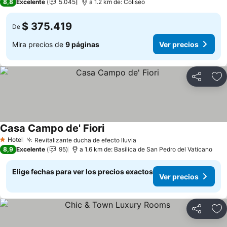
8,8
Excelente
5.045
a 1.2 km de: Coliseo
$ 375.419
De
Mira precios de
9 páginas
Ver precios
Compartir
Ag
Casa Campo de' Fiori
Ver precios
Hotel
Revitalizante ducha de efecto lluvia
Ver precios
1 Estrellas
8,9
Excelente
95
a 1.6 km de: Basílica de San Pedro del Vaticano
Elige fechas para ver los precios exactos
Ver precios
Compartir
Ag