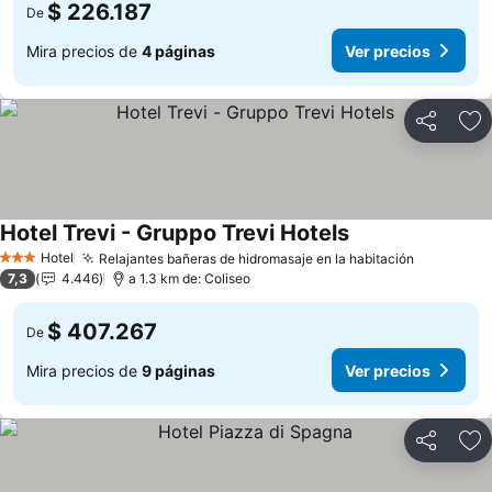
$ 226.187
De
Mira precios de
4 páginas
Ver precios
Compartir
Ag
Hotel Trevi - Gruppo Trevi Hotels
Ver precios
Hotel
Relajantes bañeras de hidromasaje en la habitación
Ver preci
3 Estrellas
7,3
4.446
a 1.3 km de: Coliseo
$ 407.267
De
Mira precios de
9 páginas
Ver precios
Compartir
Ag