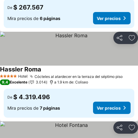
$ 267.567
De
Mira precios de
6 páginas
Ver precios
Compartir
Ag
Hassler Roma
Ver precios
Hotel
Cócteles al atardecer en la terraza del séptimo piso
Ver pr
5 Estrellas
9,4
Excelente
3.014
a 1.9 km de: Coliseo
$ 4.319.496
De
Mira precios de
7 páginas
Ver precios
Compartir
Ag