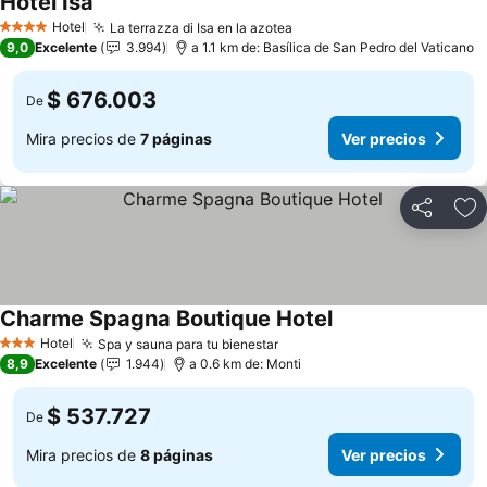
Hotel Isa
Ver precios
Hotel
La terrazza di Isa en la azotea
Ver precios
4 Estrellas
9,0
Excelente
3.994
a 1.1 km de: Basílica de San Pedro del Vaticano
$ 676.003
De
Mira precios de
7 páginas
Ver precios
Compartir
Ag
Charme Spagna Boutique Hotel
Ver precios
Hotel
Spa y sauna para tu bienestar
Ver precios
3 Estrellas
8,9
Excelente
1.944
a 0.6 km de: Monti
$ 537.727
De
Mira precios de
8 páginas
Ver precios