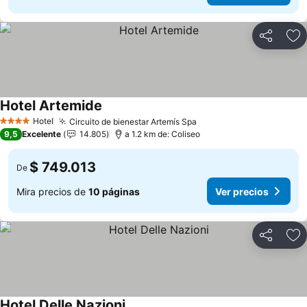
Compartir
Ag
Hotel Artemide
Ver precios
Hotel
Circuito de bienestar Artemís Spa
Ver precios
4 Estrellas
9,5
Excelente
14.805
a 1.2 km de: Coliseo
$ 749.013
De
Mira precios de
10 páginas
Ver precios
Compartir
Ag
Hotel Delle Nazioni