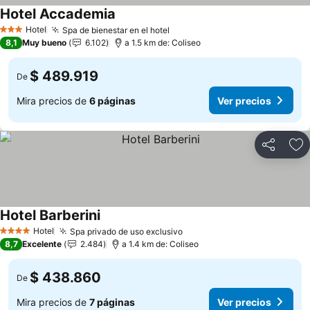
Hotel Accademia
Ver precios
Hotel
Spa de bienestar en el hotel
Ver precios
3 Estrellas
8,1
Muy bueno
6.102
a 1.5 km de: Coliseo
$ 489.919
De
Mira precios de
6 páginas
Ver precios
Compartir
Ag
Hotel Barberini
Ver precios
Hotel
Spa privado de uso exclusivo
Ver precios
4 Estrellas
8,7
Excelente
2.484
a 1.4 km de: Coliseo
$ 438.860
De
Mira precios de
7 páginas
Ver precios