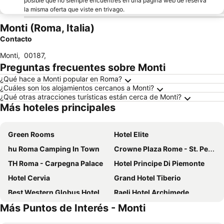
posible que no siempre encuentres en una página web de reserva
la misma oferta que viste en trivago.
Monti (Roma, Italia)
Contacto
Monti
,
00187
,
Preguntas frecuentes sobre Monti
¿Qué hace a Monti popular en Roma?
¿Cuáles son los alojamientos cercanos a Monti?
¿Qué otras atracciones turísticas están cerca de Monti?
Más hoteles principales
Green Rooms
Hotel Elite
hu Roma Camping In Town
Crowne Plaza Rome - St. Peters By Ihg
TH Roma - Carpegna Palace
Hotel Principe Di Piemonte
Hotel Cervia
Grand Hotel Tiberio
Best Western Globus Hotel
Raeli Hotel Archimede
Más Puntos de Interés - Monti
Hotel Nord Nuova Roma
Favola Romana
Excel Roma Montemario
Hotel Roma Tor Vergata