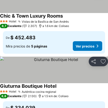
Chic & Town Luxury Rooms
Ver precios
Hotel
Vistas de la Basílica de San Andrés
Ver precios
3 Estrellas
8,7
Excelente
2.307
a 1.6 km de: Coliseo
$ 452.483
De
Mira precios de
5 páginas
Ver precios
Compartir
Ag
Giuturna Boutique Hotel
Ver precios
Hotel
Auténtica cocina regional
Ver precios
3 Estrellas
8,8
Excelente
2.130
a 1.5 km de: Coliseo
$ 334.039
De