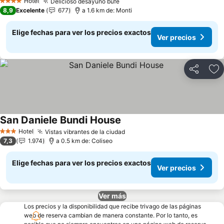
Hotel
Delicioso desayuno bufé
Ver precios
4 Estrellas
8,9
Excelente
677
a 1.6 km de: Monti
Elige fechas para ver los precios exactos
Ver precios
Compartir
Ag
San Daniele Bundi House
Ver precios
Hotel
Vistas vibrantes de la ciudad
Ver precios
3 Estrellas
7,3
1.974
a 0.5 km de: Coliseo
Elige fechas para ver los precios exactos
Ver precios
Ver más
Los precios y la disponibilidad que recibe trivago de las páginas
web de reserva cambian de manera constante. Por lo tanto, es