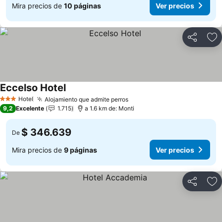
Mira precios de
10 páginas
Ver precios
Compartir
Ag
Eccelso Hotel
Ver precios
Hotel
Alojamiento que admite perros
Ver precios
3 Estrellas
9,2
Excelente
1.715
a 1.6 km de: Monti
$ 346.639
De
Mira precios de
9 páginas
Ver precios
Compartir
Ag