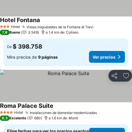
Hotel Fontana
Ver precios
Hotel
Vistas inigualables de la Fontana di Trevi
Ver precios
3 Estrellas
7,8
Bueno
3.549
a 1.4 km de: Coliseo
$ 398.758
De
Mira precios de
9 páginas
Ver precios
Compartir
Ag
Roma Palace Suite
Ver precios
Hotel
Instalaciones de bienestar modernizadas
Ver precios
4 Estrellas
9,3
Excelente
680
a 1.6 km de: Monti
Elige fechas para ver los precios exactos