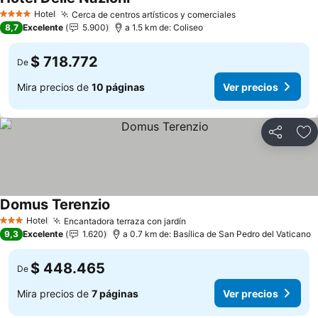
Ver precios
Hotel
Cerca de centros artísticos y comerciales
Ver precios
4 Estrellas
8,7
Excelente
5.900
a 1.5 km de: Coliseo
$ 718.772
De
Mira precios de
10 páginas
Ver precios
Compartir
Ag
Domus Terenzio
Ver precios
Hotel
Encantadora terraza con jardín
Ver precios
3 Estrellas
9,3
Excelente
1.620
a 0.7 km de: Basílica de San Pedro del Vaticano
$ 448.465
De
Mira precios de
7 páginas
Ver precios