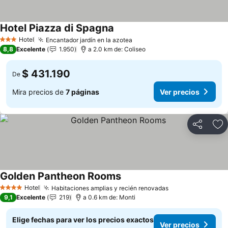
Hotel Piazza di Spagna
Ver precios
Hotel
Encantador jardín en la azotea
Ver precios
3 Estrellas
8,8
Excelente
1.950
a 2.0 km de: Coliseo
$ 431.190
De
Mira precios de
7 páginas
Ver precios
Compartir
Ag
Golden Pantheon Rooms
Ver precios
Hotel
Habitaciones amplias y recién renovadas
Ver precios
4 Estrellas
9,1
Excelente
219
a 0.6 km de: Monti
Elige fechas para ver los precios exactos
Ver precios