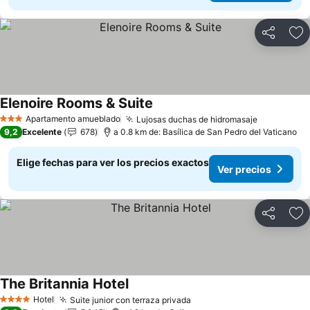
Compartir
Ag
Elenoire Rooms & Suite
Ver precios
Apartamento amueblado
Lujosas duchas de hidromasaje
Ver preci
3 Estrellas
9,2
Excelente
678
a 0.8 km de: Basílica de San Pedro del Vaticano
Elige fechas para ver los precios exactos
Ver precios
Compartir
Ag
The Britannia Hotel
Ver precios
Hotel
Suite junior con terraza privada
Ver precios
4 Estrellas