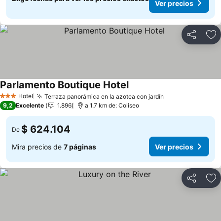
Ver precios
Compartir
Ag
Parlamento Boutique Hotel
Ver precios
Hotel
Terraza panorámica en la azotea con jardín
Ver precios
3 Estrellas
9,2
Excelente
1.896
a 1.7 km de: Coliseo
$ 624.104
De
Mira precios de
7 páginas
Ver precios
Compartir
Ag