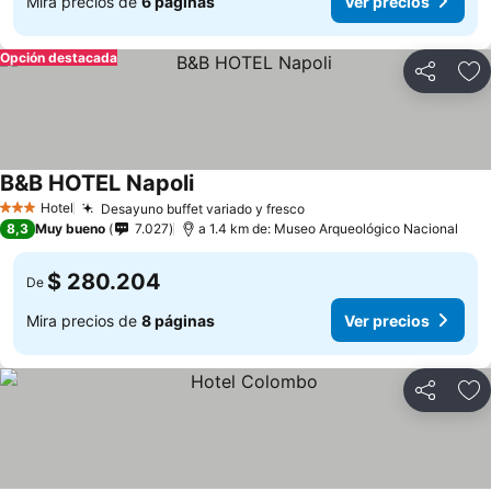
Mira precios de
6 páginas
Ver precios
Opción destacada
Compartir
Ag
B&B HOTEL Napoli
Ver precios
Hotel
Desayuno buffet variado y fresco
Ver precios
3 Estrellas
8,3
Muy bueno
7.027
a 1.4 km de: Museo Arqueológico Nacional
$ 280.204
De
Mira precios de
8 páginas
Ver precios
Compartir
Ag