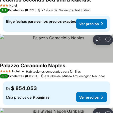
Ver precios
Hotel
3 Estrellas
9,2
Excelente
772
a 1.4 km de: Naples Central Station
Elige fechas para ver los precios exactos
Ver precios
Compartir
Ag
Palazzo Caracciolo Naples
Ver precios
Hotel
Habitaciones conectadas para familias
Ver precios
4 Estrellas
8,6
Excelente
8.234
a 0.9 km de: Museo Arqueológico Nacional
$ 854.053
De
Mira precios de
9 páginas
Ver precios