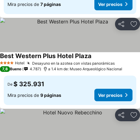
Mira precios de
7 páginas
Ver precios
Compartir
Ag
Best Western Plus Hotel Plaza
Ver precios
Hotel
Desayuno en la azotea con vistas panorámicas
Ver precio
4 Estrellas
7,8
Bueno
4.787
a 1.4 km de: Museo Arqueológico Nacional
$ 325.931
De
Mira precios de
9 páginas
Ver precios
Compartir
Ag