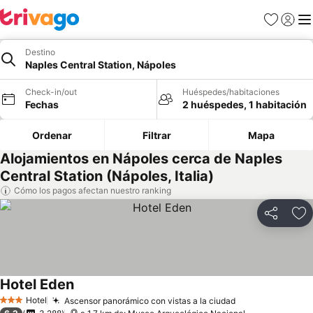
Favoritos
Iniciar 
Me
Destino
Naples Central Station, Nápoles
Check-in/out
Huéspedes/habitaciones
Fechas
2 huéspedes, 1 habitación
Ordenar
Filtrar
Mapa
Alojamientos en Nápoles cerca de Naples
Central Station (Nápoles, Italia)
Cómo los pagos afectan nuestro ranking
Compartir
Ag
Hotel Eden
Ver precios
Hotel
Ascensor panorámico con vistas a la ciudad
Ver precios
3 Estrellas