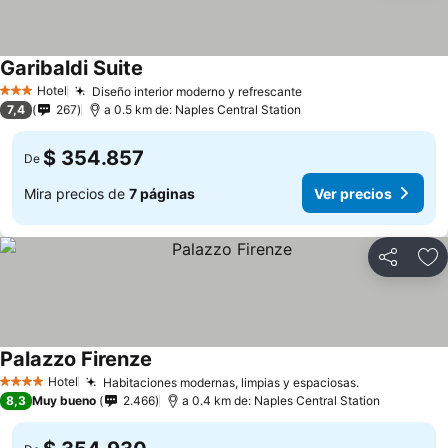
Garibaldi Suite
Ver precios
Hotel
Diseño interior moderno y refrescante
Ver precios
3 Estrellas
7,4
267
a 0.5 km de: Naples Central Station
$ 354.857
De
Mira precios de
7 páginas
Ver precios
Compartir
Ag
Palazzo Firenze
Ver precios
Hotel
Habitaciones modernas, limpias y espaciosas.
Ver precios
4 Estrellas
8,3
Muy bueno
2.466
a 0.4 km de: Naples Central Station