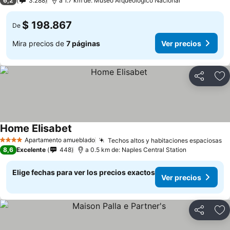
6,2
3.288
a 1.7 km de: Museo Arqueológico Nacional
$ 198.867
De
Mira precios de
7 páginas
Ver precios
Compartir
Ag
Home Elisabet
Ver precios
Apartamento amueblado
Techos altos y habitaciones espaciosas
Ve
4 Estrellas
8,6
Excelente
448
a 0.5 km de: Naples Central Station
Elige fechas para ver los precios exactos
Ver precios
Compartir
Ag