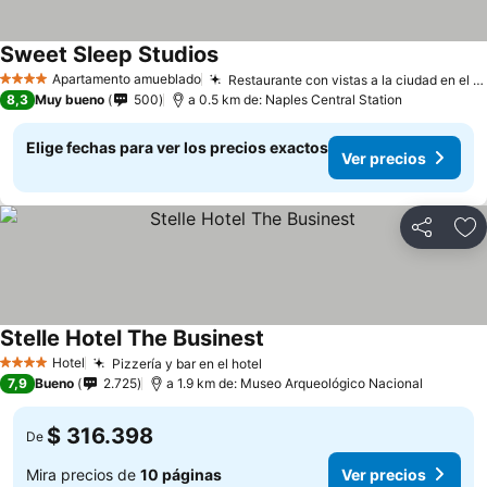
Sweet Sleep Studios
Ver precios
Apartamento amueblado
Restaurante con vistas a la ciudad en el hotel
4 Estrellas
8,3
Muy bueno
500
a 0.5 km de: Naples Central Station
Elige fechas para ver los precios exactos
Ver precios
Compartir
Ag
Stelle Hotel The Businest
Ver precios
Hotel
Pizzería y bar en el hotel
Ver precios
4 Estrellas
7,9
Bueno
2.725
a 1.9 km de: Museo Arqueológico Nacional
$ 316.398
De
Mira precios de
10 páginas
Ver precios