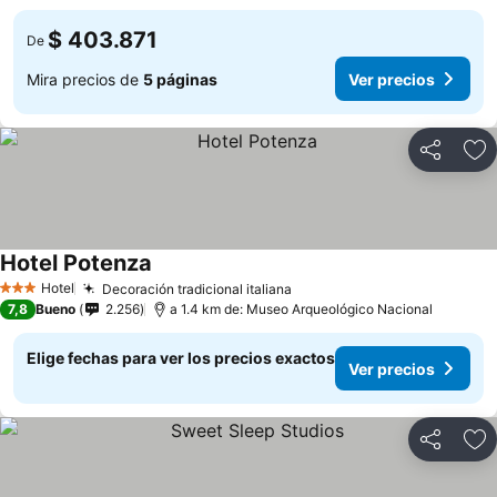
$ 403.871
De
Mira precios de
5 páginas
Ver precios
Compartir
Ag
Hotel Potenza
Ver precios
Hotel
Decoración tradicional italiana
Ver precios
3 Estrellas
7,8
Bueno
2.256
a 1.4 km de: Museo Arqueológico Nacional
Elige fechas para ver los precios exactos
Ver precios
Compartir
Ag