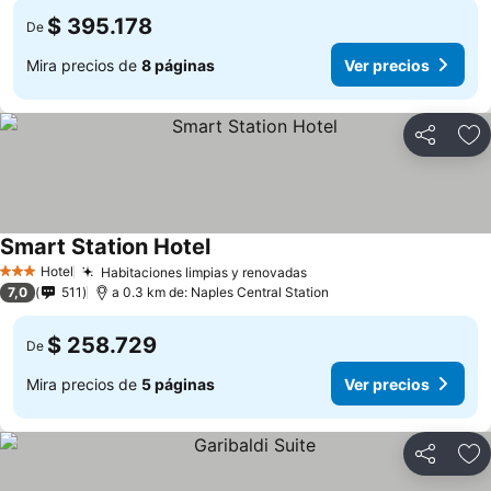
$ 395.178
De
Mira precios de
8 páginas
Ver precios
Compartir
Ag
Smart Station Hotel
Ver precios
Hotel
Habitaciones limpias y renovadas
Ver precios
3 Estrellas
7,0
511
a 0.3 km de: Naples Central Station
$ 258.729
De
Mira precios de
5 páginas
Ver precios
Compartir
Ag