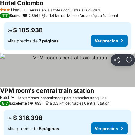
Hotel Colombo
Ver precios
Hotel
Terraza en la azotea con vistas a la ciudad
Ver precios
3 Estrellas
7,7
Bueno
2.854
a 1.4 km de: Museo Arqueológico Nacional
$ 185.938
De
Mira precios de
7 páginas
Ver precios
Compartir
Ag
VPM room's central train station
Ver precios
Hotel
Habitaciones insonorizadas para estancias tranquilas
Ver precios
8,7
Excelente
693
a 0.3 km de: Naples Central Station
$ 316.398
De
Mira precios de
5 páginas
Ver precios