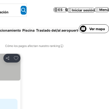
ES · $
Menú
Iniciar sesión
ación
Ver mapa
acionamiento
Piscina
Traslado del/al aeropuerto
Cancelación gra
Cómo los pagos afectan nuestro ranking
Agregar a favoritos
Compartir