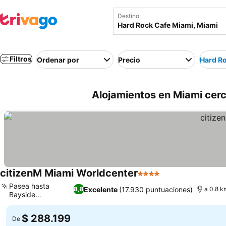
Destino
Filtros
Ordenar por
Precio
Hard R
Alojamientos en Miami cerc
citizenM Miami Worldcenter
4 Estrellas
Pasea hasta
Excelente
(17.930 puntuaciones)
8,8
a 0.8 k
Bayside
Marketplace
$ 288.199
De