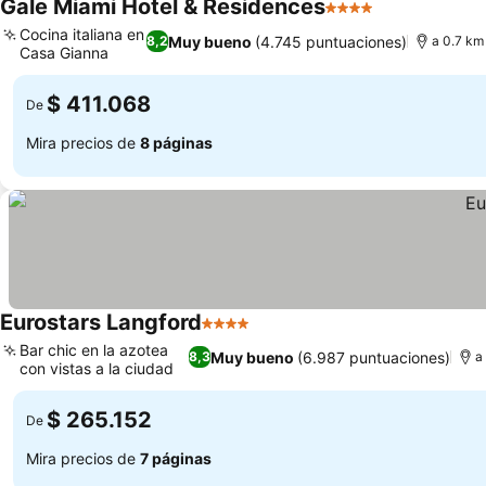
Gale Miami Hotel & Residences
4 Estrellas
Cocina italiana en
Muy bueno
(4.745 puntuaciones)
8,2
a 0.7 km
Casa Gianna
$ 411.068
De
Mira precios de
8 páginas
Eurostars Langford
4 Estrellas
Bar chic en la azotea
Muy bueno
(6.987 puntuaciones)
8,3
a
con vistas a la ciudad
$ 265.152
De
Mira precios de
7 páginas