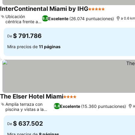
InterContinental Miami by IHG
5 Estrellas
Ubicación
Excelente
(26.074 puntuaciones)
9,0
a 0.6 k
céntrica frente al
mar
$ 791.786
De
Mira precios de
11 páginas
The Elser Hotel Miami
4 Estrellas
Amplia terraza con
Excelente
(15.360 puntuaciones)
8,8
a
piscina y vistas a la
bahía
$ 637.502
De
Mira precios de
8 páginas