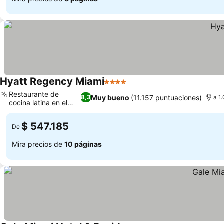
Hyatt Regency Miami
4 Estrellas
Restaurante de
Muy bueno
(11.157 puntuaciones)
8,3
a 1
cocina latina en el
hotel
$ 547.185
De
Mira precios de
10 páginas