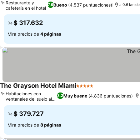
Restaurante y
Bueno
(4.537 puntuaciones)
7,9
a 0.6 km de
cafetería en el hotel
$ 317.632
De
Mira precios de
4 páginas
The Grayson Hotel Miami
5 Estrellas
Habitaciones con
Muy bueno
(4.836 puntuaciones)
8,2
ventanales del suelo al
techo
$ 379.727
De
Mira precios de
8 páginas