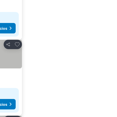
cios
Agregar a favoritos
Compartir
cios