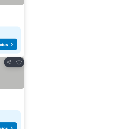
cios
Agregar a favoritos
Compartir
cios