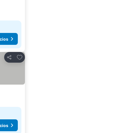
cios
Agregar a favoritos
Compartir
cios