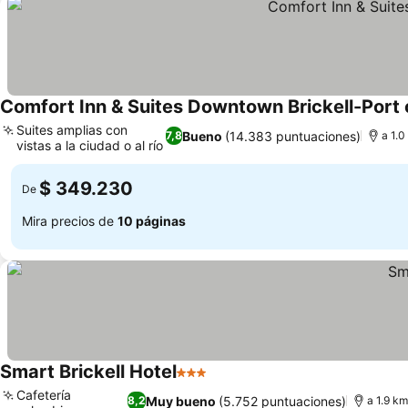
Comfort Inn & Suites Downtown Brickell-Port 
Suites amplias con
Bueno
(14.383 puntuaciones)
7,8
a 1.
vistas a la ciudad o al río
$ 349.230
De
Mira precios de
10 páginas
Smart Brickell Hotel
3 Estrellas
Cafetería
Muy bueno
(5.752 puntuaciones)
8,2
a 1.9 k