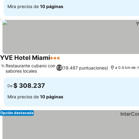
Mira precios de
10 páginas
YVE Hotel Miami
3 Estrellas
Restaurante cubano con
(19.497 puntuaciones)
7,2
a 0.4 km de:
sabores locales
$ 308.237
De
Mira precios de
10 páginas
Opción destacada