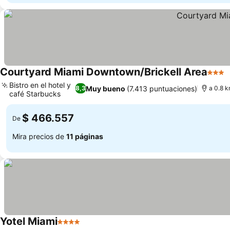
Courtyard Miami Downtown/Brickell Area
3 Estr
Bistro en el hotel y
Muy bueno
(7.413 puntuaciones)
8,3
a 0.8 
café Starbucks
$ 466.557
De
Mira precios de
11 páginas
Yotel Miami
4 Estrellas