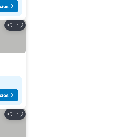
cios
Agregar a favoritos
Compartir
cios
Agregar a favoritos
Compartir