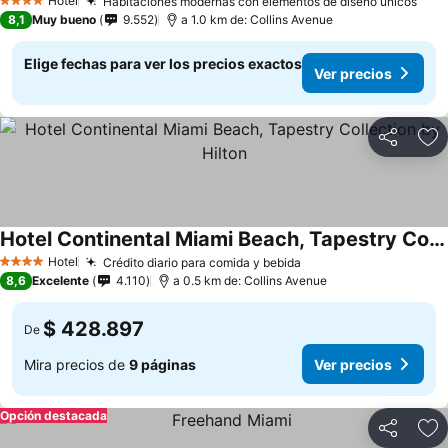
Hotel
Habitaciones modernas con elementos de diseño únicos
4 Estrellas
8,1
Muy bueno
9.552
a 1.0 km de: Collins Avenue
Elige fechas para ver los precios exactos
Ver precios
Compartir
Ag
Hotel Continental Miami Beach, Tapestry Collection by Hilton
Hotel
Crédito diario para comida y bebida
4 Estrellas
8,6
Excelente
4.110
a 0.5 km de: Collins Avenue
$ 428.897
De
Mira precios de
9 páginas
Ver precios
Opción destacada
Compartir
Ag