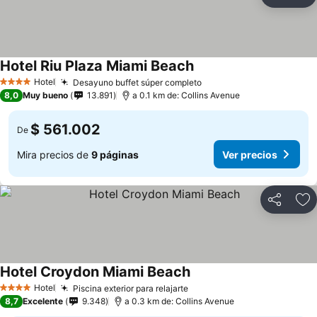
Compartir
Ag
Hotel Riu Plaza Miami Beach
Hotel
Desayuno buffet súper completo
4 Estrellas
8,0
Muy bueno
13.891
a 0.1 km de: Collins Avenue
$ 561.002
De
Mira precios de
9 páginas
Ver precios
Compartir
Ag
Hotel Croydon Miami Beach
Hotel
Piscina exterior para relajarte
4 Estrellas
8,7
Excelente
9.348
a 0.3 km de: Collins Avenue