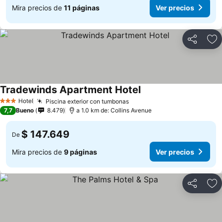
Mira precios de
11 páginas
Ver precios
Compartir
Ag
Tradewinds Apartment Hotel
Hotel
Piscina exterior con tumbonas
3 Estrellas
7,7
Bueno
8.479
a 1.0 km de: Collins Avenue
$ 147.649
De
Mira precios de
9 páginas
Ver precios
Compartir
Ag