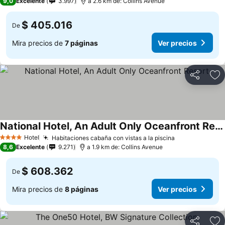
9,0
Excelente
3.997
a 2.6 km de: Collins Avenue
$ 405.016
De
Mira precios de
7 páginas
Ver precios
Compartir
Ag
National Hotel, An Adult Only Oceanfront Resort
Hotel
Habitaciones cabaña con vistas a la piscina
4 Estrellas
8,6
Excelente
9.271
a 1.9 km de: Collins Avenue
$ 608.362
De
Mira precios de
8 páginas
Ver precios