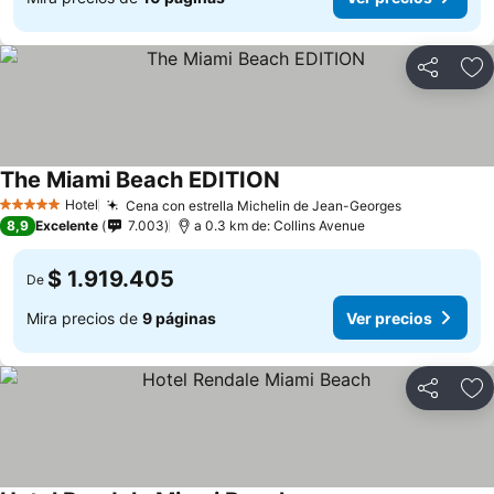
Compartir
Ag
The Miami Beach EDITION
Hotel
Cena con estrella Michelin de Jean-Georges
5 Estrellas
8,9
Excelente
7.003
a 0.3 km de: Collins Avenue
$ 1.919.405
De
Mira precios de
9 páginas
Ver precios
Compartir
Ag