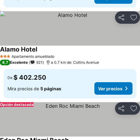
Compartir
Ag
Alamo Hotel
Apartamento amueblado
3 Estrellas
8,7
Excelente
921
a 0.7 km de: Collins Avenue
$ 402.250
De
Mira precios de
5 páginas
Ver precios
Opción destacada
Compartir
Ag