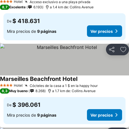
Hotel
Acceso exclusivo a una playa privada
4 Estrellas
8,7
Excelente
6.193
a 1.4 km de: Collins Avenue
$ 418.631
De
Mira precios de
9 páginas
Ver precios
Compartir
Ag
Marseilles Beachfront Hotel
Hotel
Cócteles de la casa a 1 $ en la happy hour
4 Estrellas
8,3
Muy bueno
8.268
a 1.7 km de: Collins Avenue
$ 396.061
De
Mira precios de
9 páginas
Ver precios