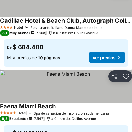
Cadillac Hotel & Beach Club, Autograph Collection
Hotel
Restaurante italiano Donna Mare en el hotel
4 Estrellas
8,1
Muy bueno
7.668
a 0.5 km de: Collins Avenue
$ 684.480
De
Mira precios de
10 páginas
Ver precios
Compartir
Ag
Faena Miami Beach
Hotel
Spa de sanación de inspiración sudamericana
5 Estrellas
9,2
Excelente
7.547
a 0.1 km de: Collins Avenue