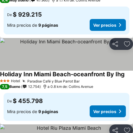
8,4
Muy bueno
47.960
a 1.1 km de: Collins Avenue
$ 929.215
De
Mira precios de
9 páginas
Ver precios
Compartir
Ag
Holiday Inn Miami Beach-oceanfront By Ihg
Hotel
Paradise Café y Blue Parrot Bar
3 Estrellas
7,5
Bueno
12.754
a 0.8 km de: Collins Avenue
$ 455.798
De
Mira precios de
9 páginas
Ver precios