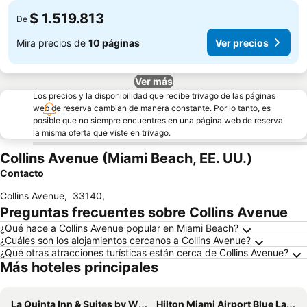
$ 1.519.813
De
Mira precios de
10 páginas
Ver precios
Ver más
Los precios y la disponibilidad que recibe trivago de las páginas
web de reserva cambian de manera constante. Por lo tanto, es
posible que no siempre encuentres en una página web de reserva
la misma oferta que viste en trivago.
Collins Avenue (Miami Beach, EE. UU.)
Contacto
Collins Avenue
,
33140
,
Preguntas frecuentes sobre Collins Avenue
¿Qué hace a Collins Avenue popular en Miami Beach?
¿Cuáles son los alojamientos cercanos a Collins Avenue?
¿Qué otras atracciones turísticas están cerca de Collins Avenue?
Más hoteles principales
La Quinta Inn & Suites by Wyndham Miami Airport East
Hilton Miami Airport Blue Lagoon