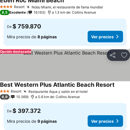
Eden Roc Miami Beach
Resort
Nobu Miami, el restaurante de fama mundial
4 Estrellas
8,5
Excelente
16.163
a 1.3 km de: Collins Avenue
$ 759.870
De
Mira precios de
8 páginas
Ver precios
Opción destacada
Compartir
Ag
Best Western Plus Atlantic Beach Resort
Resort
Restaurante Aqua y salón en el hotel
3 Estrellas
6,9
10.569
a 0.6 km de: Collins Avenue
$ 397.372
De
Mira precios de
9 páginas
Ver precios