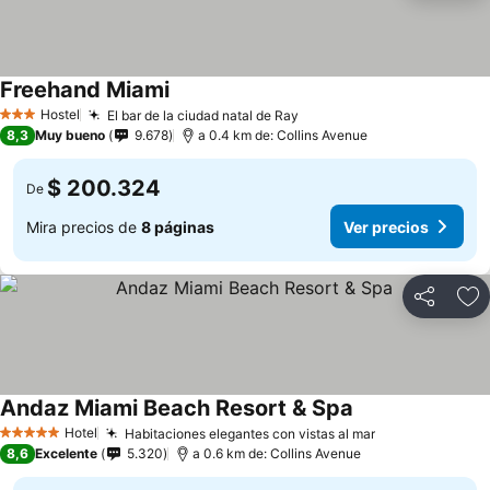
Freehand Miami
Hostel
El bar de la ciudad natal de Ray
3 Estrellas
8,3
Muy bueno
9.678
a 0.4 km de: Collins Avenue
$ 200.324
De
Mira precios de
8 páginas
Ver precios
Compartir
Ag
Andaz Miami Beach Resort & Spa
Hotel
Habitaciones elegantes con vistas al mar
5 Estrellas
8,6
Excelente
5.320
a 0.6 km de: Collins Avenue