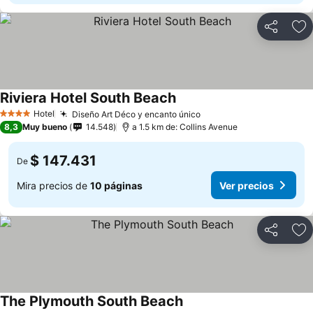
Compartir
Ag
Riviera Hotel South Beach
Hotel
Diseño Art Déco y encanto único
4 Estrellas
8,3
Muy bueno
14.548
a 1.5 km de: Collins Avenue
$ 147.431
De
Mira precios de
10 páginas
Ver precios
Compartir
Ag
The Plymouth South Beach