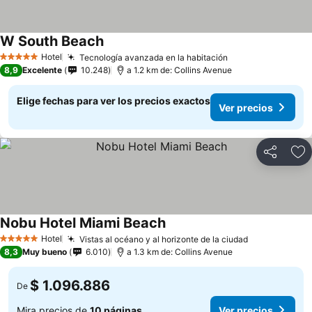
W South Beach
Hotel
Tecnología avanzada en la habitación
5 Estrellas
8,9
Excelente
10.248
a 1.2 km de: Collins Avenue
Elige fechas para ver los precios exactos
Ver precios
Compartir
Ag
Nobu Hotel Miami Beach
Hotel
Vistas al océano y al horizonte de la ciudad
5 Estrellas
8,3
Muy bueno
6.010
a 1.3 km de: Collins Avenue
$ 1.096.886
De
Mira precios de
10 páginas
Ver precios