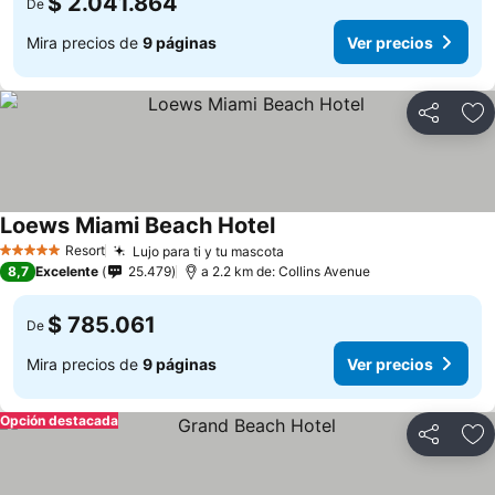
$ 2.041.864
De
Mira precios de
9 páginas
Ver precios
Compartir
Ag
Loews Miami Beach Hotel
Resort
Lujo para ti y tu mascota
5 Estrellas
8,7
Excelente
25.479
a 2.2 km de: Collins Avenue
$ 785.061
De
Mira precios de
9 páginas
Ver precios
Opción destacada
Compartir
Ag