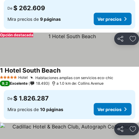
$ 262.609
De
Mira precios de
9 páginas
Ver precios
Opción destacada
Compartir
Ag
1 Hotel South Beach
Hotel
Habitaciones amplias con servicios eco-chic
5 Estrellas
9,2
Excelente
18.493
a 1.0 km de: Collins Avenue
$ 1.826.287
De
Mira precios de
10 páginas
Ver precios
Compartir
Ag