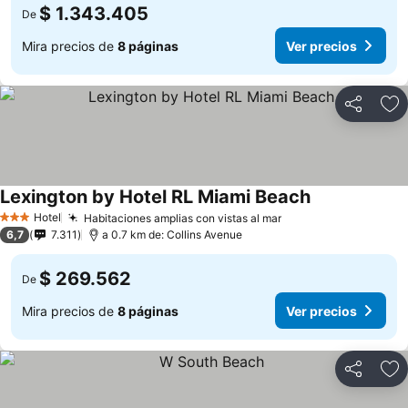
$ 1.343.405
De
Mira precios de
8 páginas
Ver precios
Compartir
Ag
Lexington by Hotel RL Miami Beach
Hotel
Habitaciones amplias con vistas al mar
3 Estrellas
6,7
7.311
a 0.7 km de: Collins Avenue
$ 269.562
De
Mira precios de
8 páginas
Ver precios
Compartir
Ag