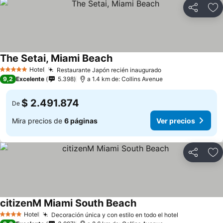
Compartir
Ag
The Setai, Miami Beach
Hotel
Restaurante Japón recién inaugurado
5 Estrellas
9,2
Excelente
5.398
a 1.4 km de: Collins Avenue
$ 2.491.874
De
Mira precios de
6 páginas
Ver precios
Compartir
Ag
citizenM Miami South Beach
Hotel
Decoración única y con estilo en todo el hotel
4 Estrellas