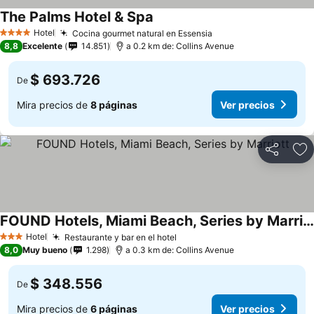
The Palms Hotel & Spa
Hotel
Cocina gourmet natural en Essensia
4 Estrellas
8,8
Excelente
14.851
a 0.2 km de: Collins Avenue
$ 693.726
De
Mira precios de
8 páginas
Ver precios
Compartir
Ag
FOUND Hotels, Miami Beach, Series by Marriott
Hotel
Restaurante y bar en el hotel
3 Estrellas
8,0
Muy bueno
1.298
a 0.3 km de: Collins Avenue
$ 348.556
De
Mira precios de
6 páginas
Ver precios