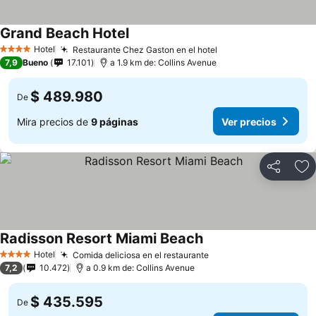
Grand Beach Hotel
Hotel
Restaurante Chez Gaston en el hotel
4 Estrellas
7,9
Bueno
17.101
a 1.9 km de: Collins Avenue
$ 489.980
De
Mira precios de
9 páginas
Ver precios
Compartir
Ag
Radisson Resort Miami Beach
Hotel
Comida deliciosa en el restaurante
4 Estrellas
7,2
10.472
a 0.9 km de: Collins Avenue
$ 435.595
De