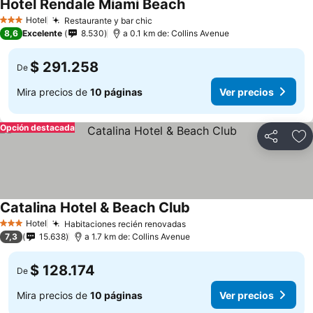
Hotel Rendale Miami Beach
Hotel
Restaurante y bar chic
3 Estrellas
8,6
Excelente
8.530
a 0.1 km de: Collins Avenue
$ 291.258
De
Mira precios de
10 páginas
Ver precios
Opción destacada
Compartir
Ag
Catalina Hotel & Beach Club
Hotel
Habitaciones recién renovadas
3 Estrellas
7,3
15.638
a 1.7 km de: Collins Avenue
$ 128.174
De
Mira precios de
10 páginas
Ver precios