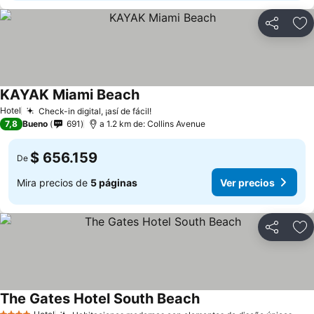
Compartir
Ag
KAYAK Miami Beach
Hotel
Check-in digital, ¡así de fácil!
7,8
Bueno
691
a 1.2 km de: Collins Avenue
$ 656.159
De
Mira precios de
5 páginas
Ver precios
Compartir
Ag
The Gates Hotel South Beach