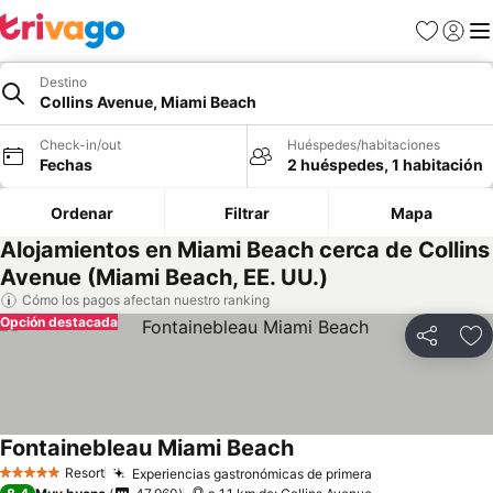
Favoritos
Iniciar 
Me
Destino
Collins Avenue, Miami Beach
Check-in/out
Huéspedes/habitaciones
Fechas
2 huéspedes, 1 habitación
Ordenar
Filtrar
Mapa
Alojamientos en Miami Beach cerca de Collins
Avenue (Miami Beach, EE. UU.)
Cómo los pagos afectan nuestro ranking
Opción destacada
Compartir
Ag
Fontainebleau Miami Beach
Resort
Experiencias gastronómicas de primera
5 Estrellas