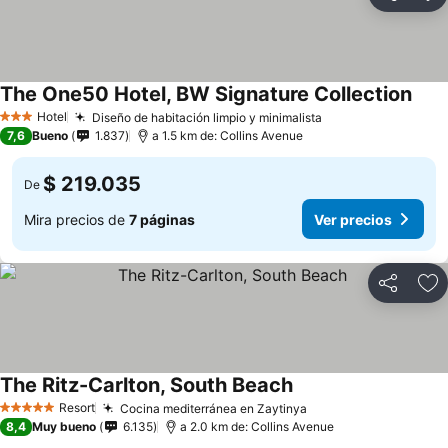
Compartir
Ag
The One50 Hotel, BW Signature Collection
Hotel
Diseño de habitación limpio y minimalista
3 Estrellas
7,6
Bueno
1.837
a 1.5 km de: Collins Avenue
$ 219.035
De
Mira precios de
7 páginas
Ver precios
Compartir
Ag
The Ritz-Carlton, South Beach
Resort
Cocina mediterránea en Zaytinya
5 Estrellas
8,4
Muy bueno
6.135
a 2.0 km de: Collins Avenue