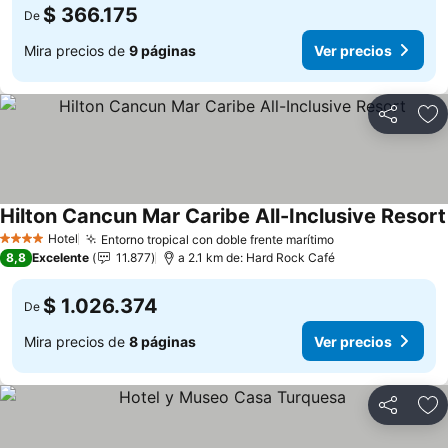
$ 366.175
De
Mira precios de
9 páginas
Ver precios
Compartir
Ag
Hilton Cancun Mar Caribe All-Inclusive Resort
Hotel
Entorno tropical con doble frente marítimo
Ver precios
4 Estrellas
8,8
Excelente
11.877
a 2.1 km de: Hard Rock Café
$ 1.026.374
De
Mira precios de
8 páginas
Ver precios
Compartir
Ag