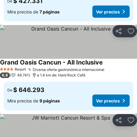
$ 427.331
De
Mira precios de
7 páginas
Ver precios
Compartir
Ag
Grand Oasis Cancun - All Inclusive
Ver precios
Resort
Diversa oferta gastronómica internacional
Ver precios
4 Estrellas
6,8
46.741
a 1.4 km de: Hard Rock Café
$ 646.293
De
Mira precios de
9 páginas
Ver precios
Compartir
Ag