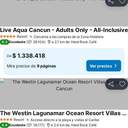
Compartir
Ag
Live Aqua Cancun - Adults Only - All-Inclusive
Resort
Cercanía a las compras de la Zona Hotelera
Ver precios
5 Estrellas
9,3
Excelente
26.104
a 2.1 km de: Hard Rock Café
$ 1.338.418
De
Mira precios de
9 páginas
Ver precios
Compartir
Ag
The Westin Lagunamar Ocean Resort Villas & Spa, Cancun
Ver precios
Resort
Acceso directo a la playa y vistas al Caribe
Ver precios
4 Estrellas
8,9
Excelente
18.177
a 2.4 km de: Hard Rock Café