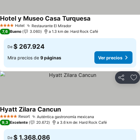
Hotel y Museo Casa Turquesa
Ver precios
Hotel
Restaurante El Mirador
Ver precios
4 Estrellas
7,6
Bueno
3.060
a 1.3 km de: Hard Rock Café
$ 267.924
De
Mira precios de
9 páginas
Ver precios
Compartir
Ag
Hyatt Zilara Cancun
Ver precios
Resort
Auténtica gastronomía mexicana
Ver precios
5 Estrellas
9,3
Excelente
20.672
a 3.6 km de: Hard Rock Café
$ 1.368.086
De