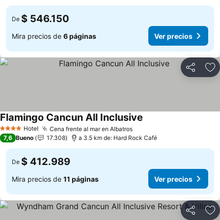
$ 546.150
De
Mira precios de
6 páginas
Ver precios
Compartir
Ag
Flamingo Cancun All Inclusive
Ver precios
Hotel
Cena frente al mar en Albatros
Ver precios
4 Estrellas
7,6
Bueno
17.308
a 3.5 km de: Hard Rock Café
$ 412.989
De
Mira precios de
11 páginas
Ver precios
Compartir
Ag