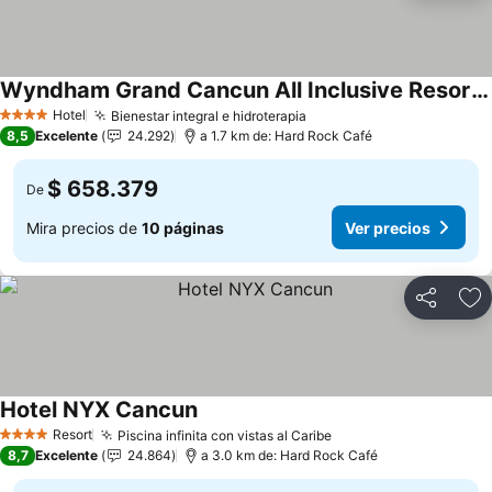
Wyndham Grand Cancun All Inclusive Resort & Villas
Ver precios
Hotel
Bienestar integral e hidroterapia
Ver precios
4 Estrellas
8,5
Excelente
24.292
a 1.7 km de: Hard Rock Café
$ 658.379
De
Mira precios de
10 páginas
Ver precios
Compartir
Ag
Hotel NYX Cancun
Ver precios
Resort
Piscina infinita con vistas al Caribe
Ver precios
4 Estrellas
8,7
Excelente
24.864
a 3.0 km de: Hard Rock Café