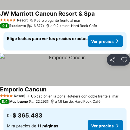
JW Marriott Cancun Resort & Spa
Ver precios
Resort
Retiro elegante frente al mar
Ver precios
5 Estrellas
9,1
Excelente
6.877
a 0.2 km de: Hard Rock Café
Elige fechas para ver los precios exactos
Ver precios
Compartir
Ag
Emporio Cancun
Ver precios
Resort
Ubicación en la Zona Hotelera con doble frente al mar
Ver p
4 Estrellas
8,4
Muy bueno
22.293
a 1.9 km de: Hard Rock Café
$ 365.483
De
Mira precios de
11 páginas
Ver precios