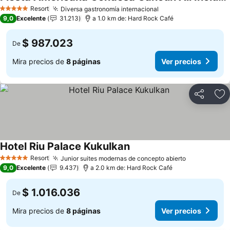
Ver precios
Resort
Diversa gastronomía internacional
Ver precios
5 Estrellas
9,0
Excelente
31.213
a 1.0 km de: Hard Rock Café
$ 987.023
De
Mira precios de
8 páginas
Ver precios
Compartir
Ag
Hotel Riu Palace Kukulkan
Ver precios
Resort
Junior suites modernas de concepto abierto
Ver precios
5 Estrellas
9,0
Excelente
9.437
a 2.0 km de: Hard Rock Café
$ 1.016.036
De
Mira precios de
8 páginas
Ver precios