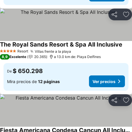
Compartir
Ag
The Royal Sands Resort & Spa All Inclusive
Ver 
Resort
Villas frente a la playa
Ver precios
5 Estrellas
8,9
Excelente
20.365
a 13.0 km de: Playa Delfines
$ 650.298
De
Mira precios de
12 páginas
Ver precios
Compartir
Ag
Fiesta Americana Condesa Cancun All Inclusive