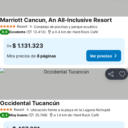
Marriott Cancun, An All-Inclusive Resort
Ver pre
Resort
Complejo de piscinas y parque acuático
Ver precios
5 Estrellas
9,0
Excelente
13.413
a 0.4 km de: Hard Rock Café
$ 1.131.323
De
Mira precios de
8 páginas
Ver precios
Compartir
Ag
Occidental Tucancún
Ver precios
Resort
Ubicación frente a la playa en la Laguna Nichupté
Ver prec
4 Estrellas
8,3
Muy bueno
25.748
a 1.4 km de: Hard Rock Café