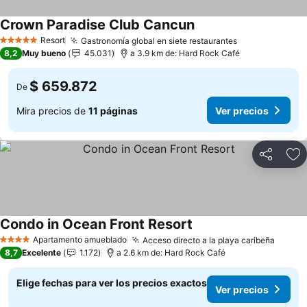
Crown Paradise Club Cancun
Ver precios
Resort
Gastronomía global en siete restaurantes
Ver precios
5 Estrellas
8,2
Muy bueno
45.031
a 3.9 km de: Hard Rock Café
$ 659.872
De
Mira precios de
11 páginas
Ver precios
Compartir
Ag
Condo in Ocean Front Resort
Ver precios
Apartamento amueblado
Acceso directo a la playa caribeña
Ver pr
4 Estrellas
8,7
Excelente
1.172
a 2.6 km de: Hard Rock Café
Elige fechas para ver los precios exactos
Ver precios