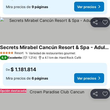
Mira precios de
9 páginas
Ver precios
Compartir
Ag
Secrets Mirabel Cancún Resort & Spa - Adults Only
Ver precios
Resort
Variedad de restaurantes gourmet
Ver precios
5 Estrellas
8,9
Excelente
1.214
a 4.1 km de: Hard Rock Café
$ 1.181.814
De
Mira precios de
6 páginas
Ver precios
Opción destacada
Compartir
Ag