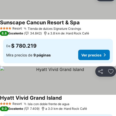
Sunscape Cancun Resort & Spa
Ver precios
Resort
Tienda de dulces Signature Cravings
Ver precios
4 Estrellas
8,8
Excelente
34.842
a 3.8 km de: Hard Rock Café
$ 780.219
De
Mira precios de
9 páginas
Ver precios
Compartir
Ag
Hyatt Vivid Grand Island
Ver precios
Resort
Isla con doble frente de agua
Ver precios
4 Estrellas
9,0
Excelente
7.409
a 3.0 km de: Hard Rock Café