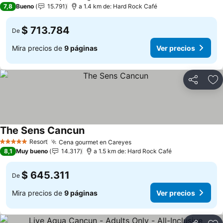
4 Estrellas
7,8
Bueno
15.791
a 1.4 km de: Hard Rock Café
$ 713.784
De
Mira precios de
9 páginas
Ver precios
Compartir
Ag
The Sens Cancun
Ver precios
Resort
Cena gourmet en Careyes
Ver precios
5 Estrellas
8,1
Muy bueno
14.317
a 1.5 km de: Hard Rock Café
$ 645.311
De
Mira precios de
9 páginas
Ver precios