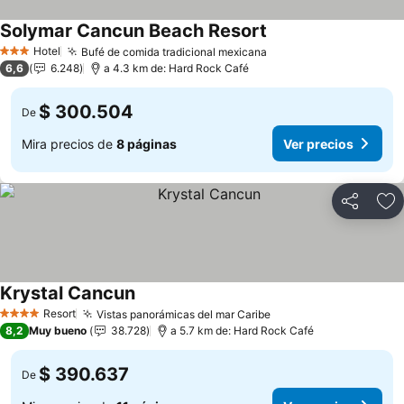
Solymar Cancun Beach Resort
Ver precios
Hotel
Bufé de comida tradicional mexicana
Ver precios
3 Estrellas
6,6
6.248
a 4.3 km de: Hard Rock Café
$ 300.504
De
Mira precios de
8 páginas
Ver precios
Compartir
Ag
Krystal Cancun
Ver precios
Resort
Vistas panorámicas del mar Caribe
Ver precios
4 Estrellas
8,2
Muy bueno
38.728
a 5.7 km de: Hard Rock Café
$ 390.637
De