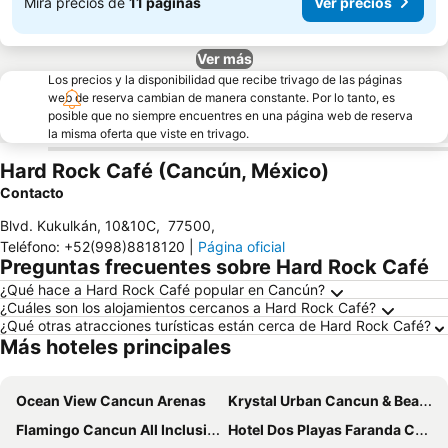
Mira precios de
11 páginas
Ver precios
Ver más
Los precios y la disponibilidad que recibe trivago de las páginas
web de reserva cambian de manera constante. Por lo tanto, es
posible que no siempre encuentres en una página web de reserva
la misma oferta que viste en trivago.
Hard Rock Café (Cancún, México)
Contacto
Blvd. Kukulkán, 10&10C
,
77500
,
Teléfono
:
+52(998)8818120
|
Página oficial
Preguntas frecuentes sobre Hard Rock Café
¿Qué hace a Hard Rock Café popular en Cancún?
¿Cuáles son los alojamientos cercanos a Hard Rock Café?
¿Qué otras atracciones turísticas están cerca de Hard Rock Café?
Más hoteles principales
Ocean View Cancun Arenas
Krystal Urban Cancun & Beach Club
Flamingo Cancun All Inclusive
Hotel Dos Playas Faranda Cancún