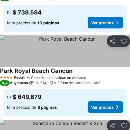
$ 739.594
De
Mira precios de
10 páginas
Ver precios
Compartir
Ag
Park Royal Beach Cancun
Ver precios
Resort
Cena de especialidad en Andiamo
Ver precios
4 Estrellas
8,4
Muy bueno
31.674
a 2.7 km de: Hard Rock Café
$ 649.679
De
Mira precios de
8 páginas
Ver precios
Compartir
Ag