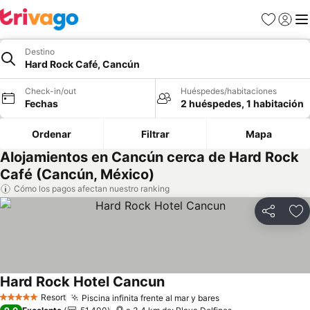
Favoritos
Iniciar 
Me
Destino
Hard Rock Café, Cancún
Check-in/out
Huéspedes/habitaciones
Fechas
2 huéspedes, 1 habitación
Ordenar
Filtrar
Mapa
Alojamientos en Cancún cerca de Hard Rock
Café (Cancún, México)
Cómo los pagos afectan nuestro ranking
Compartir
Ag
Hard Rock Hotel Cancun
Ver precios
Resort
Piscina infinita frente al mar y bares
Ver precios
5 Estrellas