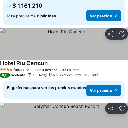
$ 1.161.210
De
Mira precios de
6 páginas
Ver precios
Compartir
Ag
Hotel Riu Cancun
Ver precios
Resort
Junior suites con vistas al mar
Ver precios
4 Estrellas
8,5
Excelente
30.470
a 5.8 km de: Hard Rock Café
Elige fechas para ver los precios exactos
Ver precios
Compartir
Ag