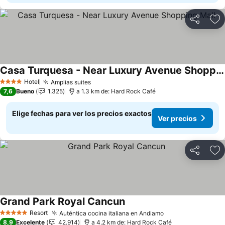
Compartir
Ag
Casa Turquesa - Near Luxury Avenue Shopping Mall
Ver precios
Hotel
Amplias suites
Ver precios
4 Estrellas
7,6
Bueno
1.325
a 1.3 km de: Hard Rock Café
Elige fechas para ver los precios exactos
Ver precios
Compartir
Ag
Grand Park Royal Cancun
Ver precios
Resort
Auténtica cocina italiana en Andiamo
Ver precios
5 Estrellas
8,9
Excelente
42.914
a 4.2 km de: Hard Rock Café