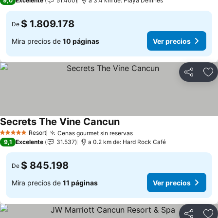
9,0
Excelente
51.400
a 3.4 km de: Playa Delfines
$ 1.809.178
De
Mira precios de
10 páginas
Ver precios
Compartir
Ag
Secrets The Vine Cancun
Ver precios
Resort
Cenas gourmet sin reservas
Ver precios
5 Estrellas
9,1
Excelente
31.537
a 0.2 km de: Hard Rock Café
$ 845.198
De
Mira precios de
11 páginas
Ver precios