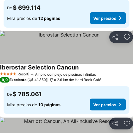
$ 699.114
De
Mira precios de
12 páginas
Ver precios
Compartir
Ag
Iberostar Selection Cancun
Ver precios
Resort
Amplio complejo de piscinas infinitas
Ver precios
5 Estrellas
9,0
Excelente
41.350
a 2.6 km de: Hard Rock Café
$ 785.061
De
Mira precios de
10 páginas
Ver precios
Compartir
Ag