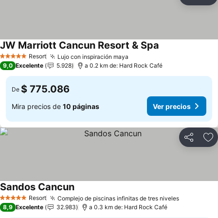
Compartir
Ag
JW Marriott Cancun Resort & Spa
Ver precios
Resort
Lujo con inspiración maya
Ver precios
5 Estrellas
9,0
Excelente
5.928
a 0.2 km de: Hard Rock Café
$ 775.086
De
Mira precios de
10 páginas
Ver precios
Compartir
Ag
Sandos Cancun
Ver precios
Resort
Complejo de piscinas infinitas de tres niveles
Ver precio
5 Estrellas
8,9
Excelente
32.983
a 0.3 km de: Hard Rock Café